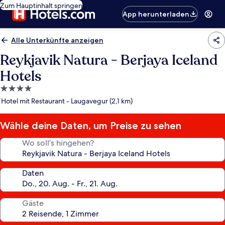
Zum Hauptinhalt springen
App herunterladen
Alle Unterkünfte anzeigen
Reykjavik Natura - Berjaya Iceland
Hotels
4.0-
Sterne-
Hotel mit Restaurant - Laugavegur (2,1 km)
Unterkunft
Wähle deine Daten, um Preise zu sehen
Wo soll’s hingehen?
Daten
Gäste