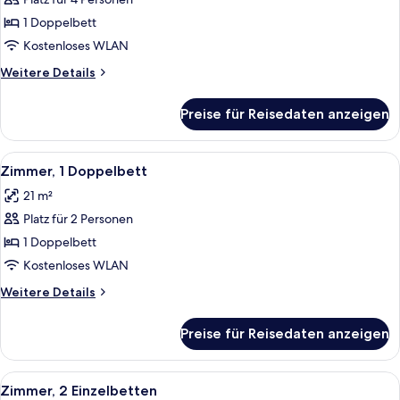
Zimmer,
1
1 Doppelbett
Doppelbett
Kostenloses WLAN
anzeigen
Weitere
Weitere Details
Details
für
Preise für Reisedaten anzeigen
Deluxe-
Zimmer,
1
Alle
Ein modernes Hotelzimmer mit Bett, Sc
4
Doppelbett
Zimmer, 1 Doppelbett
Fotos
21 m²
für
Platz für 2 Personen
Zimmer,
1
1 Doppelbett
Doppelbett
Kostenloses WLAN
anzeigen
Weitere
Weitere Details
Details
für
Preise für Reisedaten anzeigen
Zimmer,
1
Doppelbett
Alle
Ein Hotelzimmer mit zwei Betten, eine
6
Zimmer, 2 Einzelbetten