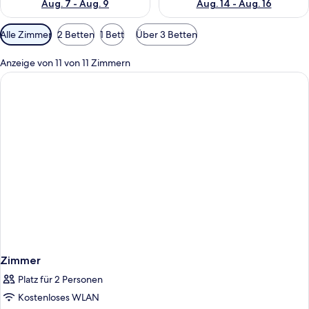
Aug. 7 - Aug. 9
Aug. 14 - Aug. 16
Verfügbare
Alle Zimmer
2 Betten
1 Bett
Über 3 Betten
Filter
für
Anzeige von 11 von 11 Zimmern
Zimmer
Zimmer
Platz für 2 Personen
Kostenloses WLAN