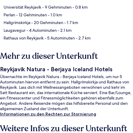
Universität Reykjavík
- 9 Gehminuten
- 0.8 km
Perlan
- 12 Gehminuten
- 1.0 km
Hallgrímskirkja
- 20 Gehminuten
- 1.7 km
Laugavegur
- 4 Autominuten
- 2.1 km
Rathaus von Reykjavík
- 5 Autominuten
- 2.7 km
Mehr zu dieser Unterkunft
Reykjavik Natura - Berjaya Iceland Hotels
Übernachte im Reykjavik Natura - Berjaya Iceland Hotels, um nur 5
Autominuten hiervon entfernt zu sein: Hallgrímskirkja und Rathaus von
Reykjavík. Lass dich mit Wellnessangeboten verwöhnen und kehr im
Satt Restaurant ein, das internationale Küche serviert. Eine Bar/Lounge,
ein Fitnesscenter und Fitnessmöglichkeiten gehören ebenfalls zum
Angebot. Andere Reisende mögen das hilfsbereite Personal und den
allgemeinen Zustand der Unterkunft.
Informationen zu den Rechten zur Stornierung
Weitere Infos zu dieser Unterkunft