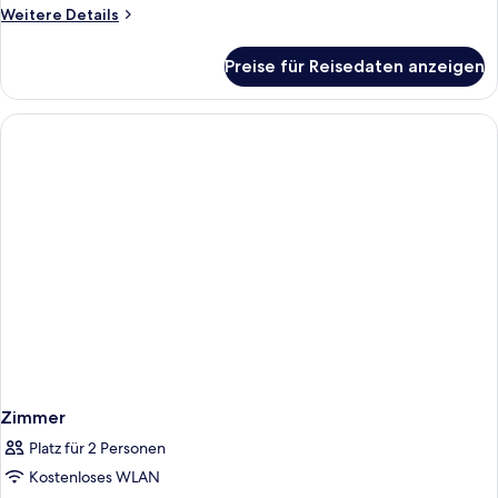
Weitere
Weitere Details
Details
für
Preise für Reisedaten anzeigen
Zimmer
Zimmer
Platz für 2 Personen
Kostenloses WLAN