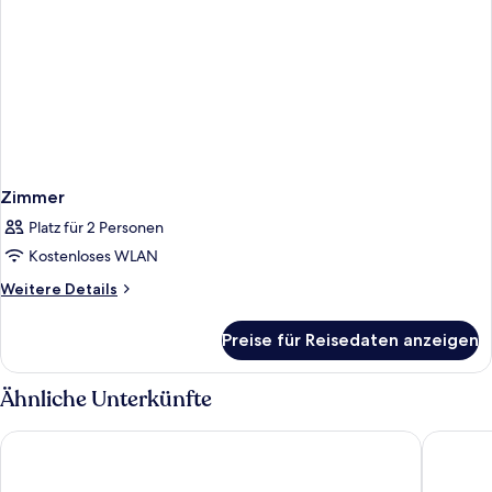
Zimmer
Platz für 2 Personen
Kostenloses WLAN
Weitere
Weitere Details
Details
für
Preise für Reisedaten anzeigen
Zimmer
Ähnliche Unterkünfte
Reykjavik Marina - Berjaya Iceland Hotels
Hotel Ís