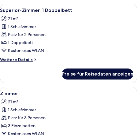
Alle
Ein Hotelzimmer mit Bett, Schreibtisc
8
Superior-Zimmer, 1 Doppelbett
Fotos
21 m²
für
1 Schlafzimmer
Superior-
Zimmer,
Platz für 2 Personen
1
1 Doppelbett
Doppelbett
Kostenloses WLAN
anzeigen
Weitere
Weitere Details
Details
für
Preise für Reisedaten anzeigen
Superior-
Zimmer,
1
Alle
Ein Hotelzimmer mit einem großen Bet
5
Doppelbett
Zimmer
Fotos
21 m²
für
1 Schlafzimmer
Zimmer
anzeigen
Platz für 3 Personen
3 Einzelbetten
Kostenloses WLAN