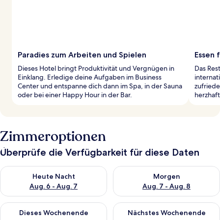
Paradies zum Arbeiten und Spielen
Essen 
Dieses Hotel bringt Produktivität und Vergnügen in
Das Rest
Einklang. Erledige deine Aufgaben im Business
interna
Center und entspanne dich dann im Spa, in der Sauna
zufriede
oder bei einer Happy Hour in der Bar.
herzhaft
Zimmeroptionen
Überprüfe die Verfügbarkeit für diese Daten
Überprüfe die Verfügbarkeit für heute Nacht, Aug. 6 - Aug. 7.
Überprüfe die Verfügbarkeit f
Heute Nacht
Morgen
Aug. 6 - Aug. 7
Aug. 7 - Aug. 8
Überprüfe die Verfügbarkeit für dieses Wochenende, Aug. 7 - 
Überprüfe die Verfügbarkeit f
Dieses Wochenende
Nächstes Wochenende