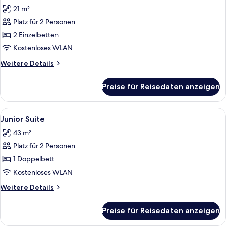
Fotos
21 m²
für
Platz für 2 Personen
Zimmer,
2 Einzelbetten
2 Einzelbetten
anzeigen
Kostenloses WLAN
Weitere
Weitere Details
Details
für
Preise für Reisedaten anzeigen
Zimmer,
2 Einzelbetten
Alle
Junior Suite | Hochwertige Bettwaren
7
Junior Suite
Fotos
43 m²
für
Platz für 2 Personen
Junior
Suite
1 Doppelbett
anzeigen
Kostenloses WLAN
Weitere
Weitere Details
Details
für
Preise für Reisedaten anzeigen
Junior
Suite