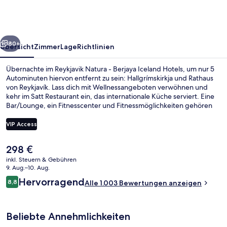
Berjaya
Iceland
Hotels
rück
Weiter
80+
Übersicht
Zimmer
Lage
Richtlinien
Übernachte im Reykjavik Natura - Berjaya Iceland Hotels, um nur 5
Autominuten hiervon entfernt zu sein: Hallgrímskirkja und Rathaus
von Reykjavík. Lass dich mit Wellnessangeboten verwöhnen und
kehr im Satt Restaurant ein, das internationale Küche serviert. Eine
Bar/Lounge, ein Fitnesscenter und Fitnessmöglichkeiten gehören
ebenfalls zum Angebot. Andere Reisende mögen das hilfsbereite
Personal und den allgemeinen Zustand der Unterkunft.
VIP Access
Der
298 €
Tägliches Frühstücksbuffet gegen Ge
aktuelle
inkl. Steuern & Gebühren
Preis
9. Aug.–10. Aug.
beträgt
Bewertungen
Hervorragend
8,8
Alle 1.003 Bewertungen anzeigen
298 €.
8,8 von 10.
Beliebte Annehmlichkeiten