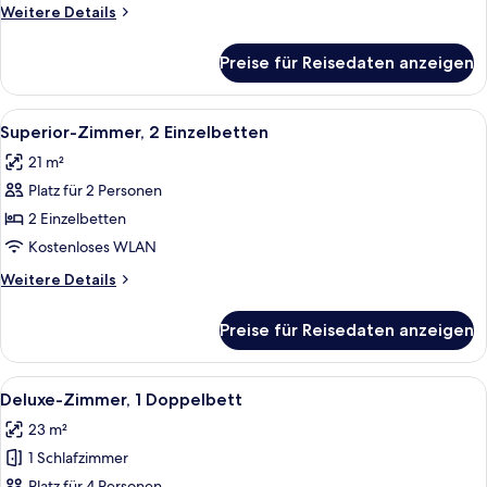
Weitere
Weitere Details
Details
für
Preise für Reisedaten anzeigen
Zimmer
Alle
Ein Zimmer mit Wandtapete mit Muster,
7
Superior-Zimmer, 2 Einzelbetten
Fotos
21 m²
für
Platz für 2 Personen
Superior-
Zimmer,
2 Einzelbetten
2 Einzelbetten
Kostenloses WLAN
anzeigen
Weitere
Weitere Details
Details
für
Preise für Reisedaten anzeigen
Superior-
Zimmer,
2 Einzelbetten
Alle
Ein modernes Hotelzimmer mit Bett, e
7
Deluxe-Zimmer, 1 Doppelbett
Fotos
23 m²
für
1 Schlafzimmer
Deluxe-
Platz für 4 Personen