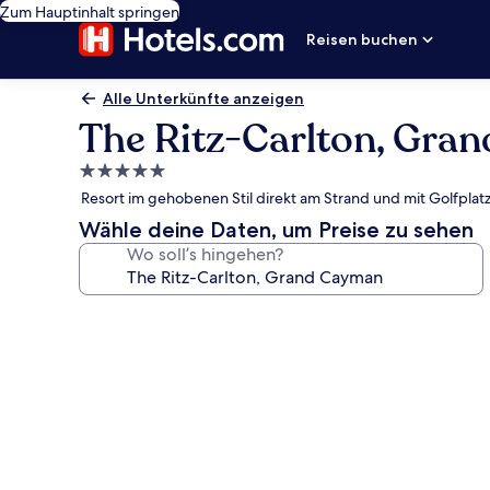
Zum Hauptinhalt springen
Reisen buchen
Alle Unterkünfte anzeigen
The Ritz-Carlton, Gra
5.0-
Sterne-
Resort im gehobenen Stil direkt am Strand und mit Golfplatz
Unterkunft
Wähle deine Daten, um Preise zu sehen
Wo soll’s hingehen?
Fotogalerie
von
The
Ritz-
Carlton,
Grand