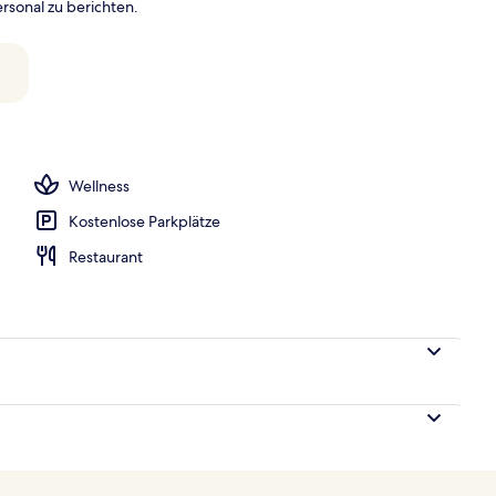
rsonal zu berichten.
 3 Schlafzimmer | Italienische Bettbezüge von Frette, hochwertige Bettware
Wellness
Kostenlose Parkplätze
Restaurant