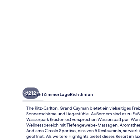
Cayman
212+
Übersicht
Zimmer
Lage
Richtlinien
The Ritz-Carlton, Grand Cayman bietet ein vielseitiges Fre
Sonnenschirme und Liegestühle. Außerdem sind es zu Fuß 
Wasserpark (kostenlos) versprechen Wasserspaß pur. Wenn
Wellnessbereich mit Tiefengewebe-Massagen, Aromathe
Andiamo Circolo Sportivo, eins von 5 Restaurants, servier
geöffnet. Als weitere Highlights bietet dieses Resort im lu