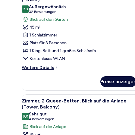
für
Außergewöhnlich
9,8
Zimmer,
9,8 von 10
(32
32 Bewertungen
1 King-
Bewertungen)
Blick auf den Garten
Bett
45 m²
und
1 Schlafzimmer
Schlafsofa,
Platz für 3 Personen
Gartenblick
1 King-Bett und 1 großes Schlafsofa
(Tower)
Kostenloses WLAN
anzeigen
Weitere
Weitere Details
Details
für
Preise anzeige
Zimmer,
1 King-
Bett
Alle
Ein Hotelzimmer mit zwei Bette
4
und
Zimmer, 2 Queen-Betten, Blick auf die Anlage
Fotos
Schlafsofa,
(Tower, Balcony)
Gartenblick
für
Sehr gut
(Tower)
8,0
Zimmer,
8,0 von 10
(4
4 Bewertungen
2 Queen-
Bewertungen)
Blick auf die Anlage
Betten,
45 m²