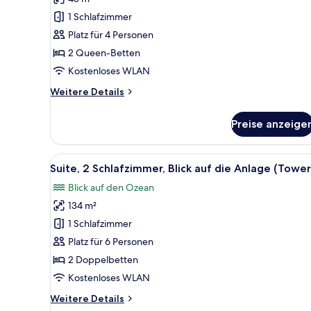
Blick
1 Schlafzimmer
auf
Platz für 4 Personen
die
2 Queen-Betten
Anlage
Kostenloses WLAN
(Tower,
Balcony)
Weitere
Weitere Details
anzeigen
Details
für
Preise anzeige
Zimmer,
2 Queen-
Betten,
Alle
Ein Bett mit Baldachin, ein Nac
6
Blick
Suite, 2 Schlafzimmer, Blick auf die Anlage (Tower
Fotos
auf
Blick auf den Ozean
die
für
Anlage
134 m²
Suite,
(Tower,
2 Schlafzimmer,
1 Schlafzimmer
Balcony)
Blick
Platz für 6 Personen
auf
2 Doppelbetten
die
Kostenloses WLAN
Anlage
Weitere
Weitere Details
(Tower)
Details