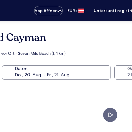
•
App öffnen
EUR
Unterkunft registr
nd Cayman
 vor Ort - Seven Mile Beach (1,4 km)
Daten
G