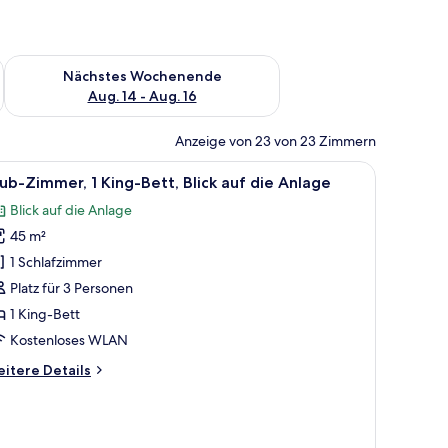
es Wochenende, Aug. 7 - Aug. 9.
Überprüfe die Verfügbarkeit für nächstes Wochenende, Aug. 1
Nächstes Wochenende
Aug. 14 - Aug. 16
Anzeige von 23 von 23 Zimmern
 Blick auf Palmen.
oßen Bett, einer Sitzecke, einem Esstisch und einem Fernseher.
le
Italienische Bettbezüge von Frette, hochwer
6
ub-Zimmer, 1 King-Bett, Blick auf die Anlage
otos
Blick auf die Anlage
ür
45 m²
lub-
immer,
1 Schlafzimmer
King-
Platz für 3 Personen
ett,
1 King-Bett
ick
Kostenloses WLAN
uf
itere
itere Details
ie
tails
nlage
r
nzeigen
ub-
mmer,