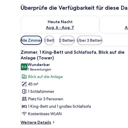
Überprüfe die Verfügbarkeit für diese D
Überprüfe die Verfügbarkeit für heute Nacht, Aug. 6
Überprüfe die
Heute Nacht
Aug. 6 - Aug. 7
A
Verfügbare
Alle Zimmer
1 Bett
2 Betten
Über 3 Betten
Filter
Alle
Ein Hotelzimmer mit einem groß
für
6
Zimmer, 1 King-Bett und Schlafsofa, Blick auf die
Fotos
Zimmer
Anlage (Tower)
für
Wunderbar
9,0
Zimmer,
9,0 von 10
(7
7 Bewertungen
1 King-
Bewertungen)
Blick auf die Anlage
Bett
45 m²
und
1 Schlafzimmer
Schlafsofa,
Platz für 3 Personen
Blick
1 King-Bett und 1 großes Schlafsofa
auf
Kostenloses WLAN
die
Anlage
Weitere
Weitere Details
(Tower)
Details