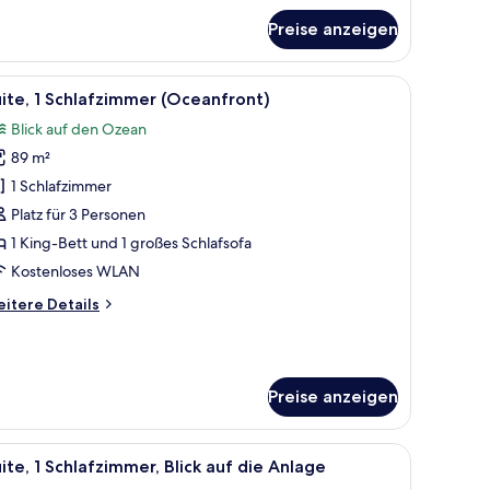
King-
Preise anzeigen
tt,
ick
f
n Gewässer und Palmen blickt.
le
Ein geräumiges Wohnzimmer mit großem Fenste
e
7
ite, 1 Schlafzimmer (Oceanfront)
otos
lage
Blick auf den Ozean
ür
89 m²
ite,
1 Schlafzimmer
chlafzimmer
Platz für 3 Personen
Oceanfront)
1 King-Bett und 1 großes Schlafsofa
nzeigen
Kostenloses WLAN
itere
itere Details
tails
r
ite,
Preise anzeigen
hlafzimmer
ceanfront)
.
großen Couch, Sesseln, einem Couchtisch und einem Essbereich mit Tisch u
le
Ein Bett mit Baldachin, ein Nachttisch mit Lamp
5
ite, 1 Schlafzimmer, Blick auf die Anlage
otos