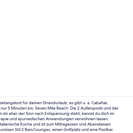
Video der U
izeitangebot für deinen Strandurlaub; es gibt u. a. Cabañas,
nur 5 Minuten bis: Seven Mile Beach. Die 2 Außenpools und der
 dir eher der Sinn nach Entspannung steht, kannst du dich im
Am Strand, 
rapie und ayurvedischen Anwendungen verwöhnen lassen.
t italienische Küche und ist zum Mittagessen und Abendessen
xuriösen Stil 2 Bars/Lounges, einen Golfplatz und eine Poolbar.