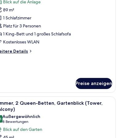
Blick auf die Anlage
ür
89 m²
ite,
1 Schlafzimmer
chlafzimmer,
Platz für 3 Personen
ick
1 King-Bett und 1 großes Schlafsofa
uf
Kostenloses WLAN
ie
itere
itere Details
nlage
tails
nzeigen
r
ite,
hlafzimmer,
Preise anzeigen
ick
f
e
 Esstisch und Blick aufs Meer.
le
Ein Hotelzimmer mit zwei Betten, einem Esstis
lage
5
immer, 2 Queen-Betten, Gartenblick (Tower,
otos
alcony)
ür
Außergewöhnlich
6
immer,
9,6 von 10
(8
8 Bewertungen
 Queen-
Bewertungen)
Blick auf den Garten
etten,
45 m²