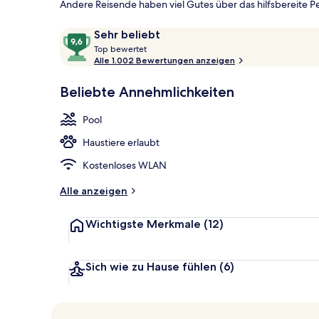
Andere Reisende haben viel Gutes über das hilfsbereite Pe
Bewertungen
9,6
Sehr beliebt
Grand-Suite,
T
von
Top bewertet
o
Alle 1.002 Bewertungen anzeigen
10,
p
Sehr
Beliebte Annehmlichkeiten
beliebt
b
e
Pool
w
e
Haustiere erlaubt
r
t
Kostenloses WLAN
e
t
Alle anzeigen
Wichtigste Merkmale
(12)
Sich wie zu Hause fühlen
(6)