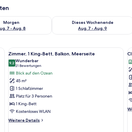
aten
 - Aug. 7.
 Verfügbarkeit für morgen, Aug. 7 - Aug. 8.
Überprüfe die Verfügbarkeit für dies
Morgen
Dieses Wochenende
ug. 7 - Aug. 8
Aug. 7 - Aug. 9
en Bett, einem Schreibtisch, einem Stuhl, einem Tisch und einem Balkon mit
Alle
Ein modernes Hotelzimmer mit einem gr
Al
9
Zimmer, 1 King-Bett, Balkon, Meerseite
Cl
Fotos
F
Wunderbar
für
9,2
f
9,2 von 10
(21
21 Bewertungen
Zimmer,
C
Bewertungen)
Blick auf den Ozean
1 King-
Z
45 m²
Bett,
1 
1 Schlafzimmer
Balkon,
B
Platz für 3 Personen
Meerseite
Bl
1 King-Bett
anzeigen
a
We
We
d
Kostenloses WLAN
De
A
fü
Weitere
Weitere Details
a
Cl
Details
Zi
für