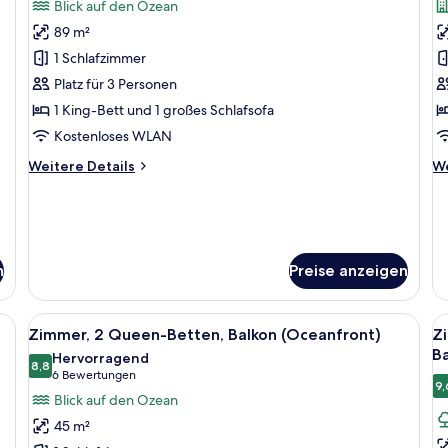
Blick auf den Ozean
für
f
89 m²
Suite,
Su
1
1
1 Schlafzimmer
Schlafzimmer,
S
Platz für 3 Personen
Meerblick
Bl
1 King-Bett und 1 großes Schlafsofa
anzeigen
a
Kostenloses WLAN
d
Weitere
We
Weitere Details
We
A
Details
De
a
für
fü
Suite,
Su
1
1
Schlafzimmer,
Sc
n
Preise anzeigen
Meerblick
Bl
au
di
n, einem Esstisch, einem Stuhl und einem Balkon mit Aussicht.
Alle
Ein Hotelzimmer mit zwei Betten, einem
Al
An
6
Zimmer, 2 Queen-Betten, Balkon (Oceanfront)
Z
Fotos
F
B
Hervorragend
für
8,8
f
8,8 von 10
(6
6 Bewertungen
9,
Zimmer,
Z
Bewertungen)
Blick auf den Ozean
2 Queen-
2
45 m²
Betten,
B