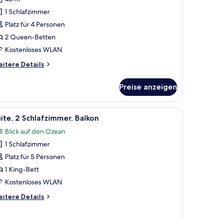
artenblick
1 Schlafzimmer
Tower,
Platz für 4 Personen
alcony)
2 Queen-Betten
nzeigen
Kostenloses WLAN
itere
itere Details
tails
r
Preise anzeigen
mmer,
Queen-
tten,
großen Couch, Sesseln, einem Couchtisch und einem Essbereich mit Tisch u
le
Ein geräumiges Wohnzimmer mit großem Ferns
13
rtenblick
ite, 2 Schlafzimmer, Balkon
otos
ower,
Blick auf den Ozean
lcony)
ür
1 Schlafzimmer
ite,
 Schlafzimmer,
Platz für 5 Personen
alkon
1 King-Bett
nzeigen
Kostenloses WLAN
itere
itere Details
tails
r