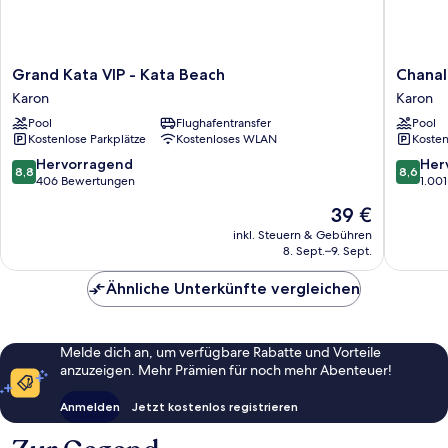
Grand
Chanalai
Grand Kata VIP - Kata Beach
Chanal
Kata
Garden
Karon
Karon
VIP
Resort,
Pool
Flughafentransfer
Pool
-
Kata
Kostenlose Parkplätze
Kostenloses WLAN
Kosten
Kata
Beach
Beach
Karon
8.8
8.6
Hervorragend
Her
8,8
8,6
Karon
von
von
406 Bewertungen
1.00
10,
10,
Der
39 €
Hervorragend,
Hervorr
Preis
406
1.001
inkl. Steuern & Gebühren
beträgt
8. Sept.–9. Sept.
Bewertungen
Bewert
39 €
Ähnliche Unterkünfte vergleichen
Melde dich an, um verfügbare Rabatte und Vorteile
anzuzeigen. Mehr Prämien für noch mehr Abenteuer!
Anmelden
Jetzt kostenlos registrieren