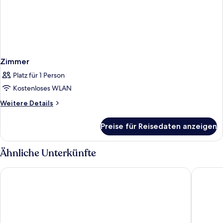
Zimmer
Platz für 1 Person
Kostenloses WLAN
Weitere
Weitere Details
Details
für
Preise für Reisedaten anzeigen
Zimmer
Ähnliche Unterkünfte
Grand Kata VIP - Kata Beach
Chanalai