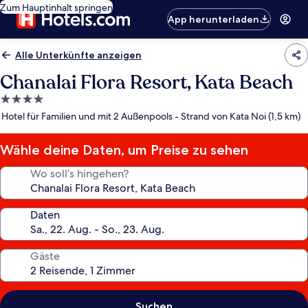
Zum Hauptinhalt springen
App herunterladen
Alle Unterkünfte anzeigen
Chanalai Flora Resort, Kata Beach
4.0-
Sterne-
Hotel für Familien und mit 2 Außenpools - Strand von Kata Noi (1,5 km)
Unterkunft
Wähle deine Daten, um Preise zu sehen
Wo soll’s hingehen?
Daten
Gäste
Suchen