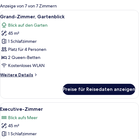
für
Anzeige von 7 von 7 Zimmern
Zimmer
Alle
Ein modernes Hotelzimmer mit einem g
6
Grand-Zimmer, Gartenblick
Fotos
Blick auf den Garten
für
45 m²
Grand-
Zimmer,
1 Schlafzimmer
Gartenblick
Platz für 4 Personen
anzeigen
2 Queen-Betten
Kostenloses WLAN
Weitere
Weitere Details
Details
für
Preise für Reisedaten anzeigen
Grand-
Zimmer,
Gartenblick
Alle
Ein modernes Hotelzimmer mit einem g
5
Executive-Zimmer
Fotos
Blick aufs Meer
für
45 m²
Executive-
Zimmer
1 Schlafzimmer