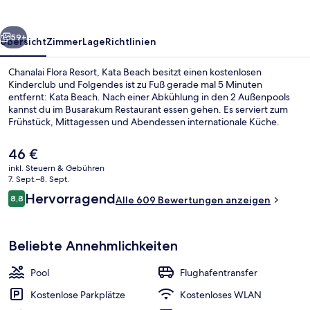
Beach
rück
Weiter
59+
Übersicht
Zimmer
Lage
Richtlinien
Chanalai Flora Resort, Kata Beach besitzt einen kostenlosen
Kinderclub und Folgendes ist zu Fuß gerade mal 5 Minuten
entfernt: Kata Beach. Nach einer Abkühlung in den 2 Außenpools
kannst du im Busarakum Restaurant essen gehen. Es serviert zum
Frühstück, Mittagessen und Abendessen internationale Küche.
Weitere Highlights sind 2 Poolbars, Fitnessmöglichkeiten und ein
Kinderbecken. Andere Reisende haben viel Gutes über das
Der
46 €
hilfsbereite Personal zu berichten.
aktuelle
inkl. Steuern & Gebühren
Preis
7. Sept.–8. Sept.
2 Außenpools, geöffnet von 08:00 Uhr 
beträgt
Bewertungen
Hervorragend
8,8
Alle 609 Bewertungen anzeigen
46 €.
8,8 von 10.
Beliebte Annehmlichkeiten
Pool
Flughafentransfer
Kostenlose Parkplätze
Kostenloses WLAN