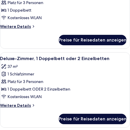
anzeigen
Platz für 3 Personen
1 Doppelbett
Kostenloses WLAN
Weitere
Weitere Details
Details
für
Preise für Reisedaten anzeigen
Executive-
Zimmer
Alle
Ein Hotelzimmer mit einem großen Bett
12
Deluxe-Zimmer, 1 Doppelbett oder 2 Einzelbetten
Fotos
37 m²
für
1 Schlafzimmer
Deluxe-
Zimmer,
Platz für 3 Personen
1
1 Doppelbett ODER 2 Einzelbetten
Doppelbett
Kostenloses WLAN
oder
Weitere
Weitere Details
2
Details
Einzelbetten
für
Preise für Reisedaten anzeigen
Deluxe-
anzeigen
Zimmer,