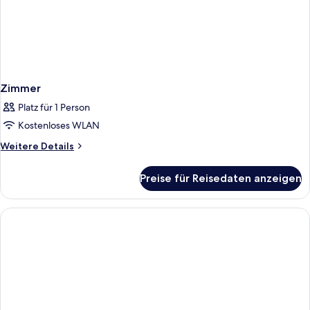
Zimmer
Platz für 1 Person
Kostenloses WLAN
Weitere
Weitere Details
Details
für
Preise für Reisedaten anzeigen
Zimmer