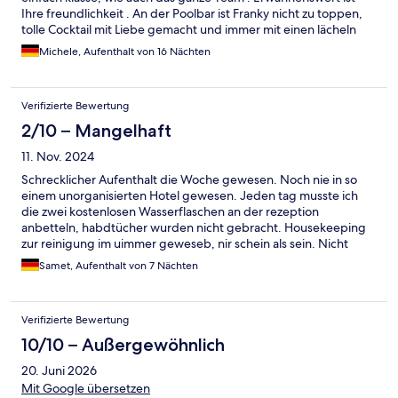
Ihre freundlichkeit . An der Poolbar ist Franky nicht zu toppen,
tolle Cocktail mit Liebe gemacht und immer mit einen lächeln
serviert. Wir würden dieses Hotel sehr weiter empfehlen . Wenn
Michele, Aufenthalt von 16 Nächten
Kata Beach dann nur Chanalai Flora
Verifizierte Bewertung
2/10 – Mangelhaft
11. Nov. 2024
Schrecklicher Aufenthalt die Woche gewesen. Noch nie in so
einem unorganisierten Hotel gewesen. Jeden tag musste ich
die zwei kostenlosen Wasserflaschen an der rezeption
anbetteln, habdtücher wurden nicht gebracht. Housekeeping
zur reinigung im uimmer geweseb, nir schein als sein. Nicht
gereinigt, kein toilettenpapier hinterlassen, obwohl unsere rolle
Samet, Aufenthalt von 7 Nächten
schon leer war. Nichts. Jeden tag misste ich für das ein oder
andere sorgen. Der knaller war jedoch, dass uns vorgeworgen
wirde aus der minibar 2 flaschen leegerrunken zu haben. Als wir
Verifizierte Bewertung
es abgestirtten haben, wurde uns dann ein bild gezeigt, wo
beide föaschen sich noch im kühlschrank befunden haben. Wir
10/10 – Außergewöhnlich
wurden als lügner dargestellt die wollten uns einfach
20. Juni 2026
abziehen!!!!!
Mit Google übersetzen