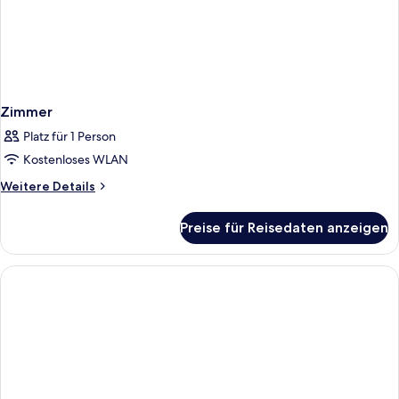
Zimmer
Platz für 1 Person
Kostenloses WLAN
Weitere
Weitere Details
Details
für
Preise für Reisedaten anzeigen
Zimmer