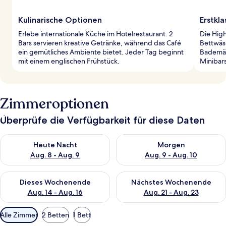
Kulinarische Optionen
Erstkl
Erlebe internationale Küche im Hotelrestaurant. 2
Die Hig
Bars servieren kreative Getränke, während das Café
Bettwäs
ein gemütliches Ambiente bietet. Jeder Tag beginnt
Bademän
mit einem englischen Frühstück.
Minibars
Zimmeroptionen
Überprüfe die Verfügbarkeit für diese Daten
Überprüfe die Verfügbarkeit für heute Nacht, Aug. 8 - Aug. 9.
Überprüfe die Verfügbarkeit f
Heute Nacht
Morgen
Aug. 8 - Aug. 9
Aug. 9 - Aug. 10
Überprüfe die Verfügbarkeit für dieses Wochenende, Aug. 14 -
Überprüfe die Verfügbarkeit f
Dieses Wochenende
Nächstes Wochenende
Aug. 14 - Aug. 16
Aug. 21 - Aug. 23
Verfügbare
Alle Zimmer
2 Betten
1 Bett
Filter