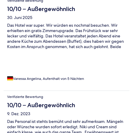
Verifizierte Bewertung
10/10 – Außergewöhnlich
30. Juni 2025
Das Hotel war super. Wir würden es nochmal besuchen. Wir
erhielten ein gratis Zimmerupgrade. Das Frühstück war sehr
lecker und vielfältig. Das Hotel veranstaltet jeden Abend eine
andere Küche zum Abendessen (Buffet), dies haben wir gegen
Kosten im Anspruch genommen, hat sich auch gelohnt. Beide
Pools sind wirklich toll und sauber sowie die Zimmer. Ich kann
das Hotel nur empfehlen. Die Gäste vor Ort waren alle auch sehr
angenehm. Man hat sich wirklich wohl gefühlt.
Vanessa Angelina, Aufenthalt von 5 Nächten
Verifizierte Bewertung
10/10 – Außergewöhnlich
9. Dez. 2023
Das Personal ist stehts bemüht und sehr aufmerksam. Mängeln
oder Wünsche wurden sofort erledigt. Niki und Cream sind
einfach klasse, wie auch das ganze Team . Erwähnenswert ist