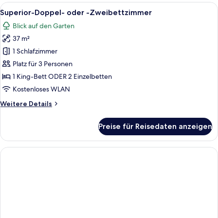
1
Alle
Ein modernes Hotelzimmer mit einem g
7
Doppelbett
Superior-Doppel- oder -Zweibettzimmer
Fotos
oder
Blick auf den Garten
2
für
Einzelbetten
37 m²
Superior-
Doppel-
1 Schlafzimmer
oder
Platz für 3 Personen
-
1 King-Bett ODER 2 Einzelbetten
Zweibettzimmer
Kostenloses WLAN
anzeigen
Weitere
Weitere Details
Details
für
Preise für Reisedaten anzeigen
Superior-
Doppel-
oder
-
Zweibettzimmer