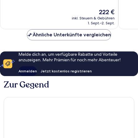
Supmza.
Wunderbar,
Gut,
001
1.510
1.011
Der
222 €
Bewertungen
Bewert
Preis
inkl. Steuern & Gebühren
beträgt
1. Sept.–2. Sept.
222 €
Ähnliche Unterkünfte vergleichen
Melde dich an, um verfügbare Rabatte und Vorteile
anzuzeigen. Mehr Prämien für noch mehr Abenteuer!
Anmelden
Jetzt kostenlos registrieren
Zur Gegend