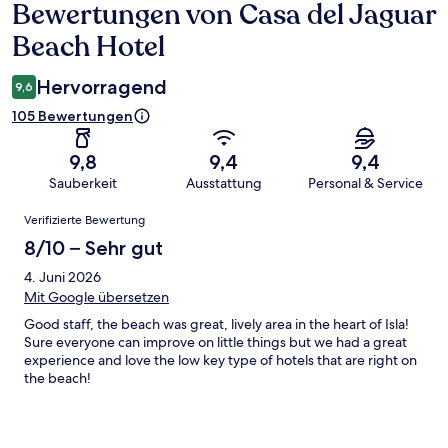
Bewertungen von Casa del Jaguar
Bewertungen
Beach Hotel
Hervorragend
9,6
105 Bewertungen
9,8
9,4
9,4
Sauberkeit
Ausstattung
Personal & Service
Bewertungen
Verifizierte Bewertung
8/10 – Sehr gut
4. Juni 2026
Mit Google übersetzen
Good staff, the beach was great, lively area in the heart of Isla!
Sure everyone can improve on little things but we had a great
experience and love the low key type of hotels that are right on
the beach!