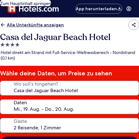
Zum Hauptinhalt springen
App herunterladen
Alle Unterkünfte anzeigen
Casa del Jaguar Beach Hotel
4.0-
Sterne-
Hotel direkt am Strand mit Full-Service-Wellnessbereich - Nordstrand
Unterkunft
(0,1 km)
Wähle deine Daten, um Preise zu sehen
Wo soll’s hingehen?
Daten
Gäste