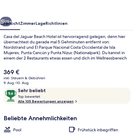
Hotel
rück
Weiter
75+
Übersicht
Zimmer
Lage
Richtlinien
Casa del Jaguar Beach Hotel ist hervorragend gelegen, denn hier
übernachtest du gerade mal 5 Gehminuten entfernt von:
Nordstrand und El Parque Nacional Costa Occidental de Isla
Mujeres, Punta Cancún y Punta Nizuc (Nationalpark). Du kannst in
einem der 2 Restaurants etwas essen und dich im Wellnessbereich
mit Tiefengewebe-Massagen, Gesichtsbehandlungen oder
Reflexologie verwöhnen lassen. Ein Außenpool, eine Strandbar und
Der
369 €
ein Garten gehören ebenfalls zum Angebot. Andere Reisende
aktuelle
inkl. Steuern & Gebühren
lieben das hilfsbereite Personal.
Preis
9. Aug.–10. Aug.
Außenpool, geöffnet von 09:00 Uhr bi
beträgt
Bewertungen
9,6
Sehr beliebt
369 €.
T
von
Top bewertet
o
Alle 105 Bewertungen anzeigen
10,
p
Sehr
beliebt
Beliebte Annehmlichkeiten
b
e
w
Pool
Frühstück inbegriffen
e