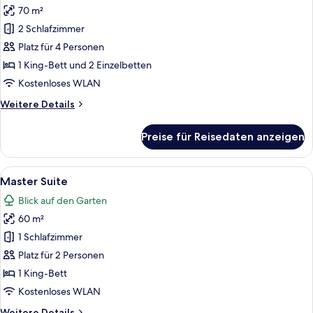
70 m²
Suite,
2 Schlafzimmer
2 Schlafzimmer
anzeigen
Platz für 4 Personen
1 King-Bett und 2 Einzelbetten
Kostenloses WLAN
Weitere
Weitere Details
Details
für
Preise für Reisedaten anzeigen
Suite,
2 Schlafzimmer
Alle
Ein Schlafzimmer mit Bett, Schreibtis
9
Master Suite
Fotos
Blick auf den Garten
für
60 m²
Master
Suite
1 Schlafzimmer
anzeigen
Platz für 2 Personen
1 King-Bett
Kostenloses WLAN
Weitere
Weitere Details