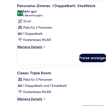
Alle
Ein Hotelzimmer mit einem Bet
4
Panorama-Zimmer, 1 Doppelbett, Stadtblick
Fotos
Sehr gut
für
8,0
8,0 von 10
(3
3 Bewertungen
Panorama-
Bewertungen)
10 m²
Zimmer,
Platz für 2 Personen
1
1 Doppelbett
Doppelbett,
Kostenloses WLAN
Stadtblick
anzeigen
Weitere
Weitere Details
Details
für
Preise anzeige
Panorama-
Zimmer,
1
Alle
Ein Hotelzimmer mit zwei Bett
4
Doppelbett,
Classic Triple Room
Fotos
Stadtblick
Platz für 3 Personen
für
1 Doppelbett und 1 Einzelbett
Classic
Triple
Kostenloses WLAN
Room
Weitere
Weitere Details
anzeigen
Details