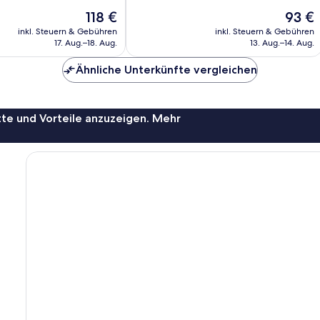
Bewertungen
Der
Der
118 €
93 €
Preis
Preis
inkl. Steuern & Gebühren
inkl. Steuern & Gebühren
beträgt
beträgt
17. Aug.–18. Aug.
13. Aug.–14. Aug.
118 €
93 €
Ähnliche Unterkünfte vergleichen
te und Vorteile anzuzeigen. Mehr