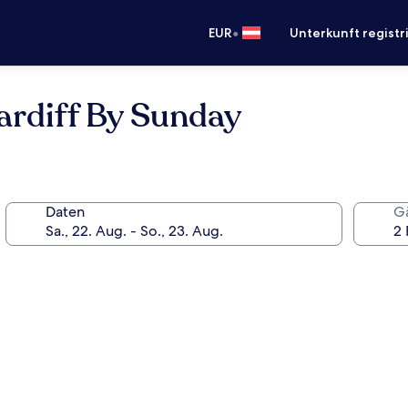
•
EUR
Unterkunft registr
ardiff By Sunday
Daten
G