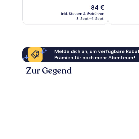
1.008
1.012
Der
84 €
Bewertungen
Bewertungen
Preis
inkl. Steuern & Gebühren
beträgt
3. Sept.–4. Sept.
84 €
Melde dich an, um verfügbare Rabat
Prämien für noch mehr Abenteuer!
Zur Gegend