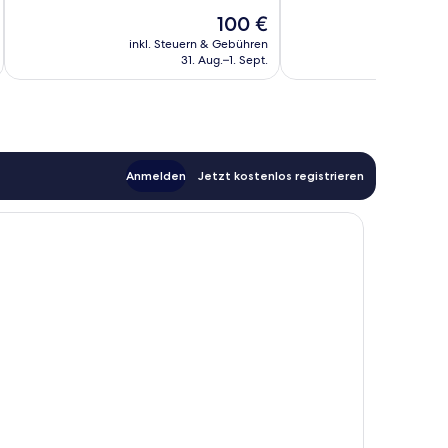
Bewertungen
1.003
Der
100 €
Bewertungen
Preis
inkl. Steuern & Gebühren
inkl. S
beträgt
31. Aug.–1. Sept.
100 €
Anmelden
Jetzt kostenlos registrieren