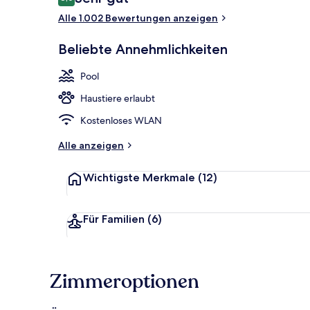
8,0 von 10.
Alle 1.002 Bewertungen anzeigen
Frühstück u
Beliebte Annehmlichkeiten
Pool
Haustiere erlaubt
Kostenloses WLAN
Alle anzeigen
Wichtigste Merkmale
(12)
Für Familien
(6)
Zimmeroptionen