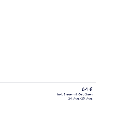
 Unterkunft
Fitnessbereich
Der
64 €
aktuelle
inkl. Steuern & Gebühren
Preis
24. Aug.–25. Aug.
Innenpool
beträgt
64 €.