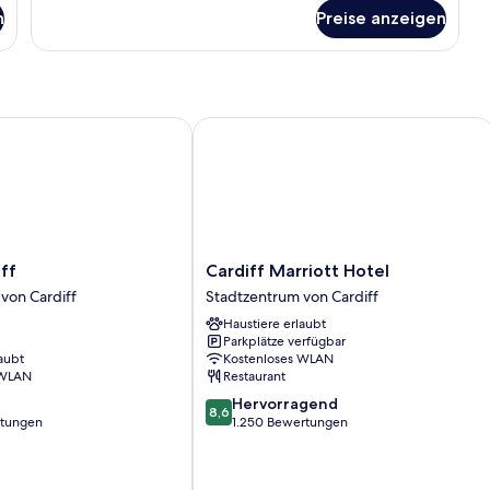
für
View
n
Preise anzeigen
Deluxe
anzeigen
Double
Suite
With
View
Cardiff Marriott Hotel
Cardiff
iff
Cardiff Marriott Hotel
Marriott
von Cardiff
Stadtzentrum von Cardiff
Hotel
Haustiere erlaubt
Stadtzentrum
Parkplätze verfügbar
von
aubt
Kostenloses WLAN
Cardiff
 WLAN
Restaurant
8.6
Hervorragend
8,6
von
rtungen
1.250 Bewertungen
10,
Hervorragend,
1.250