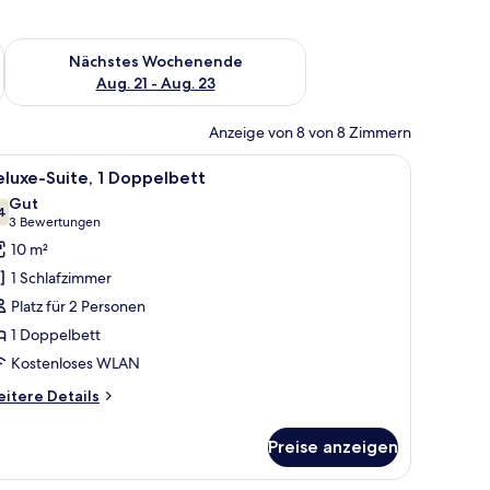
es Wochenende, Aug. 14 - Aug. 16.
Überprüfe die Verfügbarkeit für nächstes Wochenende, Aug. 2
Nächstes Wochenende
Aug. 21 - Aug. 23
Anzeige von 8 von 8 Zimmern
, einem Schreibtisch mit Telefon, zwei roten Sesseln, einem kleinen runde
le
Ein Hotelzimmer mit einem Bett, einem roten 
5
luxe-Suite, 1 Doppelbett
otos
Gut
ür
4
7,4 von 10
(3
3 Bewertungen
eluxe-
Bewertungen)
10 m²
ite,
1 Schlafzimmer
Platz für 2 Personen
oppelbett
1 Doppelbett
nzeigen
Kostenloses WLAN
itere
itere Details
tails
r
Preise anzeigen
luxe-
ite,