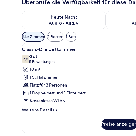
Überprüfe die Verfügbarkeit für diese D
Überprüfe die Verfügbarkeit für heute Nacht, Aug. 8
Überprüfe die
Heute Nacht
Aug. 8 - Aug. 9
Au
Verfügbare
Alle Zimmer
2 Betten
1 Bett
Filter
Alle
Ein Hotelzimmer mit drei Einze
für
4
Classic-Dreibettzimmer
Fotos
Zimmer
Gut
für
7,2
7,2 von 10
(5
5 Bewertungen
Classic-
Bewertungen)
10 m²
Dreibettzimmer
1 Schlafzimmer
anzeigen
Platz für 3 Personen
1 Doppelbett und 1 Einzelbett
Kostenloses WLAN
Weitere
Weitere Details
Details
für
Preise anzeige
Classic-
Dreibettzimmer