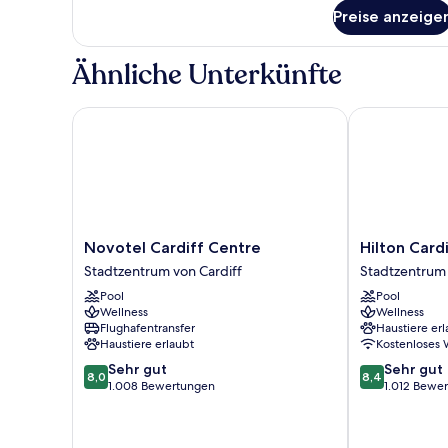
für
Preise anzeige
Classic
Triple
Room
Ähnliche Unterkünfte
Novotel Cardiff Centre
Hilton Cardiff
Novotel
Hilton
Novotel Cardiff Centre
Hilton Card
Cardiff
Cardiff
Stadtzentrum von Cardiff
Stadtzentrum 
Centre
Stadtzentrum
Pool
Pool
Stadtzentrum
von
Wellness
Wellness
von
Cardiff
Flughafentransfer
Haustiere erl
Cardiff
Haustiere erlaubt
Kostenloses
8.0
8.4
Sehr gut
Sehr gut
8,0
8,4
von
von
1.008 Bewertungen
1.012 Bewe
10,
10,
Sehr
Sehr
gut,
gut,