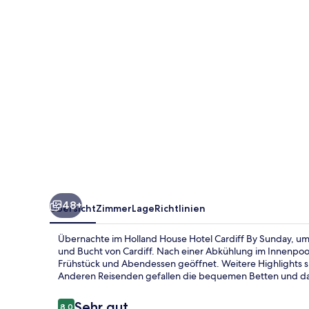
By
Sunday
48+
Übersicht
Zimmer
Lage
Richtlinien
Übernachte im Holland House Hotel Cardiff By Sunday, um n
und Bucht von Cardiff. Nach einer Abkühlung im Innenpool
Frühstück und Abendessen geöffnet. Weitere Highlights s
Anderen Reisenden gefallen die bequemen Betten und das 
Bewertungen
Sehr gut
8,0