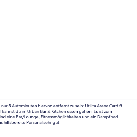
Fassade der
ur 5 Autominuten hiervon entfernt zu sein: Utilita Arena Cardiff
 kannst du im Urban Bar & Kitchen essen gehen. Es ist zum
ind eine Bar/Lounge, Fitnessmöglichkeiten und ein Dampfbad.
Lobby
hilfsbereite Personal sehr gut.