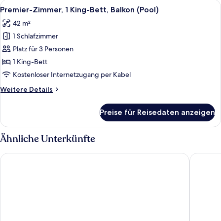
Alle
Ein Hotelzimmer mit einem großen Bett
7
Bett,
Premier-Zimmer, 1 King-Bett, Balkon (Pool)
Fotos
Balkon
42 m²
(Garden)
für
1 Schlafzimmer
Premier-
Zimmer,
Platz für 3 Personen
1 King-
1 King-Bett
Bett,
Kostenloser Internetzugang per Kabel
Balkon
Weitere
Weitere Details
(Pool)
Details
anzeigen
für
Preise für Reisedaten anzeigen
Premier-
Zimmer,
1 King-
Ähnliche Unterkünfte
Bett,
Balkon
Pullman Miri Waterfront
Meritz H
(Pool)