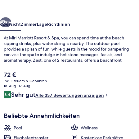
Spa
rück
Weiter
91+
Übersicht
Zimmer
Lage
Richtlinien
At Miri Marriott Resort & Spa, you can spend time at the beach
sipping drinks, plus water skiing is nearby. The outdoor pool
provides a splash of fun, while guests in the mood for pampering
can visit the spa to indulge in hot stone massages, facials, and
aromatherapy. Zest, one of 2 restaurants, offers a beachfront
location and serves breakfast, lunch, and dinner. Other highlights at
this luxurious resort include a free kid's club, a poolside bar, and a
Der
72 €
24-hour fitness center.
aktuelle
inkl. Steuern & Gebühren
Preis
16. Aug.–17. Aug.
Außenpool, Sonnenschirme
beträgt
Bewertungen
Sehr gut
8,4
Alle 337 Bewertungen anzeigen
72 €.
8,4 von 10.
Beliebte Annehmlichkeiten
Pool
Wellness
Flughafentransfer
Kostenlose Parkplätze