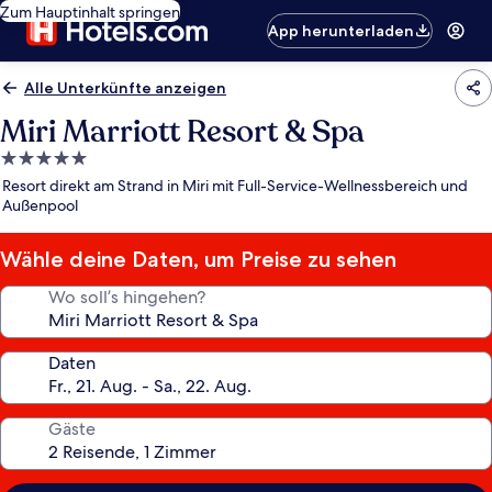
Zum Hauptinhalt springen
App herunterladen
Alle Unterkünfte anzeigen
Miri Marriott Resort & Spa
5.0-
Sterne-
Resort direkt am Strand in Miri mit Full-Service-Wellnessbereich und
Unterkunft
Außenpool
Wähle deine Daten, um Preise zu sehen
Wo soll’s hingehen?
Daten
Gäste