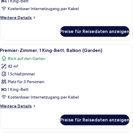
1
1 King-Bett
Schlafzimmer,
Kostenloser Internetzugang per Kabel
Balkon
Weitere
Weitere Details
(Crown
Details
Ocean
für
Preise für Reisedaten anzeigen
Royal-
Suite)
Suite,
anzeigen
1
Alle
Ein Hotelzimmer mit einem großen Bett
6
Schlafzimmer,
Premier-Zimmer, 1 King-Bett, Balkon (Garden)
Fotos
Balkon
Blick auf den Garten
(Crown
für
Ocean
42 m²
Premier-
Suite)
Zimmer,
1 Schlafzimmer
1 King-
Platz für 3 Personen
Bett,
1 King-Bett
Balkon
Kostenloser Internetzugang per Kabel
(Garden)
Weitere
Weitere Details
anzeigen
Details
für
Preise für Reisedaten anzeigen
Premier-
Zimmer,
1 King-