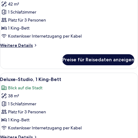
42 m²
Zimmer,
1 Schlafzimmer
1 King-
Bett,
Platz für 3 Personen
Balkon,
1 King-Bett
Meerblick
Kostenloser Internetzugang per Kabel
(Ocean
Weitere
Weitere Details
View)
Details
anzeigen
für
Preise für Reisedaten anzeigen
Deluxe-
Zimmer,
1 King-
Alle
Ein Hotelzimmer mit einer Küchenzeile
7
Bett,
Deluxe-Studio, 1 King-Bett
Fotos
Balkon,
Blick auf die Stadt
Meerblick
für
(Ocean
38 m²
Deluxe-
View)
Studio,
1 Schlafzimmer
1 King-
Platz für 3 Personen
Bett
1 King-Bett
anzeigen
Kostenloser Internetzugang per Kabel
Weitere
Weitere Details