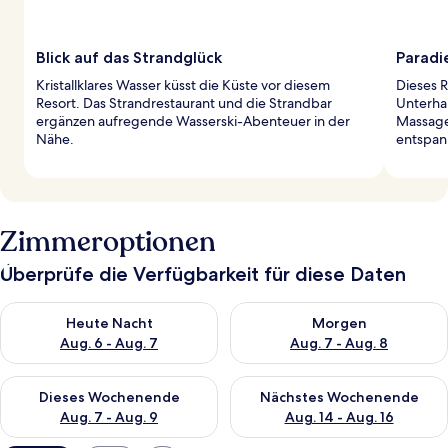
Blick auf das Strandglück
Paradi
Kristallklares Wasser küsst die Küste vor diesem
Dieses R
Resort. Das Strandrestaurant und die Strandbar
Unterhal
ergänzen aufregende Wasserski-Abenteuer in der
Massage
Nähe.
entspan
Zimmeroptionen
Überprüfe die Verfügbarkeit für diese Daten
Überprüfe die Verfügbarkeit für heute Nacht, Aug. 6 - Aug. 7.
Überprüfe die Verfügbarkeit f
Heute Nacht
Morgen
Aug. 6 - Aug. 7
Aug. 7 - Aug. 8
Überprüfe die Verfügbarkeit für dieses Wochenende, Aug. 7 - 
Überprüfe die Verfügbarkeit f
Dieses Wochenende
Nächstes Wochenende
Aug. 7 - Aug. 9
Aug. 14 - Aug. 16