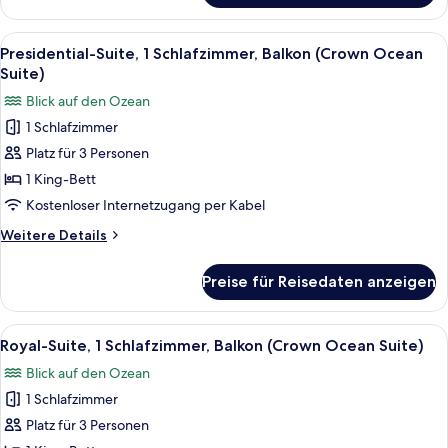
Zimmer,
2 Doppelbetten,
Alle
Ein geräumiges Wohnzimmer mit einer
8
Balkon
Presidential-Suite, 1 Schlafzimmer, Balkon (Crown Ocean
Fotos
Suite)
für
Blick auf den Ozean
Presidential-
1 Schlafzimmer
Suite,
Platz für 3 Personen
1
Schlafzimmer,
1 King-Bett
Balkon
Kostenloser Internetzugang per Kabel
(Crown
Weitere
Weitere Details
Ocean
Details
Suite)
für
Preise für Reisedaten anzeigen
Presidential-
anzeigen
Suite,
1
Alle
Ein Hotelzimmer mit einem großen Bett
7
Schlafzimmer,
Royal-Suite, 1 Schlafzimmer, Balkon (Crown Ocean Suite)
Fotos
Balkon
Blick auf den Ozean
(Crown
für
Ocean
1 Schlafzimmer
Royal-
Suite)
Suite,
Platz für 3 Personen