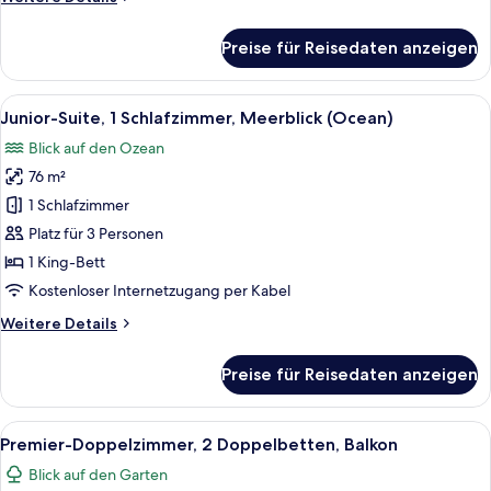
Details
für
Preise für Reisedaten anzeigen
Deluxe-
Studio,
1 King-
Alle
Ein Hotelzimmer mit Bett, Sofa, Essti
9
Bett
Junior-Suite, 1 Schlafzimmer, Meerblick (Ocean)
Fotos
Blick auf den Ozean
für
76 m²
Junior-
Suite,
1 Schlafzimmer
1
Platz für 3 Personen
Schlafzimmer,
1 King-Bett
Meerblick
Kostenloser Internetzugang per Kabel
(Ocean)
Weitere
Weitere Details
anzeigen
Details
für
Preise für Reisedaten anzeigen
Junior-
Suite,
1
Alle
Ein Hotelzimmer mit einem großen Bet
7
Schlafzimmer,
Premier-Doppelzimmer, 2 Doppelbetten, Balkon
Fotos
Meerblick
Blick auf den Garten
(Ocean)
für