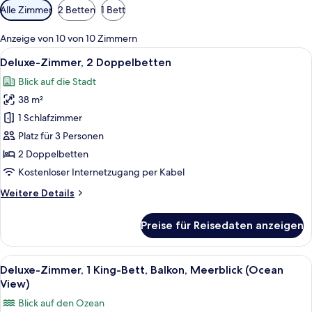
Verfügbare
Alle Zimmer
2 Betten
1 Bett
Filter
für
Anzeige von 10 von 10 Zimmern
Zimmer
Alle
Ein Hotelzimmer mit zwei Betten, eine
8
Deluxe-Zimmer, 2 Doppelbetten
Fotos
Blick auf die Stadt
für
38 m²
Deluxe-
Zimmer,
1 Schlafzimmer
2 Doppelbetten
Platz für 3 Personen
anzeigen
2 Doppelbetten
Kostenloser Internetzugang per Kabel
Weitere
Weitere Details
Details
für
Preise für Reisedaten anzeigen
Deluxe-
Zimmer,
2 Doppelbetten
Alle
Ein Hotelzimmer mit Bett, Schreibtisch 
8
Deluxe-Zimmer, 1 King-Bett, Balkon, Meerblick (Ocean
Fotos
View)
für
Blick auf den Ozean
Deluxe-