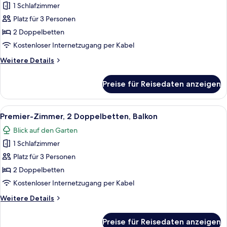
1 Schlafzimmer
Premier-
Doppelzimmer,
Platz für 3 Personen
2 Doppelbetten,
2 Doppelbetten
Balkon
Kostenloser Internetzugang per Kabel
anzeigen
Weitere
Weitere Details
Details
für
Preise für Reisedaten anzeigen
Premier-
Doppelzimmer,
2 Doppelbetten,
Alle
Ein Hotelzimmer mit einem großen Bet
8
Balkon
Premier-Zimmer, 2 Doppelbetten, Balkon
Fotos
Blick auf den Garten
für
1 Schlafzimmer
Premier-
Zimmer,
Platz für 3 Personen
2 Doppelbetten,
2 Doppelbetten
Balkon
Kostenloser Internetzugang per Kabel
anzeigen
Weitere
Weitere Details
Details
für
Preise für Reisedaten anzeigen
Premier-