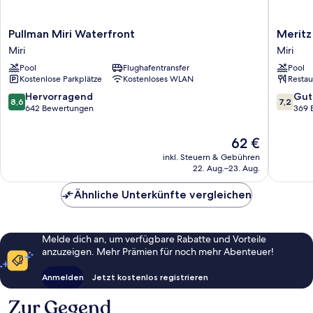
Pullman
Meritz
Pullman Miri Waterfront
Meritz
Miri
Hotel
Miri
Miri
Waterfront
Miri
Pool
Flughafentransfer
Pool
Miri
Kostenlose Parkplätze
Kostenloses WLAN
Restau
8.6
7.2
Hervorragend
Gut
8,6
7,2
von
von
642 Bewertungen
369 
10,
10,
Hervorragend,
Gut,
Der
62 €
642
369
Preis
inkl. Steuern & Gebühren
Bewertungen
Bewert
beträgt
22. Aug.–23. Aug.
62 €
Ähnliche Unterkünfte vergleichen
Melde dich an, um verfügbare Rabatte und Vorteile
anzuzeigen. Mehr Prämien für noch mehr Abenteuer!
Anmelden
Jetzt kostenlos registrieren
Zur Gegend