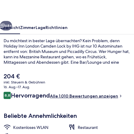
Camden
Lock
by
rück
Weiter
IHG
68+
Übersicht
Zimmer
Lage
Richtlinien
Du möchtest in bester Lage übernachten? Kein Problem, denn
Holiday Inn London Camden Lock by IHG ist nur 10 Autominuten
entfernt von: British Museum und Piccadilly Circus. Wer Hunger hat,
kann ins Mezzanine Restaurant gehen, wo es Frühstück,
Mittagessen und Abendessen gibt. Eine Bar/Lounge und eine
Snackbar gehören ebenfalls zum Angebot. Anderen Reisenden
gefallen das hilfsbereite Personal und das Frühstück sehr gut. Die
Der
204 €
öffentlichen Verkehrsmittel sind nur einen kurzen Fußmarsch
aktuelle
inkl. Steuern & Gebühren
entfernt: Zur U-Bahn-Station Camden Town sind es 5 Minuten und
Preis
16. Aug.–17. Aug.
zur U-Bahn-Station Chalk Farm 10 Minuten.
Außenbereich
beträgt
Bewertungen
Hervorragend
8,8
Alle 1.010 Bewertungen anzeigen
204 €.
8,8 von 10.
Beliebte Annehmlichkeiten
Kostenloses WLAN
Restaurant