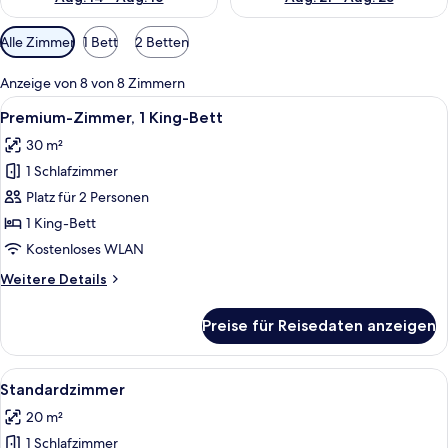
Verfügbare
Alle Zimmer
1 Bett
2 Betten
Filter
für
Anzeige von 8 von 8 Zimmern
Zimmer
Alle
Drei Flaschen Apothéke White Vetiver
9
Premium-Zimmer, 1 King-Bett
Fotos
30 m²
für
1 Schlafzimmer
Premium-
Zimmer,
Platz für 2 Personen
1 King-
1 King-Bett
Bett
Kostenloses WLAN
anzeigen
Weitere
Weitere Details
Details
für
Preise für Reisedaten anzeigen
Premium-
Zimmer,
1 King-
Alle
Drei Flaschen Apothéke White Vetiver
9
Bett
Standardzimmer
Fotos
20 m²
für
1 Schlafzimmer
Standardzimmer