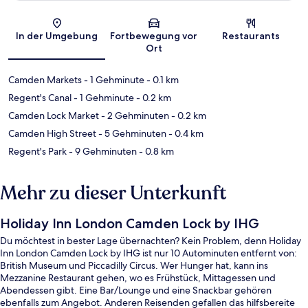
Karte
In der Umgebung
Fortbewegung vor
Restaurants
Ort
Camden Markets
- 1 Gehminute
- 0.1 km
Regent's Canal
- 1 Gehminute
- 0.2 km
Camden Lock Market
- 2 Gehminuten
- 0.2 km
Camden High Street
- 5 Gehminuten
- 0.4 km
Regent's Park
- 9 Gehminuten
- 0.8 km
Mehr zu dieser Unterkunft
Holiday Inn London Camden Lock by IHG
Du möchtest in bester Lage übernachten? Kein Problem, denn Holiday
Inn London Camden Lock by IHG ist nur 10 Autominuten entfernt von:
British Museum und Piccadilly Circus. Wer Hunger hat, kann ins
Mezzanine Restaurant gehen, wo es Frühstück, Mittagessen und
Abendessen gibt. Eine Bar/Lounge und eine Snackbar gehören
ebenfalls zum Angebot. Anderen Reisenden gefallen das hilfsbereite