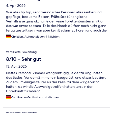
4. Apr. 2026
War alles tip top, sehr freundliches Personal, alles sauber und
gepflegt, bequeme Betten, Frühstück für englische
Verhältnisse ganz ok, nur leider keine Toilettenbürsten am Klo,
das war etwas seltsam. Teile des Hotels dürften noch nicht ganz
fertig gestellt sein, war aber kein Baulärm zu hören und auch die
Nähe zum Camden Market war richtig toll und trotz dem Trubel
Christian, Aufenthalt von 4 Nächten
dort keine Lärmbelästigung von diesem.
Verifizierte Bewertung
8/10 – Sehr gut
13. Apr. 2026
Nettes Personal. Zimmer war großzügig, leider zu Ungunsten
des Bades. Vor dem Zimmer ein baugerüst, und etwas baulärm.
Zudem um einiges teurer als der Preis, zu dem wir gebucht
hatten, da wir die Auswahl getroffen hatten „erst in der
Unterkunft zu zahlen“ .
Caroline, Aufenthalt von 4 Nächten
Verifizierte Bewertung