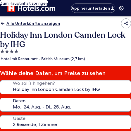
Zum Hauptinhalt springen
App herunterladen
Alle Unterkünfte anzeigen
Holiday Inn London Camden Lock
by IHG
4.0-
Sterne-
Hotel mit Restaurant - British Museum (2,7 km)
Unterkunft
Wähle deine Daten, um Preise zu sehen
Wo soll’s hingehen?
Daten
Gäste