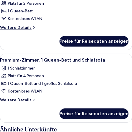
1
Platz für 2 Personen
Queen-
1 Queen-Bett
Bett
Kostenloses WLAN
(Lock
Weitere
Weitere Details
View)
Details
anzeigen
für
Preise für Reisedaten anzeigen
Standardzimmer,
1
Queen-
Alle
Drei Flaschen Apothéke White Vetiver
5
Bett
Premium-Zimmer, 1 Queen-Bett und Schlafsofa
Fotos
(Lock
1 Schlafzimmer
View)
für
Platz für 4 Personen
Premium-
Zimmer,
1 Queen-Bett und 1 großes Schlafsofa
1 Queen-
Kostenloses WLAN
Bett
Weitere
Weitere Details
und
Details
Schlafsofa
für
Preise für Reisedaten anzeigen
Premium-
anzeigen
Zimmer,
1 Queen-
Ähnliche Unterkünfte
Bett