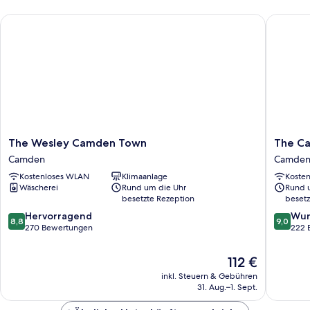
und
The Wesley Camden Town
The Cam
Schlafsofa
The
The
The Wesley Camden Town
The C
Wesley
Camden
Camden
Camde
Camden
Town
Kostenloses WLAN
Klimaanlage
Koste
Town
Hotel
Wäscherei
Rund um die Uhr
Rund 
Camden
Camden
besetzte Rezeption
besetz
8.8
9.0
Hervorragend
Wun
8,8
9,0
von
von
270 Bewertungen
222 
10,
10,
Hervorragend,
Wunder
Der
112 €
270
222
Preis
inkl. Steuern & Gebühren
Bewertungen
Bewert
beträgt
31. Aug.–1. Sept.
112 €