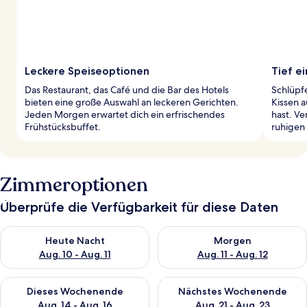
Leckere Speiseoptionen
Tief e
Das Restaurant, das Café und die Bar des Hotels
Schlüpf
bieten eine große Auswahl an leckeren Gerichten.
Kissen 
Jeden Morgen erwartet dich ein erfrischendes
hast. V
Frühstücksbuffet.
ruhigen 
Zimmeroptionen
Überprüfe die Verfügbarkeit für diese Daten
Überprüfe die Verfügbarkeit für heute Nacht, Aug. 10 - Aug. 11
Überprüfe die Verfügbarkeit fü
Heute Nacht
Morgen
Aug. 10 - Aug. 11
Aug. 11 - Aug. 12
Überprüfe die Verfügbarkeit für dieses Wochenende, Aug. 14 -
Überprüfe die Verfügbarkeit f
Dieses Wochenende
Nächstes Wochenende
Aug. 14 - Aug. 16
Aug. 21 - Aug. 23