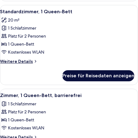
Alle
Drei Flaschen Apothéke White Vetiver
6
Standardzimmer, 1 Queen-Bett
Fotos
20 m²
für
1 Schlafzimmer
Standardzimmer,
1
Platz für 2 Personen
Queen-
1 Queen-Bett
Bett
Kostenloses WLAN
anzeigen
Weitere
Weitere Details
Details
für
Preise für Reisedaten anzeigen
Standardzimmer,
1
Queen-
Alle
Drei Flaschen Apothéke White Vetiver
7
Bett
Zimmer, 1 Queen-Bett, barrierefrei
Fotos
1 Schlafzimmer
für
Platz für 2 Personen
Zimmer,
1
1 Queen-Bett
Queen-
Kostenloses WLAN
Bett,
Weitere
Weitere Details