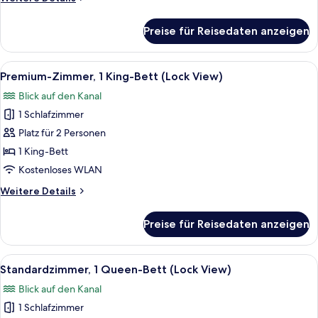
barrierefrei
Details
anzeigen
für
Preise für Reisedaten anzeigen
Zimmer,
1
Queen-
Alle
Drei Flaschen Apothéke White Vetiver
10
Bett,
Premium-Zimmer, 1 King-Bett (Lock View)
Fotos
barrierefrei
Blick auf den Kanal
für
1 Schlafzimmer
Premium-
Zimmer,
Platz für 2 Personen
1 King-
1 King-Bett
Bett
Kostenloses WLAN
(Lock
Weitere
Weitere Details
View)
Details
anzeigen
für
Preise für Reisedaten anzeigen
Premium-
Zimmer,
1 King-
Alle
Drei Flaschen Apothéke White Vetiver
9
Bett
Standardzimmer, 1 Queen-Bett (Lock View)
Fotos
(Lock
Blick auf den Kanal
View)
für
1 Schlafzimmer
Standardzimmer,