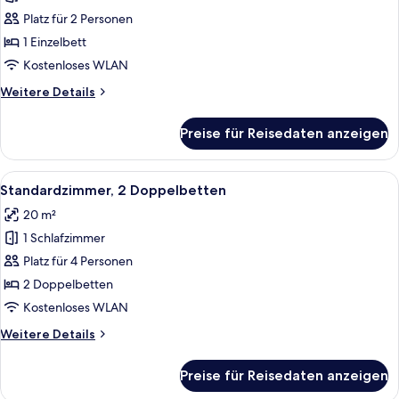
anzeigen
Platz für 2 Personen
1 Einzelbett
Kostenloses WLAN
Weitere
Weitere Details
Details
für
Preise für Reisedaten anzeigen
Standardzimmer
Alle
Ein Hotelzimmer mit zwei Betten, eine
7
Standardzimmer, 2 Doppelbetten
Fotos
20 m²
für
1 Schlafzimmer
Standardzimmer,
2 Doppelbetten
Platz für 4 Personen
anzeigen
2 Doppelbetten
Kostenloses WLAN
Weitere
Weitere Details
Details
für
Preise für Reisedaten anzeigen
Standardzimmer,
2 Doppelbetten