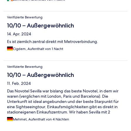
Verifizierte Bewertung
10/10 – Außergewöhnlich
14. Apr. 2024
Es ist ziemlich zentral direkt mit Metroverbindung.
Cigdem, Aufenthalt von 1 Nacht
Verifizierte Bewertung
10/10 – Außergewöhnlich
11. Feb. 2024
Das Novotel Sevilla war bislang das beste Novotel, in dem wir
waren (verglichen mit London, Paris und Barcelona). Die
Unterkunft ist ideal angebunden und der beste Starpunkt für
eine Sightseeingtour. Einkaufsmöglichkeiten gibt es direkt in
stadioneigenen Einkaufszentrum. Wir haben Sevilla mit 2
Kindern besucht (8 & 10 Jahre) und können die Unterkunft nur
Mehmet, Aufenthalt von 4 Nächten
weiterempfehlen.