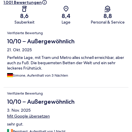
1.001 Bewertungen
8,6
8,4
8,8
Sauberkeit
Lage
Personal & Service
Bewertungen
Verifizierte Bewertung
10/10 – Außergewöhnlich
21. Okt. 2025
Perfekte Lage, mit Tram und Metro alles schnell erreichbar, aber
auch zu Fuß. Die bequemsten Betten der Welt und ein sehr
leckeres Frühstück.
Simone, Aufenthalt von 3 Nächten
Verifizierte Bewertung
10/10 – Außergewöhnlich
3. Nov. 2025
Mit Google übersetzen
sehr gut.
Bernhard, Aufenthalt von 1 Nacht