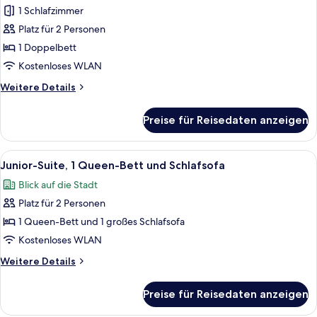
Zimmer,
1 Schlafzimmer
1
Platz für 2 Personen
Doppelbett
1 Doppelbett
anzeigen
Kostenloses WLAN
Weitere
Weitere Details
Details
für
Preise für Reisedaten anzeigen
Deluxe-
Zimmer,
1
Alle
Eine Krups Kaffeemaschine auf einer 
7
Doppelbett
Junior-Suite, 1 Queen-Bett und Schlafsofa
Fotos
Blick auf die Stadt
für
Platz für 2 Personen
Junior-
Suite,
1 Queen-Bett und 1 großes Schlafsofa
1 Queen-
Kostenloses WLAN
Bett
Weitere
Weitere Details
und
Details
Schlafsofa
für
Preise für Reisedaten anzeigen
Junior-
anzeigen
Suite,