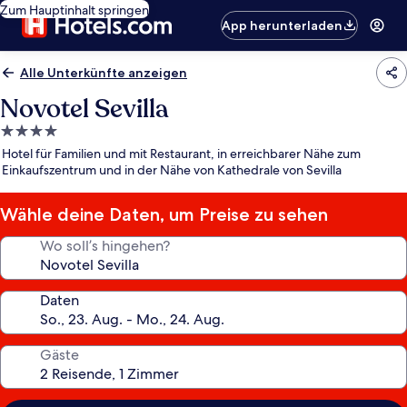
Zum Hauptinhalt springen
App herunterladen
Alle Unterkünfte anzeigen
Novotel Sevilla
4.0-
Sterne-
Hotel für Familien und mit Restaurant, in erreichbarer Nähe zum
Unterkunft
Einkaufszentrum und in der Nähe von Kathedrale von Sevilla
Wähle deine Daten, um Preise zu sehen
Wo soll’s hingehen?
Daten
Gäste