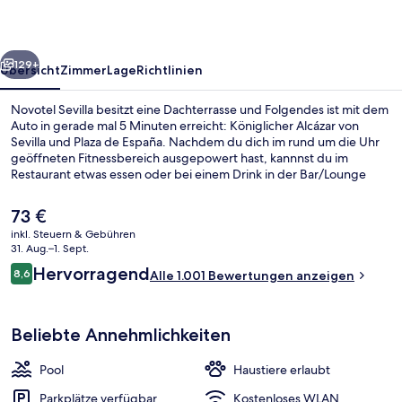
rück
Weiter
129+
Übersicht
Zimmer
Lage
Richtlinien
Novotel Sevilla besitzt eine Dachterrasse und Folgendes ist mit dem
Auto in gerade mal 5 Minuten erreicht: Königlicher Alcázar von
Sevilla und Plaza de España. Nachdem du dich im rund um die Uhr
geöffneten Fitnessbereich ausgepowert hast, kannnst du im
Restaurant etwas essen oder bei einem Drink in der Bar/Lounge
neue Kräfte sammeln. Eine Poolbar, ein Außenpool (je nach Saison
geöffnet) und eine Snackbar sind weitere Highlights. Andere
Der
73 €
Reisende lieben das hilfsbereite Personal. Die Unterkunft ist nur
aktuelle
inkl. Steuern & Gebühren
einen kurzen Fußmarsch von den öffentlichen Verkehrsmitteln
Preis
31. Aug.–1. Sept.
entfernt: Zur U-Bahn läuft man 6 Minuten (Gran Plaza) bzw. 13
Eingangsbereich
beträgt
Bewertungen
Minuten (Straßenbahnhaltestelle San Bernardo).
Hervorragend
8,6
Alle 1.001 Bewertungen anzeigen
73 €.
8,6 von 10.
Beliebte Annehmlichkeiten
Pool
Haustiere erlaubt
Parkplätze verfügbar
Kostenloses WLAN