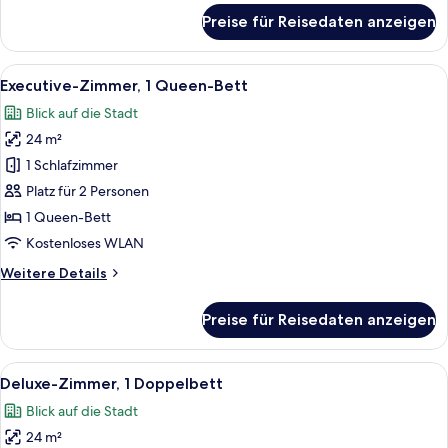
für
Preise für Reisedaten anzeigen
Superior-
Zimmer,
2 Doppelbetten
Alle
Executive-Zimmer, 1 Queen-Bett | A
11
Executive-Zimmer, 1 Queen-Bett
Fotos
Blick auf die Stadt
für
24 m²
Executive-
Zimmer,
1 Schlafzimmer
1
Platz für 2 Personen
Queen-
1 Queen-Bett
Bett
Kostenloses WLAN
anzeigen
Weitere
Weitere Details
Details
für
Preise für Reisedaten anzeigen
Executive-
Zimmer,
1
Alle
Ein Hotelzimmer mit einem Bett, einem
10
Queen-
Deluxe-Zimmer, 1 Doppelbett
Fotos
Bett
Blick auf die Stadt
für
24 m²
Deluxe-