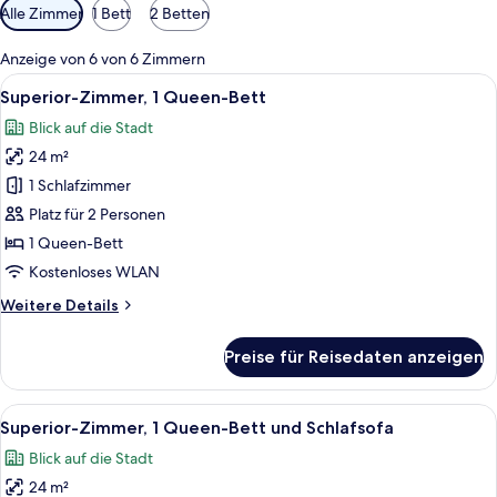
Verfügbare
Alle Zimmer
1 Bett
2 Betten
Filter
für
Anzeige von 6 von 6 Zimmern
Zimmer
Alle
Ein Hotelzimmer mit Bett, Nachttisch,
10
Superior-Zimmer, 1 Queen-Bett
Fotos
Blick auf die Stadt
für
24 m²
Superior-
Zimmer,
1 Schlafzimmer
1
Platz für 2 Personen
Queen-
1 Queen-Bett
Bett
Kostenloses WLAN
anzeigen
Weitere
Weitere Details
Details
für
Preise für Reisedaten anzeigen
Superior-
Zimmer,
1
Alle
Ein Hotelzimmer mit zwei Betten, ein
13
Queen-
Superior-Zimmer, 1 Queen-Bett und Schlafsofa
Fotos
Bett
Blick auf die Stadt
für
24 m²
Superior-