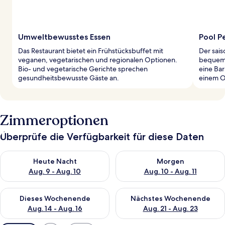
Umweltbewusstes Essen
Pool P
Das Restaurant bietet ein Frühstücksbuffet mit
Der sai
veganen, vegetarischen und regionalen Optionen.
bequeme
Bio- und vegetarische Gerichte sprechen
eine Ba
gesundheitsbewusste Gäste an.
einem O
Zimmeroptionen
Überprüfe die Verfügbarkeit für diese Daten
Überprüfe die Verfügbarkeit für heute Nacht, Aug. 9 - Aug. 10
Überprüfe die Verfügbarkeit fü
Heute Nacht
Morgen
Aug. 9 - Aug. 10
Aug. 10 - Aug. 11
Überprüfe die Verfügbarkeit für dieses Wochenende, Aug. 14 -
Überprüfe die Verfügbarkeit f
Dieses Wochenende
Nächstes Wochenende
Aug. 14 - Aug. 16
Aug. 21 - Aug. 23