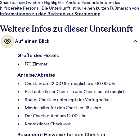
Snackbar sind weitere Highlights. Andere Reisende lieben das
hilfsbereite Personal. Die Unterkunft ist nur einen kurzen Fußmarsch von
den öffentlichen Verkehrsmitteln entfernt: Zur U-Bahn läuft man 6
Informationen zu den Rechten zur Stornierung
Minuten (Gran Plaza) bzw. 13 Minuten (Straßenbahnhaltestelle San
Bernardo).
Weitere Infos zu dieser Unterkunft
Auf einen Blick
Größe des Hotels
170 Zimmer
Anreise/Abreise
Check-in ab: 12:00 Uhr, möglich bis: 00:00 Uhr
Ein kontaktloser Check-in und Check-out ist möglich
Später Check-in unterliegt der Verfügbarkeit
Mindestalter für den Check-in: 18 Jahre
Der Check-out ist um 12:00 Uhr
Kontaktloser Check-out
Besondere Hinweise für den Check-in