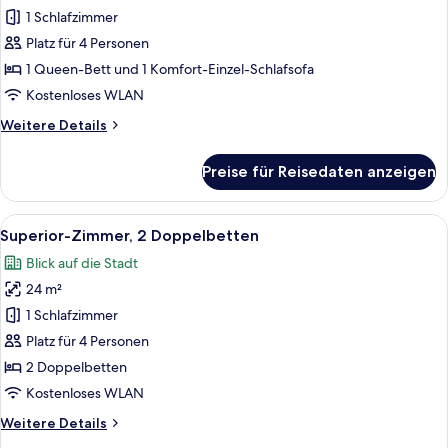
Zimmer,
1 Schlafzimmer
1 Queen-
Platz für 4 Personen
Bett
1 Queen-Bett und 1 Komfort-Einzel-Schlafsofa
und
Kostenloses WLAN
Schlafsofa
Weitere
Weitere Details
anzeigen
Details
für
Preise für Reisedaten anzeigen
Superior-
Zimmer,
1 Queen-
Alle
Ein Hotelzimmer mit zwei Betten, ein
11
Bett
Superior-Zimmer, 2 Doppelbetten
Fotos
und
Blick auf die Stadt
Schlafsofa
für
24 m²
Superior-
Zimmer,
1 Schlafzimmer
2 Doppelbetten
Platz für 4 Personen
anzeigen
2 Doppelbetten
Kostenloses WLAN
Weitere
Weitere Details
Details