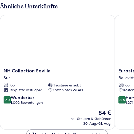
1 Queen-
Ähnliche Unterkünfte
Bett
und
NH Collection Sevilla
Eurostar
Schlafsofa
NH
Eurostar
NH Collection Sevilla
Eurost
Collection
Al-
Sur
Bellavis
Sevilla
Ándalus
Pool
Haustiere erlaubt
Pool
Sur
Palace
Parkplätze verfügbar
Kostenloses WLAN
Koste
Bellavist
La
9.0
8.6
Wunderbar
Her
9,0
8,6
Palmera
von
von
1.002 Bewertungen
1.27
10,
10,
Der
84 €
Wunderbar,
Hervorr
Preis
1.002
1.274
inkl. Steuern & Gebühren
beträgt
30. Aug.–31. Aug.
Bewertungen
Bewert
84 €