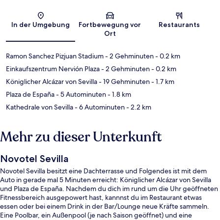
Karte
In der Umgebung
Fortbewegung vor
Restaurants
Ort
Ramon Sanchez Pizjuan Stadium
- 2 Gehminuten
- 0.2 km
Einkaufszentrum Nervión Plaza
- 2 Gehminuten
- 0.2 km
Königlicher Alcázar von Sevilla
- 19 Gehminuten
- 1.7 km
Plaza de España
- 5 Autominuten
- 1.8 km
Kathedrale von Sevilla
- 6 Autominuten
- 2.2 km
Mehr zu dieser Unterkunft
Novotel Sevilla
Novotel Sevilla besitzt eine Dachterrasse und Folgendes ist mit dem
Auto in gerade mal 5 Minuten erreicht: Königlicher Alcázar von Sevilla
und Plaza de España. Nachdem du dich im rund um die Uhr geöffneten
Fitnessbereich ausgepowert hast, kannnst du im Restaurant etwas
essen oder bei einem Drink in der Bar/Lounge neue Kräfte sammeln.
Eine Poolbar, ein Außenpool (je nach Saison geöffnet) und eine