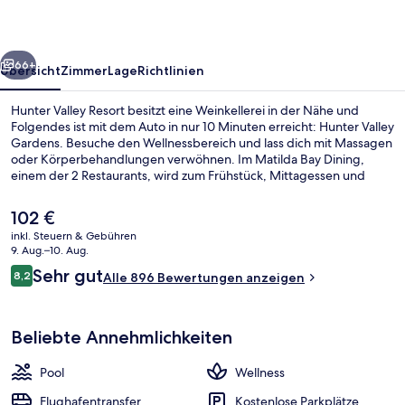
rück
Weiter
66+
Übersicht
Zimmer
Lage
Richtlinien
Hunter Valley Resort besitzt eine Weinkellerei in der Nähe und
Folgendes ist mit dem Auto in nur 10 Minuten erreicht: Hunter Valley
Gardens. Besuche den Wellnessbereich und lass dich mit Massagen
oder Körperbehandlungen verwöhnen. Im Matilda Bay Dining,
einem der 2 Restaurants, wird zum Frühstück, Mittagessen und
Abendessen lokale und internationale Küche serviert. Ein
Außenpool, eine Bar/Lounge und ein Tennisplatz im Freien gehören
Der
102 €
zu den weiteren Highlights. Andere Reisende lieben das hilfsbereite
aktuelle
inkl. Steuern & Gebühren
Personal.
Preis
9. Aug.–10. Aug.
2 Restaurants; Frühstück, Mittagesse
beträgt
Bewertungen
Sehr gut
8,2
Alle 896 Bewertungen anzeigen
102 €.
8,2 von 10.
Beliebte Annehmlichkeiten
Pool
Wellness
Flughafentransfer
Kostenlose Parkplätze