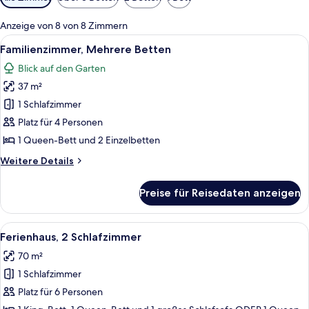
Filter
für
Anzeige von 8 von 8 Zimmern
Zimmer
Alle
Ein Schlafzimmer mit einem Bett, Kis
3
Familienzimmer, Mehrere Betten
Fotos
Blick auf den Garten
für
37 m²
Familienzimmer,
Mehrere
1 Schlafzimmer
Betten
Platz für 4 Personen
anzeigen
1 Queen-Bett und 2 Einzelbetten
Weitere
Weitere Details
Details
für
Preise für Reisedaten anzeigen
Familienzimmer,
Mehrere
Betten
Alle
Eine Familie auf einer Veranda mit Gel
5
Ferienhaus, 2 Schlafzimmer
Fotos
70 m²
für
1 Schlafzimmer
Ferienhaus,
2 Schlafzimmer
Platz für 6 Personen
anzeigen