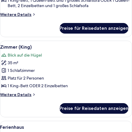
1 King-Bett, 1 Queen-Bett und 1 großes Schlafsofa ODER 1 Queen-
Bett, 2 Einzelbetten und 1 großes Schlafsofa
Weitere
Weitere Details
Details
für
Preise für Reisedaten anzeigen
Ferienhaus,
2 Schlafzimmer
Alle
Ein Paar sitzt auf einem Bett, dabei ei
4
Zimmer (King)
Fotos
Blick auf die Hügel
für
35 m²
Zimmer
(King)
1 Schlafzimmer
anzeigen
Platz für 2 Personen
1 King-Bett ODER 2 Einzelbetten
Weitere
Weitere Details
Details
für
Preise für Reisedaten anzeigen
Zimmer
(King)
Alle
Ein Hotelzimmer mit einem großen Bett
3
Ferienhaus
Fotos