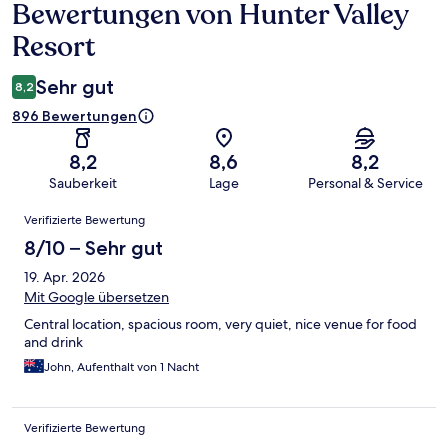
Bewertungen von Hunter Valley
Bewertungen
Resort
Sehr gut
8,2
896 Bewertungen
8,2
8,6
8,2
Sauberkeit
Lage
Personal & Service
Bewertungen
Verifizierte Bewertung
8/10 – Sehr gut
19. Apr. 2026
Mit Google übersetzen
Central location, spacious room, very quiet, nice venue for food
and drink
John, Aufenthalt von 1 Nacht
Verifizierte Bewertung