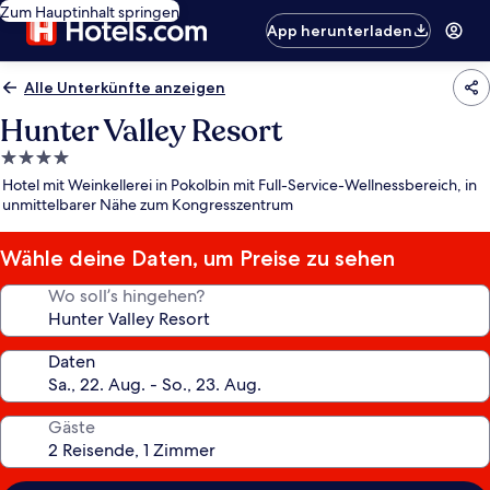
Zum Hauptinhalt springen
App herunterladen
Alle Unterkünfte anzeigen
Hunter Valley Resort
4.0-
Sterne-
Hotel mit Weinkellerei in Pokolbin mit Full-Service-Wellnessbereich, in
Unterkunft
unmittelbarer Nähe zum Kongresszentrum
Wähle deine Daten, um Preise zu sehen
Wo soll’s hingehen?
Daten
Gäste