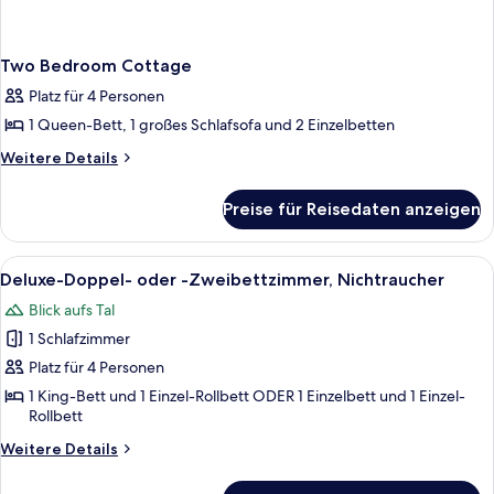
Two Bedroom Cottage
Platz für 4 Personen
1 Queen-Bett, 1 großes Schlafsofa und 2 Einzelbetten
Weitere
Weitere Details
Details
für
Preise für Reisedaten anzeigen
Two
Bedroom
Cottage
Alle
Deluxe-Doppel- oder -Zweibettzimmer, 
1
Deluxe-Doppel- oder -Zweibettzimmer, Nichtraucher
Fotos
Blick aufs Tal
für
1 Schlafzimmer
Deluxe-
Doppel-
Platz für 4 Personen
oder
1 King-Bett und 1 Einzel-Rollbett ODER 1 Einzelbett und 1 Einzel-
Rollbett
-
Zweibettzimmer,
Weitere
Weitere Details
Nichtraucher
Details
für