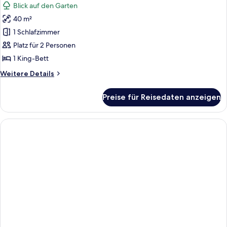
Blick auf den Garten
für
40 m²
Ferienhaus
anzeigen
1 Schlafzimmer
Platz für 2 Personen
1 King-Bett
Weitere
Weitere Details
Details
für
Preise für Reisedaten anzeigen
Ferienhaus