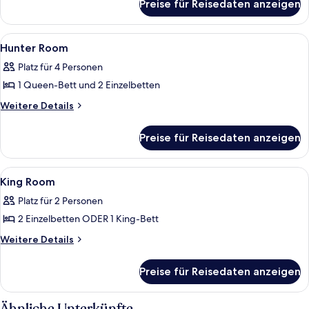
anzeigen
Preise für Reisedaten anzeigen
Deluxe-
Doppel-
oder
Alle
Zwei Personen auf einem Bett mit ein
3
-
Hunter Room
Fotos
Zweibettzimmer,
Platz für 4 Personen
Nichtraucher
für
1 Queen-Bett und 2 Einzelbetten
Hunter
Room
Weitere
Weitere Details
Details
anzeigen
für
Preise für Reisedaten anzeigen
Hunter
Room
Alle
Ein Hotelzimmer mit Bett, Sofa, Nach
5
King Room
Fotos
Platz für 2 Personen
für
2 Einzelbetten ODER 1 King-Bett
King
Room
Weitere
Weitere Details
Details
anzeigen
für
Preise für Reisedaten anzeigen
King
Room
Ähnliche Unterkünfte