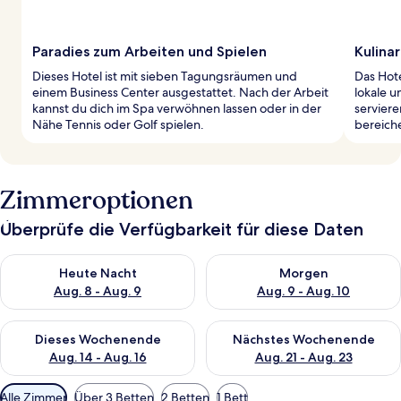
Paradies zum Arbeiten und Spielen
Kulina
Dieses Hotel ist mit sieben Tagungsräumen und
Das Hote
einem Business Center ausgestattet. Nach der Arbeit
lokale u
kannst du dich im Spa verwöhnen lassen oder in der
serviere
Nähe Tennis oder Golf spielen.
bereiche
Zimmeroptionen
Überprüfe die Verfügbarkeit für diese Daten
Überprüfe die Verfügbarkeit für heute Nacht, Aug. 8 - Aug. 9.
Überprüfe die Verfügbarkeit f
Heute Nacht
Morgen
Aug. 8 - Aug. 9
Aug. 9 - Aug. 10
Überprüfe die Verfügbarkeit für dieses Wochenende, Aug. 14 -
Überprüfe die Verfügbarkeit f
Dieses Wochenende
Nächstes Wochenende
Aug. 14 - Aug. 16
Aug. 21 - Aug. 23
Verfügbare
Alle Zimmer
Über 3 Betten
2 Betten
1 Bett