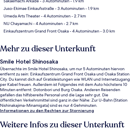
Sakaemachi Arkade
- 3 Autominuten
- 1.9 km
Juso-Ekimae Einkaufsstraße
- 3 Autominuten
- 1.9 km
Umeda Arts Theater
- 4 Autominuten
- 2.7 km
NU Chayamachi
- 4 Autominuten
- 2.7 km
Einkaufszentrum Grand Front Osaka
- 4 Autominuten
- 3.0 km
Mehr zu dieser Unterkunft
Smile Hotel Shinosaka
Übernachte im Smile Hotel Shinosaka, um nur 5 Autominuten hiervon
entfernt zu sein: Einkaufszentrum Grand Front Osaka und Osaka Station
City. Du kannst dich auf Gratisleistungen wie WLAN und Internetzugang
per Kabel freuen. Außerdem ist Folgendes mit dem Auto höchstens 10
Minuten entfernt: Dotonbori und Burg Osaka. Anderen Reisenden
gefallen das hilfsbereite Personal und die Lage sehr gut. Die
öffentlichen Verkehrsmittel sind ganz in der Nähe: Zur U-Bahn (Station
Nishinakajima-Minamigata) sind es nur 4 Gehminuten.
Informationen zu den Rechten zur Stornierung
Weitere Infos zu dieser Unterkunft