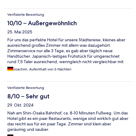
Verifizierte Bewertung
10/10 – Außergewöhnlich
25. Mai 2025
Für uns das perfekte Hotel für unsere Städtereise, kleines aber
ausreichend großes Zimmer mit allem was dazugehört.
Zimmerservice nur alle 3 Tage, es gab aber täglich neue
Handtücher. Japanisch-lastiges Frühstück für umgerechnet
rund 7,5 Taler ausreichend, wenngleich nicht vergleichbar mit
deutschen Hotels. Hotel überall super sauber, Betten sehr
Joachim, Aufenthalt von 6 Nächten
bequem!
Verifizierte Bewertung
8/10 – Sehr gut
29. Okt. 2024
Nah am Shin-Osaka Bahnhof, ca. 8-10 Minuten Fußweg. Um das
Hotel gibt es ein paar Restaurants, wenige sind wirklich gut aber
das reicht aus für ein paar Tage. Zimmer sind klein aber
geräumig und sauber.