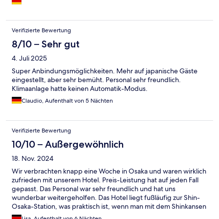
Verifizierte Bewertung
8/10 – Sehr gut
4. Juli 2025
Super Anbindungsmöglichkeiten. Mehr auf japanische Gäste
eingestellt, aber sehr bemüht. Personal sehr freundlich.
Klimaanlage hatte keinen Automatik-Modus.
Claudio, Aufenthalt von 5 Nächten
Verifizierte Bewertung
10/10 – Außergewöhnlich
18. Nov. 2024
Wir verbrachten knapp eine Woche in Osaka und waren wirklich
zufrieden mit unserem Hotel. Preis-Leistung hat auf jeden Fall
gepasst. Das Personal war sehr freundlich und hat uns
wunderbar weitergeholfen. Das Hotel liegt fußläufig zur Shin-
Osaka-Station, was praktisch ist, wenn man mit dem Shinkansen
reist oder auch Ausflüge nach Kyoto etc. machen möchte. In der
Lisa, Aufenthalt von 6 Nächten