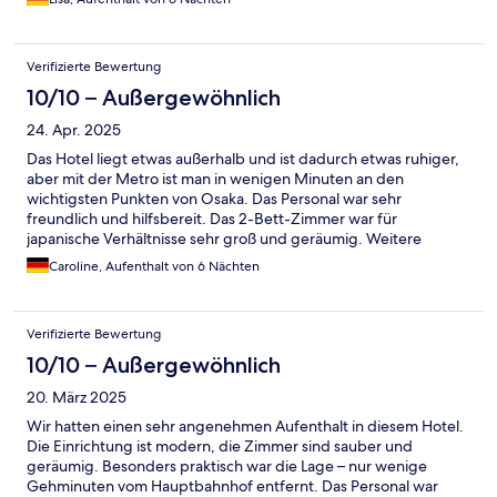
Nähe ist auch eine Metro Station, mit der man auch gut zu
anderen Orten in Osaka kommt. Restaurants und Konbinis gibt
es auch in der direkten Umgebung.
Verifizierte Bewertung
10/10 – Außergewöhnlich
24. Apr. 2025
Das Hotel liegt etwas außerhalb und ist dadurch etwas ruhiger,
aber mit der Metro ist man in wenigen Minuten an den
wichtigsten Punkten von Osaka. Das Personal war sehr
freundlich und hilfsbereit. Das 2-Bett-Zimmer war für
japanische Verhältnisse sehr groß und geräumig. Weitere
Annehmlichkeiten wie Waschmaschinen, Mikrowelle usw sind
Caroline, Aufenthalt von 6 Nächten
auch vorhanden. Wenn man eine etwas ruhigere Unterkunft
haben möchte, dann ist dieses Hotel unserer Meinung nach
absolut empfehlenswert!
Verifizierte Bewertung
10/10 – Außergewöhnlich
20. März 2025
Wir hatten einen sehr angenehmen Aufenthalt in diesem Hotel.
Die Einrichtung ist modern, die Zimmer sind sauber und
geräumig. Besonders praktisch war die Lage – nur wenige
Gehminuten vom Hauptbahnhof entfernt. Das Personal war