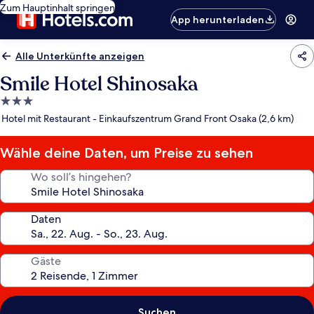
Zum Hauptinhalt springen
App herunterladen
Alle Unterkünfte anzeigen
Smile Hotel Shinosaka
3.0-
Sterne-
Hotel mit Restaurant - Einkaufszentrum Grand Front Osaka (2,6 km)
Unterkunft
Wähle deine Daten, um Preise zu sehen
Wo soll’s hingehen?
Daten
Gäste
Suchen