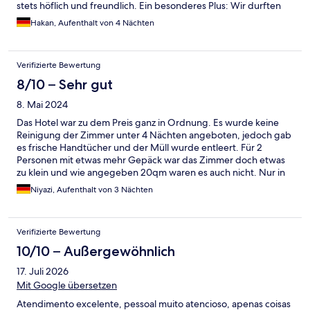
stets höflich und freundlich. Ein besonderes Plus: Wir durften
unser Zimmer bereits eine Stunde früher beziehen, was den
Hakan, Aufenthalt von 4 Nächten
Check-in sehr entspannt machte. Eine clevere Idee fand ich
auch die Bereitstellung von Zahnbürsten, Rasierern und
anderen Hygieneartikeln im Erdgeschoss zur freien Entnahme –
Verifizierte Bewertung
so musste man nicht auf die üblichen Hotelartikel im Zimmer
angewiesen sein. Insgesamt eine tolle Erfahrung.
8/10 – Sehr gut
8. Mai 2024
Das Hotel war zu dem Preis ganz in Ordnung. Es wurde keine
Reinigung der Zimmer unter 4 Nächten angeboten, jedoch gab
es frische Handtücher und der Müll wurde entleert. Für 2
Personen mit etwas mehr Gepäck war das Zimmer doch etwas
zu klein und wie angegeben 20qm waren es auch nicht. Nur in
den Doppelbettzimmern scheint es 20qm zugeben. Dann lieber
Niyazi, Aufenthalt von 3 Nächten
das auswählen. Zur Einzelnutzung mit wenig Gepäck ist dieses
Hotel sicher das richtige.
Verifizierte Bewertung
10/10 – Außergewöhnlich
17. Juli 2026
Mit Google übersetzen
Atendimento excelente, pessoal muito atencioso, apenas coisas