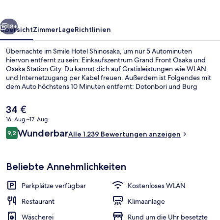
rück
Weiter
18+
Übersicht
Zimmer
Lage
Richtlinien
Übernachte im Smile Hotel Shinosaka, um nur 5 Autominuten
hiervon entfernt zu sein: Einkaufszentrum Grand Front Osaka und
Osaka Station City. Du kannst dich auf Gratisleistungen wie WLAN
und Internetzugang per Kabel freuen. Außerdem ist Folgendes mit
dem Auto höchstens 10 Minuten entfernt: Dotonbori und Burg
Osaka. Anderen Reisenden gefallen das hilfsbereite Personal und
die Lage sehr gut. Die öffentlichen Verkehrsmittel sind ganz in der
Der
34 €
Nähe: Zur U-Bahn (Station Nishinakajima-Minamigata) sind es nur 4
aktuelle
16. Aug.–17. Aug.
Gehminuten.
Preis
Bewertungen
Wunderbar
Außenbereich
9,2
beträgt
Alle 1.239 Bewertungen anzeigen
9,2 von 10.
34 €.
Beliebte Annehmlichkeiten
Parkplätze verfügbar
Kostenloses WLAN
Restaurant
Klimaanlage
Wäscherei
Rund um die Uhr besetzte