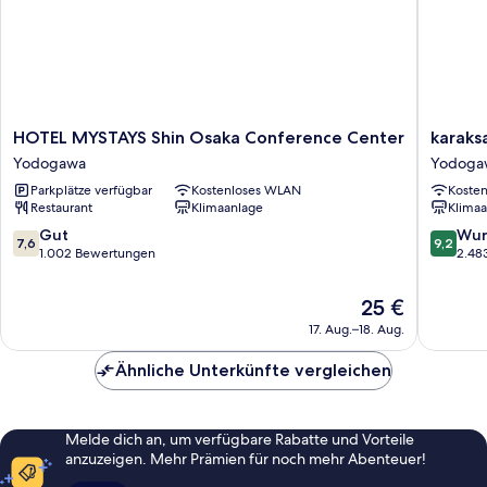
HOTEL
karaksa
HOTEL MYSTAYS Shin Osaka Conference Center
karaks
MYSTAYS
hotel
Yodogawa
Yodoga
Shin
grande
Parkplätze verfügbar
Kostenloses WLAN
Koste
Osaka
Shin-
Restaurant
Klimaanlage
Klimaa
Conference
Osaka
Center
Tower
7.6
9.2
Gut
Wun
7,6
9,2
Yodogawa
Yodoga
von
von
1.002 Bewertungen
2.48
10,
10,
Gut,
Wunder
Der
25 €
1.002
2.483
Preis
17. Aug.–18. Aug.
Bewertungen
Bewert
beträgt
25 €
Ähnliche Unterkünfte vergleichen
Melde dich an, um verfügbare Rabatte und Vorteile
anzuzeigen. Mehr Prämien für noch mehr Abenteuer!