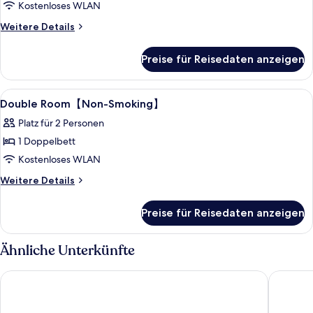
Double
Kostenloses WLAN
Room
Weitere
Weitere Details
anzeigen
Details
für
Preise für Reisedaten anzeigen
Standard
Double
Room
Alle
Schreibtisch, laptopgeeigneter Arbei
2
Double Room【Non-Smoking】
Fotos
Platz für 2 Personen
für
1 Doppelbett
Double
Room【Non-
Kostenloses WLAN
Smoking】
Weitere
Weitere Details
Details
anzeigen
für
Preise für Reisedaten anzeigen
Double
Room【Non-
Smoking】
Ähnliche Unterkünfte
HOTEL MYSTAYS Shin Osaka Conference Center
karaksa 