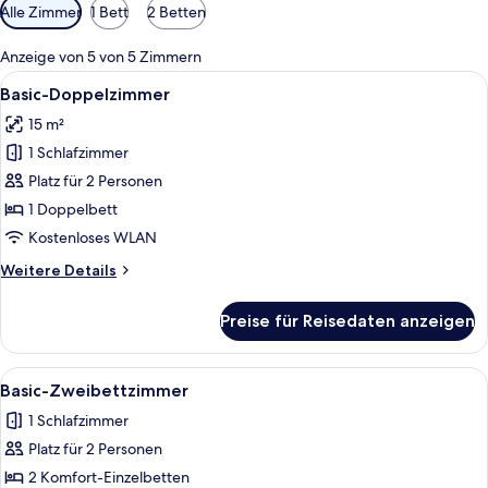
Verfügbare
Alle Zimmer
1 Bett
2 Betten
Filter
für
Anzeige von 5 von 5 Zimmern
Zimmer
Alle
Ein Hotelzimmer mit Bett, Schreibtisch
7
Basic-Doppelzimmer
Fotos
15 m²
für
1 Schlafzimmer
Basic-
Doppelzimmer
Platz für 2 Personen
anzeigen
1 Doppelbett
Kostenloses WLAN
Weitere
Weitere Details
Details
für
Preise für Reisedaten anzeigen
Basic-
Doppelzimmer
Alle
Ein Hotelzimmer mit zwei Betten, einem
7
Basic-Zweibettzimmer
Fotos
1 Schlafzimmer
für
Platz für 2 Personen
Basic-
Zweibettzimmer
2 Komfort-Einzelbetten