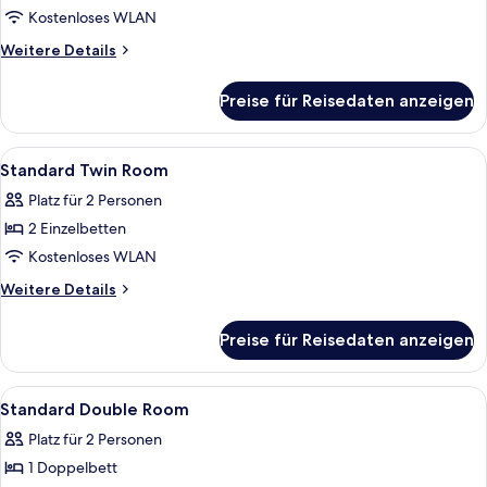
anzeigen
Kostenloses WLAN
Weitere
Weitere Details
Details
für
Preise für Reisedaten anzeigen
Basic-
Zweibettzimmer
Alle
Ein Hotelzimmer mit zwei Betten, einem
1
Standard Twin Room
Fotos
Platz für 2 Personen
für
2 Einzelbetten
Standard
Twin
Kostenloses WLAN
Room
Weitere
Weitere Details
anzeigen
Details
für
Preise für Reisedaten anzeigen
Standard
Twin
Room
Alle
Ein Hotelzimmer mit Bett, Schreibtisch
1
Standard Double Room
Fotos
Platz für 2 Personen
für
1 Doppelbett
Standard