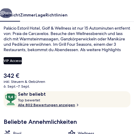
Wellness
rück
Weiter
161+
Übersicht
Zimmer
Lage
Richtlinien
Palácio Estoril Hotel, Golf & Wellness ist nur 15 Autominuten entfernt
von: Praia de Carcavelos. Besuche den Wellnessbereich und lass
dich mit Warmsteinmassagen, Ganzkörperwickeln oder Maniküre
und Pediküre verwöhnen. Im Grill Four Seasons, einem der 3
Restaurants, bekommst du Abendessen. Als weitere Highlights
bietet dieses Hotel im luxuriösen Stil einen Innenpool, eine Poolbar
und einen Fitnessbereich. Andere Reisende lieben das hilfsbereite
VIP Access
Personal.
Der
342 €
Garden Duplex Suite | Minibar, Zimmers
aktuelle
inkl. Steuern & Gebühren
Preis
6. Sept.–7. Sept.
beträgt
Bewertungen
9,4
Sehr beliebt
342 €.
T
von
Top bewertet
o
Alle 802 Bewertungen anzeigen
10,
p
Sehr
beliebt
Beliebte Annehmlichkeiten
b
e
w
Pool
Wellness