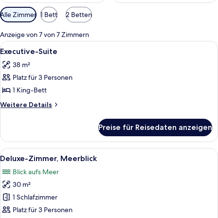
Verfügbare
Alle Zimmer
1 Bett
2 Betten
Filter
für
Anzeige von 7 von 7 Zimmern
Zimmer
Alle
Ein geräumiges Hotelzimmer mit einem 
6
Executive-Suite
Fotos
38 m²
für
Platz für 3 Personen
Executive-
Suite
1 King-Bett
anzeigen
Weitere
Weitere Details
Details
für
Preise für Reisedaten anzeigen
Executive-
Suite
Alle
Ein Hotelzimmer mit einem Bett, einem
11
Deluxe-Zimmer, Meerblick
Fotos
Blick aufs Meer
für
30 m²
Deluxe-
Zimmer,
1 Schlafzimmer
Meerblick
Platz für 3 Personen