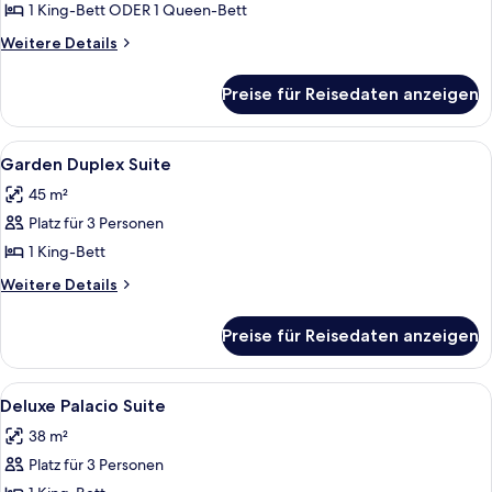
anzeigen
1 King-Bett ODER 1 Queen-Bett
Weitere
Weitere Details
Details
für
Preise für Reisedaten anzeigen
Deluxe-
Zimmer,
Meerblick
Alle
Ein geräumiges Hotelzimmer mit einem 
8
Garden Duplex Suite
Fotos
45 m²
für
Platz für 3 Personen
Garden
Duplex
1 King-Bett
Suite
Weitere
Weitere Details
anzeigen
Details
für
Preise für Reisedaten anzeigen
Garden
Duplex
Suite
Alle
Ein Hotelzimmer mit einem großen Bett
6
Deluxe Palacio Suite
Fotos
38 m²
für
Platz für 3 Personen
Deluxe