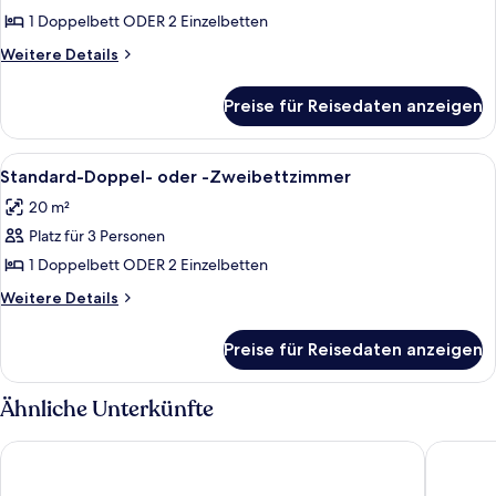
Poolblick
1 Doppelbett ODER 2 Einzelbetten
anzeigen
Weitere
Weitere Details
Details
für
Preise für Reisedaten anzeigen
Superior-
Zimmer,
Poolblick
Alle
Ein Hotelzimmer mit einem großen Bett
5
Standard-Doppel- oder -Zweibettzimmer
Fotos
20 m²
für
Platz für 3 Personen
Standard-
Doppel-
1 Doppelbett ODER 2 Einzelbetten
oder
Weitere
Weitere Details
-
Details
für
Zweibettzimmer
Preise für Reisedaten anzeigen
Standard-
anzeigen
Doppel-
oder
Ähnliche Unterkünfte
-
Zweibettzimmer
EVOLUTION Cascais-Estoril Hotel
Hotel Ing