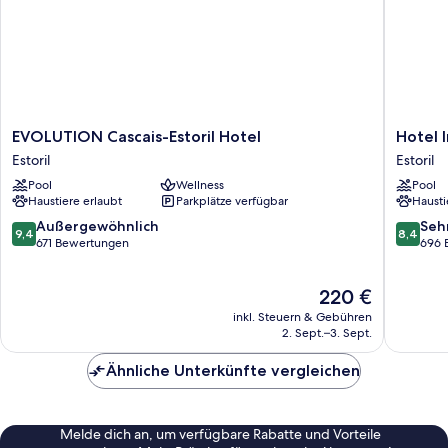
EVOLUTION
Hotel
EVOLUTION Cascais-Estoril Hotel
Hotel 
Cascais-
Inglater
Estoril
Estoril
Estoril
Estoril
Pool
Wellness
Pool
Hotel
Haustiere erlaubt
Parkplätze verfügbar
Hausti
Estoril
9.4
8.4
Außergewöhnlich
Seh
9,4
8,4
von
von
671 Bewertungen
696 
10,
10,
Außergewöhnlich,
Sehr
Der
220 €
671
gut,
Preis
Bewertungen
696
inkl. Steuern & Gebühren
beträgt
Bewert
2. Sept.–3. Sept.
220 €
Ähnliche Unterkünfte vergleichen
Melde dich an, um verfügbare Rabatte und Vorteile