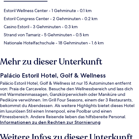
Estoril Wellness Center
- 1 Gehminute
- 0.1 km
Estoril Congress Center
- 2 Gehminuten
- 0.2 km
Casino Estoril
- 3 Gehminuten
- 0.3 km
Strand von Tamariz
- 5 Gehminuten
- 0.5 km
Nationale Hotelfachschule
- 18 Gehminuten
- 1.6 km
Mehr zu dieser Unterkunft
Palácio Estoril Hotel, Golf & Wellness
Palácio Estoril Hotel, Golf & Wellness ist nur 15 Autominuten entfernt
von: Praia de Carcavelos. Besuche den Wellnessbereich und lass dich
mit Warmsteinmassagen, Ganzkörperwickeln oder Maniküre und
Pediküre verwöhnen. Im Grill Four Seasons, einem der 3 Restaurants,
bekommst du Abendessen. Als weitere Highlights bietet dieses Hotel
im luxuriösen Stil einen Innenpool, eine Poolbar und einen
Fitnessbereich. Andere Reisende lieben das hilfsbereite Personal.
Informationen zu den Rechten zur Stornierung
Weitere Infos zu dieser Unterkunft