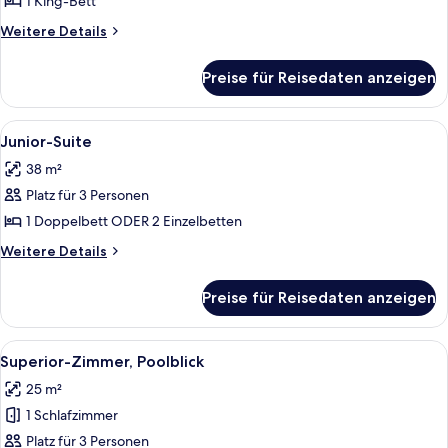
Palacio
1 King-Bett
Suite
Weitere
Weitere Details
anzeigen
Details
für
Preise für Reisedaten anzeigen
Deluxe
Palacio
Suite
Alle
Ein stilvoll eingerichtetes Wohnzimme
4
Junior-Suite
Fotos
38 m²
für
Platz für 3 Personen
Junior-
Suite
1 Doppelbett ODER 2 Einzelbetten
anzeigen
Weitere
Weitere Details
Details
für
Preise für Reisedaten anzeigen
Junior-
Suite
Alle
Ein Hotelzimmer mit einem großen Bett
5
Superior-Zimmer, Poolblick
Fotos
25 m²
für
1 Schlafzimmer
Superior-
Zimmer,
Platz für 3 Personen