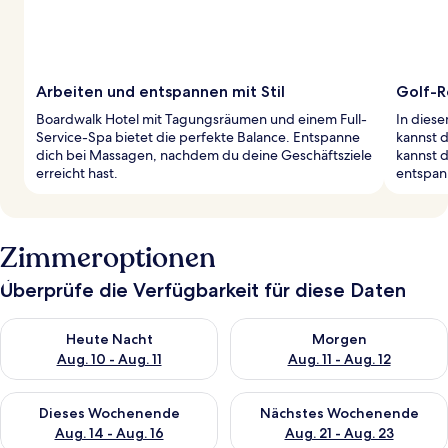
Arbeiten und entspannen mit Stil
Golf-Re
Boardwalk Hotel mit Tagungsräumen und einem Full-
In dies
Service-Spa bietet die perfekte Balance. Entspanne
kannst 
dich bei Massagen, nachdem du deine Geschäftsziele
kannst d
erreicht hast.
entspan
Zimmeroptionen
Überprüfe die Verfügbarkeit für diese Daten
Überprüfe die Verfügbarkeit für heute Nacht, Aug. 10 - Aug. 11
Überprüfe die Verfügbarkeit fü
Heute Nacht
Morgen
Aug. 10 - Aug. 11
Aug. 11 - Aug. 12
Überprüfe die Verfügbarkeit für dieses Wochenende, Aug. 14 -
Überprüfe die Verfügbarkeit f
Dieses Wochenende
Nächstes Wochenende
Aug. 14 - Aug. 16
Aug. 21 - Aug. 23