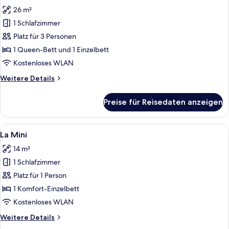
Fotos
26 m²
für
1 Schlafzimmer
La
Grande
Platz für 3 Personen
anzeigen
1 Queen-Bett und 1 Einzelbett
Kostenloses WLAN
Weitere
Weitere Details
Details
für
Preise für Reisedaten anzeigen
La
Grande
Alle
Ein Hotelzimmer mit Bett, Schreibtisch
4
La Mini
Fotos
14 m²
für
1 Schlafzimmer
La
Mini
Platz für 1 Person
anzeigen
1 Komfort-Einzelbett
Kostenloses WLAN
Weitere
Weitere Details
Details