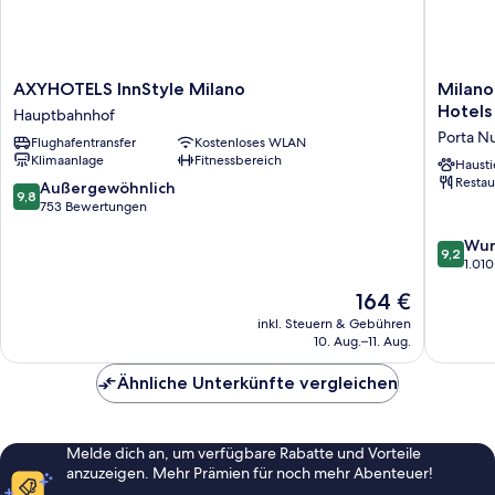
AXYHOTELS
Milano
AXYHOTELS InnStyle Milano
Milano
InnStyle
Vertical
Hotels
Hauptbahnhof
Milano
|
Porta N
Flughafentransfer
Kostenloses WLAN
Hauptbahnhof
UNA
Klimaanlage
Fitnessbereich
Esperie
Hausti
Restau
|
9.8
Außergewöhnlich
9,8
Preferr
von
753 Bewertungen
Hotels
10,
9.2
and
Wun
Außergewöhnlich,
9,2
von
Resorts
1.01
753
10,
Porta
Bewertungen
Der
164 €
Wunder
Nuova
Preis
1.010
inkl. Steuern & Gebühren
beträgt
10. Aug.–11. Aug.
Bewert
164 €
Ähnliche Unterkünfte vergleichen
Melde dich an, um verfügbare Rabatte und Vorteile
anzuzeigen. Mehr Prämien für noch mehr Abenteuer!