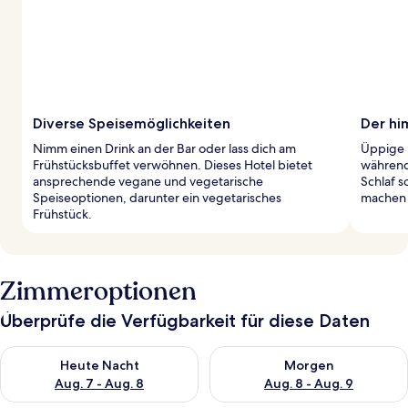
Diverse Speisemöglichkeiten
Der hi
Nimm einen Drink an der Bar oder lass dich am
Üppige 
Frühstücksbuffet verwöhnen. Dieses Hotel bietet
während
ansprechende vegane und vegetarische
Schlaf s
Speiseoptionen, darunter ein vegetarisches
machen 
Frühstück.
Zimmeroptionen
Überprüfe die Verfügbarkeit für diese Daten
Überprüfe die Verfügbarkeit für heute Nacht, Aug. 7 - Aug. 8.
Überprüfe die Verfügbarkeit f
Heute Nacht
Morgen
Aug. 7 - Aug. 8
Aug. 8 - Aug. 9