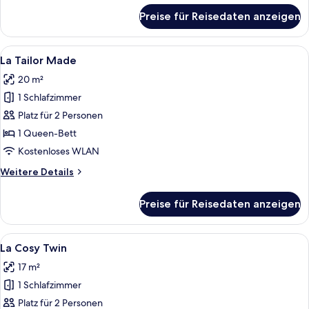
für
Preise für Reisedaten anzeigen
La
Mini
Alle
Ein Hotelzimmer mit einer Holzhockera
5
La Tailor Made
Fotos
20 m²
für
1 Schlafzimmer
La
Tailor
Platz für 2 Personen
Made
1 Queen-Bett
anzeigen
Kostenloses WLAN
Weitere
Weitere Details
Details
für
Preise für Reisedaten anzeigen
La
Tailor
Made
Alle
Ein Hotelzimmer mit zwei Betten, ein
4
La Cosy Twin
Fotos
17 m²
für
1 Schlafzimmer
La
Cosy
Platz für 2 Personen