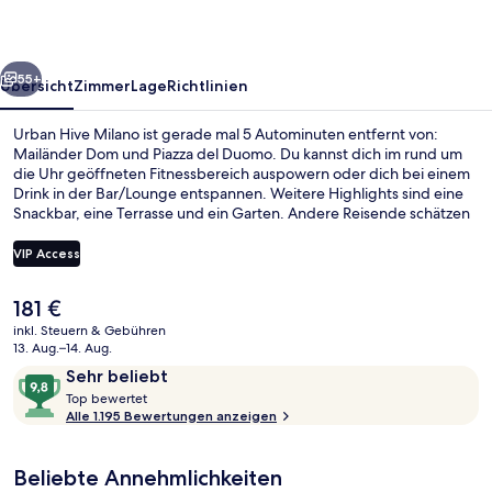
rück
Weiter
55+
Übersicht
Zimmer
Lage
Richtlinien
Urban Hive Milano ist gerade mal 5 Autominuten entfernt von:
Mailänder Dom und Piazza del Duomo. Du kannst dich im rund um
die Uhr geöffneten Fitnessbereich auspowern oder dich bei einem
Drink in der Bar/Lounge entspannen. Weitere Highlights sind eine
Snackbar, eine Terrasse und ein Garten. Andere Reisende schätzen
die fußläufige Entfernung zu den öffentlichen Verkehrsmitteln: Zur
Metrostation Moscova sind es nur wenige Schritte und zur
VIP Access
Straßenbahnhaltestelle Arena sind es 5 Gehminuten.
Der
181 €
Außenbereich
aktuelle
inkl. Steuern & Gebühren
Preis
13. Aug.–14. Aug.
beträgt
Bewertungen
9,8
Sehr beliebt
181 €.
T
von
Top bewertet
o
Alle 1.195 Bewertungen anzeigen
10,
p
Sehr
beliebt
Beliebte Annehmlichkeiten
b