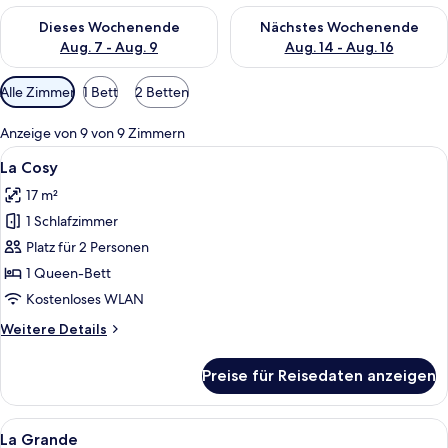
Überprüfe die Verfügbarkeit für dieses Wochenende, Aug. 7 - 
Überprüfe die Verfügbarkeit f
Dieses Wochenende
Nächstes Wochenende
Aug. 7 - Aug. 9
Aug. 14 - Aug. 16
Verfügbare
Alle Zimmer
1 Bett
2 Betten
Filter
für
Anzeige von 9 von 9 Zimmern
Zimmer
Alle
Ein Hotelzimmer mit Bett, Nachttisch
4
La Cosy
Fotos
17 m²
für
1 Schlafzimmer
La
Cosy
Platz für 2 Personen
anzeigen
1 Queen-Bett
Kostenloses WLAN
Weitere
Weitere Details
Details
für
Preise für Reisedaten anzeigen
La
Cosy
Alle
Ein Hotelzimmer mit einem großen Bet
3
La Grande