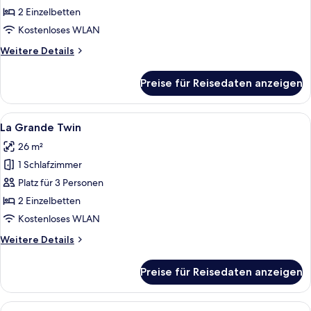
Twin
2 Einzelbetten
anzeigen
Kostenloses WLAN
Weitere
Weitere Details
Details
für
Preise für Reisedaten anzeigen
La
Cosy
Twin
Alle
Ein Schlafzimmer mit zwei Betten, ein
5
La Grande Twin
Fotos
26 m²
für
1 Schlafzimmer
La
Grande
Platz für 3 Personen
Twin
2 Einzelbetten
anzeigen
Kostenloses WLAN
Weitere
Weitere Details
Details
für
Preise für Reisedaten anzeigen
La
Grande
Twin
Alle
Ein Hotelzimmer mit Holztisch, Stuhl,