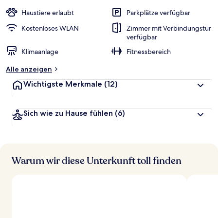
e
w
Haustiere erlaubt
Parkplätze verfügbar
e
r
Kostenloses WLAN
Zimmer mit Verbindungstür
t
verfügbar
e
Klimaanlage
Fitnessbereich
t
Alle anzeigen
Wichtigste Merkmale
(12)
Sich wie zu Hause fühlen
(6)
Warum wir diese Unterkunft toll finden