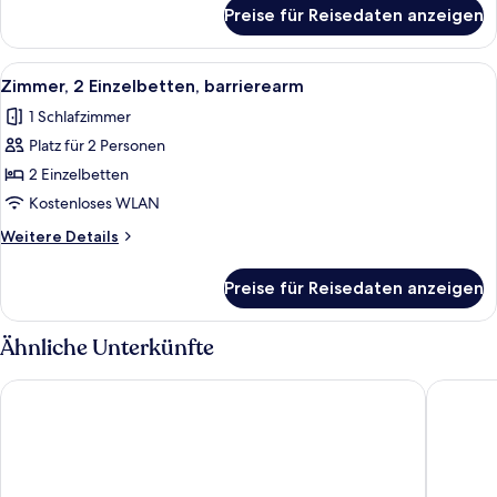
für
Preise für Reisedaten anzeigen
Doppelzimmer,
barrierearm
Alle
Ein Hotelzimmer mit Bett, Nachttische
5
Zimmer, 2 Einzelbetten, barrierearm
Fotos
1 Schlafzimmer
für
Platz für 2 Personen
Zimmer,
2 Einzelbetten,
2 Einzelbetten
barrierearm
Kostenloses WLAN
anzeigen
Weitere
Weitere Details
Details
für
Preise für Reisedaten anzeigen
Zimmer,
2 Einzelbetten,
barrierearm
Ähnliche Unterkünfte
AXYHOTELS InnStyle Milano
Milano V