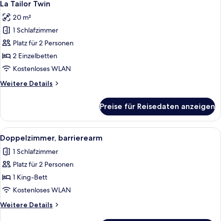
6
La Tailor Twin
Fotos
20 m²
für
1 Schlafzimmer
La
Tailor
Platz für 2 Personen
Twin
2 Einzelbetten
anzeigen
Kostenloses WLAN
Weitere
Weitere Details
Details
für
Preise für Reisedaten anzeigen
La
Tailor
Twin
Alle
Ein Hotelzimmer mit einem großen Bet
5
Doppelzimmer, barrierearm
Fotos
1 Schlafzimmer
für
Platz für 2 Personen
Doppelzimmer,
barrierearm
1 King-Bett
anzeigen
Kostenloses WLAN
Weitere
Weitere Details
Details