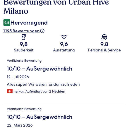
Bewertungen von Urban Hive
Bewertungen
Milano
Hervorragend
9,8
1.195 Bewertungen
9,8
9,6
9,8
Sauberkeit
Ausstattung
Personal & Service
Bewertungen
Verifizierte Bewertung
10/10 – Außergewöhnlich
12. Juli 2026
Alles super! Wir waren rundum zufrieden
markus, Aufenthalt von 2 Nächten
Verifizierte Bewertung
10/10 – Außergewöhnlich
22. März 2026