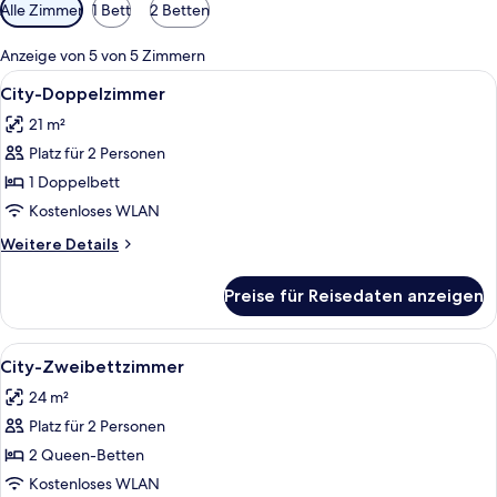
Verfügbare
Alle Zimmer
1 Bett
2 Betten
Filter
für
Anzeige von 5 von 5 Zimmern
Zimmer
Alle
Ein Hotelzimmer mit einem großen Bett,
7
City-Doppelzimmer
Fotos
21 m²
für
Platz für 2 Personen
City-
Doppelzimmer
1 Doppelbett
anzeigen
Kostenloses WLAN
Weitere
Weitere Details
Details
für
Preise für Reisedaten anzeigen
City-
Doppelzimmer
Alle
Ein Hotelzimmer mit zwei Betten, eine
8
City-Zweibettzimmer
Fotos
24 m²
für
Platz für 2 Personen
City-
Zweibettzimmer
2 Queen-Betten
anzeigen
Kostenloses WLAN