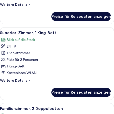
Weitere
Weitere Details
Details
für
Preise für Reisedaten anzeigen
City-
Zweibettzimmer
Alle
Ein Hotelzimmer mit Bett, Fernseher, 
8
Superior-Zimmer, 1 King-Bett
Fotos
Blick auf die Stadt
für
24 m²
Superior-
Zimmer,
1 Schlafzimmer
1 King-
Platz für 2 Personen
Bett
1 King-Bett
anzeigen
Kostenloses WLAN
Weitere
Weitere Details
Details
für
Preise für Reisedaten anzeigen
Superior-
Zimmer,
1 King-
Alle
Ein Hotelzimmer mit einem großen Bett
8
Bett
Familienzimmer, 2 Doppelbetten
Fotos