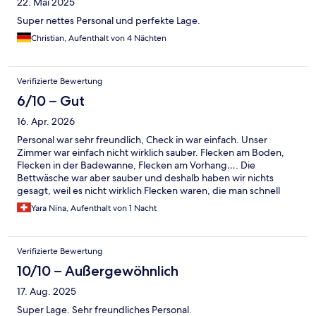
22. Mai 2025
Super nettes Personal und perfekte Lage.
Christian, Aufenthalt von 4 Nächten
Verifizierte Bewertung
6/10 – Gut
16. Apr. 2026
Personal war sehr freundlich, Check in war einfach. Unser
Zimmer war einfach nicht wirklich sauber. Flecken am Boden,
Flecken in der Badewanne, Flecken am Vorhang…. Die
Bettwäsche war aber sauber und deshalb haben wir nichts
gesagt, weil es nicht wirklich Flecken waren, die man schnell
wegmachen kann. Für den Preis würde ich es nicht mehr
Yara Nina, Aufenthalt von 1 Nacht
buchen
Verifizierte Bewertung
10/10 – Außergewöhnlich
17. Aug. 2025
Super Lage. Sehr freundliches Personal.