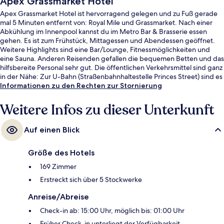
Apex Grassmarket Hotel
Apex Grassmarket Hotel ist hervorragend gelegen und zu Fuß gerade
mal 5 Minuten entfernt von: Royal Mile und Grassmarket. Nach einer
Abkühlung im Innenpool kannst du im Metro Bar & Brasserie essen
gehen. Es ist zum Frühstück, Mittagessen und Abendessen geöffnet.
Weitere Highlights sind eine Bar/Lounge, Fitnessmöglichkeiten und
eine Sauna. Anderen Reisenden gefallen die bequemen Betten und das
hilfsbereite Personal sehr gut. Die öffentlichen Verkehrsmittel sind ganz
in der Nähe: Zur U-Bahn (Straßenbahnhaltestelle Princes Street) sind es
nur 11 Gehminuten.
Informationen zu den Rechten zur Stornierung
Weitere Infos zu dieser Unterkunft
Auf einen Blick
Größe des Hotels
169 Zimmer
Erstreckt sich über 5 Stockwerke
Anreise/Abreise
Check-in ab: 15:00 Uhr, möglich bis: 01:00 Uhr
Früher Check-in unterliegt der Verfügbarkeit