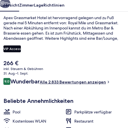
71+
Übersicht
Zimmer
Lage
Richtlinien
Apex Grassmarket Hotel ist hervorragend gelegen und zu Fuß
gerade mal 5 Minuten entfernt von: Royal Mile und Grassmarket.
Nach einer Abkühlung im Innenpool kannst du im Metro Bar &
Brasserie essen gehen. Es ist zum Frühstück, Mittagessen und
Abendessen geöffnet. Weitere Highlights sind eine Bar/Lounge,
Fitnessmöglichkeiten und eine Sauna. Anderen Reisenden gefallen
die bequemen Betten und das hilfsbereite Personal sehr gut. Die
VIP Access
öffentlichen Verkehrsmittel sind ganz in der Nähe: Zur U-Bahn
(Straßenbahnhaltestelle Princes Street) sind es nur 11 Gehminuten.
Der
266 €
Blick von der Unterkunft
aktuelle
inkl. Steuern & Gebühren
Preis
31. Aug.–1. Sept.
beträgt
Bewertungen
Wunderbar
9,0
Alle 2.833 Bewertungen anzeigen
266 €.
9,0 von 10.
Beliebte Annehmlichkeiten
Pool
Parkplätze verfügbar
Kostenloses WLAN
Restaurant