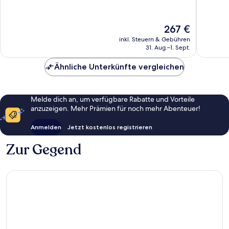
10,
10,
Wunderbar,
Wunder
1.710
2.129
Der
267 €
Bewertungen
Bewert
Preis
inkl. Steuern & Gebühren
beträgt
31. Aug.–1. Sept.
267 €
Ähnliche Unterkünfte vergleichen
Melde dich an, um verfügbare Rabatte und Vorteile
anzuzeigen. Mehr Prämien für noch mehr Abenteuer!
Anmelden
Jetzt kostenlos registrieren
Zur Gegend