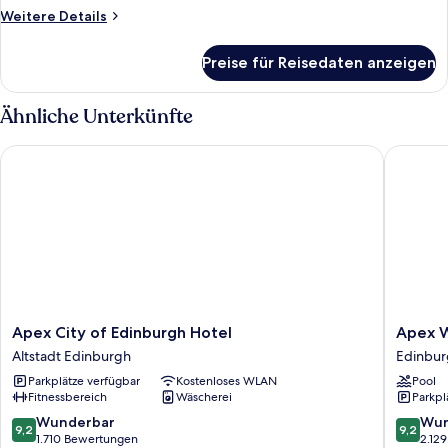
Weitere
Weitere Details
Details
für
Preise für Reisedaten anzeigen
Deluxe-
Doppelzimmer,
Balkon
Ähnliche Unterkünfte
Apex City of Edinburgh Hotel
Apex Wat
Apex
Apex
Apex City of Edinburgh Hotel
Apex W
City
Waterlo
Altstadt Edinburgh
Edinbur
of
Place
Parkplätze verfügbar
Kostenloses WLAN
Pool
Edinburgh
Hotel
Fitnessbereich
Wäscherei
Parkpl
Hotel
Edinbur
Altstadt
Stadtze
9.2
9.2
Wunderbar
Wun
9,2
9,2
Edinburgh
von
von
1.710 Bewertungen
2.12