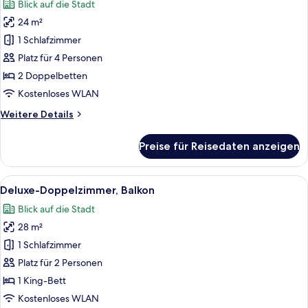
Blick auf die Stadt
für
24 m²
Familienzimmer,
2 Doppelbetten
1 Schlafzimmer
anzeigen
Platz für 4 Personen
2 Doppelbetten
Kostenloses WLAN
Weitere
Weitere Details
Details
für
Preise für Reisedaten anzeigen
Familienzimmer,
2 Doppelbetten
Alle
Eine Person hält eine Tasse und blick
14
Deluxe-Doppelzimmer, Balkon
Fotos
Blick auf die Stadt
für
28 m²
Deluxe-
Doppelzimmer,
1 Schlafzimmer
Balkon
Platz für 2 Personen
anzeigen
1 King-Bett
Kostenloses WLAN