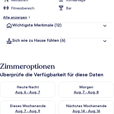
Restaurant
Klimaanlage
t
Fitnessbereich
Bar
e
t
Alle anzeigen
Wichtigste Merkmale
(12)
Sich wie zu Hause fühlen
(6)
Zimmeroptionen
Überprüfe die Verfügbarkeit für diese Daten
Überprüfe die Verfügbarkeit für heute Nacht, Aug. 6 - Aug. 7.
Überprüfe die Verfügbarkeit f
Heute Nacht
Morgen
Aug. 6 - Aug. 7
Aug. 7 - Aug. 8
Überprüfe die Verfügbarkeit für dieses Wochenende, Aug. 7 - 
Überprüfe die Verfügbarkeit f
Dieses Wochenende
Nächstes Wochenende
Aug. 7 - Aug. 9
Aug. 14 - Aug. 16