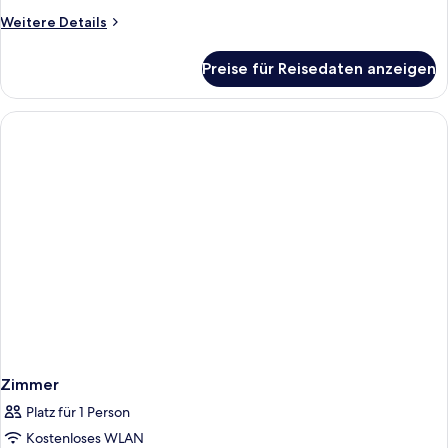
Weitere
Weitere Details
Details
für
Preise für Reisedaten anzeigen
Zimmer
Zimmer
Platz für 1 Person
Kostenloses WLAN