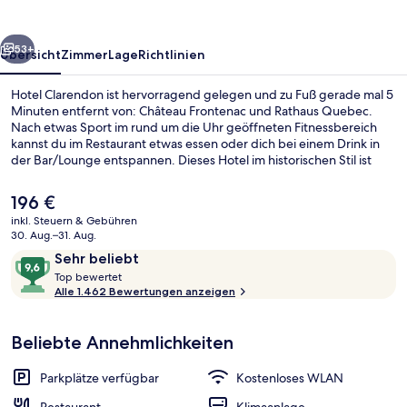
rück
Weiter
53+
Übersicht
Zimmer
Lage
Richtlinien
Hotel Clarendon ist hervorragend gelegen und zu Fuß gerade mal 5
Minuten entfernt von: Château Frontenac und Rathaus Quebec.
Nach etwas Sport im rund um die Uhr geöffneten Fitnessbereich
kannst du im Restaurant etwas essen oder dich bei einem Drink in
der Bar/Lounge entspannen. Dieses Hotel im historischen Stil ist
außerdem höchstens 10 Gehminuten entfernt von: Old Quebec
Funicular (Seilbahn) und Viertel Petit Champlain. Anderen
Der
196 €
Reisenden gefallen die bequemen Betten und das hilfsbereite
aktuelle
inkl. Steuern & Gebühren
Personal sehr gut.
Preis
30. Aug.–31. Aug.
Fassade der Unterkunft – Abend/Nac
beträgt
Bewertungen
9,6
Sehr beliebt
196 €.
T
von
Top bewertet
o
Alle 1.462 Bewertungen anzeigen
10,
p
Sehr
beliebt
Beliebte Annehmlichkeiten
b
e
w
Parkplätze verfügbar
Kostenloses WLAN
e
r