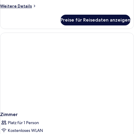
Weitere
Weitere Details
Details
für
Preise für Reisedaten anzeigen
Zimmer
Zimmer
Platz für 1 Person
Kostenloses WLAN