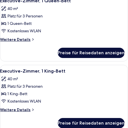
Executive-Zimmer, 1 Queen-Bett
Fotos
40 m²
für
Platz für 3 Personen
Executive-
Zimmer,
1 Queen-Bett
1
Kostenloses WLAN
Queen-
Weitere
Weitere Details
Bett
Details
anzeigen
für
Preise für Reisedaten anzeigen
Executive-
Zimmer,
1
Alle
Ein Hotelzimmer mit einem großen Bet
5
Queen-
Executive-Zimmer, 1 King-Bett
Fotos
Bett
40 m²
für
Platz für 3 Personen
Executive-
Zimmer,
1 King-Bett
1 King-
Kostenloses WLAN
Bett
Weitere
Weitere Details
anzeigen
Details
für
Preise für Reisedaten anzeigen
Executive-