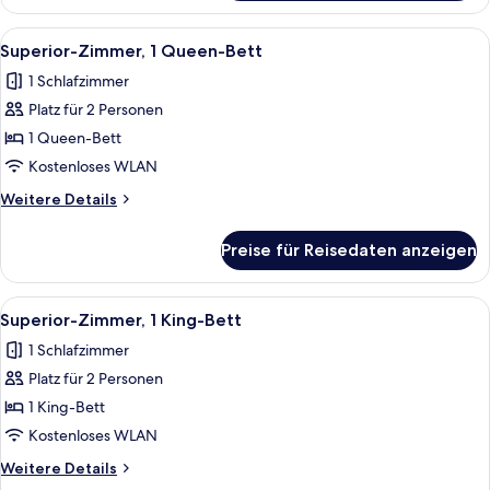
Zimmer,
1 King-
Alle
Ein Hotelzimmer mit einem gepolstert
1
Bett
Superior-Zimmer, 1 Queen-Bett
Fotos
1 Schlafzimmer
für
Platz für 2 Personen
Superior-
Zimmer,
1 Queen-Bett
1
Kostenloses WLAN
Queen-
Weitere
Weitere Details
Bett
Details
anzeigen
für
Preise für Reisedaten anzeigen
Superior-
Zimmer,
1
Alle
Ein ordentlich bezogenes Bett mit ein
1
Queen-
Superior-Zimmer, 1 King-Bett
Fotos
Bett
1 Schlafzimmer
für
Platz für 2 Personen
Superior-
Zimmer,
1 King-Bett
1 King-
Kostenloses WLAN
Bett
Weitere
Weitere Details
anzeigen
Details