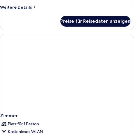
Bett
Weitere
Weitere Details
anzeigen
Details
für
Preise für Reisedaten anzeigen
Standardzimmer,
1
Queen-
Bett
Zimmer
Platz für 1 Person
Kostenloses WLAN