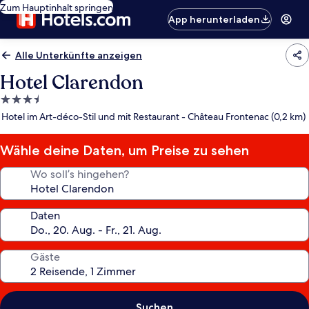
Zum Hauptinhalt springen
App herunterladen
Alle Unterkünfte anzeigen
Hotel Clarendon
3.5-
Sterne-
Hotel im Art-déco-Stil und mit Restaurant - Château Frontenac (0,2 km)
Unterkunft
Wähle deine Daten, um Preise zu sehen
Wo soll’s hingehen?
Daten
Gäste
Suchen