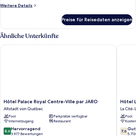
Weitere
Weitere Details
Details
für
Preise für Reisedaten anzeigen
Zimmer
Ähnliche Unterkünfte
Hôtel Palace Royal Centre-Ville par JARO
Hôtel L
Hôtel
Hôtel
Hôtel Palace Royal Centre-Ville par JARO
Hôtel 
Palace
Le
Altstadt von Québec
La Cité-
Royal
Concor
Pool
Parkplätze verfügbar
Pool
Centre-
Québec
Internetzugang
Restaurant
Koste
Ville
La
par
Cité-
8.6
7.6
Hervorragend
Gut
8,6
7,6
JARO
Limoilou
von
von
3.977 Bewertungen
5.71