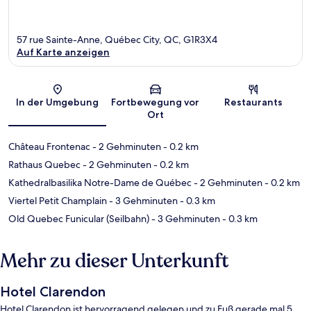
57 rue Sainte-Anne, Québec City, QC, G1R3X4
Auf Karte anzeigen
Karte
In der Umgebung
Fortbewegung vor
Restaurants
Ort
Château Frontenac
- 2 Gehminuten
- 0.2 km
Rathaus Quebec
- 2 Gehminuten
- 0.2 km
Kathedralbasilika Notre-Dame de Québec
- 2 Gehminuten
- 0.2 km
Viertel Petit Champlain
- 3 Gehminuten
- 0.3 km
Old Quebec Funicular (Seilbahn)
- 3 Gehminuten
- 0.3 km
Mehr zu dieser Unterkunft
Hotel Clarendon
Hotel Clarendon ist hervorragend gelegen und zu Fuß gerade mal 5