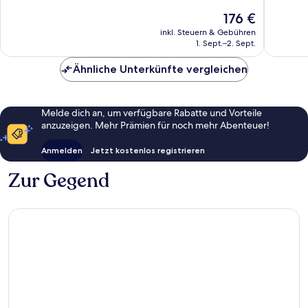
Altstadt
10,
10,
Der
176 €
von
Hervorragend,
Gut,
Preis
Québec
3.977
5.713
inkl. Steuern & Gebühren
beträgt
1. Sept.–2. Sept.
Bewertungen
Bewert
176 €
Ähnliche Unterkünfte vergleichen
Melde dich an, um verfügbare Rabatte und Vorteile
anzuzeigen. Mehr Prämien für noch mehr Abenteuer!
Anmelden
Jetzt kostenlos registrieren
Zur Gegend