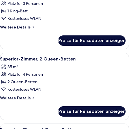
Zimmer,
Platz für 3 Personen
1 King-
1 King-Bett
Bett
Kostenloses WLAN
anzeigen
Weitere
Weitere Details
Details
für
Preise für Reisedaten anzeigen
Business-
Zimmer,
1 King-
Alle
Ein Hotelzimmer mit zwei Betten, eine
7
Bett
Superior-Zimmer, 2 Queen-Betten
Fotos
35 m²
für
Platz für 4 Personen
Superior-
Zimmer,
2 Queen-Betten
2 Queen-
Kostenloses WLAN
Betten
Weitere
Weitere Details
anzeigen
Details
für
Preise für Reisedaten anzeigen
Superior-
Zimmer,
2 Queen-
Alle
Ein Hotelzimmer mit einem Bett, zwei 
6
Betten