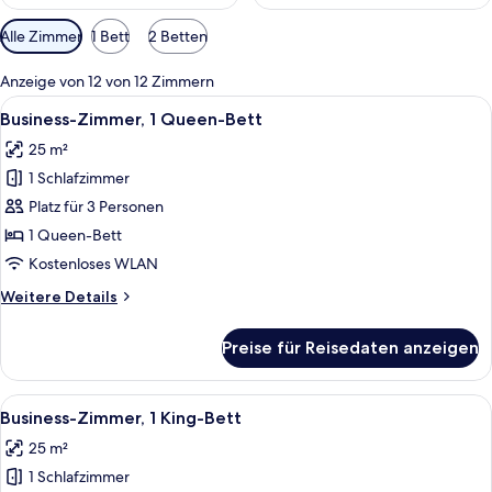
Verfügbare
Alle Zimmer
1 Bett
2 Betten
Filter
für
Anzeige von 12 von 12 Zimmern
Zimmer
Alle
Ein Hotelzimmer mit einem großen Bett
6
Business-Zimmer, 1 Queen-Bett
Fotos
25 m²
für
1 Schlafzimmer
Business-
Zimmer,
Platz für 3 Personen
1
1 Queen-Bett
Queen-
Kostenloses WLAN
Bett
Weitere
Weitere Details
anzeigen
Details
für
Preise für Reisedaten anzeigen
Business-
Zimmer,
1
Alle
Ein Hotelzimmer mit einem großen Bett
8
Queen-
Business-Zimmer, 1 King-Bett
Fotos
Bett
25 m²
für
1 Schlafzimmer
Business-