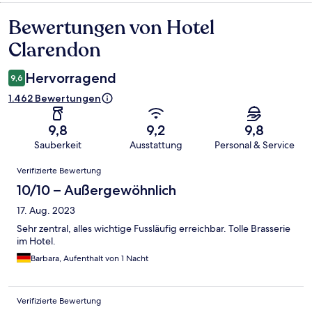
Bewertungen von Hotel
Bewertungen
Clarendon
Hervorragend
9,6
1.462 Bewertungen
9,8
9,2
9,8
Sauberkeit
Ausstattung
Personal & Service
Bewertungen
Verifizierte Bewertung
10/10 – Außergewöhnlich
17. Aug. 2023
Sehr zentral, alles wichtige Fussläufig erreichbar. Tolle Brasserie
im Hotel.
Barbara, Aufenthalt von 1 Nacht
Verifizierte Bewertung