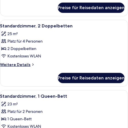
für
Preise für Reisedaten anzeigen
Superior-
Zimmer,
1 King-
Alle
Ein Hotelzimmer mit zwei Betten, eine
7
Bett
Standardzimmer, 2 Doppelbetten
Fotos
25 m²
für
Platz für 4 Personen
Standardzimmer,
2 Doppelbetten
2 Doppelbetten
anzeigen
Kostenloses WLAN
Weitere
Weitere Details
Details
für
Preise für Reisedaten anzeigen
Standardzimmer,
2 Doppelbetten
Alle
Ein Hotelzimmer mit einer gepolsterte
3
Standardzimmer, 1 Queen-Bett
Fotos
23 m²
für
Platz für 2 Personen
Standardzimmer,
1
1 Queen-Bett
Queen-
Kostenloses WLAN