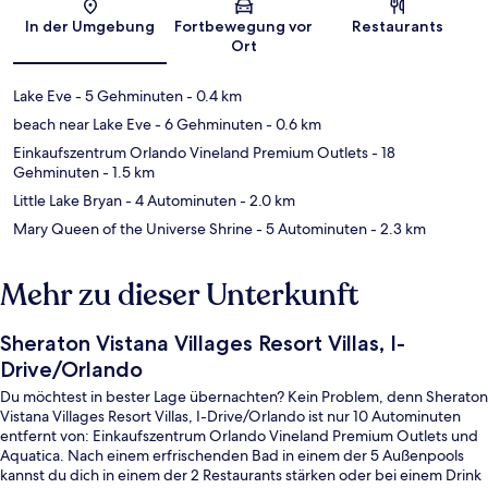
Karte
In der Umgebung
Fortbewegung vor
Restaurants
Ort
Lake Eve
- 5 Gehminuten
- 0.4 km
beach near Lake Eve
- 6 Gehminuten
- 0.6 km
Einkaufszentrum Orlando Vineland Premium Outlets
- 18
Gehminuten
- 1.5 km
Little Lake Bryan
- 4 Autominuten
- 2.0 km
Mary Queen of the Universe Shrine
- 5 Autominuten
- 2.3 km
Mehr zu dieser Unterkunft
Sheraton Vistana Villages Resort Villas, I-
Drive/Orlando
Du möchtest in bester Lage übernachten? Kein Problem, denn Sheraton
Vistana Villages Resort Villas, I-Drive/Orlando ist nur 10 Autominuten
entfernt von: Einkaufszentrum Orlando Vineland Premium Outlets und
Aquatica. Nach einem erfrischenden Bad in einem der 5 Außenpools
kannst du dich in einem der 2 Restaurants stärken oder bei einem Drink