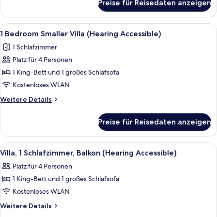
Preise für Reisedaten anzeigen
Villa,
2 Schlafzimmer,
Balkon
Alle
Eine moderne Küche mit integrierten 
5
1 Bedroom Smaller Villa (Hearing Accessible)
Fotos
1 Schlafzimmer
für
Platz für 4 Personen
1
Bedroom
1 King-Bett und 1 großes Schlafsofa
Smaller
Kostenloses WLAN
Villa
Weitere
Weitere Details
(Hearing
Details
Accessible)
für
Preise für Reisedaten anzeigen
1
anzeigen
Bedroom
Smaller
Alle
Ein Hotelzimmer mit Essbereich, einer 
9
Villa
Villa, 1 Schlafzimmer, Balkon (Hearing Accessible)
Fotos
(Hearing
Platz für 4 Personen
Accessible)
für
1 King-Bett und 1 großes Schlafsofa
Villa,
1
Kostenloses WLAN
Schlafzimmer,
Weitere
Weitere Details
Balkon
Details