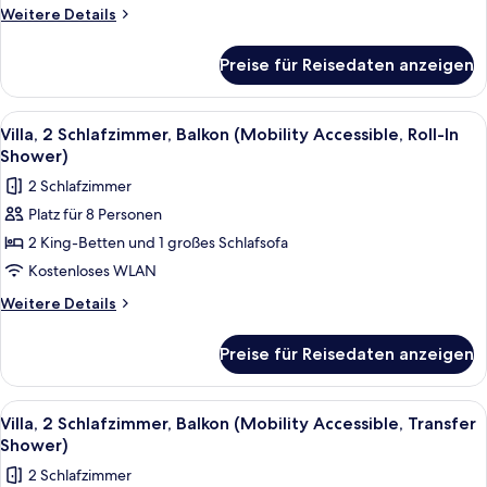
Balkon
Weitere
Weitere Details
(Hearing
Details
für
Accessible)
Preise für Reisedaten anzeigen
Villa,
anzeigen
2 Schlafzimmer,
Balkon
Alle
Eine moderne Küche mit integrierten 
12
(Hearing
Villa, 2 Schlafzimmer, Balkon (Mobility Accessible, Roll-In
Fotos
Accessible)
Shower)
für
2 Schlafzimmer
Villa,
Platz für 8 Personen
2 Schlafzimmer,
2 King-Betten und 1 großes Schlafsofa
Balkon
(Mobility
Kostenloses WLAN
Accessible,
Weitere
Weitere Details
Roll-
Details
für
In
Preise für Reisedaten anzeigen
Villa,
Shower)
2 Schlafzimmer,
anzeigen
Balkon
Alle
Eine moderne Küche mit integrierten 
12
(Mobility
Villa, 2 Schlafzimmer, Balkon (Mobility Accessible, Transfer
Fotos
Accessible,
Shower)
Roll-
für
2 Schlafzimmer
In
Villa,