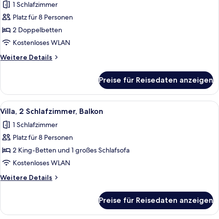
1 Schlafzimmer
für
Platz für 8 Personen
Villa,
2 Schlafzimmer,
2 Doppelbetten
Balkon
Kostenloses WLAN
anzeigen
Weitere
Weitere Details
Details
für
Preise für Reisedaten anzeigen
Villa,
2 Schlafzimmer,
Balkon
Alle
Ein Hotelzimmer mit Esstisch, roten S
13
Villa, 2 Schlafzimmer, Balkon
Fotos
1 Schlafzimmer
für
Platz für 8 Personen
Villa,
2 Schlafzimmer,
2 King-Betten und 1 großes Schlafsofa
Balkon
Kostenloses WLAN
anzeigen
Weitere
Weitere Details
Details
für
Preise für Reisedaten anzeigen
Villa,
2 Schlafzimmer,