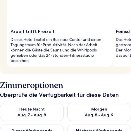
Arbeit trifft Freizeit
Feinsc
Dieses Hotel bietet ein Business Center und einen
Das Hote
Tagungsraum für Produktivität. Nach der Arbeit
gastron
können die Gäste die Sauna und die Whirlpools
Der Mor
genießen oder das 24-Stunden-Fitnessstudio
das auf 
besuchen.
Zimmeroptionen
Überprüfe die Verfügbarkeit für diese Daten
Überprüfe die Verfügbarkeit für heute Nacht, Aug. 7 - Aug. 8.
Überprüfe die Verfügbarkeit f
Heute Nacht
Morgen
Aug. 7 - Aug. 8
Aug. 8 - Aug. 9
Überprüfe die Verfügbarkeit für dieses Wochenende, Aug. 7 - 
Überprüfe die Verfügbarkeit f
Dieses Wochenende
Nächstes Wochenende