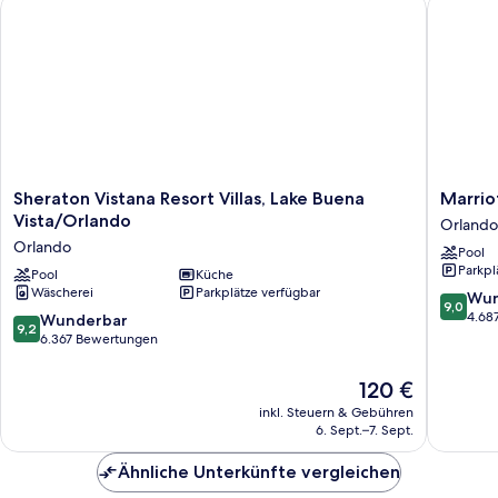
Sheraton Vistana Resort Villas, Lake Buena Vista/Orlando
Marriott
Sheraton
Marriott
Sheraton Vistana Resort Villas, Lake Buena
Marrio
Vistana
Grande
Vista/Orlando
Orlando
Resort
Vista
Orlando
Pool
Villas,
Orlando
Parkpl
Lake
Pool
Küche
Wäscherei
Parkplätze verfügbar
Buena
9.0
Wun
9,0
Vista/Orlando
von
4.68
9.2
Wunderbar
9,2
Orlando
10,
von
6.367 Bewertungen
Wunder
10,
4.687
Wunderbar,
Der
120 €
Bewert
6.367
Preis
inkl. Steuern & Gebühren
Bewertungen
beträgt
6. Sept.–7. Sept.
120 €
Ähnliche Unterkünfte vergleichen