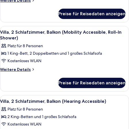
Weitere Details
(Hearing
Details
für
Accessible)
Preise für Reisedaten anzeigen
Villa,
anzeigen
2 Schlafzimmer,
Balkon
Alle
Eine Küche mit Holzausstattung, einer
11
(Hearing
Villa, 2 Schlafzimmer, Balkon (Mobility Accessible, Roll-In
Fotos
Accessible)
Shower)
für
Platz für 8 Personen
Villa,
1 King-Bett, 2 Doppelbetten und 1 großes Schlafsofa
2 Schlafzimmer,
Kostenloses WLAN
Balkon
(Mobility
Weitere
Weitere Details
Details
Accessible,
für
Roll-
Preise für Reisedaten anzeigen
Villa,
In
2 Schlafzimmer,
Shower)
Balkon
Alle
Eine moderne Küche mit integrierten 
12
(Mobility
anzeigen
Villa, 2 Schlafzimmer, Balkon (Hearing Accessible)
Fotos
Accessible,
Platz für 8 Personen
Roll-
für
In
2 King-Betten und 1 großes Schlafsofa
Villa,
Shower)
2 Schlafzimmer,
Kostenloses WLAN