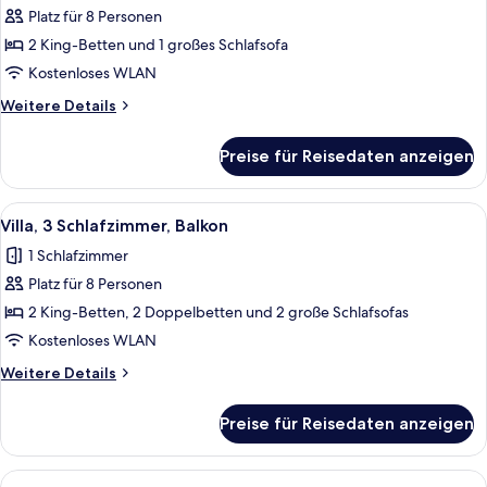
Shower)
Platz für 8 Personen
2 Schlafzimmer,
2 King-Betten und 1 großes Schlafsofa
Balkon
(Mobility
Kostenloses WLAN
Accessible,
Weitere
Weitere Details
Transfer
Details
für
Shower)
Preise für Reisedaten anzeigen
Villa,
anzeigen
2 Schlafzimmer,
Balkon
Alle
Ein Hotelzimmer mit einer Couch, ein
5
(Mobility
Villa, 3 Schlafzimmer, Balkon
Fotos
Accessible,
1 Schlafzimmer
Transfer
für
Shower)
Platz für 8 Personen
Villa,
3 Schlafzimmer,
2 King-Betten, 2 Doppelbetten und 2 große Schlafsofas
Balkon
Kostenloses WLAN
anzeigen
Weitere
Weitere Details
Details
für
Preise für Reisedaten anzeigen
Villa,
3 Schlafzimmer,
Balkon
Alle
Eine moderne Küche mit integrierten 