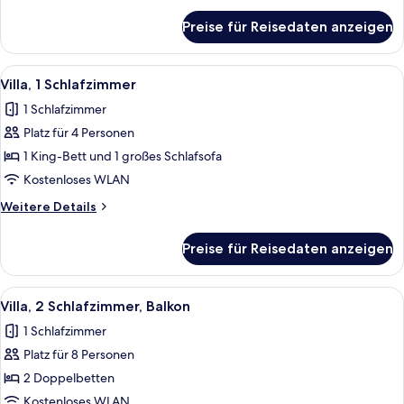
für
Preise für Reisedaten anzeigen
Villa,
2 Schlafzimmer,
Balkon
Alle
Ein modernes Wohnzimmer mit einer Co
3
Villa, 1 Schlafzimmer
Fotos
1 Schlafzimmer
für
Platz für 4 Personen
Villa,
1
1 King-Bett und 1 großes Schlafsofa
Schlafzimmer
Kostenloses WLAN
anzeigen
Weitere
Weitere Details
Details
für
Preise für Reisedaten anzeigen
Villa,
1
Schlafzimmer
Alle
Ein Hotelzimmer mit Esstisch, roten S
5
Villa, 2 Schlafzimmer, Balkon
Fotos
1 Schlafzimmer
für
Platz für 8 Personen
Villa,
2 Schlafzimmer,
2 Doppelbetten
Balkon
Kostenloses WLAN