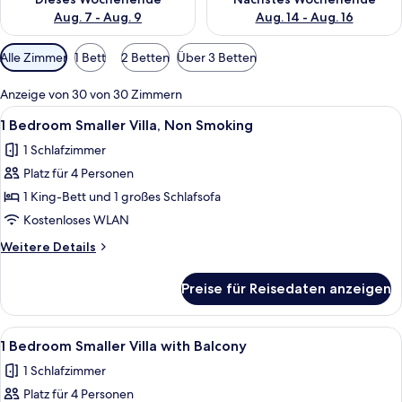
Aug. 7 - Aug. 9
Aug. 14 - Aug. 16
Verfügbare
Alle Zimmer
1 Bett
2 Betten
Über 3 Betten
Filter
für
Anzeige von 30 von 30 Zimmern
Zimmer
Alle
Eine moderne Küche mit integrierten 
7
1 Bedroom Smaller Villa, Non Smoking
Fotos
1 Schlafzimmer
für
Platz für 4 Personen
1
Bedroom
1 King-Bett und 1 großes Schlafsofa
Smaller
Kostenloses WLAN
Villa,
Weitere
Weitere Details
Non
Details
Smoking
für
Preise für Reisedaten anzeigen
1
anzeigen
Bedroom
Smaller
Alle
Ein Wohnzimmer mit einer Couch, eine
3
Villa,
1 Bedroom Smaller Villa with Balcony
Fotos
Non
1 Schlafzimmer
Smoking
für
Platz für 4 Personen
1