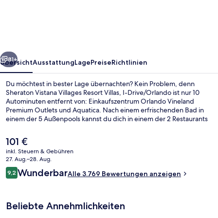
Villages
Resort
Villas,
I-
rück
Weiter
Drive/Orlando
81+
Übersicht
Ausstattung
Lage
Preise
Richtlinien
Du möchtest in bester Lage übernachten? Kein Problem, denn
Sheraton Vistana Villages Resort Villas, I-Drive/Orlando ist nur 10
Autominuten entfernt von: Einkaufszentrum Orlando Vineland
Premium Outlets und Aquatica. Nach einem erfrischenden Bad in
einem der 5 Außenpools kannst du dich in einem der 2 Restaurants
stärken oder bei einem Drink in einer der 2 Poolbars entspannen.
Weitere Highlights sind 3 Bars/Lounges und ein Fitnessbereich
Der
101 €
(rund um die Uhr geöffnet). Außerdem bieten die Apartments
aktuelle
inkl. Steuern & Gebühren
komfortable Annehmlichkeiten wie Pillowtop-Matratzen und
Preis
27. Aug.–28. Aug.
Bettwäsche aus ägyptischer Baumwolle. Der Pool und das
5 Außenpools, Cabañas (kostenlos), 
beträgt
Bewertungen
hilfsbereite Personal erhalten tolle Bewertungen von anderen
Wunderbar
9,2
Alle 3.769 Bewertungen anzeigen
101 €.
9,2 von 10.
Reisenden.
Beliebte Annehmlichkeiten