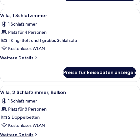
1
Schlafzimmer,
Alle
Eine moderne Küche mit integrierten 
3
Balkon
Villa, 1 Schlafzimmer
Fotos
1 Schlafzimmer
für
Platz für 4 Personen
Villa,
1
1 King-Bett und 1 großes Schlafsofa
Schlafzimmer
Kostenloses WLAN
anzeigen
Weitere
Weitere Details
Details
für
Preise für Reisedaten anzeigen
Villa,
1
Schlafzimmer
Alle
Eine moderne Küche mit Edelstahlgerä
4
Villa, 2 Schlafzimmer, Balkon
Fotos
1 Schlafzimmer
für
Platz für 8 Personen
Villa,
2 Schlafzimmer,
2 Doppelbetten
Balkon
Kostenloses WLAN
anzeigen
Weitere
Weitere Details
Details