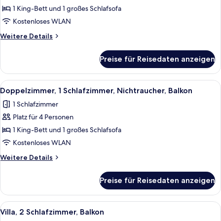
Bedroom
1 King-Bett und 1 großes Schlafsofa
Smaller
Kostenloses WLAN
Villa
Weitere
Weitere Details
with
Details
Balcony
für
Preise für Reisedaten anzeigen
1
anzeigen
Bedroom
Smaller
Alle
Ein Hotelzimmer mit Esstisch, roten S
9
Villa
Doppelzimmer, 1 Schlafzimmer, Nichtraucher, Balkon
Fotos
with
1 Schlafzimmer
Balcony
für
Platz für 4 Personen
Doppelzimmer,
1
1 King-Bett und 1 großes Schlafsofa
Schlafzimmer,
Kostenloses WLAN
Nichtraucher,
Weitere
Weitere Details
Balkon
Details
anzeigen
für
Preise für Reisedaten anzeigen
Doppelzimmer,
1
Schlafzimmer,
Alle
Ein Hotelzimmer mit Esstisch, roten S
11
Nichtraucher,
Villa, 2 Schlafzimmer, Balkon
Fotos
Balkon