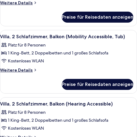
Balkon
Weitere
Weitere Details
Details
(Mobility
für
Accessible,
Preise für Reisedaten anzeigen
Villa,
Transfer
1
Shower)
Schlafzimmer,
Alle
Eine Küche mit Holzausstattung, einer
11
Balkon
anzeigen
Villa, 2 Schlafzimmer, Balkon (Mobility Accessible, Tub)
Fotos
(Mobility
Platz für 8 Personen
Accessible,
für
Transfer
1 King-Bett, 2 Doppelbetten und 1 großes Schlafsofa
Villa,
Shower)
2 Schlafzimmer,
Kostenloses WLAN
Balkon
Weitere
Weitere Details
(Mobility
Details
für
Accessible,
Preise für Reisedaten anzeigen
Villa,
Tub)
2 Schlafzimmer,
anzeigen
Balkon
Alle
Eine Küche mit Holzausstattung, einer
13
(Mobility
Villa, 2 Schlafzimmer, Balkon (Hearing Accessible)
Fotos
Accessible,
Platz für 8 Personen
Tub)
für
1 King-Bett, 2 Doppelbetten und 1 großes Schlafsofa
Villa,
2 Schlafzimmer,
Kostenloses WLAN
Balkon
Weitere