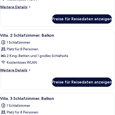
anzeigen
Weitere
Weitere Details
Details
für
Preise für Reisedaten anzeigen
Villa,
2 Schlafzimmer,
Balkon
Alle
Ein Hotelzimmer mit Esstisch, roten S
7
Villa, 2 Schlafzimmer, Balkon
Fotos
1 Schlafzimmer
für
Platz für 8 Personen
Villa,
2 Schlafzimmer,
2 King-Betten und 1 großes Schlafsofa
Balkon
Kostenloses WLAN
anzeigen
Weitere
Weitere Details
Details
für
Preise für Reisedaten anzeigen
Villa,
2 Schlafzimmer,
Balkon
Alle
Eine moderne Küche mit Edelstahlgerä
7
Villa, 3 Schlafzimmer, Balkon
Fotos
1 Schlafzimmer
für
Platz für 8 Personen
Villa,