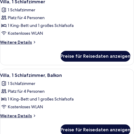
2
Villa, 1 Schlafzimmer
Fotos
1 Schlafzimmer
für
Platz für 4 Personen
Villa,
1
1 King-Bett und 1 großes Schlafsofa
Schlafzimmer
Kostenloses WLAN
anzeigen
Weitere
Weitere Details
Details
für
Preise für Reisedaten anzeigen
Villa,
1
Schlafzimmer
Alle
Ein Hotelzimmer mit Esstisch, roten S
5
Villa, 1 Schlafzimmer, Balkon
Fotos
1 Schlafzimmer
für
Platz für 4 Personen
Villa,
1
1 King-Bett und 1 großes Schlafsofa
Schlafzimmer,
Kostenloses WLAN
Balkon
Weitere
Weitere Details
anzeigen
Details
für
Preise für Reisedaten anzeigen
Villa,