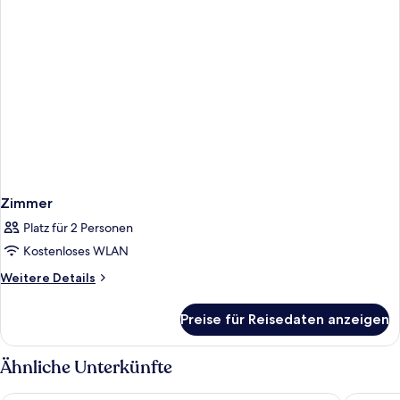
Zimmer
Platz für 2 Personen
Kostenloses WLAN
Weitere
Weitere Details
Details
für
Preise für Reisedaten anzeigen
Zimmer
Ähnliche Unterkünfte