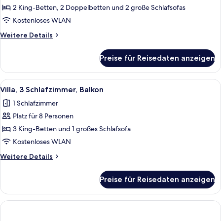
3 Schlafzimmer,
2 King-Betten, 2 Doppelbetten und 2 große Schlafsofas
Balkon
Kostenloses WLAN
anzeigen
Weitere
Weitere Details
Details
für
Preise für Reisedaten anzeigen
Villa,
3 Schlafzimmer,
Balkon
Alle
Ein Hotelzimmer mit Esstisch, roten S
6
Villa, 3 Schlafzimmer, Balkon
Fotos
1 Schlafzimmer
für
Platz für 8 Personen
Villa,
3 Schlafzimmer,
3 King-Betten und 1 großes Schlafsofa
Balkon
Kostenloses WLAN
anzeigen
Weitere
Weitere Details
Details
für
Preise für Reisedaten anzeigen
Villa,
3 Schlafzimmer,
Balkon