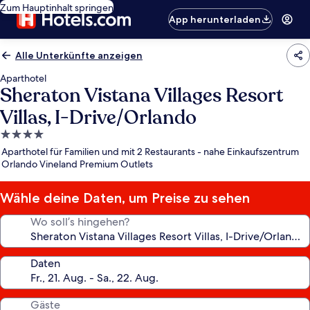
Zum Hauptinhalt springen
App herunterladen
Alle Unterkünfte anzeigen
Aparthotel
Sheraton Vistana Villages Resort
Villas, I-Drive/Orlando
4.0-
Sterne-
Aparthotel für Familien und mit 2 Restaurants - nahe Einkaufszentrum
Unterkunft
Orlando Vineland Premium Outlets
Wähle deine Daten, um Preise zu sehen
Wo soll’s hingehen?
Daten
Gäste