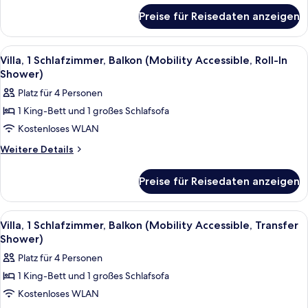
für
(Hearing
Preise für Reisedaten anzeigen
Villa,
Accessible)
1
anzeigen
Schlafzimmer,
Alle
Ein Wohnzimmer mit einer Couch, Sess
7
Balkon
Villa, 1 Schlafzimmer, Balkon (Mobility Accessible, Roll-In
Fotos
(Hearing
Shower)
Accessible)
für
Platz für 4 Personen
Villa,
1 King-Bett und 1 großes Schlafsofa
1
Kostenloses WLAN
Schlafzimmer,
Balkon
Weitere
Weitere Details
Details
(Mobility
für
Accessible,
Preise für Reisedaten anzeigen
Villa,
Roll-
1
In
Schlafzimmer,
Alle
Ein Hotelzimmer mit Essbereich, einer 
8
Balkon
Shower)
Villa, 1 Schlafzimmer, Balkon (Mobility Accessible, Transfer
Fotos
(Mobility
Shower)
anzeigen
Accessible,
für
Platz für 4 Personen
Roll-
Villa,
In
1 King-Bett und 1 großes Schlafsofa
1
Shower)
Kostenloses WLAN
Schlafzimmer,