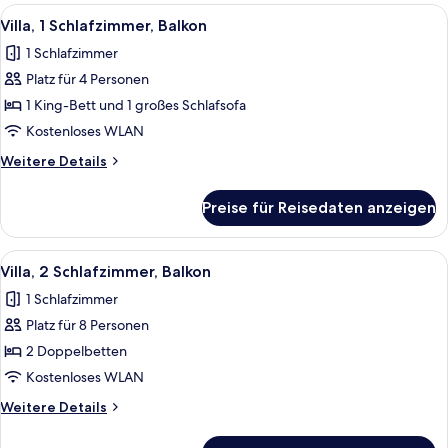
Balkon
Alle
Eine moderne Küche mit integrierten 
7
Villa, 1 Schlafzimmer, Balkon
Fotos
1 Schlafzimmer
für
Platz für 4 Personen
Villa,
1
1 King-Bett und 1 großes Schlafsofa
Schlafzimmer,
Kostenloses WLAN
Balkon
Weitere
Weitere Details
anzeigen
Details
für
Preise für Reisedaten anzeigen
Villa,
1
Schlafzimmer,
Alle
Ein Hotelzimmer mit einer Couch, ein
5
Balkon
Villa, 2 Schlafzimmer, Balkon
Fotos
1 Schlafzimmer
für
Platz für 8 Personen
Villa,
2 Schlafzimmer,
2 Doppelbetten
Balkon
Kostenloses WLAN
anzeigen
Weitere
Weitere Details
Details
für