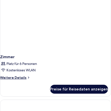
Zimmer
Platz für 6 Personen
Kostenloses WLAN
Weitere
Weitere Details
Details
für
Preise für Reisedaten anzeigen
Zimmer