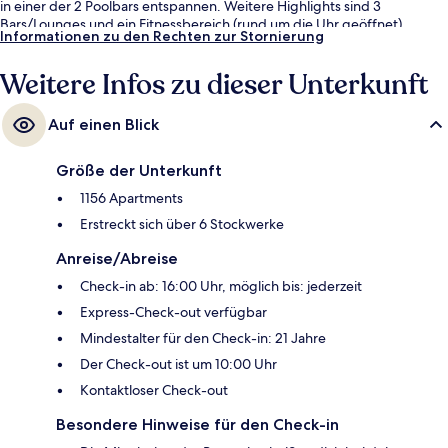
in einer der 2 Poolbars entspannen. Weitere Highlights sind 3
Bars/Lounges und ein Fitnessbereich (rund um die Uhr geöffnet).
Informationen zu den Rechten zur Stornierung
Außerdem bieten die Apartments komfortable Annehmlichkeiten wie
Pillowtop-Matratzen und Bettwäsche aus ägyptischer Baumwolle. Der
Weitere Infos zu dieser Unterkunft
Pool und das hilfsbereite Personal erhalten tolle Bewertungen von
anderen Reisenden.
Auf einen Blick
Größe der Unterkunft
1156 Apartments
Erstreckt sich über 6 Stockwerke
Anreise/Abreise
Check-in ab: 16:00 Uhr, möglich bis: jederzeit
Express-Check-out verfügbar
Mindestalter für den Check-in: 21 Jahre
Der Check-out ist um 10:00 Uhr
Kontaktloser Check-out
Besondere Hinweise für den Check-in