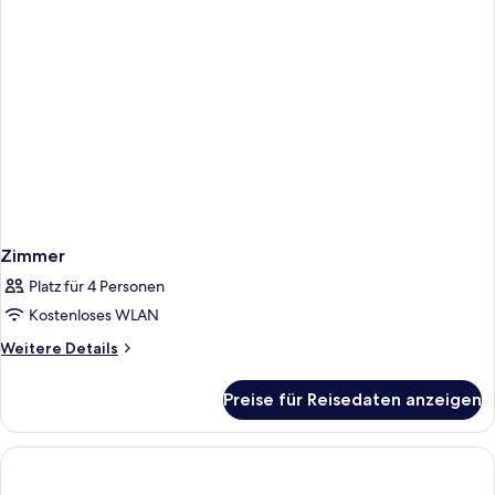
Zimmer
Platz für 4 Personen
Kostenloses WLAN
Weitere
Weitere Details
Details
für
Preise für Reisedaten anzeigen
Zimmer