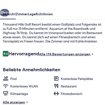
rück
Weiter
93+
Übersicht
Zimmer
Lage
Richtlinien
Thousand Hills Golf Resort besitzt einen Golfplatz und Folgendes ist
zu Fuß nur 15 Minuten entfernt: Aquarium at the Boardwalk und
Highway 76 Strip. Du kannst im Innenpool baden oder im Restaurant
etwas essen. Du kannst dich auf einen Fitnessbereich und einen
Tennisplatz im Freien freuen. Die Zimmer sind mit Kühlschränken
und Mikrowellen versehen.
Bewertungen
Hervorragend
8,6
Alle 174 Bewertungen anzeigen
8,6 von 10.
Unterkunftsgelände
Beliebte Annehmlichkeiten
Pool
Kostenlose Parkplätze
Kostenloses WLAN
Restaurant
Klimaanlage
Fitnessbereich
Alle anzeigen