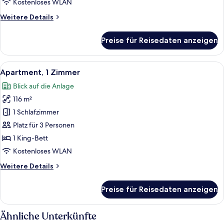
Kostenloses WLAN
die
Weitere
Weitere Details
Anlage
Details
anzeigen
für
Preise für Reisedaten anzeigen
Exclusive-
Stadtwohnung,
5 Schlafzimmer,
Alle
Ein ordentlich bezogenes Bett mit we
8
Whirlpool,
Apartment, 1 Zimmer
Fotos
Blick
Blick auf die Anlage
auf
für
die
116 m²
Apartment,
Anlage
1 Zimmer
1 Schlafzimmer
anzeigen
Platz für 3 Personen
1 King-Bett
Kostenloses WLAN
Weitere
Weitere Details
Details
für
Preise für Reisedaten anzeigen
Apartment,
1 Zimmer
Ähnliche Unterkünfte