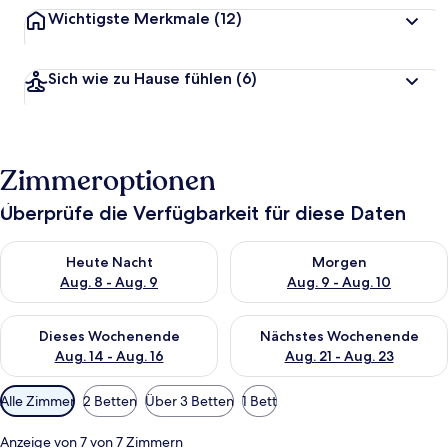
Wichtigste Merkmale
(12)
Sich wie zu Hause fühlen
(6)
Zimmeroptionen
Überprüfe die Verfügbarkeit für diese Daten
Überprüfe die Verfügbarkeit für heute Nacht, Aug. 8 - Aug. 9.
Überprüfe die Verfügbarkeit f
Heute Nacht
Morgen
Aug. 8 - Aug. 9
Aug. 9 - Aug. 10
Überprüfe die Verfügbarkeit für dieses Wochenende, Aug. 14 -
Überprüfe die Verfügbarkeit f
Dieses Wochenende
Nächstes Wochenende
Aug. 14 - Aug. 16
Aug. 21 - Aug. 23
Verfügbare
Alle Zimmer
2 Betten
Über 3 Betten
1 Bett
Filter
für
Anzeige von 7 von 7 Zimmern