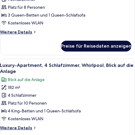
3 Schlafzimmer,
Whirlpool,
Platz für 8 Personen
Blick
3 Queen-Betten und 1 Queen-Schlafsofa
auf
Kostenloses WLAN
die
Weitere
Weitere Details
Anlage
Details
anzeigen
für
Preise für Reisedaten anzeigen
Exclusive-
Stadtwohnung,
3 Schlafzimmer,
Alle
Ein geräumiges Wohnzimmer mit großem
7
Whirlpool,
Luxury-Apartment, 4 Schlafzimmer, Whirlpool, Blick auf die
Fotos
Blick
Anlage
auf
für
Blick auf die Anlage
die
Luxury-
Anlage
182 m²
Apartment,
4 Schlafzimmer
4 Schlafzimmer,
Whirlpool,
Platz für 10 Personen
Blick
4 King-Betten und 1 Queen-Schlafsofa
auf
Kostenloses WLAN
die
Weitere
Weitere Details
Anlage
Details