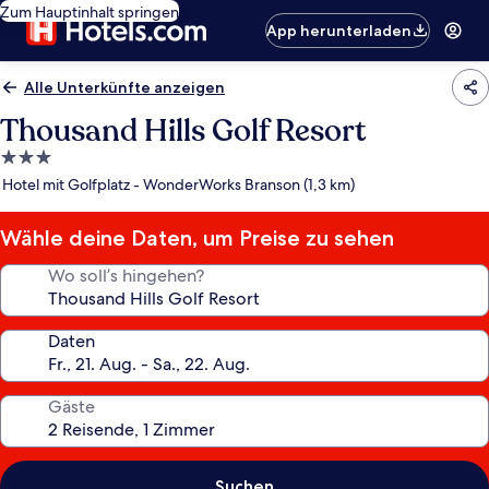
Zum Hauptinhalt springen
App herunterladen
Alle Unterkünfte anzeigen
Thousand Hills Golf Resort
3.0-
Sterne-
Hotel mit Golfplatz - WonderWorks Branson (1,3 km)
Unterkunft
Wähle deine Daten, um Preise zu sehen
Wo soll’s hingehen?
Daten
Gäste
Suchen