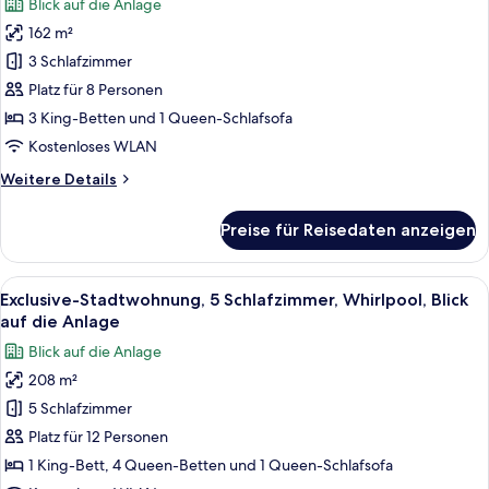
Blick auf die Anlage
auf
Familienapartment,
die
162 m²
3 Schlafzimmer,
Anlage
3 Schlafzimmer
Terrasse,
Blick
Platz für 8 Personen
auf
3 King-Betten und 1 Queen-Schlafsofa
die
Kostenloses WLAN
Anlage
Weitere
Weitere Details
anzeigen
Details
für
Preise für Reisedaten anzeigen
Familienapartment,
3 Schlafzimmer,
Terrasse,
Alle
Ein Wohnzimmer mit Kamin, Fernseher 
14
Blick
Exclusive-Stadtwohnung, 5 Schlafzimmer, Whirlpool, Blick
Fotos
auf
auf die Anlage
die
für
Blick auf die Anlage
Anlage
Exclusive-
208 m²
Stadtwohnung,
5 Schlafzimmer
5 Schlafzimmer,
Whirlpool,
Platz für 12 Personen
Blick
1 King-Bett, 4 Queen-Betten und 1 Queen-Schlafsofa
auf