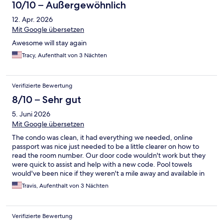
10/10 – Außergewöhnlich
12. Apr. 2026
Mit Google übersetzen
Awesome will stay again
Tracy, Aufenthalt von 3 Nächten
Verifizierte Bewertung
8/10 – Sehr gut
5. Juni 2026
Mit Google übersetzen
The condo was clean, it had everything we needed, online
passport was nice just needed to be a little clearer on how to
read the room number. Our door code wouldn't work but they
were quick to assist and help with a new code. Pool towels
would've been nice if they weren't a mile away and available in
the condo. What was frustrating was the family in the condo
Travis, Aufenthalt von 3 Nächten
above had several small children they let run and stomp until 3
am all 3 nights and the resort said all we could do was call the
non emergency 911. The resort couldn't do anything since they
Verifizierte Bewertung
made reservations with someone else. Umm it is your