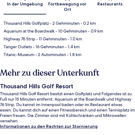
Karte
In der Umgebung
Fortbewegung vor
Restaurants
Ort
Thousand Hills Golfplatz
- 2 Gehminuten
- 0.2 km
Aquarium at the Boardwalk
- 10 Gehminuten
- 0.9 km
Highway 76 Strip
- 11 Gehminuten
- 1.0 km
Tanger Outlets
- 16 Gehminuten
- 1.4 km
Titanic-Museum
- 2 Autominuten
- 1.8 km
Mehr zu dieser Unterkunft
Thousand Hills Golf Resort
Thousand Hills Golf Resort besitzt einen Golfplatz und Folgendes ist zu
Fuß nur 15 Minuten entfernt: Aquarium at the Boardwalk und Highway
76 Strip. Du kannst im Innenpool baden oder im Restaurant etwas
essen. Du kannst dich auf einen Fitnessbereich und einen Tennisplatz im
Freien freuen. Die Zimmer sind mit Kühlschränken und Mikrowellen
versehen.
Informationen zu den Rechten zur Stornierung