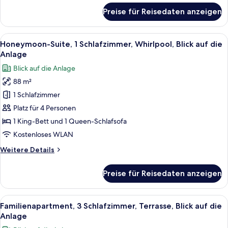
anzeigen
für
Preise für Reisedaten anzeigen
Luxury-
Apartment,
4 Schlafzimmer,
Alle
Ein Schlafzimmer mit einem großen Bet
9
Whirlpool,
Honeymoon-Suite, 1 Schlafzimmer, Whirlpool, Blick auf die
Fotos
Blick
Anlage
auf
für
Blick auf die Anlage
die
Honeymoon-
Anlage
88 m²
Suite,
1 Schlafzimmer
1
Schlafzimmer,
Platz für 4 Personen
Whirlpool,
1 King-Bett und 1 Queen-Schlafsofa
Blick
Kostenloses WLAN
auf
Weitere
Weitere Details
die
Details
Anlage
für
Preise für Reisedaten anzeigen
Honeymoon-
anzeigen
Suite,
1
Alle
Ein Wohnzimmer mit grauem Sofa, zwe
15
Schlafzimmer,
Familienapartment, 3 Schlafzimmer, Terrasse, Blick auf die
Fotos
Whirlpool,
Anlage
Blick
für