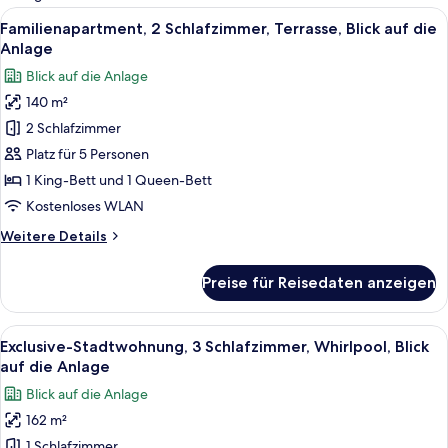
Zimmer
Alle
Ein Wohnzimmer mit einer Couch, gemu
11
Familienapartment, 2 Schlafzimmer, Terrasse, Blick auf die
Fotos
Anlage
für
Blick auf die Anlage
Familienapartment,
140 m²
2 Schlafzimmer,
2 Schlafzimmer
Terrasse,
Blick
Platz für 5 Personen
auf
1 King-Bett und 1 Queen-Bett
die
Kostenloses WLAN
Anlage
Weitere
Weitere Details
anzeigen
Details
für
Preise für Reisedaten anzeigen
Familienapartment,
2 Schlafzimmer,
Terrasse,
Alle
Ein eingeschossiges Haus mit Garage,
15
Blick
Exclusive-Stadtwohnung, 3 Schlafzimmer, Whirlpool, Blick
Fotos
auf
auf die Anlage
die
für
Blick auf die Anlage
Anlage
Exclusive-
162 m²
Stadtwohnung,
1 Schlafzimmer