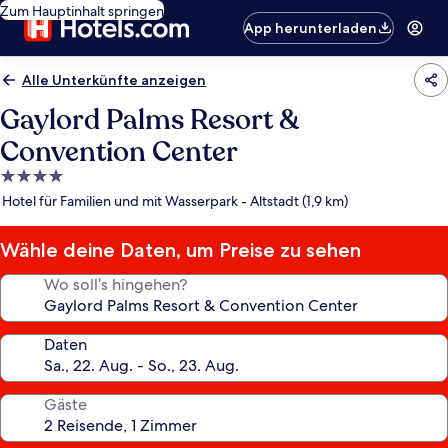
Zum Hauptinhalt springen
App herunterladen
Alle Unterkünfte anzeigen
Gaylord Palms Resort &
Convention Center
4.0-
Sterne-
Hotel für Familien und mit Wasserpark - Altstadt (1,9 km)
Unterkunft
Wähle deine Daten, um Preise zu sehen
Wo soll’s hingehen?
Daten
Gäste