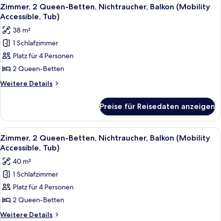
Alle
4
Turm
Zimmer, 2 Queen-Betten, Nichtraucher, Balkon (Mobility
Fotos
(View)
Accessible, Tub)
für
38 m²
Zimmer,
1 Schlafzimmer
2 Queen-
Platz für 4 Personen
Betten,
Nichtraucher,
2 Queen-Betten
Balkon
Weitere
Weitere Details
(Mobility
Details
für
Accessible,
Preise für Reisedaten anzeigen
Zimmer,
Tub)
2 Queen-
anzeigen
Betten,
Alle
Ein Hotelzimmer mit zwei Betten, ein
3
Nichtraucher,
Zimmer, 2 Queen-Betten, Nichtraucher, Balkon (Mobility
Fotos
Balkon
Accessible, Tub)
(Mobility
für
40 m²
Accessible,
Zimmer,
Tub)
1 Schlafzimmer
2 Queen-
Platz für 4 Personen
Betten,
Nichtraucher,
2 Queen-Betten
Balkon
Weitere
Weitere Details