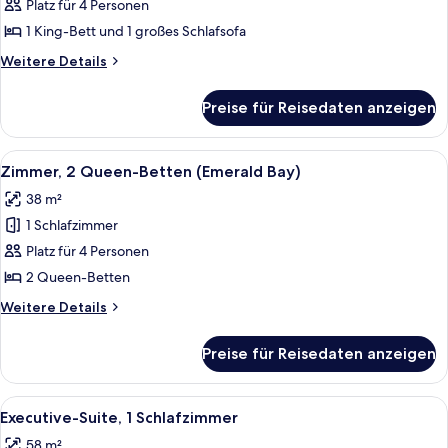
Suite,
Platz für 4 Personen
1
1 King-Bett und 1 großes Schlafsofa
Schlafzimmer
Weitere
Weitere Details
anzeigen
Details
für
Preise für Reisedaten anzeigen
Deluxe-
Suite,
1
Alle
Ein Hotelzimmer mit zwei Betten, ein
5
Schlafzimmer
Zimmer, 2 Queen-Betten (Emerald Bay)
Fotos
38 m²
für
1 Schlafzimmer
Zimmer,
2 Queen-
Platz für 4 Personen
Betten
2 Queen-Betten
(Emerald
Weitere
Weitere Details
Bay)
Details
anzeigen
für
Preise für Reisedaten anzeigen
Zimmer,
2 Queen-
Betten
Alle
Ein modernes Wohnzimmer mit Sofa, S
5
(Emerald
Executive-Suite, 1 Schlafzimmer
Fotos
Bay)
58 m²