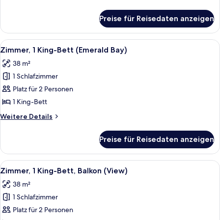
(View)
Details
anzeigen
für
Preise für Reisedaten anzeigen
Zimmer,
1 King-
Bett,
Alle
Ein Hotelzimmer mit einem großen Bett
5
Balkon
Zimmer, 1 King-Bett (Emerald Bay)
Fotos
(View)
38 m²
für
1 Schlafzimmer
Zimmer,
1 King-
Platz für 2 Personen
Bett
1 King-Bett
(Emerald
Weitere
Weitere Details
Bay)
Details
anzeigen
für
Preise für Reisedaten anzeigen
Zimmer,
1 King-
Bett
Alle
Ein Hotelzimmer mit einem großen Bet
4
(Emerald
Zimmer, 1 King-Bett, Balkon (View)
Fotos
Bay)
38 m²
für
1 Schlafzimmer
Zimmer,
1 King-
Platz für 2 Personen