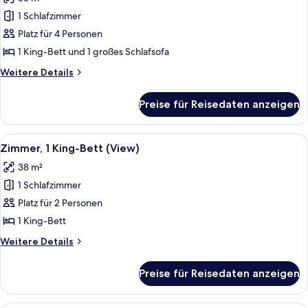
für
1 Schlafzimmer
Executive-
Suite,
Platz für 4 Personen
1
1 King-Bett und 1 großes Schlafsofa
Schlafzimmer
Weitere
Weitere Details
anzeigen
Details
für
Preise für Reisedaten anzeigen
Executive-
Suite,
1
Alle
Ein Hotelzimmer mit einem großen Bett
6
Schlafzimmer
Zimmer, 1 King-Bett (View)
Fotos
38 m²
für
1 Schlafzimmer
Zimmer,
1 King-
Platz für 2 Personen
Bett
1 King-Bett
(View)
Weitere
Weitere Details
anzeigen
Details
für
Preise für Reisedaten anzeigen
Zimmer,
1 King-
Bett
Ein Balkon mit Korbstühlen, einer Gl