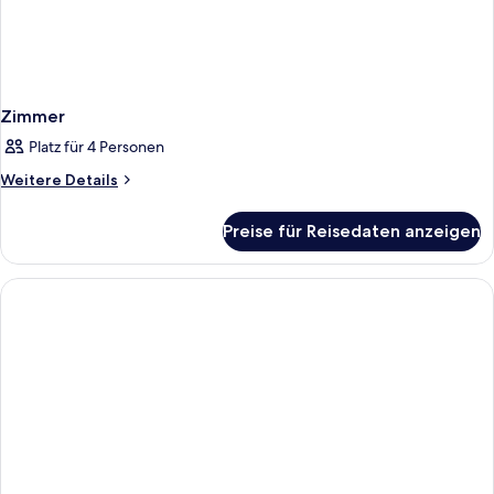
Zimmer
Platz für 4 Personen
Weitere
Weitere Details
Details
für
Preise für Reisedaten anzeigen
Zimmer