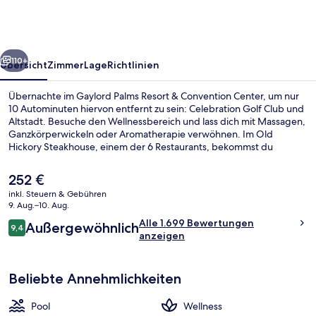
&
Convention
Center
rück
Weiter
110+
Übersicht
Zimmer
Lage
Richtlinien
Übernachte im Gaylord Palms Resort & Convention Center, um nur
10 Autominuten hiervon entfernt zu sein: Celebration Golf Club und
Altstadt. Besuche den Wellnessbereich und lass dich mit Massagen,
Ganzkörperwickeln oder Aromatherapie verwöhnen. Im Old
Hickory Steakhouse, einem der 6 Restaurants, bekommst du
Abendessen. Zu den weiteren Highlights gehören 3 Außenpools,
ein Wasserpark und eine Poolbar. Der Pool und das hilfsbereite
Der
252 €
Personal erhalten tolle Bewertungen von anderen Reisenden.
aktuelle
inkl. Steuern & Gebühren
Preis
9. Aug.–10. Aug.
3 Außenpools, Cabañas (gegen Gebüh
beträgt
Bewertungen
Alle 1.699 Bewertungen
Außergewöhnlich
252 €.
9,4
9,4 von 10.
anzeigen
Beliebte Annehmlichkeiten
Pool
Wellness