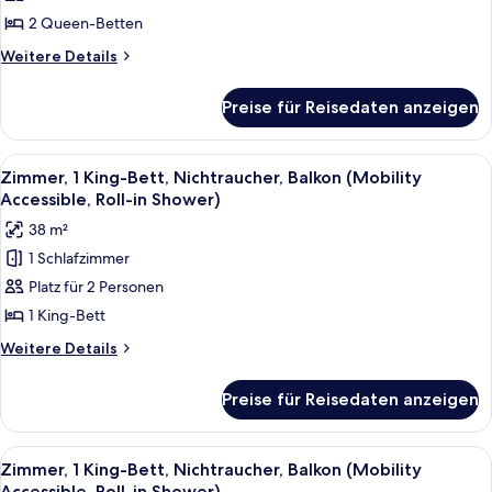
Parkblick,
2 Queen-Betten
Turm
Weitere
Weitere Details
(Hearing
Details
für
Accessible)
Preise für Reisedaten anzeigen
Zimmer,
anzeigen
2 Queen-
Betten,
Alle
Ein Hotelzimmer mit einem großen Bet
3
Parkblick,
Zimmer, 1 King-Bett, Nichtraucher, Balkon (Mobility
Fotos
Turm
Accessible, Roll-in Shower)
(Hearing
für
38 m²
Accessible)
Zimmer,
1 Schlafzimmer
1 King-
Platz für 2 Personen
Bett,
Nichtraucher,
1 King-Bett
Balkon
Weitere
Weitere Details
(Mobility
Details
für
Accessible,
Preise für Reisedaten anzeigen
Zimmer,
Roll-
1 King-
in
Bett,
Alle
Ein Hotelzimmer mit einem großen Bet
3
Shower)
Nichtraucher,
Zimmer, 1 King-Bett, Nichtraucher, Balkon (Mobility
Fotos
Balkon
Accessible, Roll-in Shower)