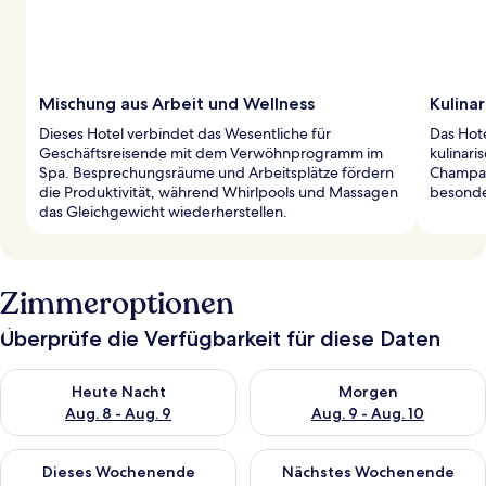
Mischung aus Arbeit und Wellness
Kulina
Dieses Hotel verbindet das Wesentliche für
Das Hote
Geschäftsreisende mit dem Verwöhnprogramm im
kulinari
Spa. Besprechungsräume und Arbeitsplätze fördern
Champag
die Produktivität, während Whirlpools und Massagen
besonder
das Gleichgewicht wiederherstellen.
Zimmeroptionen
Überprüfe die Verfügbarkeit für diese Daten
Überprüfe die Verfügbarkeit für heute Nacht, Aug. 8 - Aug. 9.
Überprüfe die Verfügbarkeit f
Heute Nacht
Morgen
Aug. 8 - Aug. 9
Aug. 9 - Aug. 10
Überprüfe die Verfügbarkeit für dieses Wochenende, Aug. 14 -
Überprüfe die Verfügbarkeit f
Dieses Wochenende
Nächstes Wochenende