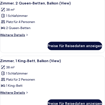
Alle
4
(View)
Zimmer, 2 Queen-Betten, Balkon (View)
Fotos
38 m²
für
1 Schlafzimmer
Zimmer,
2 Queen-
Platz für 4 Personen
Betten,
2 Queen-Betten
Balkon
Weitere
Weitere Details
(View)
Details
anzeigen
für
Preise für Reisedaten anzeigen
Zimmer,
2 Queen-
Betten,
Alle
Ein Hotelzimmer mit einem großen Bet
4
Balkon
Zimmer, 1 King-Bett, Balkon (View)
Fotos
(View)
38 m²
für
1 Schlafzimmer
Zimmer,
1 King-
Platz für 2 Personen
Bett,
1 King-Bett
Balkon
Weitere
Weitere Details
(View)
Details
anzeigen
für
Preise für Reisedaten anzeigen
Zimmer,