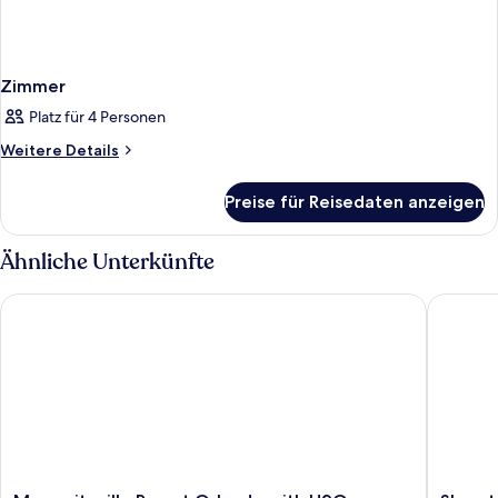
Zimmer
Platz für 4 Personen
Weitere
Weitere Details
Details
für
Preise für Reisedaten anzeigen
Zimmer
Ähnliche Unterkünfte
Margaritaville Resort Orlando with H2O Waterpark
Sheraton