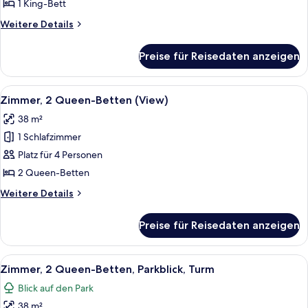
Bett,
1 King-Bett
Balkon
Weitere
Weitere Details
(View)
Details
anzeigen
für
Preise für Reisedaten anzeigen
Zimmer,
1 King-
Bett,
Alle
Ein Hotelzimmer mit zwei Betten, ein
5
Balkon
Zimmer, 2 Queen-Betten (View)
Fotos
(View)
38 m²
für
1 Schlafzimmer
Zimmer,
2 Queen-
Platz für 4 Personen
Betten
2 Queen-Betten
(View)
Weitere
Weitere Details
anzeigen
Details
für
Preise für Reisedaten anzeigen
Zimmer,
2 Queen-
Betten
Alle
Ein Hotelzimmer mit zwei Betten, eine
7
(View)
Zimmer, 2 Queen-Betten, Parkblick, Turm
Fotos
Blick auf den Park
für
38 m²