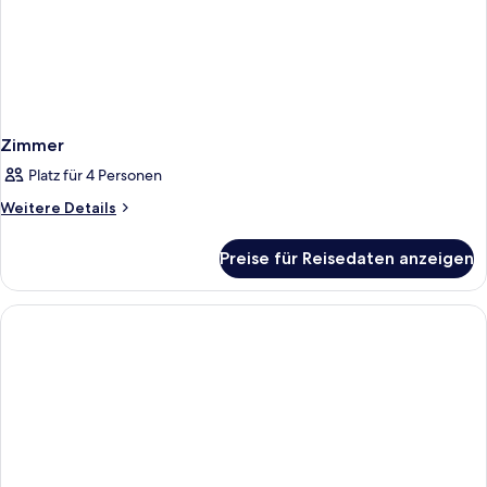
Zimmer
Platz für 4 Personen
Weitere
Weitere Details
Details
für
Preise für Reisedaten anzeigen
Zimmer