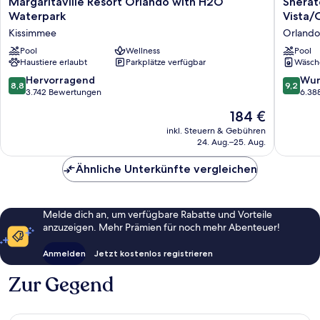
Margaritaville
Sherato
Margaritaville Resort Orlando with H2O
Sherat
Resort
Vistana
Waterpark
Vista/
Orlando
Resort
Kissimmee
Orlando
with
Villas,
H2O
Pool
Wellness
Lake
Pool
Haustiere erlaubt
Parkplätze verfügbar
Wäsch
Waterpark
Buena
Kissimmee
Vista/O
8.8
9.2
Hervorragend
Wun
8,8
9,2
Orlando
von
von
3.742 Bewertungen
6.38
10,
10,
Der
184 €
Hervorragend,
Wunder
Preis
3.742
6.388
inkl. Steuern & Gebühren
beträgt
24. Aug.–25. Aug.
Bewertungen
Bewert
184 €
Ähnliche Unterkünfte vergleichen
Melde dich an, um verfügbare Rabatte und Vorteile
anzuzeigen. Mehr Prämien für noch mehr Abenteuer!
Anmelden
Jetzt kostenlos registrieren
Zur Gegend