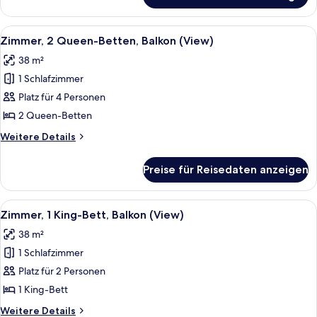
1 King-
Bett,
Alle
Ein mehrgeschossiges Atrium mit Glas
4
Balkon
Zimmer, 2 Queen-Betten, Balkon (View)
Fotos
(View)
38 m²
für
1 Schlafzimmer
Zimmer,
2 Queen-
Platz für 4 Personen
Betten,
2 Queen-Betten
Balkon
Weitere
Weitere Details
(View)
Details
anzeigen
für
Preise für Reisedaten anzeigen
Zimmer,
2 Queen-
Betten,
Alle
Ein Hotelzimmer mit einem großen Bet
4
Balkon
Zimmer, 1 King-Bett, Balkon (View)
Fotos
(View)
38 m²
für
1 Schlafzimmer
Zimmer,
1 King-
Platz für 2 Personen
Bett,
1 King-Bett
Balkon
Weitere
Weitere Details