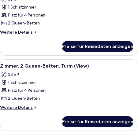
Zimmer,
2 Queen-
1 Schlafzimmer
Betten,
Platz für 4 Personen
Parkblick,
2 Queen-Betten
Turm
Weitere
Weitere Details
anzeigen
Details
für
Preise für Reisedaten anzeigen
Zimmer,
2 Queen-
Betten,
Alle
Ein Hotelzimmer mit zwei Betten, ein
8
Parkblick,
Zimmer, 2 Queen-Betten, Turm (View)
Fotos
Turm
38 m²
für
1 Schlafzimmer
Zimmer,
2 Queen-
Platz für 4 Personen
Betten,
2 Queen-Betten
Turm
Weitere
Weitere Details
(View)
Details
anzeigen
für
Preise für Reisedaten anzeigen
Zimmer,
2 Queen-
Betten,
Ein Hotelzimmer mit zwei Betten, ein