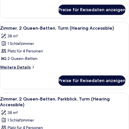
(Mobility
Details
für
Accessible,
Preise für Reisedaten anzeigen
Zimmer,
Tub)
2 Queen-
anzeigen
Betten,
Alle
Ein Hotelzimmer mit zwei Betten, ein
5
Nichtraucher,
Zimmer, 2 Queen-Betten, Turm (Hearing Accessible)
Fotos
Balkon
38 m²
(Mobility
für
Accessible,
1 Schlafzimmer
Zimmer,
Tub)
2 Queen-
Platz für 4 Personen
Betten,
2 Queen-Betten
Turm
Weitere
Weitere Details
(Hearing
Details
Accessible)
für
Preise für Reisedaten anzeigen
Zimmer,
anzeigen
2 Queen-
Betten,
Alle
Ein Hotelzimmer mit zwei Betten, eine
4
Turm
Zimmer, 2 Queen-Betten, Parkblick, Turm (Hearing
Fotos
(Hearing
Accessible)
Accessible)
für
38 m²
Zimmer,
1 Schlafzimmer
2 Queen-
Platz für 4 Personen
Betten,