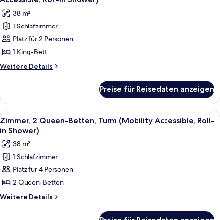
anzeigen
(Mobility
für
38 m²
Accessible,
Zimmer,
Roll-
1 Schlafzimmer
1 King-
in
Platz für 2 Personen
Bett,
Shower)
Nichtraucher,
1 King-Bett
Balkon
Weitere
Weitere Details
(Mobility
Details
für
Accessible,
Preise für Reisedaten anzeigen
Zimmer,
Roll-
1 King-
in
Bett,
Alle
Ein Hotelzimmer mit zwei Betten, ein
4
Shower)
Nichtraucher,
Zimmer, 2 Queen-Betten, Turm (Mobility Accessible, Roll-
Fotos
Balkon
anzeigen
in Shower)
(Mobility
für
38 m²
Accessible,
Zimmer,
Roll-
1 Schlafzimmer
2 Queen-
in
Platz für 4 Personen
Betten,
Shower)
Turm
2 Queen-Betten
(Mobility
Weitere
Weitere Details
Accessible,
Details
für
Roll-
Preise für Reisedaten anzeigen