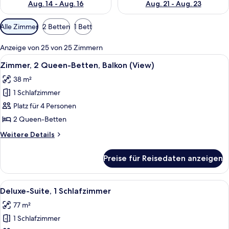
Aug. 14 - Aug. 16
Aug. 21 - Aug. 23
Verfügbare
Alle Zimmer
2 Betten
1 Bett
Filter
für
Anzeige von 25 von 25 Zimmern
Zimmer
Alle
Ein geräumiger Innenhof mit hoher 
4
Zimmer, 2 Queen-Betten, Balkon (View)
Fotos
38 m²
für
1 Schlafzimmer
Zimmer,
2 Queen-
Platz für 4 Personen
Betten,
2 Queen-Betten
Balkon
Weitere
Weitere Details
(View)
Details
anzeigen
für
Preise für Reisedaten anzeigen
Zimmer,
2 Queen-
Betten,
Alle
Ein geräumiges Wohnzimmer mit großen
3
Balkon
Deluxe-Suite, 1 Schlafzimmer
Fotos
(View)
77 m²
für
1 Schlafzimmer
Deluxe-