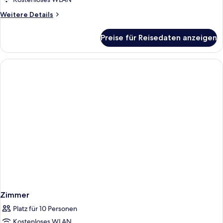
Weitere
Weitere Details
Details
für
Preise für Reisedaten anzeigen
Premium-
Doppelzimmer
Zimmer
Platz für 10 Personen
Kostenloses WLAN