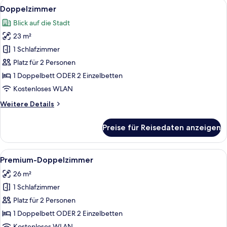
Alle
Doppelzimmer | Zimmersafe, Schreibti
13
Doppelzimmer
Fotos
Blick auf die Stadt
für
23 m²
Doppelzimmer
anzeigen
1 Schlafzimmer
Platz für 2 Personen
1 Doppelbett ODER 2 Einzelbetten
Kostenloses WLAN
Weitere
Weitere Details
Details
für
Preise für Reisedaten anzeigen
Doppelzimmer
Alle
Ein Hotelzimmer mit Bett, Schreibtisch,
8
Premium-Doppelzimmer
Fotos
26 m²
für
1 Schlafzimmer
Premium-
Doppelzimmer
Platz für 2 Personen
anzeigen
1 Doppelbett ODER 2 Einzelbetten
Kostenloses WLAN