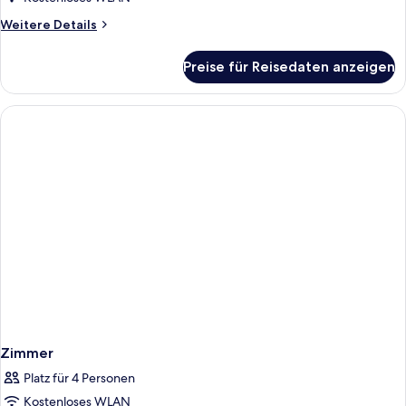
Weitere
Weitere Details
Details
für
Preise für Reisedaten anzeigen
Zimmer
Zimmer
Platz für 4 Personen
Kostenloses WLAN