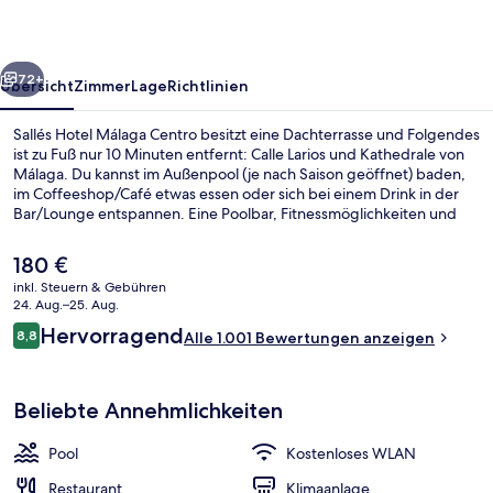
rück
Weiter
72+
Übersicht
Zimmer
Lage
Richtlinien
Sallés Hotel Málaga Centro besitzt eine Dachterrasse und Folgendes
ist zu Fuß nur 10 Minuten entfernt: Calle Larios und Kathedrale von
Málaga. Du kannst im Außenpool (je nach Saison geöffnet) baden,
im Coffeeshop/Café etwas essen oder sich bei einem Drink in der
Bar/Lounge entspannen. Eine Poolbar, Fitnessmöglichkeiten und
eine Snackbar sind weitere Highlights. Andere Reisende mögen das
hilfsbereite Personal und die Bar. Die Unterkunft ist nur einen
Der
180 €
kurzen Fußmarsch von den öffentlichen Verkehrsmitteln entfernt:
aktuelle
inkl. Steuern & Gebühren
Zur U-Bahn läuft man 10 Minuten (Metrostation La Marina) bzw. 10
Preis
24. Aug.–25. Aug.
Minuten (Metrostation Guadalmedina).
Außenpool (je nach Saison geöffnet)
beträgt
Bewertungen
Hervorragend
8,8
Alle 1.001 Bewertungen anzeigen
180 €.
8,8 von 10.
Beliebte Annehmlichkeiten
Pool
Kostenloses WLAN
Restaurant
Klimaanlage