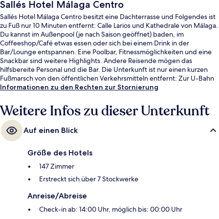
Sallés Hotel Málaga Centro
Sallés Hotel Málaga Centro besitzt eine Dachterrasse und Folgendes ist
zu Fuß nur 10 Minuten entfernt: Calle Larios und Kathedrale von Málaga.
Du kannst im Außenpool (je nach Saison geöffnet) baden, im
Coffeeshop/Café etwas essen oder sich bei einem Drink in der
Bar/Lounge entspannen. Eine Poolbar, Fitnessmöglichkeiten und eine
Snackbar sind weitere Highlights. Andere Reisende mögen das
hilfsbereite Personal und die Bar. Die Unterkunft ist nur einen kurzen
Fußmarsch von den öffentlichen Verkehrsmitteln entfernt: Zur U-Bahn
läuft man 10 Minuten (Metrostation La Marina) bzw. 10 Minuten
Informationen zu den Rechten zur Stornierung
(Metrostation Guadalmedina).
Weitere Infos zu dieser Unterkunft
Auf einen Blick
Größe des Hotels
147 Zimmer
Erstreckt sich über 7 Stockwerke
Anreise/Abreise
Check-in ab: 14:00 Uhr, möglich bis: 00:00 Uhr