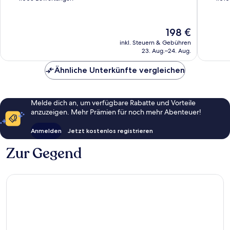
Centro
10,
10,
Außergewöhnlich,
Wunder
1.008
1.010
Der
198 €
Bewertungen
Bewert
Preis
inkl. Steuern & Gebühren
beträgt
23. Aug.–24. Aug.
198 €
Ähnliche Unterkünfte vergleichen
Melde dich an, um verfügbare Rabatte und Vorteile
anzuzeigen. Mehr Prämien für noch mehr Abenteuer!
Anmelden
Jetzt kostenlos registrieren
Zur Gegend