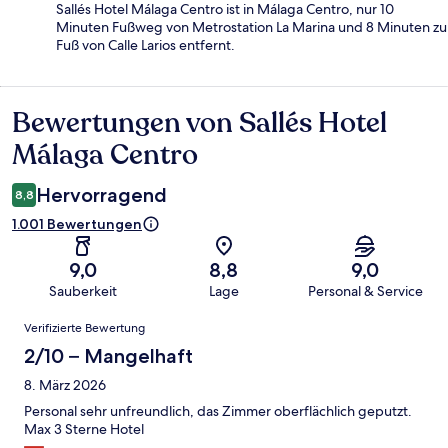
Sallés Hotel Málaga Centro ist in Málaga Centro, nur 10
Minuten Fußweg von Metrostation La Marina und 8 Minuten zu
Fuß von Calle Larios entfernt.
Bewertungen von Sallés Hotel
Bewertungen
Málaga Centro
Hervorragend
8,8
1.001 Bewertungen
9,0
8,8
9,0
Sauberkeit
Lage
Personal & Service
Bewertungen
Verifizierte Bewertung
2/10 – Mangelhaft
8. März 2026
Personal sehr unfreundlich, das Zimmer oberflächlich geputzt.
Max 3 Sterne Hotel