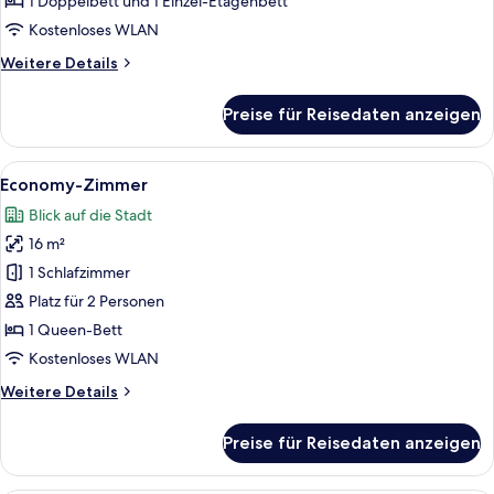
1 Doppelbett und 1 Einzel-Etagenbett
Kostenloses WLAN
Weitere
Weitere Details
Details
für
Preise für Reisedaten anzeigen
Familienzimmer
Alle
Ein modernes Hotelzimmer mit einem g
8
Economy-Zimmer
Fotos
Blick auf die Stadt
für
16 m²
Economy-
Zimmer
1 Schlafzimmer
anzeigen
Platz für 2 Personen
1 Queen-Bett
Kostenloses WLAN
Weitere
Weitere Details
Details
für
Preise für Reisedaten anzeigen
Economy-
Zimmer