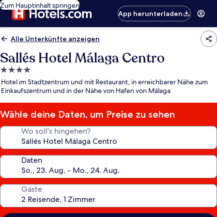
Zum Hauptinhalt springen
App herunterladen
Alle Unterkünfte anzeigen
Sallés Hotel Málaga Centro
4.0-
Sterne-
Hotel im Stadtzentrum und mit Restaurant, in erreichbarer Nähe zum
Unterkunft
Einkaufszentrum und in der Nähe von Hafen von Málaga
Wähle deine Daten, um Preise zu sehen
Wo soll’s hingehen?
Daten
Gäste