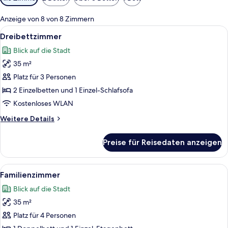
Filter
für
Anzeige von 8 von 8 Zimmern
Zimmer
Alle
Ein Hotelzimmer mit einem großen Bet
9
Dreibettzimmer
Fotos
Blick auf die Stadt
für
35 m²
Dreibettzimmer
anzeigen
Platz für 3 Personen
2 Einzelbetten und 1 Einzel-Schlafsofa
Kostenloses WLAN
Weitere
Weitere Details
Details
für
Preise für Reisedaten anzeigen
Dreibettzimmer
Alle
Ein modernes Hotelzimmer mit einem g
7
Familienzimmer
Fotos
Blick auf die Stadt
für
35 m²
Familienzimmer
anzeigen
Platz für 4 Personen