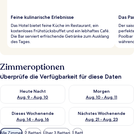
Feine kulinarische Erlebnisse
Das Pa
Das Hotel bietet feine Küche im Restaurant, ein
Der sais
kostenloses Frühstücksbuffet und ein lebhaftes Café.
perfekt
Die Bar serviert erfrischende Getränke zum Ausklang
Poolbar 
des Tages.
während
Zimmeroptionen
Überprüfe die Verfügbarkeit für diese Daten
Überprüfe die Verfügbarkeit für heute Nacht, Aug. 9 - Aug. 10
Überprüfe die Verfügbarkeit fü
Heute Nacht
Morgen
Aug. 9 - Aug. 10
Aug. 10 - Aug. 11
Überprüfe die Verfügbarkeit für dieses Wochenende, Aug. 14 -
Überprüfe die Verfügbarkeit f
Dieses Wochenende
Nächstes Wochenende
Aug. 14 - Aug. 16
Aug. 21 - Aug. 23
Verfügbare
Alle Zimmer
2 Betten
Über 3 Betten
1 Bett