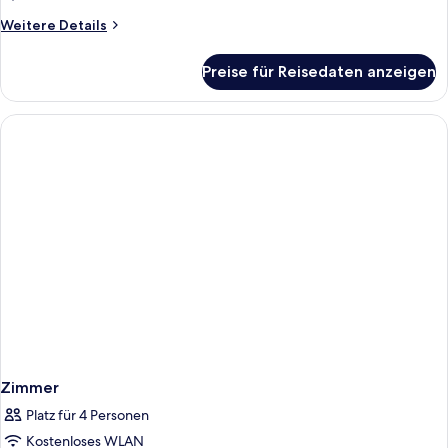
Weitere
Weitere Details
Details
für
Preise für Reisedaten anzeigen
Zimmer
Zimmer
Platz für 4 Personen
Kostenloses WLAN