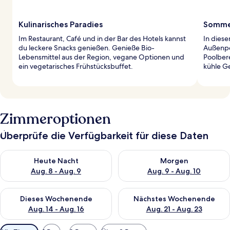
Kulinarisches Paradies
Sommer
Im Restaurant, Café und in der Bar des Hotels kannst
In diese
du leckere Snacks genießen. Genieße Bio-
Außenpo
Lebensmittel aus der Region, vegane Optionen und
Poolbere
ein vegetarisches Frühstücksbuffet.
kühle G
Zimmeroptionen
Überprüfe die Verfügbarkeit für diese Daten
Überprüfe die Verfügbarkeit für heute Nacht, Aug. 8 - Aug. 9.
Überprüfe die Verfügbarkeit f
Heute Nacht
Morgen
Aug. 8 - Aug. 9
Aug. 9 - Aug. 10
Überprüfe die Verfügbarkeit für dieses Wochenende, Aug. 14 -
Überprüfe die Verfügbarkeit f
Dieses Wochenende
Nächstes Wochenende
Aug. 14 - Aug. 16
Aug. 21 - Aug. 23
Verfügbare