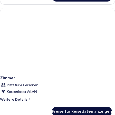
Single
Room
Zimmer
Platz für 4 Personen
Kostenloses WLAN
Weitere
Weitere Details
Details
für
Preise für Reisedaten anzeigen
Zimmer