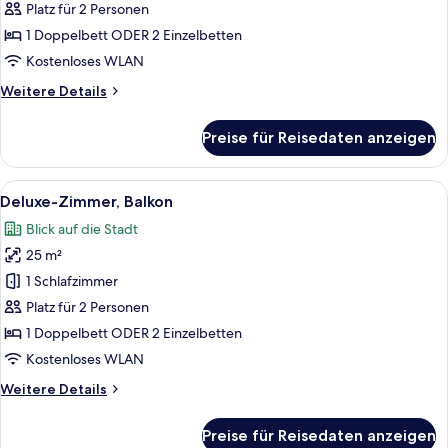
anzeigen
Platz für 2 Personen
1 Doppelbett ODER 2 Einzelbetten
Kostenloses WLAN
Weitere
Weitere Details
Details
für
Preise für Reisedaten anzeigen
Superior-
Zimmer
Alle
Ein Hotelzimmer mit einem Bett, einem
10
Deluxe-Zimmer, Balkon
Fotos
Blick auf die Stadt
für
25 m²
Deluxe-
Zimmer,
1 Schlafzimmer
Balkon
Platz für 2 Personen
anzeigen
1 Doppelbett ODER 2 Einzelbetten
Kostenloses WLAN
Weitere
Weitere Details
Details
für
Preise für Reisedaten anzeigen
Deluxe-