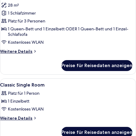
Fotos
28 m²
für
1 Schlafzimmer
Classic-
Dreibettzimmer
Platz für 3 Personen
anzeigen
1 Queen-Bett und 1 Einzelbett ODER 1 Queen-Bett und 1 Einzel-
Schlafsofa
Kostenloses WLAN
Weitere
Weitere Details
Details
für
Preise für Reisedaten anzeigen
Classic-
Dreibettzimmer
Alle
Ein Hotelzimmer mit Bett, Nachttisch 
4
Classic Single Room
Fotos
Platz für 1 Person
für
1 Einzelbett
Classic
Single
Kostenloses WLAN
Room
Weitere
Weitere Details
anzeigen
Details
für
Preise für Reisedaten anzeigen
Classic