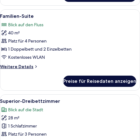
Zimmer,
Balkon
Alle
Ein großzügiger Wohnbereich mit hohe
10
Familien-Suite
Fotos
Blick auf den Fluss
für
40 m²
Familien-
Suite
Platz für 4 Personen
anzeigen
1 Doppelbett und 2 Einzelbetten
Kostenloses WLAN
Weitere
Weitere Details
Details
für
Preise für Reisedaten anzeigen
Familien-
Suite
Alle
Ein Hotelzimmer mit Bett, Nachttisch 
4
Superior-Dreibettzimmer
Fotos
Blick auf die Stadt
für
28 m²
Superior-
Dreibettzimmer
1 Schlafzimmer
anzeigen
Platz für 3 Personen