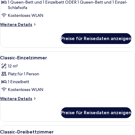
1 Queen-Bett und 1 Einzelbett ODER 1 Queen-Bett und 1 Einzel-
Schlafsofa
Kostenloses WLAN
Weitere
Weitere Details
Details
für
Preise für Reisedaten anzeigen
Superior-
Dreibettzimmer
Alle
Ein Hotelzimmer mit einem Bett, eine
4
Classic-Einzelzimmer
Fotos
12 m²
für
Platz für 1 Person
Classic-
Einzelzimmer
1 Einzelbett
anzeigen
Kostenloses WLAN
Weitere
Weitere Details
Details
für
Preise für Reisedaten anzeigen
Classic-
Einzelzimmer
Alle
Ein Hotelzimmer mit Schreibtisch, Stuh
4
Classic-Dreibettzimmer