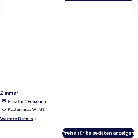
Zimmer
Platz für 4 Personen
Kostenloses WLAN
Weitere
Weitere Details
Details
für
Preise für Reisedaten anzeigen
Zimmer