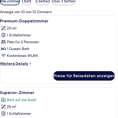
Alle Zimmer
1 Bett
2 Betten
Über 3 Betten
Filter
für
Anzeige von 10 von 10 Zimmern
Zimmer
Alle
Ein Hotelzimmer mit einem großen Bet
5
Premium-Doppelzimmer
Fotos
20 m²
für
1 Schlafzimmer
Premium-
Doppelzimmer
Platz für 2 Personen
anzeigen
1 Queen-Bett
Kostenloses WLAN
Weitere
Weitere Details
Details
für
Preise für Reisedaten anzeigen
Premium-
Doppelzimmer
Alle
Ein Hotelzimmer mit Bett, Nachttisch 
6
Superior-Zimmer
Fotos
Blick auf die Stadt
für
25 m²
Superior-
Zimmer
1 Schlafzimmer