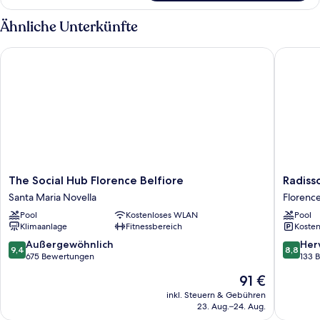
Ähnliche Unterkünfte
The Social Hub Florence Belfiore
Radisson
The
Radisso
The Social Hub Florence Belfiore
Radiss
Social
Blu
Santa Maria Novella
Florenc
Hub
Hotel,
Pool
Kostenloses WLAN
Pool
Florence
Florenc
Klimaanlage
Fitnessbereich
Kosten
Belfiore
Florenc
Santa
9.4
8.8
Außergewöhnlich
Her
9,4
8,8
Maria
von
von
675 Bewertungen
133 
Novella
10,
10,
Der
91 €
Außergewöhnlich,
Hervorr
Preis
675
133
inkl. Steuern & Gebühren
beträgt
23. Aug.–24. Aug.
Bewertungen
Bewert
91 €