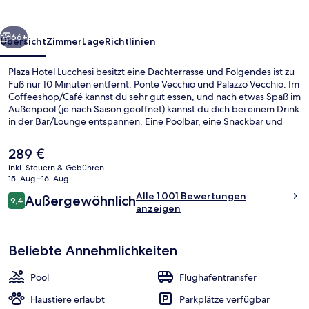
rück
Weiter
66+
Übersicht
Zimmer
Lage
Richtlinien
Plaza Hotel Lucchesi besitzt eine Dachterrasse und Folgendes ist zu
Fuß nur 10 Minuten entfernt: Ponte Vecchio und Palazzo Vecchio. Im
Coffeeshop/Café kannst du sehr gut essen, und nach etwas Spaß im
Außenpool (je nach Saison geöffnet) kannst du dich bei einem Drink
in der Bar/Lounge entspannen. Eine Poolbar, eine Snackbar und
eine Terrasse gehören ebenfalls zum Angebot. Andere Reisende
lieben das hilfsbereite Personal und den Allgemeinzustand.
Der
289 €
aktuelle
inkl. Steuern & Gebühren
Preis
15. Aug.–16. Aug.
Außenpool (je nach Saison geöffnet)
beträgt
Bewertungen
Alle 1.001 Bewertungen
Außergewöhnlich
289 €.
9,4
9,4 von 10.
anzeigen
Beliebte Annehmlichkeiten
Pool
Flughafentransfer
Haustiere erlaubt
Parkplätze verfügbar