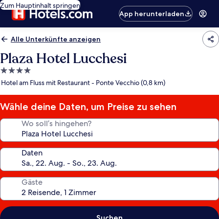
Zum Hauptinhalt springen
App herunterladen
Alle Unterkünfte anzeigen
Plaza Hotel Lucchesi
4.0-
Sterne-
Hotel am Fluss mit Restaurant - Ponte Vecchio (0,8 km)
Unterkunft
Wähle deine Daten, um Preise zu sehen
Wo soll’s hingehen?
Daten
Gäste
Suchen