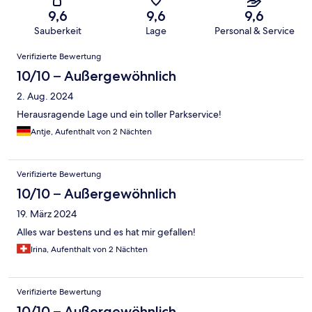
9,6
9,6
9,6
Sauberkeit
Lage
Personal & Service
Bewertungen
Verifizierte Bewertung
10/10 – Außergewöhnlich
2. Aug. 2024
Herausragende Lage und ein toller Parkservice!
Antje, Aufenthalt von 2 Nächten
Verifizierte Bewertung
10/10 – Außergewöhnlich
19. März 2024
Alles war bestens und es hat mir gefallen!
Irina, Aufenthalt von 2 Nächten
Verifizierte Bewertung
10/10 – Außergewöhnlich