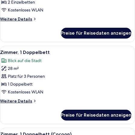
anzeigen
2 Einzelbetten
Kostenloses WLAN
Weitere
Weitere Details
Details
für
Preise für Reisedaten anzeigen
Zimmer,
2 Einzelbetten
Alle
Ein Hotelzimmer mit einem großen Bett
10
Zimmer, 1 Doppelbett
Fotos
Blick auf die Stadt
für
28 m²
Zimmer,
1
Platz für 3 Personen
Doppelbett
1 Doppelbett
anzeigen
Kostenloses WLAN
Weitere
Weitere Details
Details
für
Preise für Reisedaten anzeigen
Zimmer,
1
Doppelbett
Alle
Ein ordentlich bezogenes Bett mit we
7
Zimmer, 1 Doppelbett (Cocoon)