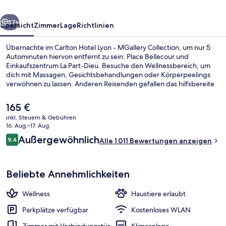
Collection
rück
Weiter
57+
Übersicht
Zimmer
Lage
Richtlinien
Übernachte im Carlton Hotel Lyon - MGallery Collection, um nur 5
Autominuten hiervon entfernt zu sein: Place Bellecour und
Einkaufszentrum La Part-Dieu. Besuche den Wellnessbereich, um
dich mit Massagen, Gesichtsbehandlungen oder Körperpeelings
verwöhnen zu lassen. Anderen Reisenden gefallen das hilfsbereite
Personal und die Lage sehr gut. Die Unterkunft ist nur einen kurzen
Fußmarsch von den öffentlichen Verkehrsmitteln entfernt: Zur U-
Der
165 €
Bahn läuft man 4 Minuten (Station Cordeliers) bzw. 6 Minuten
aktuelle
inkl. Steuern & Gebühren
(Station Bellecour).
Preis
16. Aug.–17. Aug.
Ausblick vom Zimmer
beträgt
Bewertungen
Außergewöhnlich
9,4
Alle 1.011 Bewertungen anzeigen
165 €.
9,4 von 10.
Beliebte Annehmlichkeiten
Wellness
Haustiere erlaubt
Parkplätze verfügbar
Kostenloses WLAN