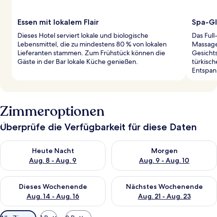
Essen mit lokalem Flair
Spa-Gl
Dieses Hotel serviert lokale und biologische
Das Full
Lebensmittel, die zu mindestens 80 % von lokalen
Massage
Lieferanten stammen. Zum Frühstück können die
Gesicht
Gäste in der Bar lokale Küche genießen.
türkisch
Entspan
Zimmeroptionen
Überprüfe die Verfügbarkeit für diese Daten
Überprüfe die Verfügbarkeit für heute Nacht, Aug. 8 - Aug. 9.
Überprüfe die Verfügbarkeit f
Heute Nacht
Morgen
Aug. 8 - Aug. 9
Aug. 9 - Aug. 10
Überprüfe die Verfügbarkeit für dieses Wochenende, Aug. 14 -
Überprüfe die Verfügbarkeit f
Dieses Wochenende
Nächstes Wochenende
Aug. 14 - Aug. 16
Aug. 21 - Aug. 23
Verfügbare