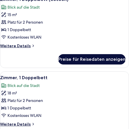
Fotos
Blick auf die Stadt
für
15 m²
Zimmer,
1
Platz für 2 Personen
Doppelbett
1 Doppelbett
(Cocoon)
Kostenloses WLAN
anzeigen
Weitere
Weitere Details
Details
für
Preise für Reisedaten anzeigen
Zimmer,
1
Doppelbett
Alle
Ein Hotelzimmer mit einem großen Bett
9
(Cocoon)
Zimmer, 1 Doppelbett
Fotos
Blick auf die Stadt
für
18 m²
Zimmer,
1
Platz für 2 Personen
Doppelbett
1 Doppelbett
anzeigen
Kostenloses WLAN
Weitere
Weitere Details
Details