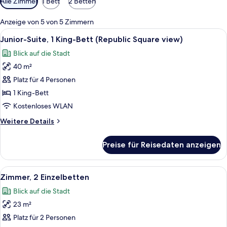
Alle Zimmer
1 Bett
2 Betten
Filter
für
Anzeige von 5 von 5 Zimmern
Zimmer
Alle
Ein Hotelzimmer mit einem Bett, einem
8
Junior-Suite, 1 King-Bett (Republic Square view)
Fotos
Blick auf die Stadt
für
40 m²
Junior-
Suite,
Platz für 4 Personen
1 King-
1 King-Bett
Bett
Kostenloses WLAN
(Republic
Weitere
Weitere Details
Square
Details
view)
für
Preise für Reisedaten anzeigen
Junior-
anzeigen
Suite,
1 King-
Alle
Ein Hotelzimmer mit einem Doppelbett
8
Bett
Zimmer, 2 Einzelbetten
Fotos
(Republic
Blick auf die Stadt
Square
für
view)
23 m²
Zimmer,
2 Einzelbetten
Platz für 2 Personen