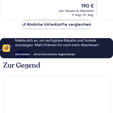
778
1.004
Der
190 €
Bewertungen
Bewert
Preis
inkl. Steuern & Gebühren
beträgt
9. Aug.–10. Aug.
190 €
Ähnliche Unterkünfte vergleichen
Melde dich an, um verfügbare Rabatte und Vorteile
anzuzeigen. Mehr Prämien für noch mehr Abenteuer!
Anmelden
Jetzt kostenlos registrieren
Zur Gegend