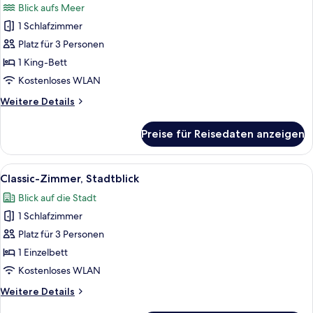
Blick aufs Meer
Classic-
1 Schlafzimmer
Zimmer,
Platz für 3 Personen
1 King-
Bett,
1 King-Bett
Zutritt
Kostenloses WLAN
zur
Weitere
Weitere Details
Club
Details
Lounge,
für
Preise für Reisedaten anzeigen
Classic-
Meerblick
Zimmer,
(Club
1 King-
Alle
Hochwertige Bettwaren, Daunenbettd
Lounge
16
Bett,
Classic-Zimmer, Stadtblick
Fotos
Zutritt
Access)
Blick auf die Stadt
zur
für
anzeigen
Club
1 Schlafzimmer
Classic-
Lounge,
Zimmer,
Platz für 3 Personen
Meerblick
Stadtblick
(Club
1 Einzelbett
Lounge
anzeigen
Kostenloses WLAN
Access)
Weitere
Weitere Details
Details