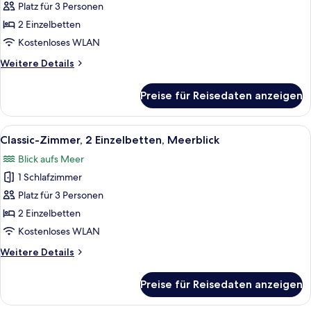
Zimmer,
Platz für 3 Personen
2 Einzelbetten,
2 Einzelbetten
Meerblick
Kostenloses WLAN
anzeigen
Weitere
Weitere Details
Details
für
Preise für Reisedaten anzeigen
Classic-
Zimmer,
2 Einzelbetten,
Alle
Ein Hotelzimmer mit zwei Betten, eine
11
Meerblick
Classic-Zimmer, 2 Einzelbetten, Meerblick
Fotos
Blick aufs Meer
für
1 Schlafzimmer
Classic-
Zimmer,
Platz für 3 Personen
2 Einzelbetten,
2 Einzelbetten
Meerblick
Kostenloses WLAN
anzeigen
Weitere
Weitere Details
Details
für
Preise für Reisedaten anzeigen
Classic-
Zimmer,