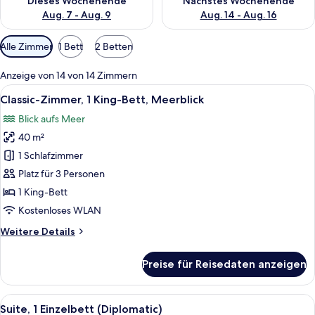
Dieses Wochenende
Nächstes Wochenende
Aug. 7 - Aug. 9
Aug. 14 - Aug. 16
Verfügbare
Alle Zimmer
1 Bett
2 Betten
Filter
für
Anzeige von 14 von 14 Zimmern
Zimmer
Alle
Ein Hotelzimmer mit einem großen Bet
20
Classic-Zimmer, 1 King-Bett, Meerblick
Fotos
Blick aufs Meer
für
40 m²
Classic-
Zimmer,
1 Schlafzimmer
1 King-
Platz für 3 Personen
Bett,
1 King-Bett
Meerblick
Kostenloses WLAN
anzeigen
Weitere
Weitere Details
Details
für
Preise für Reisedaten anzeigen
Classic-
Zimmer,
1 King-
Alle
Ein Hotelzimmer mit Sitzecke, einem 
19
Bett,
Suite, 1 Einzelbett (Diplomatic)