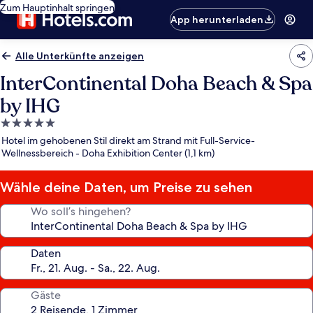
Zum Hauptinhalt springen
App herunterladen
Alle Unterkünfte anzeigen
InterContinental Doha Beach & Spa
by IHG
5.0-
Sterne-
Hotel im gehobenen Stil direkt am Strand mit Full-Service-
Unterkunft
Wellnessbereich - Doha Exhibition Center (1,1 km)
Wähle deine Daten, um Preise zu sehen
Wo soll’s hingehen?
Daten
Gäste