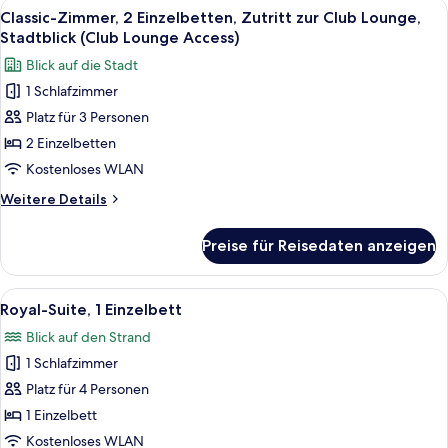
Alle
Hochwertige Bettwaren, Daunenbettd
11
Bett,
Classic-Zimmer, 2 Einzelbetten, Zutritt zur Club Lounge,
Fotos
barrierefrei,
Stadtblick (Club Lounge Access)
Stadtblick
für
Blick auf die Stadt
Classic-
1 Schlafzimmer
Zimmer,
Platz für 3 Personen
2 Einzelbetten,
Zutritt
2 Einzelbetten
zur
Kostenloses WLAN
Club
Weitere
Weitere Details
Lounge,
Details
Stadtblick
für
Preise für Reisedaten anzeigen
Classic-
(Club
Zimmer,
Lounge
2 Einzelbetten,
Alle
Ein Hotelzimmer mit einem großen Bet
Access)
25
Zutritt
Royal-Suite, 1 Einzelbett
Fotos
zur
anzeigen
Blick auf den Strand
Club
für
Lounge,
1 Schlafzimmer
Royal-
Stadtblick
Suite,
Platz für 4 Personen
(Club
1 Einzelbett
Lounge
1 Einzelbett
Access)
anzeigen
Kostenloses WLAN