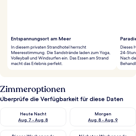
Entspannungsort am Meer
Paradi
In diesem privaten Strandhotel herrscht
Dieses H
Meeresstimmung. Die Sandstrände laden zum Yoga,
24-Stun
Volleyball und Windsurfen ein. Das Essen am Strand
Nach de
macht das Erlebnis perfekt.
Behandl
Zimmeroptionen
Überprüfe die Verfügbarkeit für diese Daten
Überprüfe die Verfügbarkeit für heute Nacht, Aug. 7 - Aug. 8.
Überprüfe die Verfügbarkeit f
Heute Nacht
Morgen
Aug. 7 - Aug. 8
Aug. 8 - Aug. 9
Überprüfe die Verfügbarkeit für dieses Wochenende, Aug. 7 - 
Überprüfe die Verfügbarkeit f