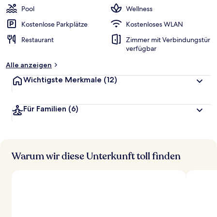
w
Pool
Wellness
e
r
Kostenlose Parkplätze
Kostenloses WLAN
t
Restaurant
Zimmer mit Verbindungstür
e
verfügbar
t
Alle anzeigen
Wichtigste Merkmale
(12)
Für Familien
(6)
Warum wir diese Unterkunft toll finden