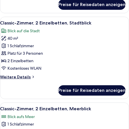
für
Preise für Reisedaten anzeigen
Classic-
Zimmer,
Stadtblick
Alle
Ein Hotelzimmer mit zwei Betten, ein
20
Classic-Zimmer, 2 Einzelbetten, Stadtblick
Fotos
Blick auf die Stadt
für
40 m²
Classic-
Zimmer,
1 Schlafzimmer
2 Einzelbetten,
Platz für 3 Personen
Stadtblick
2 Einzelbetten
anzeigen
Kostenloses WLAN
Weitere
Weitere Details
Details
für
Preise für Reisedaten anzeigen
Classic-
Zimmer,
2 Einzelbetten,
Alle
Hochwertige Bettwaren, Daunenbettd
15
Stadtblick
Classic-Zimmer, 2 Einzelbetten, Meerblick
Fotos
Blick aufs Meer
für
1 Schlafzimmer
Classic-