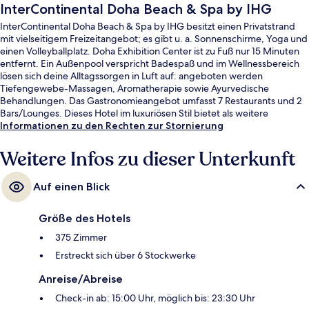
InterContinental Doha Beach & Spa by IHG
InterContinental Doha Beach & Spa by IHG besitzt einen Privatstrand
mit vielseitigem Freizeitangebot; es gibt u. a. Sonnenschirme, Yoga und
einen Volleyballplatz. Doha Exhibition Center ist zu Fuß nur 15 Minuten
entfernt. Ein Außenpool verspricht Badespaß und im Wellnessbereich
lösen sich deine Alltagssorgen in Luft auf: angeboten werden
Tiefengewebe-Massagen, Aromatherapie sowie Ayurvedische
Behandlungen. Das Gastronomieangebot umfasst 7 Restaurants und 2
Bars/Lounges. Dieses Hotel im luxuriösen Stil bietet als weitere
Highlights einen Nachtclub, eine Poolbar sowie einen rund um die Uhr
Informationen zu den Rechten zur Stornierung
geöffneten Fitnessbereich. Andere Reisende lieben das hilfsbereite
Personal und die Lage in Strandnähe. Die öffentlichen Verkehrsmittel
Weitere Infos zu dieser Unterkunft
sind ganz in der Nähe: Zur U-Bahn (Bahnhof Al Qassar) sind es nur 11
Gehminuten.
Auf einen Blick
Größe des Hotels
375 Zimmer
Erstreckt sich über 6 Stockwerke
Anreise/Abreise
Check-in ab: 15:00 Uhr, möglich bis: 23:30 Uhr