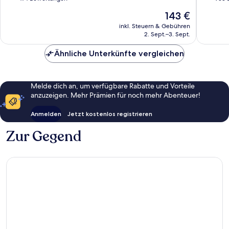
10,
10,
Der
143 €
Wunderbar,
Hervorr
Preis
474
933
inkl. Steuern & Gebühren
beträgt
2. Sept.–3. Sept.
Bewertungen
Bewert
143 €
Ähnliche Unterkünfte vergleichen
Melde dich an, um verfügbare Rabatte und Vorteile
anzuzeigen. Mehr Prämien für noch mehr Abenteuer!
Anmelden
Jetzt kostenlos registrieren
Zur Gegend