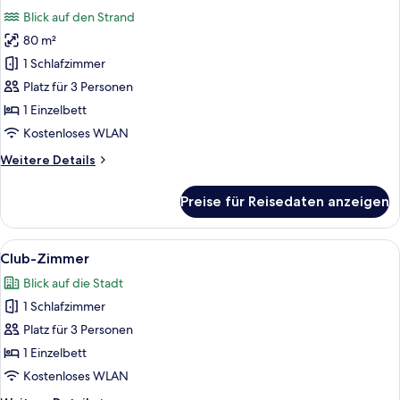
Fotos
Meerblick
Blick auf den Strand
für
80 m²
Suite,
1 Einzelbett
1 Schlafzimmer
(Diplomatic)
Platz für 3 Personen
anzeigen
1 Einzelbett
Kostenloses WLAN
Weitere
Weitere Details
Details
für
Preise für Reisedaten anzeigen
Suite,
1 Einzelbett
(Diplomatic)
Alle
Ein modernes Badezimmer mit Badewan
17
Club-Zimmer
Fotos
Blick auf die Stadt
für
1 Schlafzimmer
Club-
Zimmer
Platz für 3 Personen
anzeigen
1 Einzelbett
Kostenloses WLAN