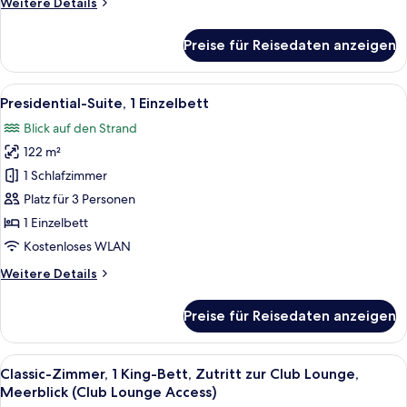
Weitere
Weitere Details
Details
für
Preise für Reisedaten anzeigen
Club-
Zimmer
Alle
Ein Hotelzimmer mit Wohnbereich, Ess
16
Presidential-Suite, 1 Einzelbett
Fotos
Blick auf den Strand
für
122 m²
Presidential-
Suite,
1 Schlafzimmer
1 Einzelbett
Platz für 3 Personen
anzeigen
1 Einzelbett
Kostenloses WLAN
Weitere
Weitere Details
Details
für
Preise für Reisedaten anzeigen
Presidential-
Suite,
1 Einzelbett
Alle
Classic-Zimmer, 1 King-Bett, Zutritt
21
Classic-Zimmer, 1 King-Bett, Zutritt zur Club Lounge,
Fotos
Meerblick (Club Lounge Access)
für