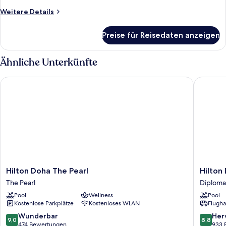
Weitere
Weitere Details
Details
für
Preise für Reisedaten anzeigen
Royal-
Suite,
1 Einzelbett
Ähnliche Unterkünfte
Hilton Doha The Pearl
Hilton D
Hilton
Hilton
Hilton Doha The Pearl
Hilton
Doha
Doha
The Pearl
Diploma
The
Diplomat
Pool
Wellness
Pool
Pearl
Kostenlose Parkplätze
Kostenloses WLAN
Flugha
The
Pearl
9.0
8.8
Wunderbar
Her
9,0
8,8
von
von
474 Bewertungen
933 