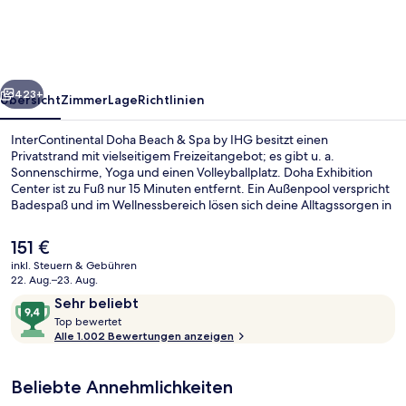
&
Spa
by
rück
Weiter
IHG
423+
Übersicht
Zimmer
Lage
Richtlinien
InterContinental Doha Beach & Spa by IHG besitzt einen
Privatstrand mit vielseitigem Freizeitangebot; es gibt u. a.
Sonnenschirme, Yoga und einen Volleyballplatz. Doha Exhibition
Center ist zu Fuß nur 15 Minuten entfernt. Ein Außenpool verspricht
Badespaß und im Wellnessbereich lösen sich deine Alltagssorgen in
Luft auf: angeboten werden Tiefengewebe-Massagen,
Aromatherapie sowie Ayurvedische Behandlungen. Das
Der
151 €
Gastronomieangebot umfasst 7 Restaurants und 2 Bars/Lounges.
aktuelle
inkl. Steuern & Gebühren
Dieses Hotel im luxuriösen Stil bietet als weitere Highlights einen
Preis
22. Aug.–23. Aug.
Nachtclub, eine Poolbar sowie einen rund um die Uhr geöffneten
2 Bars/Lounges, Poolbar
beträgt
Bewertungen
9,4
Fitnessbereich. Andere Reisende lieben das hilfsbereite Personal
Sehr beliebt
151 €.
und die Lage in Strandnähe. Die öffentlichen Verkehrsmittel sind
T
von
Top bewertet
ganz in der Nähe: Zur U-Bahn (Bahnhof Al Qassar) sind es nur 11
o
Alle 1.002 Bewertungen anzeigen
10,
Gehminuten.
p
Sehr
beliebt
Beliebte Annehmlichkeiten
b
e