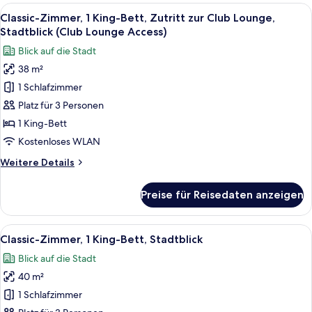
2 Einzelbetten,
Alle
Ein Hotelzimmer mit einem großen Bett
18
Meerblick
Classic-Zimmer, 1 King-Bett, Zutritt zur Club Lounge,
Fotos
Stadtblick (Club Lounge Access)
für
Blick auf die Stadt
Classic-
38 m²
Zimmer,
1 Schlafzimmer
1 King-
Bett,
Platz für 3 Personen
Zutritt
1 King-Bett
zur
Kostenloses WLAN
Club
Weitere
Weitere Details
Lounge,
Details
Stadtblick
für
Preise für Reisedaten anzeigen
Classic-
(Club
Zimmer,
Lounge
1 King-
Alle
Ein Hotelzimmer mit einem großen Bet
Access)
18
Bett,
Classic-Zimmer, 1 King-Bett, Stadtblick
Fotos
anzeigen
Zutritt
Blick auf die Stadt
zur
für
Club
40 m²
Classic-
Lounge,
Zimmer,
1 Schlafzimmer
Stadtblick
1 King-
(Club