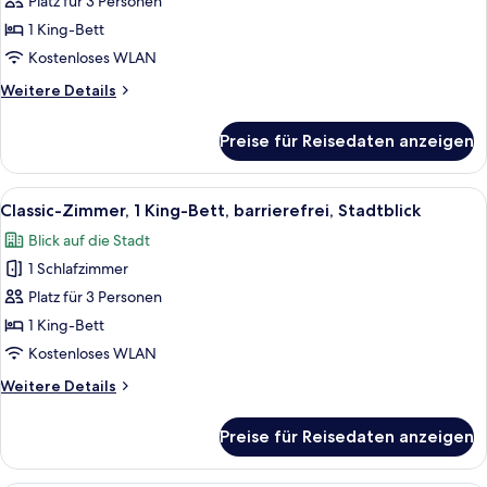
Platz für 3 Personen
Lounge
Bett,
1 King-Bett
Access)
Stadtblick
Kostenloses WLAN
anzeigen
Weitere
Weitere Details
Details
für
Preise für Reisedaten anzeigen
Classic-
Zimmer,
1 King-
Alle
Ein Hotelzimmer mit einem großen Bet
14
Bett,
Classic-Zimmer, 1 King-Bett, barrierefrei, Stadtblick
Fotos
Stadtblick
Blick auf die Stadt
für
1 Schlafzimmer
Classic-
Zimmer,
Platz für 3 Personen
1 King-
1 King-Bett
Bett,
Kostenloses WLAN
barrierefrei,
Weitere
Weitere Details
Stadtblick
Details
anzeigen
für
Preise für Reisedaten anzeigen
Classic-
Zimmer,
1 King-