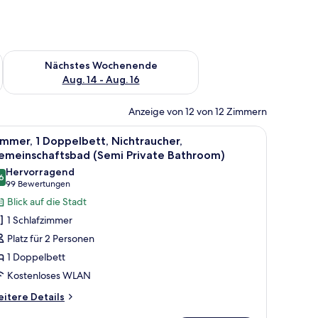
es Wochenende, Aug. 7 - Aug. 9.
Überprüfe die Verfügbarkeit für nächstes Wochenende, Aug. 1
Nächstes Wochenende
Aug. 14 - Aug. 16
Anzeige von 12 von 12 Zimmern
Minikühlschrank, integriertem Wandschrank und Wandbild.
le
Zimmer, 1 Doppelbett, Nichtraucher, Gemeinsc
5
mmer, 1 Doppelbett, Nichtraucher,
otos
emeinschaftsbad (Semi Private Bathroom)
ür
Hervorragend
6
immer,
8,6 von 10
(99
99 Bewertungen
Bewertungen)
Blick auf die Stadt
oppelbett,
1 Schlafzimmer
ichtraucher,
Platz für 2 Personen
emeinschaftsbad
1 Doppelbett
Semi
Kostenloses WLAN
rivate
athroom)
itere
itere Details
tails
nzeigen