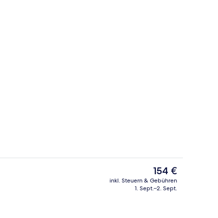
Lobby
Video
Der
154 €
aktuelle
inkl. Steuern & Gebühren
Preis
1. Sept.–2. Sept.
nzelbetten, Nichtraucher, Gemeinschaftsbad (Hallway Bathroom) | Zimmersafe
Sitzecke in der Lobby
beträgt
154 €.