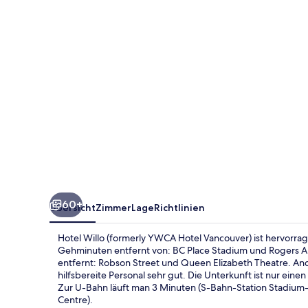
Hotel
Vancouver)
60+
Übersicht
Zimmer
Lage
Richtlinien
Hotel Willo (formerly YWCA Hotel Vancouver) ist hervorr
Gehminuten entfernt von: BC Place Stadium und Rogers A
entfernt: Robson Street und Queen Elizabeth Theatre. A
hilfsbereite Personal sehr gut. Die Unterkunft ist nur ein
Zur U-Bahn läuft man 3 Minuten (S-Bahn-Station Stadium-
Centre).