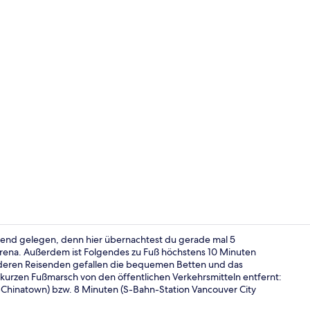
Influencer-
agend gelegen, denn hier übernachtest du gerade mal 5
rena. Außerdem ist Folgendes zu Fuß höchstens 10 Minuten
nderen Reisenden gefallen die bequemen Betten und das
Zimmer, 2 Ei
en kurzen Fußmarsch von den öffentlichen Verkehrsmitteln entfernt:
Chinatown) bzw. 8 Minuten (S-Bahn-Station Vancouver City