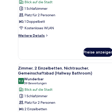
Zimmer,
Bewertungen)
Blick auf die Stadt
1
1 Schlafzimmer
Doppelbett,
Platz für 2 Personen
Nichtraucher,
1 Doppelbett
mit
Kostenloses WLAN
Bad
anzeigen
Weitere
Weitere Details
Details
für
Zimmer,
Preise anzeige
1
Doppelbett,
Nichtraucher,
Alle
Ein Hotelzimmer mit zwei Bett
mit
3
Zimmer, 2 Einzelbetten, Nichtraucher,
Fotos
Bad
Gemeinschaftsbad (Hallway Bathroom)
für
Wunderbar
9,2
Zimmer,
9,2 von 10
(39
39 Bewertungen
2 Einzelbetten,
Bewertungen)
Blick auf die Stadt
Nichtraucher,
1 Schlafzimmer
Gemeinschaftsbad
Platz für 2 Personen
(Hallway
2 Einzelbetten
Bathroom)