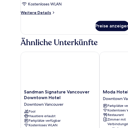
Kostenloses WLAN
anzeigen
Weitere
Weitere Details
Details
für
Preise anzeige
Zimmer,
2 Einzelbetten,
Nichtraucher,
Ähnliche Unterkünfte
Gemeinschaftsbad
(Hallway
Bathroom)
Sandman Signature Vancouver Downtown Hotel
Moda Hotel
Sandman
Moda
Sandman Signature Vancouver
Moda Hote
Signature
Hotel
Downtown Hotel
Downtown Va
Vancouver
Downtown
Downtown Vancouver
Parkplätze v
Downtown
Vancouver
Kostenloses
Hotel
Pool
Restaurant
Haustiere erlaubt
Downtown
Zimmer mit
Parkplätze verfügbar
Vancouver
Verbindungs
Kostenloses WLAN