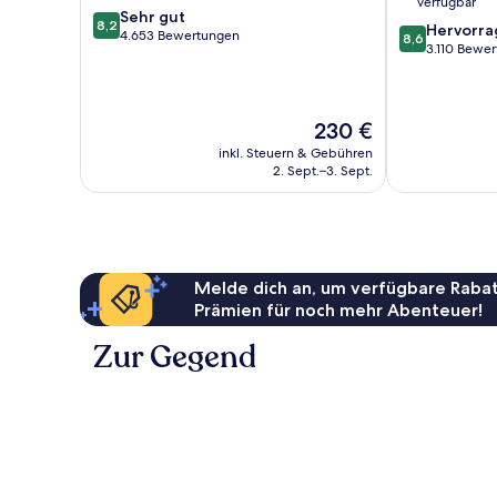
verfügbar
8.2
Sehr gut
8,2
8.6
Hervorr
von
4.653 Bewertungen
8,6
von
3.110 Bewe
10,
10,
Sehr
Hervorragend
gut,
3.110
4.653
Der
230 €
Bewertungen
Bewertungen
Preis
inkl. Steuern & Gebühren
beträgt
2. Sept.–3. Sept.
230 €
Melde dich an, um verfügbare Rabat
Prämien für noch mehr Abenteuer!
Zur Gegend