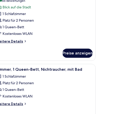
uperior-
(66
66 Bewertungen
immer,
Bewertungen)
Blick auf die Stadt
1 Schlafzimmer
ueen-
Platz für 2 Personen
ett,
1 Queen-Bett
ichtraucher,
Kostenloses WLAN
it
ad
itere
itere Details
tails
nzeigen
r
Preise anzeigen
perior-
mmer,
rhängen.
ucher, mit Bad | Zimmersafe, Schreibtisch, laptopgeeigneter Arbeitsplatz
le
Zimmersafe, Schreibtisch, laptopgeeigneter A
3
ueen-
mmer, 1 Queen-Bett, Nichtraucher, mit Bad
otos
tt,
1 Schlafzimmer
chtraucher,
ür
t
Platz für 2 Personen
immer,
ad
1 Queen-Bett
ueen-
Kostenloses WLAN
ett,
itere
itere Details
ichtraucher,
tails
it
r