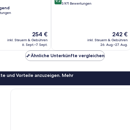
9,2
von
3.971 Bewertungen
agend
10,
rtungen
Wunderbar,
3.971
,
Bewertungen
Der
Der
254 €
242 €
Preis
Preis
inkl. Steuern & Gebühren
inkl. Steuern & Gebühren
beträgt
beträgt
6. Sept.–7. Sept.
26. Aug.–27. Aug.
254 €
242 €
Ähnliche Unterkünfte vergleichen
te und Vorteile anzuzeigen. Mehr