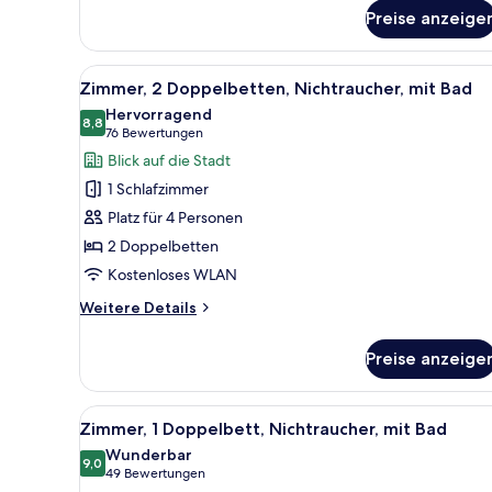
bed
Preise anzeige
and
Private
Bathroom
Alle
Ein Hotelzimmer mit zwei Bett
5
Zimmer, 2 Doppelbetten, Nichtraucher, mit Bad
Fotos
Hervorragend
für
8,8
8,8 von 10
(76
76 Bewertungen
Zimmer,
Bewertungen)
Blick auf die Stadt
2 Doppelbetten,
1 Schlafzimmer
Nichtraucher,
Platz für 4 Personen
mit
2 Doppelbetten
Bad
Kostenloses WLAN
anzeigen
Weitere
Weitere Details
Details
für
Preise anzeige
Zimmer,
2 Doppelbetten,
Nichtraucher,
Alle
Zimmersafe, Schreibtisch, lapt
5
mit
Zimmer, 1 Doppelbett, Nichtraucher, mit Bad
Fotos
Bad
Wunderbar
für
9,0
9,0 von 10
(49
49 Bewertungen