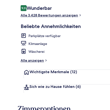
Bewertungen
Wunderbar
9,0
9,0 von 10.
Alle 3.428 Bewertungen anzeigen
Dachterrasse
Beliebte Annehmlichkeiten
Parkplätze verfügbar
Klimaanlage
Wäscherei
Alle anzeigen
Wichtigste Merkmale
(12)
Sich wie zu Hause fühlen
(6)
Zimmeroptionen