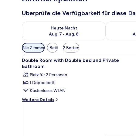
Überprüfe die Verfügbarkeit für diese D
Überprüfe die Verfügbarkeit für heute Nacht, Aug. 7
Überprüfe die
Heute Nacht
Aug. 7 - Aug. 8
A
Verfügbare
Alle Zimmer
1 Bett
2 Betten
Filter
Alle
Zimmersafe, Schreibtisch, lapt
für
12
Double Room with Double bed and Private
Fotos
Zimmer
Bathroom
für
Platz für 2 Personen
Double
1 Doppelbett
Room
Kostenloses WLAN
with
Double
Weitere
Weitere Details
Details
bed
für
and
Double
Private
Room
Bathroom
with
Double
anzeigen