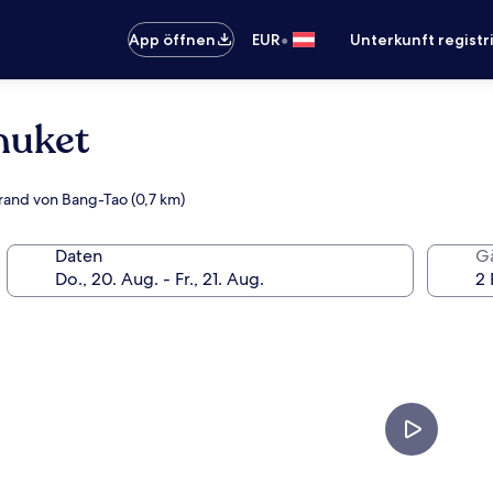
•
App öffnen
EUR
Unterkunft registr
huket
trand von Bang-Tao (0,7 km)
Daten
G