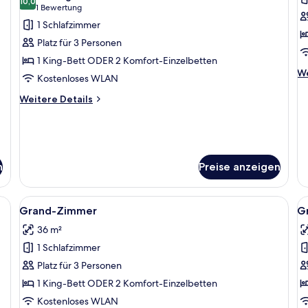
für
10,0
f
10,0 von 10
(1
1 Bewertung
Deluxe-
D
Bewertung)
1 Schlafzimmer
Zimmer
Z
Platz für 3 Personen
anzeigen
a
1 King-Bett ODER 2 Komfort-Einzelbetten
We
We
Kostenloses WLAN
De
fü
Weitere
Weitere Details
De
Details
Z
für
Deluxe-
Zimmer
n
Preise anzeigen
einem großen Bett, einem Flachbildfernseher und einem Balkon mit Blick a
Alle
Ein modernes Hotelzimmer mit einem 
Al
11
Grand-Zimmer
G
Fotos
F
36 m²
für
f
1 Schlafzimmer
Grand-
G
Zimmer
Z
Platz für 3 Personen
anzeigen
a
1 King-Bett ODER 2 Komfort-Einzelbetten
Kostenloses WLAN