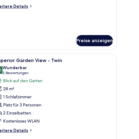
itere
itere Details
tails
r
and-
immer
Preise anzeigen
 einen Pool und Palmen.
roßen Bett, einem an der Wand befestigten Fernseher und Blick auf einen 
le
Ein Hotelzimmer mit zwei Betten, einem kleine
8
perior Garden View - Twin
otos
Wunderbar
ür
0
9,0 von 10
(2
2 Bewertungen
uperior
Bewertungen)
Blick auf den Garten
arden
28 m²
iew
1 Schlafzimmer
Platz für 3 Personen
win
2 Einzelbetten
nzeigen
Kostenloses WLAN
itere
itere Details
tails