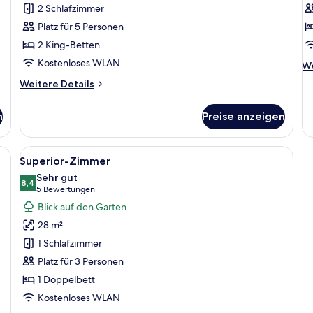
Andaman
2
2 Schlafzimmer
Suite
a
Platz für 5 Personen
anzeigen
2 King-Betten
Kostenloses WLAN
We
We
De
Weitere
Weitere Details
fü
Details
A
für
2
n
Preise anzeigen
2Bedrooms
Andaman
Suite
n, einem Fernseher, einem Schreibtisch und einem Sessel.
Alle
Ein modernes Hotelzimmer mit einem g
13
Superior-Zimmer
Fotos
Sehr gut
für
8,4
8,4 von 10
(5
5 Bewertungen
Superior-
Bewertungen)
Blick auf den Garten
Zimmer
28 m²
anzeigen
1 Schlafzimmer
Platz für 3 Personen
1 Doppelbett
Kostenloses WLAN