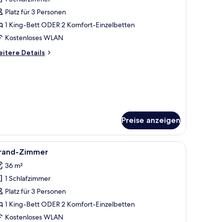
ür
Platz für 3 Personen
eluxe-
immer
1 King-Bett ODER 2 Komfort-Einzelbetten
nzeigen
Kostenloses WLAN
itere
itere Details
tails
r
luxe-
immer
Preise anzeigen
uf den Pool und die Grünanlage.
großen Bett, einem Fernseher und Blick auf einen Swimmingpool.
le
Ein modernes Hotelzimmer mit einem großen 
11
rand-Zimmer
otos
36 m²
ür
1 Schlafzimmer
rand-
immer
Platz für 3 Personen
nzeigen
1 King-Bett ODER 2 Komfort-Einzelbetten
Kostenloses WLAN