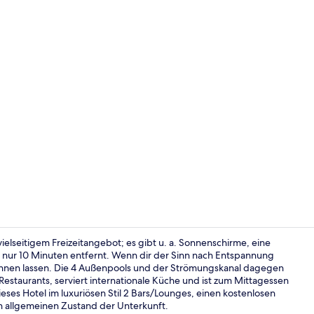
Influencer-
ielseitigem Freizeitangebot; es gibt u. a. Sonnenschirme, eine
ß nur 10 Minuten entfernt. Wenn dir der Sinn nach Entspannung
hnen lassen. Die 4 Außenpools und der Strömungskanal dagegen
Privatstrand
staurants, serviert internationale Küche und ist zum Mittagessen
eses Hotel im luxuriösen Stil 2 Bars/Lounges, einen kostenlosen
 allgemeinen Zustand der Unterkunft.