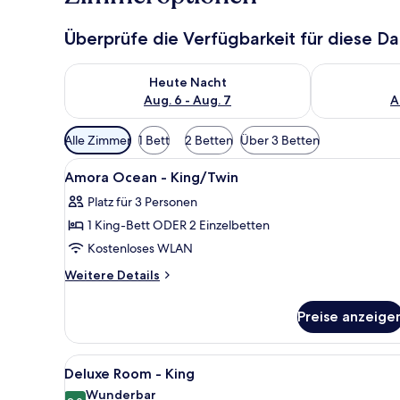
Überprüfe die Verfügbarkeit für diese D
Überprüfe die Verfügbarkeit für heute Nacht, Aug. 6
Überprüfe die
Heute Nacht
Aug. 6 - Aug. 7
A
Verfügbare
Alle Zimmer
1 Bett
2 Betten
Über 3 Betten
Filter
Alle
Minibar, Zimmersafe, Schreibt
für
5
Amora Ocean - King/Twin
Fotos
Zimmer
Platz für 3 Personen
für
1 King-Bett ODER 2 Einzelbetten
Amora
Ocean
Kostenloses WLAN
-
Weitere
Weitere Details
King/Twin
Details
für
anzeigen
Preise anzeige
Amora
Ocean
-
Alle
Ein modernes Hotelzimmer mit 
5
King/Twin
Deluxe Room - King
Fotos
Wunderbar