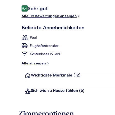
Bewertungen
Sehr gut
8,4
8,4 von 10.
Alle 119 Bewertungen anzeigen
4 Außenpools
Beliebte Annehmlichkeiten
Pool
Flughafentransfer
Kostenloses WLAN
Alle anzeigen
Wichtigste Merkmale
(12)
Sich wie zu Hause fühlen
(6)
Zimmeroptionen