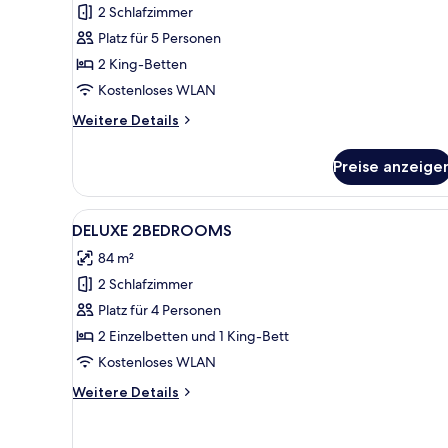
Coral
2 Schlafzimmer
Suite
Platz für 5 Personen
anzeigen
2 King-Betten
Kostenloses WLAN
Weitere
Weitere Details
Details
für
Preise anzeige
2Bedroom
Coral
Suite
Alle
Ein Hotelzimmer mit zwei Bette
5
DELUXE 2BEDROOMS
Fotos
84 m²
für
2 Schlafzimmer
DELUXE
2BEDROOMS
Platz für 4 Personen
anzeigen
2 Einzelbetten und 1 King-Bett
Kostenloses WLAN
Weitere
Weitere Details
Details
für
DELUXE