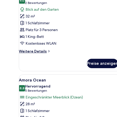
für
9,0
9,0 von 10
(2
2 Bewertungen
Deluxe
Bewertungen)
Blick auf den Garten
Room
32 m²
-
1 Schlafzimmer
King
Platz für 3 Personen
anzeigen
1 King-Bett
Kostenloses WLAN
Weitere
Weitere Details
Details
für
Preise anzeige
Deluxe
Room
-
Alle
Ein modernes Hotelzimmer mit 
6
King
Amora Ocean
Fotos
Hervorragend
für
8,8
8,8 von 10
(5
5 Bewertungen
Amora
Bewertungen)
Eingeschränkter Meerblick (Ozean)
Ocean
28 m²
anzeigen
1 Schlafzimmer