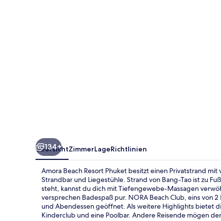
134+
Übersicht
Zimmer
Lage
Richtlinien
Amora Beach Resort Phuket besitzt einen Privatstrand mit v
Strandbar und Liegestühle. Strand von Bang-Tao ist zu Fu
steht, kannst du dich mit Tiefengewebe-Massagen verwö
versprechen Badespaß pur. NORA Beach Club, eins von 2 Re
und Abendessen geöffnet. Als weitere Highlights bietet di
Kinderclub und eine Poolbar. Andere Reisende mögen den