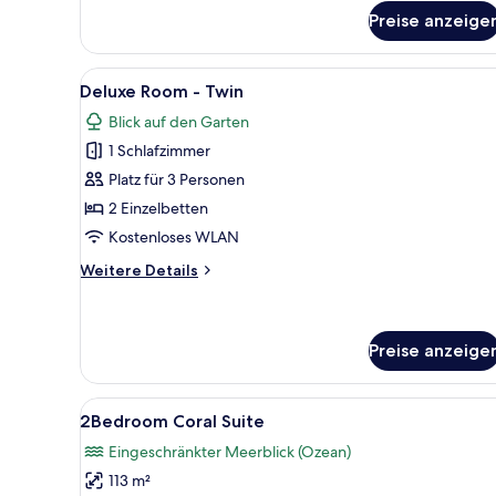
Zimmer
Preise anzeige
Alle
Ein Hotelzimmer mit einem groß
5
Deluxe Room - Twin
Fotos
Blick auf den Garten
für
1 Schlafzimmer
Deluxe
Room
Platz für 3 Personen
-
2 Einzelbetten
Twin
Kostenloses WLAN
anzeigen
Weitere
Weitere Details
Details
für
Deluxe
Room
Preise anzeige
-
Twin
Alle
Ein Hotelzimmer mit Fernseher,
6
2Bedroom Coral Suite
Fotos
Eingeschränkter Meerblick (Ozean)
für
113 m²
2Bedroom