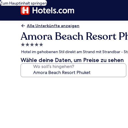
Zum Hauptinhalt springen
Alle Unterkünfte anzeigen
Amora Beach Resort P
5.0-
Sterne-
Hotel im gehobenen Stil direkt am Strand mit Strandbar - S
Unterkunft
Wähle deine Daten, um Preise zu sehen
Wo soll’s hingehen?
Fotogalerie
von
Amora
Beach
Resort
Phuket