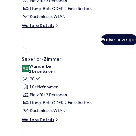
Platz für 3 Personen
1 King-Bett ODER 2 Einzelbetten
Kostenloses WLAN
Weitere
Weitere Details
Details
für
Preise anzeige
Amora
Ocean
Alle
Ein modernes Hotelzimmer mit
9
Superior-Zimmer
Fotos
Wunderbar
für
9,0
9,0 von 10
(2
2 Bewertungen
Superior-
Bewertungen)
28 m²
Zimmer
1 Schlafzimmer
anzeigen
Platz für 3 Personen
1 King-Bett ODER 2 Einzelbetten
Kostenloses WLAN
Weitere
Weitere Details
Details
für
Superior-