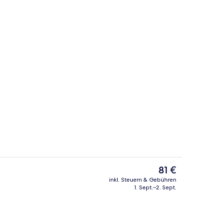
Strandbar
Video
Der
81 €
aktuelle
inkl. Steuern & Gebühren
Preis
1. Sept.–2. Sept.
, weißer Sandstrand, Liegestühle, Sonnenschirme
2 Restaurants; Frühstück, Mittagesse
beträgt
81 €.