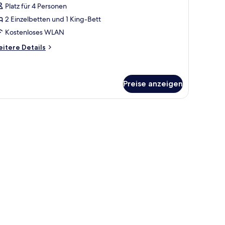
BEDROOMS
Platz für 4 Personen
nzeigen
2 Einzelbetten und 1 King-Bett
Kostenloses WLAN
itere
itere Details
tails
r
MORA
BEDROOMS
Preise anzeigen
roßen Bett, einem Schreibtisch und einem Stuhl.