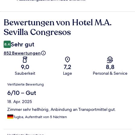
Bewertungen von Hotel M.A.
Bewertungen
Sevilla Congresos
Sehr gut
8,4
852 Bewertungen
9,0
7,2
8,8
Sauberkeit
Lage
Personal & Service
Bewertungen
Verifizierte Bewertung
6/10 – Gut
18. Apr. 2025
Zimmer sehr hellhörig, Anbindung an Transportmittel gut.
Tugba, Aufenthalt von 5 Nächten