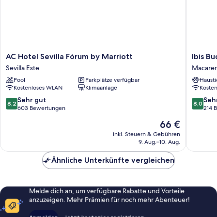
AC
Ibis
AC Hotel Sevilla Fórum by Marriott
Ibis B
Hotel
Budget
Sevilla Este
Macaren
Sevilla
Sevilla
Pool
Parkplätze verfügbar
Hausti
Fórum
Aeropue
Kostenloses WLAN
Klimaanlage
Koste
by
Macare
Marriott
Norte
8.2
8.0
Sehr gut
Seh
8,2
8,0
Sevilla
von
von
603 Bewertungen
214 
Este
10,
10,
Der
66 €
Sehr
Sehr
Preis
gut,
gut,
inkl. Steuern & Gebühren
beträgt
9. Aug.–10. Aug.
603
214
66 €
Bewertungen
Bewert
Ähnliche Unterkünfte vergleichen
Melde dich an, um verfügbare Rabatte und Vorteile
anzuzeigen. Mehr Prämien für noch mehr Abenteuer!