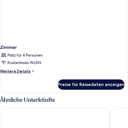
Zimmer
Platz für 4 Personen
Kostenloses WLAN
Weitere
Weitere Details
Details
für
Preise für Reisedaten anzeigen
Zimmer
Ähnliche Unterkünfte
AC Hotel Sevilla Fórum by Marriott
Ibis Bud