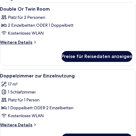
Zimmer
Alle
Minibar, Zimmersafe, Schreibtisch, V
26
Double Or Twin Room
Fotos
Platz für 2 Personen
für
2 Einzelbetten ODER 1 Doppelbett
Double
Or
Kostenloses WLAN
Twin
Weitere
Weitere Details
Room
Details
für
anzeigen
Preise für Reisedaten anzeigen
Double
Or
Twin
Alle
Ein Hotelzimmer mit zwei Betten, eine
5
Room
Doppelzimmer zur Einzelnutzung
Fotos
17 m²
für
1 Schlafzimmer
Doppelzimmer
zur
Platz für 1 Person
Einzelnutzung
1 Doppelbett ODER 2 Einzelbetten
anzeigen
Kostenloses WLAN
Weitere
Weitere Details
Details
für