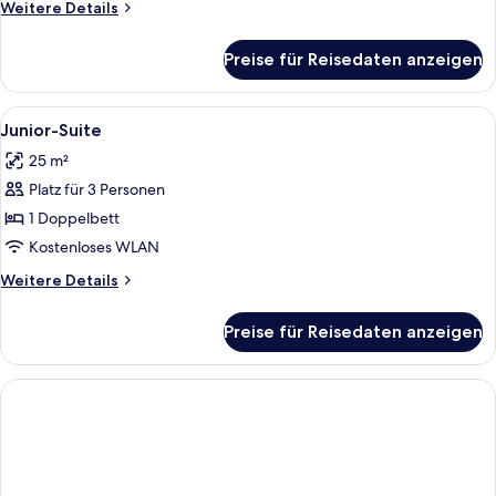
Weitere
Weitere Details
Details
für
Preise für Reisedaten anzeigen
Familienzimmer
Alle
Ein modernes Hotelzimmer mit Bett, 
7
Junior-Suite
Fotos
25 m²
für
Platz für 3 Personen
Junior-
Suite
1 Doppelbett
anzeigen
Kostenloses WLAN
Weitere
Weitere Details
Details
für
Preise für Reisedaten anzeigen
Junior-
Suite