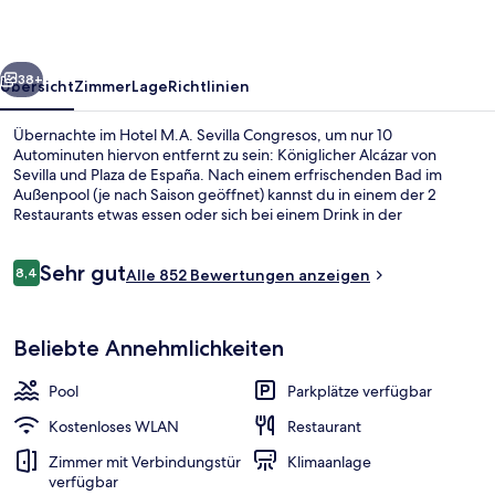
rück
Weiter
38+
Übersicht
Zimmer
Lage
Richtlinien
Übernachte im Hotel M.A. Sevilla Congresos, um nur 10
Autominuten hiervon entfernt zu sein: Königlicher Alcázar von
Sevilla und Plaza de España. Nach einem erfrischenden Bad im
Außenpool (je nach Saison geöffnet) kannst du in einem der 2
Restaurants etwas essen oder sich bei einem Drink in der
Bar/Lounge entspannen. Außerdem ist Folgendes mit dem Auto
höchstens 15 Minuten entfernt: Vergnügungspark Isla Mágica und
Bewertungen
Sehr gut
Plaza de Armas (Einkaufszentrum). Andere Reisende haben viel
8,4
Alle 852 Bewertungen anzeigen
8,4 von 10.
Gutes über das hilfsbereite Personal zu berichten.
Junior-Suite | Whirlwanne
Beliebte Annehmlichkeiten
Pool
Parkplätze verfügbar
Kostenloses WLAN
Restaurant
Zimmer mit Verbindungstür
Klimaanlage
verfügbar