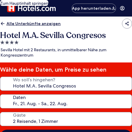
Zum Hauptinhalt springen
App herunterladen
Alle Unterkünfte anzeigen
Hotel M.A. Sevilla Congresos
4.0-
Sterne-
Sevilla Hotel mit 2 Restaurants, in unmittelbarer Nähe zum
Unterkunft
Kongresszentrum
Wähle deine Daten, um Preise zu sehen
Wo soll’s hingehen?
Daten
Gäste