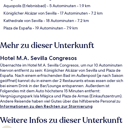
Aquopolis (Erlebnisbad)
- 5 Autominuten
- 1.9 km
Königlicher Alcázar von Sevilla
- 17 Autominuten
- 7.2 km
Kathedrale von Sevilla
- 18 Autominuten
- 7.2 km
Plaza de España
- 19 Autominuten
- 7.9 km
Mehr zu dieser Unterkunft
Hotel M.A. Sevilla Congresos
Übernachte im Hotel M.A. Sevilla Congresos, um nur 10 Autominuten
hiervon entfernt zu sein: Königlicher Alcázar von Sevilla und Plaza de
España. Nach einem erfrischenden Bad im Außenpool (je nach Saison
geöffnet) kannst du in einem der 2 Restaurants etwas essen oder sich
bei einem Drink in der Bar/Lounge entspannen. Außerdem ist
Folgendes mit dem Auto höchstens 15 Minuten entfernt:
Vergnügungspark Isla Mágica und Plaza de Armas (Einkaufszentrum).
Andere Reisende haben viel Gutes über das hilfsbereite Personal zu
berichten.
Informationen zu den Rechten zur Stornierung
Weitere Infos zu dieser Unterkunft