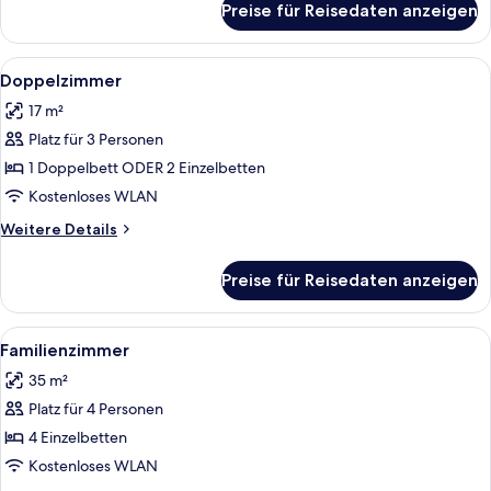
Preise für Reisedaten anzeigen
Doppelzimmer
zur
Einzelnutzung
Alle
Ein Hotelzimmer mit zwei Betten, eine
5
Doppelzimmer
Fotos
17 m²
für
Platz für 3 Personen
Doppelzimmer
anzeigen
1 Doppelbett ODER 2 Einzelbetten
Kostenloses WLAN
Weitere
Weitere Details
Details
für
Preise für Reisedaten anzeigen
Doppelzimmer
Alle
Ein Hotelzimmer mit zwei Betten, eine
5
Familienzimmer
Fotos
35 m²
für
Platz für 4 Personen
Familienzimmer
anzeigen
4 Einzelbetten
Kostenloses WLAN