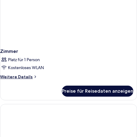
Zimmer
Platz für 1 Person
Kostenloses WLAN
Weitere
Weitere Details
Details
für
Preise für Reisedaten anzeigen
Zimmer