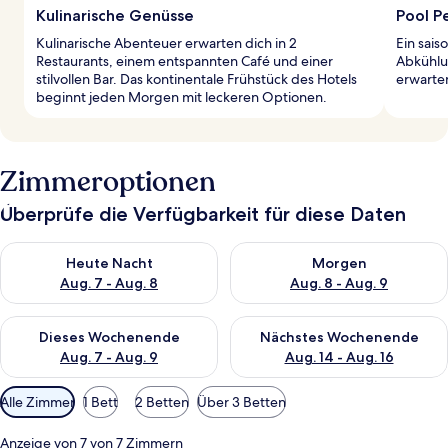
Kulinarische Genüsse
Pool P
Kulinarische Abenteuer erwarten dich in 2
Ein sais
Restaurants, einem entspannten Café und einer
Abkühlu
stilvollen Bar. Das kontinentale Frühstück des Hotels
erwarte
beginnt jeden Morgen mit leckeren Optionen.
Zimmeroptionen
Überprüfe die Verfügbarkeit für diese Daten
Überprüfe die Verfügbarkeit für heute Nacht, Aug. 7 - Aug. 8.
Überprüfe die Verfügbarkeit f
Heute Nacht
Morgen
Aug. 7 - Aug. 8
Aug. 8 - Aug. 9
Überprüfe die Verfügbarkeit für dieses Wochenende, Aug. 7 - 
Überprüfe die Verfügbarkeit f
Dieses Wochenende
Nächstes Wochenende
Aug. 7 - Aug. 9
Aug. 14 - Aug. 16
Verfügbare
Alle Zimmer
1 Bett
2 Betten
Über 3 Betten
Filter
für
Anzeige von 7 von 7 Zimmern