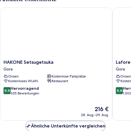
HAKONE Setsugetsuka
Laforet 
HAKONE
Laforet
HAKONE Setsugetsuka
Lafore
Setsugetsuka
Hakone
Gora
Gora
Gora
Gora
Onsen
Kostenlose Parkplätze
Onsen
Yunosum
Kostenloses WLAN
Restaurant
Koste
Gora
8.8
8.8
Hervorragend
Her
8,8
8,8
von
von
335 Bewertungen
1.00
10,
10,
Hervorragend,
Hervorr
Der
216 €
335
1.003
Preis
Bewertungen
Bewert
28. Aug.–29. Aug.
beträgt
216 €
Ähnliche Unterkünfte vergleichen