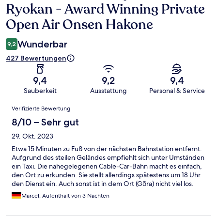
Ryokan - Award Winning Private
Open Air Onsen Hakone
Wunderbar
9,2
427 Bewertungen
9,4
9,2
9,4
Sauberkeit
Ausstattung
Personal & Service
Bewertungen
Verifizierte Bewertung
8/10 – Sehr gut
29. Okt. 2023
Etwa 15 Minuten zu Fuß von der nächsten Bahnstation entfernt.
Aufgrund des steilen Geländes empfiehlt sich unter Umständen
ein Taxi. Die nahegelegenen Cable-Car-Bahn macht es einfach,
den Ort zu erkunden. Sie stellt allerdings spätestens um 18 Uhr
den Dienst ein. Auch sonst ist in dem Ort (Gōra) nicht viel los.
Der nächste Konbini liegt im Nachbarort. Es gibt nur etwa 5
Marcel, Aufenthalt von 3 Nächten
Gästezimmer wodurch man viel Ruhe hat und gut entspannen
kann… vorausgesetzt man hat keine Familie mit Kindern als