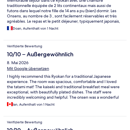
Mémorable séjour dans ce Ryokan avec une chambre
traditionnelle équipée de 2 lits continentaux mais aussi de
futons dans lequel notre fille de 14 ans a pu (bien) dormir. Les
Onsens, au nombre de 3 , sont facilement réservables et très
agréables. Le repas et le petit déjeuner, typiquement japonais,
sont excellents et resteront comme un des grands moments
Doan, Aufenthalt von 1 Nacht
gastronomiques de notre séjour. L’accueil est excellent et la
localisation facilement accessible grâce à la ligne de bus S. Nous
recommandons donc fortement cet établissement!
Verifizierte Bewertung
10/10 – Außergewöhnlich
8. Mai 2026
Mit Google übersetzen
I highly recommend this Ryokan for a traditional Japanese
experience. The room was spacious, comfortable and I loved
the tatami mat! The kaiseki and traditional breakfast meal were
exceptional, with beautifully plated dishes. The staff were
incredibly welcoming and helpful. The onsen was a wonderful
place to unwind, with three options available - be sure to book
Ian, Aufenthalt von 1 Nacht
in advance to secure a private timeslot. The nearby antique
museum is also worth exploring if you have some free time.
Overall, I had a fantastic and relaxing stay at this Ryokan, which
Verifizierte Bewertung
provided a peaceful escape from the hustle and bustle of the
city.