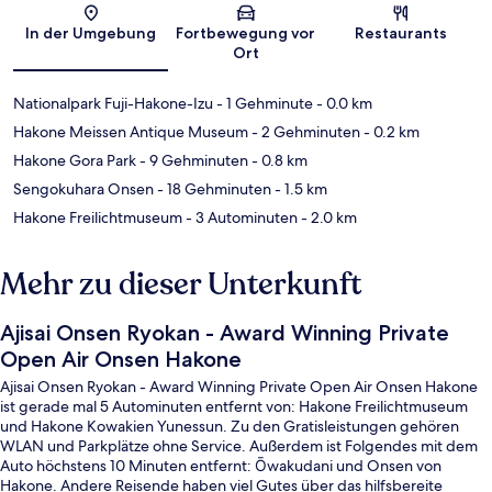
Karte
In der Umgebung
Fortbewegung vor
Restaurants
Ort
Nationalpark Fuji-Hakone-Izu
- 1 Gehminute
- 0.0 km
Hakone Meissen Antique Museum
- 2 Gehminuten
- 0.2 km
Hakone Gora Park
- 9 Gehminuten
- 0.8 km
Sengokuhara Onsen
- 18 Gehminuten
- 1.5 km
Hakone Freilichtmuseum
- 3 Autominuten
- 2.0 km
Mehr zu dieser Unterkunft
Ajisai Onsen Ryokan - Award Winning Private
Open Air Onsen Hakone
Ajisai Onsen Ryokan - Award Winning Private Open Air Onsen Hakone
ist gerade mal 5 Autominuten entfernt von: Hakone Freilichtmuseum
und Hakone Kowakien Yunessun. Zu den Gratisleistungen gehören
WLAN und Parkplätze ohne Service. Außerdem ist Folgendes mit dem
Auto höchstens 10 Minuten entfernt: Ōwakudani und Onsen von
Hakone. Andere Reisende haben viel Gutes über das hilfsbereite