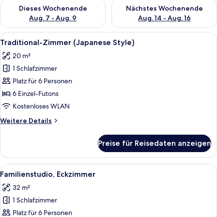
Überprüfe die Verfügbarkeit für dieses Wochenende, Aug. 7 - 
Überprüfe die Verfügbarkeit f
Dieses Wochenende
Nächstes Wochenende
Aug. 7 - Aug. 9
Aug. 14 - Aug. 16
Alle
Ein traditioneller japanischer Raum m
9
Traditional-Zimmer (Japanese Style)
Fotos
20 m²
für
1 Schlafzimmer
Traditional-
Zimmer
Platz für 6 Personen
(Japanese
6 Einzel-Futons
Style)
Kostenloses WLAN
anzeigen
Weitere
Weitere Details
Details
für
Preise für Reisedaten anzeigen
Traditional-
Zimmer
(Japanese
Alle
Ein traditioneller japanischer Raum m
9
Style)
Familienstudio, Eckzimmer
Fotos
32 m²
für
1 Schlafzimmer
Familienstudio,
Eckzimmer
Platz für 6 Personen