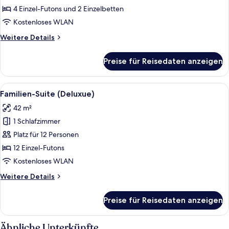
anzeigen
4 Einzel-Futons und 2 Einzelbetten
Kostenloses WLAN
Weitere
Weitere Details
Details
für
Preise für Reisedaten anzeigen
Familienstudio,
Eckzimmer
Alle
Ein Raum mit Tatami-Matten, einem nie
8
Familien-Suite (Deluxue)
Fotos
42 m²
für
1 Schlafzimmer
Familien-
Suite
Platz für 12 Personen
(Deluxue)
12 Einzel-Futons
anzeigen
Kostenloses WLAN
Weitere
Weitere Details
Details
für
Preise für Reisedaten anzeigen
Familien-
Suite
(Deluxue)
Ähnliche Unterkünfte