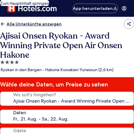
Zum Hauptinhalt springen
App herunterladen
Alle Unterkünfte anzeigen
Ajisai Onsen Ryokan - Award
Winning Private Open Air Onsen
Hakone
4.0-
Sterne-
Ryokan in den Bergen - Hakone Kowakien Yunessun (2,6 km)
Unterkunft
Wähle deine Daten, um Preise zu sehen
Wo soll’s hingehen?
Daten
Gäste