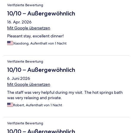
Nachbar. Die Zimmer sind sehr geräumig, bieten aber kaum
Verifizierte Bewertung
Möglichkeiten Kleidungsstücke oder nasse Handtücher
aufzuhängen. Man kann morgens und abends jeweils 50
10/10 – Außergewöhnlich
Minuten lang eines von drei Onsen nutzen. Terminabsprache
16. Apr. 2026
erfolgt an der Rezeption. Das Personal ist sehr freundlich und
hilfsbereit und kann gut englisch sprechen.
Mit Google übersetzen
Pleasant stay, excellent dinner!
Xiaodong, Aufenthalt von 1 Nacht
Verifizierte Bewertung
10/10 – Außergewöhnlich
6. Juni 2026
Mit Google übersetzen
The staff was very helpful during my visit. The hot springs bath
was very relaxing and private.
Robert, Aufenthalt von 1 Nacht
Verifizierte Bewertung
10/10 – Außergewöhnlich