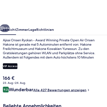
Ryokan
-
Award
Winning
rück
Weiter
Private
69+
Übersicht
Zimmer
Lage
Richtlinien
Open
Ajisai Onsen Ryokan - Award Winning Private Open Air Onsen
Air
Hakone ist gerade mal 5 Autominuten entfernt von: Hakone
Freilichtmuseum und Hakone Kowakien Yunessun. Zu den
Onsen
Gratisleistungen gehören WLAN und Parkplätze ohne Service.
Hakone
Außerdem ist Folgendes mit dem Auto höchstens 10 Minuten
entfernt: Ōwakudani und Onsen von Hakone. Andere Reisende
haben viel Gutes über das hilfsbereite Personal zu berichten.
VIP Access
Der
166 €
Heiße Quellen
aktuelle
23. Aug.–24. Aug.
Preis
Bewertungen
Wunderbar
9,2
beträgt
Alle 427 Bewertungen anzeigen
9,2 von 10.
166 €.
Beliebte Annehmlichkeiten