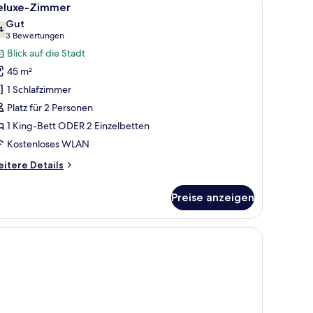
5
eluxe-Zimmer
otos
Gut
ür
4
7,4 von 10
(3
3 Bewertungen
eluxe-
Bewertungen)
Blick auf die Stadt
immer
45 m²
nzeigen
1 Schlafzimmer
Platz für 2 Personen
1 King-Bett ODER 2 Einzelbetten
Kostenloses WLAN
itere
itere Details
tails
r
Preise anzeigen
luxe-
immer