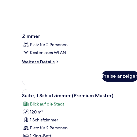
Zimmer
Platz für 2 Personen
Kostenloses WLAN
Weitere
Weitere Details
Details
für
Preise anzeige
Zimmer
Alle
Hochwertige Bettwaren, Miniba
4
Suite, 1 Schlafzimmer (Premium Master)
Fotos
Blick auf die Stadt
für
120 m²
Suite,
1
1 Schlafzimmer
Schlafzimmer
Platz für 2 Personen
(Premium
1 King-Bett