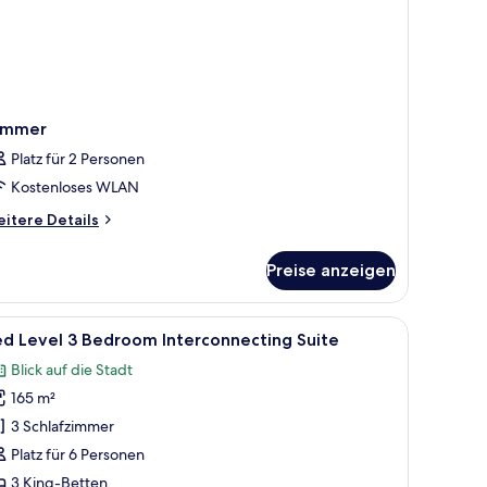
immer
Platz für 2 Personen
Kostenloses WLAN
itere
itere Details
tails
r
Preise anzeigen
immer
ersafe, Schreibtisch
le
Ein modernes Hotelzimmer mit einem runden Es
5
d Level 3 Bedroom Interconnecting Suite
otos
Blick auf die Stadt
ür
165 m²
ed
evel
3 Schlafzimmer
Platz für 6 Personen
edroom
3 King-Betten