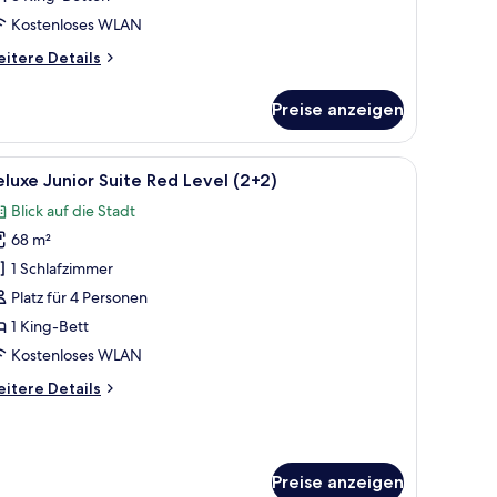
nterconnecting
Kostenloses WLAN
uite
itere
itere Details
nzeigen
tails
r
Preise anzeigen
ed
vel
 Stadt.
, einem Schreibtisch, einem Stuhl, einer Lampe und Blick auf die Skyline der
le
Ein Hotelzimmer mit einem großen Bett, zwei 
4
edroom
luxe Junior Suite Red Level (2+2)
otos
terconnecting
Blick auf die Stadt
ite
ür
68 m²
eluxe
unior
1 Schlafzimmer
uite
Platz für 4 Personen
ed
1 King-Bett
evel
Kostenloses WLAN
2+2)
itere
itere Details
nzeigen
tails
r
luxe
nior
Preise anzeigen
ite