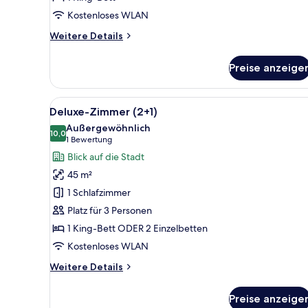
Master)
Kostenloses WLAN
anzeigen
Weitere
Weitere Details
Details
für
Preise anzeige
Suite,
1
Schlafzimmer
Alle
Ein Hotelzimmer mit einem groß
5
(Premium
Deluxe-Zimmer (2+1)
Fotos
Master)
Außergewöhnlich
für
10,0
10,0 von 10
(1
1 Bewertung
Deluxe-
Bewertung)
Blick auf die Stadt
Zimmer
45 m²
(2+1)
1 Schlafzimmer
anzeigen
Platz für 3 Personen
1 King-Bett ODER 2 Einzelbetten
Kostenloses WLAN
Weitere
Weitere Details
Details
für
Preise anzeige
Deluxe-