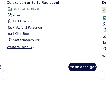
4
Deluxe Junior Suite Red Level
D
Fotos
F
Blick auf die Stadt
für
f
7,
73 m²
Deluxe
D
Junior
Z
1 Schlafzimmer
Suite
a
Platz für 2 Personen
Red
1 King-Bett
Level
Kostenloses WLAN
anzeigen
Weitere
Weitere Details
Details
für
We
We
Deluxe
De
Junior
fü
n
Preise anzeigen
Suite
De
Red
Z
Level