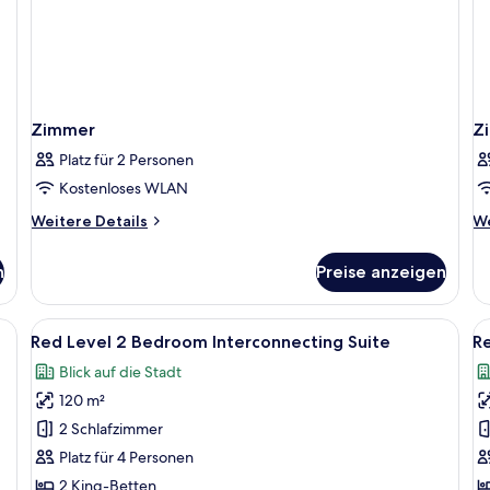
Zimmer
Z
Platz für 2 Personen
Kostenloses WLAN
Weitere
We
Weitere Details
We
Details
De
für
fü
n
Preise anzeigen
Zimmer
Z
r, Zimmersafe, Schreibtisch
Alle
Hochwertige Bettwaren, Minibar, Zimm
Al
5
Red Level 2 Bedroom Interconnecting Suite
Re
Fotos
F
Blick auf die Stadt
für
f
120 m²
Red
R
Level
L
2 Schlafzimmer
2
3
Platz für 4 Personen
Bedroom
B
2 King-Betten