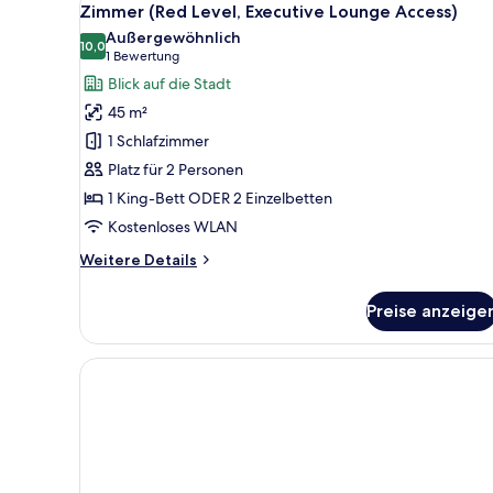
7
Zimmer (Red Level, Executive Lounge Access)
Fotos
Außergewöhnlich
für
10,0
10,0 von 10
(1
1 Bewertung
Zimmer
Bewertung)
Blick auf die Stadt
(Red
45 m²
Level,
1 Schlafzimmer
Executive
Platz für 2 Personen
Lounge
1 King-Bett ODER 2 Einzelbetten
Access)
anzeigen
Kostenloses WLAN
Weitere
Weitere Details
Details
für
Preise anzeige
Zimmer
(Red
Level,
Executive
Lounge
Access)