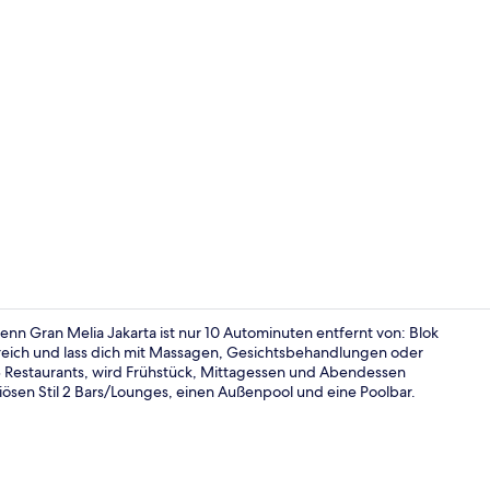
Video der U
nn Gran Melia Jakarta ist nur 10 Autominuten entfernt von: Blok
eich und lass dich mit Massagen, Gesichtsbehandlungen oder
3 Restaurants, wird Frühstück, Mittagessen und Abendessen
3 Restaurant
uriösen Stil 2 Bars/Lounges, einen Außenpool und eine Poolbar.