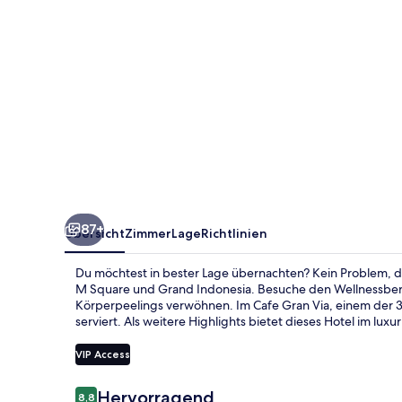
87+
Übersicht
Zimmer
Lage
Richtlinien
Du möchtest in bester Lage übernachten? Kein Problem, de
M Square und Grand Indonesia. Besuche den Wellnessber
Körperpeelings verwöhnen. Im Cafe Gran Via, einem der 
serviert. Als weitere Highlights bietet dieses Hotel im lux
VIP Access
Bewertungen
Hervorragend
8,8