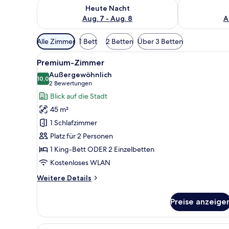
Überprüfe die Verfügbarkeit für heute Nacht, Aug. 7
Überprüfe die
Heute Nacht
Aug. 7 - Aug. 8
A
Verfügbare
Alle Zimmer
1 Bett
2 Betten
Über 3 Betten
Filter
Alle
Ein Hotelzimmer mit einem groß
für
4
Premium-Zimmer
Fotos
Zimmer
Außergewöhnlich
für
10,0
10,0 von 10
(2
2 Bewertungen
Premium-
Bewertungen)
Blick auf die Stadt
Zimmer
45 m²
anzeigen
1 Schlafzimmer
Platz für 2 Personen
1 King-Bett ODER 2 Einzelbetten
Kostenloses WLAN
Weitere
Weitere Details
Details
für
Preise anzeige
Premium-
Zimmer
Alle
Ein Hotelzimmer mit einem groß