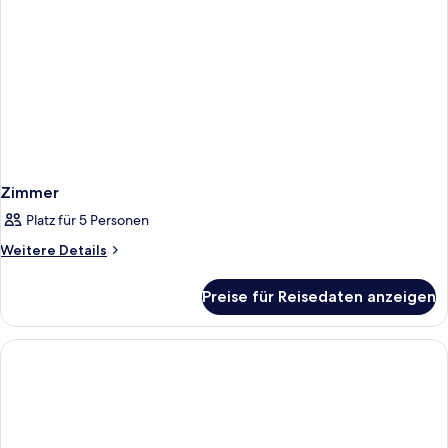
Zimmer
Platz für 5 Personen
Weitere
Weitere Details
Details
für
Preise für Reisedaten anzeigen
Zimmer