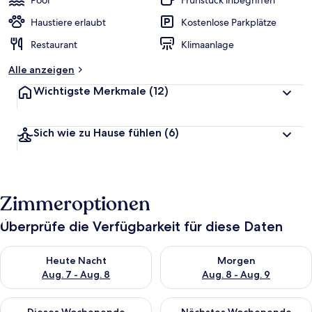
Pool
Frühstück inbegriffen
e
r
Haustiere erlaubt
Kostenlose Parkplätze
t
Restaurant
Klimaanlage
e
t
Alle anzeigen
Wichtigste Merkmale
(12)
Sich wie zu Hause fühlen
(6)
Zimmeroptionen
Überprüfe die Verfügbarkeit für diese Daten
Überprüfe die Verfügbarkeit für heute Nacht, Aug. 7 - Aug. 8.
Überprüfe die Verfügbarkeit f
Heute Nacht
Morgen
Aug. 7 - Aug. 8
Aug. 8 - Aug. 9
Überprüfe die Verfügbarkeit für dieses Wochenende, Aug. 7 - 
Überprüfe die Verfügbarkeit f