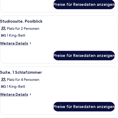
für
Impaired)
Preise für Reisedaten anzeigen
Studiosuite,
anzeigen
barrierefrei
(Hearing
Alle
Ein Hotelzimmer mit einem Bett, einem
6
Impaired)
Studiosuite, Poolblick
Fotos
Platz für 2 Personen
für
1 King-Bett
Studiosuite,
Poolblick
Weitere
Weitere Details
Details
anzeigen
für
Preise für Reisedaten anzeigen
Studiosuite,
Poolblick
Alle
Ein Hotelzimmer mit einem großen Be
5
Suite, 1 Schlafzimmer
Fotos
Platz für 4 Personen
für
1 King-Bett
Suite,
1
Weitere
Weitere Details
Details
Schlafzimmer
für
anzeigen
Preise für Reisedaten anzeigen
Suite,
1
Schlafzimmer