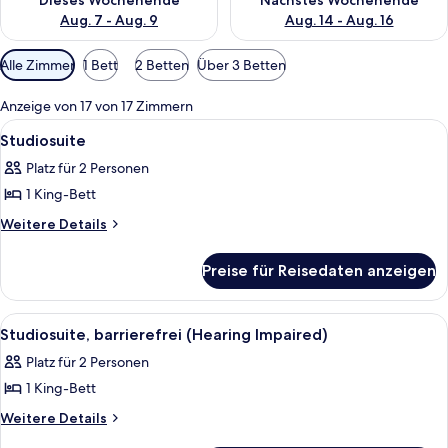
Dieses Wochenende
Nächstes Wochenende
Aug. 7 - Aug. 9
Aug. 14 - Aug. 16
Verfügbare
Alle Zimmer
1 Bett
2 Betten
Über 3 Betten
Filter
für
Anzeige von 17 von 17 Zimmern
Zimmer
Alle
Ein Hotelzimmer mit einem Bett, einem
5
Studiosuite
Fotos
Platz für 2 Personen
für
1 King-Bett
Studiosuite
anzeigen
Weitere
Weitere Details
Details
für
Preise für Reisedaten anzeigen
Studiosuite
Alle
Ein Hotelzimmer mit einem Bett, einem
5
Studiosuite, barrierefrei (Hearing Impaired)
Fotos
Platz für 2 Personen
für
1 King-Bett
Studiosuite,
barrierefrei
Weitere
Weitere Details
Details
(Hearing