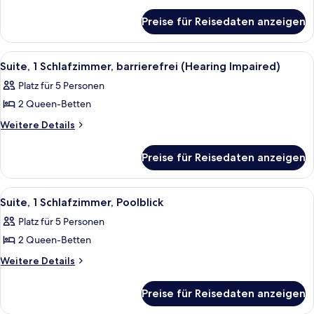
Details
Schlafzimmer
für
anzeigen
Preise für Reisedaten anzeigen
Suite,
1
Schlafzimmer
Alle
Ein Hotelzimmer mit zwei Betten, ein
5
Suite, 1 Schlafzimmer, barrierefrei (Hearing Impaired)
Fotos
Platz für 5 Personen
für
2 Queen-Betten
Suite,
1
Weitere
Weitere Details
Details
Schlafzimmer,
für
barrierefrei
Preise für Reisedaten anzeigen
Suite,
(Hearing
1
Impaired)
Schlafzimmer,
Alle
Ein Hotelzimmer mit zwei Betten, jewei
6
barrierefrei
anzeigen
Suite, 1 Schlafzimmer, Poolblick
Fotos
(Hearing
Platz für 5 Personen
Impaired)
für
2 Queen-Betten
Suite,
1
Weitere
Weitere Details
Details
Schlafzimmer,
für
Poolblick
Preise für Reisedaten anzeigen
Suite,
anzeigen
1