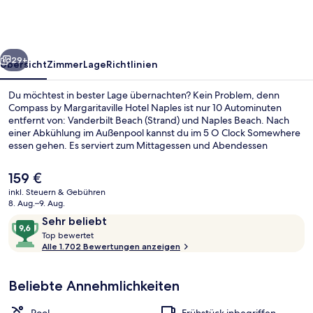
Hotel
Naples
rück
Weiter
29+
Übersicht
Zimmer
Lage
Richtlinien
Du möchtest in bester Lage übernachten? Kein Problem, denn
Compass by Margaritaville Hotel Naples ist nur 10 Autominuten
entfernt von: Vanderbilt Beach (Strand) und Naples Beach. Nach
einer Abkühlung im Außenpool kannst du im 5 O Clock Somewhere
essen gehen. Es serviert zum Mittagessen und Abendessen
amerikanische Küche. Du kannst dich auf eine Loungebar und einen
rund um die Uhr geöffneten Fitnessbereich freuen. Die Zimmer
Der
159 €
sind mit Kühlschränken und Mikrowellen versehen. Andere
aktuelle
inkl. Steuern & Gebühren
Reisende lieben das hilfsbereite Personal.
Preis
8. Aug.–9. Aug.
Bar (in der Unterkunft)
beträgt
Bewertungen
9,6
Sehr beliebt
159 €.
T
von
Top bewertet
o
Alle 1.702 Bewertungen anzeigen
10,
p
Sehr
beliebt
Beliebte Annehmlichkeiten
b
e
w