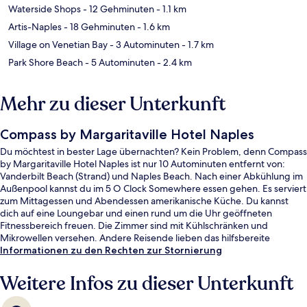
Waterside Shops
- 12 Gehminuten
- 1.1 km
Artis-Naples
- 18 Gehminuten
- 1.6 km
Village on Venetian Bay
- 3 Autominuten
- 1.7 km
Park Shore Beach
- 5 Autominuten
- 2.4 km
Mehr zu dieser Unterkunft
Compass by Margaritaville Hotel Naples
Du möchtest in bester Lage übernachten? Kein Problem, denn Compass
by Margaritaville Hotel Naples ist nur 10 Autominuten entfernt von:
Vanderbilt Beach (Strand) und Naples Beach. Nach einer Abkühlung im
Außenpool kannst du im 5 O Clock Somewhere essen gehen. Es serviert
zum Mittagessen und Abendessen amerikanische Küche. Du kannst
dich auf eine Loungebar und einen rund um die Uhr geöffneten
Fitnessbereich freuen. Die Zimmer sind mit Kühlschränken und
Mikrowellen versehen. Andere Reisende lieben das hilfsbereite
Personal.
Informationen zu den Rechten zur Stornierung
Weitere Infos zu dieser Unterkunft