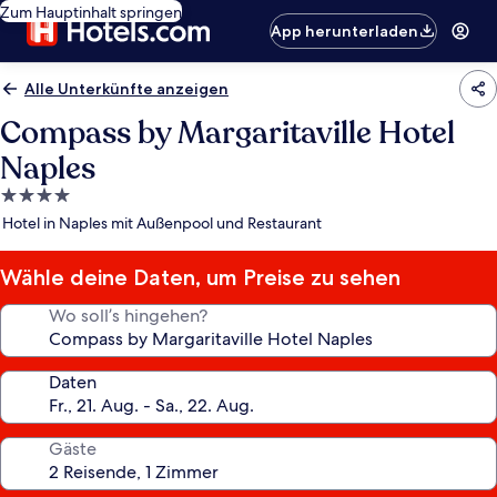
Zum Hauptinhalt springen
App herunterladen
Alle Unterkünfte anzeigen
Compass by Margaritaville Hotel
Naples
4.0-
Sterne-
Hotel in Naples mit Außenpool und Restaurant
Unterkunft
Wähle deine Daten, um Preise zu sehen
Wo soll’s hingehen?
Daten
Gäste