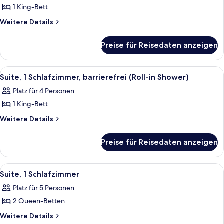
1 King-Bett
Suite,
1
Weitere
Weitere Details
Details
Schlafzimmer,
für
barrierefrei
Preise für Reisedaten anzeigen
Suite,
(Tub)
1
anzeigen
Schlafzimmer,
Alle
Ein Hotelzimmer mit einem großen Be
5
barrierefrei
Suite, 1 Schlafzimmer, barrierefrei (Roll-in Shower)
Fotos
(Tub)
Platz für 4 Personen
für
1 King-Bett
Suite,
1
Weitere
Weitere Details
Details
Schlafzimmer,
für
barrierefrei
Preise für Reisedaten anzeigen
Suite,
(Roll-
1
in
Schlafzimmer,
Alle
Ein Hotelzimmer mit zwei Betten, jewei
5
barrierefrei
Shower)
Suite, 1 Schlafzimmer
Fotos
(Roll-
anzeigen
Platz für 5 Personen
in
für
Shower)
2 Queen-Betten
Suite,
1
Weitere
Weitere Details