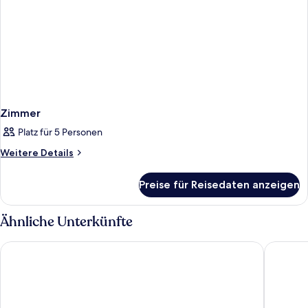
Zimmer
Platz für 5 Personen
Weitere
Weitere Details
Details
für
Preise für Reisedaten anzeigen
Zimmer
Ähnliche Unterkünfte
The Perry Hotel Naples
La Quint