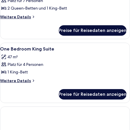
Platz für 7 Personen
für
2 Queen-Betten und 1 King-Bett
Suite,
2 Schlafzimmer,
Weitere
Weitere Details
Details
2
für
Bäder
Preise für Reisedaten anzeigen
Suite,
(Private
2 Schlafzimmer,
Terrace)
2
Alle
Schreibtisch, Verdunkelungsvorhänge
2
Bäder
anzeigen
One Bedroom King Suite
Fotos
(Private
47 m²
Terrace)
für
Platz für 4 Personen
One
Bedroom
1 King-Bett
King
Weitere
Weitere Details
Suite
Details
für
anzeigen
Preise für Reisedaten anzeigen
One
Bedroom
King
Suite