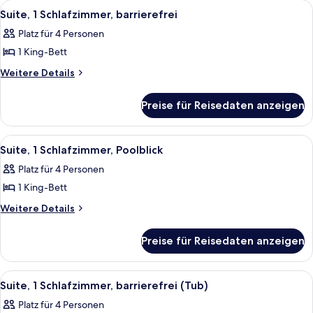
Alle
Ein Hotelzimmer mit einem großen Be
5
Suite, 1 Schlafzimmer, barrierefrei
Fotos
Platz für 4 Personen
für
1 King-Bett
Suite,
1
Weitere
Weitere Details
Details
Schlafzimmer,
für
barrierefrei
Preise für Reisedaten anzeigen
Suite,
anzeigen
1
Schlafzimmer,
Alle
Ein Hotelzimmer mit einem großen Be
6
barrierefrei
Suite, 1 Schlafzimmer, Poolblick
Fotos
Platz für 4 Personen
für
1 King-Bett
Suite,
1
Weitere
Weitere Details
Details
Schlafzimmer,
für
Poolblick
Preise für Reisedaten anzeigen
Suite,
anzeigen
1
Schlafzimmer,
Alle
Ein Hotelzimmer mit einem großen Be
5
Poolblick
Suite, 1 Schlafzimmer, barrierefrei (Tub)
Fotos
Platz für 4 Personen
für