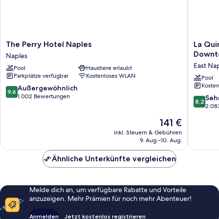
The
La
The Perry Hotel Naples
La Qui
Perry
Quinta
Downt
Naples
Hotel
Inn
East Na
Pool
Haustiere erlaubt
Naples
&
Parkplätze verfügbar
Kostenloses WLAN
Naples
Suites
Pool
Kosten
by
9.6
Außergewöhnlich
9,6
Wyndh
von
1.002 Bewertungen
8.2
Seh
8,2
Naples
10,
von
2.08
Downto
Außergewöhnlich,
10,
Der
141 €
East
1.002
Sehr
Preis
Naples
Bewertungen
gut,
inkl. Steuern & Gebühren
beträgt
9. Aug.–10. Aug.
2.083
141 €
Bewert
Ähnliche Unterkünfte vergleichen
Melde dich an, um verfügbare Rabatte und Vorteile
anzuzeigen. Mehr Prämien für noch mehr Abenteuer!
Anmelden
Jetzt kostenlos registrieren