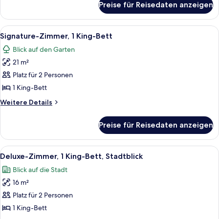
Preise für Reisedaten anzeigen
Fairmont
Gold
King,
Alle
Ein Hotelzimmer mit einem großen Bett
6
Stadtblick
Signature-Zimmer, 1 King-Bett
Fotos
Blick auf den Garten
für
21 m²
Signature-
Zimmer,
Platz für 2 Personen
1 King-
1 King-Bett
Bett
Weitere
Weitere Details
anzeigen
Details
für
Preise für Reisedaten anzeigen
Signature-
Zimmer,
1 King-
Alle
Ein Hotelzimmer mit Bett, Schreibtisch,
9
Bett
Deluxe-Zimmer, 1 King-Bett, Stadtblick
Fotos
Blick auf die Stadt
für
16 m²
Deluxe-
Zimmer,
Platz für 2 Personen
1 King-
1 King-Bett
Bett,