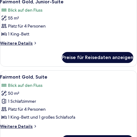
6
Queen-
Fairmont Gold, Junior-Suite
Fotos
Bett,
Blick auf den Fluss
Flussblick
für
55 m²
Fairmont
Gold,
Platz für 4 Personen
Junior-
1 King-Bett
Suite
Weitere
Weitere Details
anzeigen
Details
für
Preise für Reisedaten anzeigen
Fairmont
Gold,
Junior-
Alle
Ein Hotelzimmer mit einem großen Bett
6
Suite
Fairmont Gold, Suite
Fotos
Blick auf den Fluss
für
50 m²
Fairmont
Gold,
1 Schlafzimmer
Suite
Platz für 4 Personen
anzeigen
1 King-Bett und 1 großes Schlafsofa
Weitere
Weitere Details
Details
für