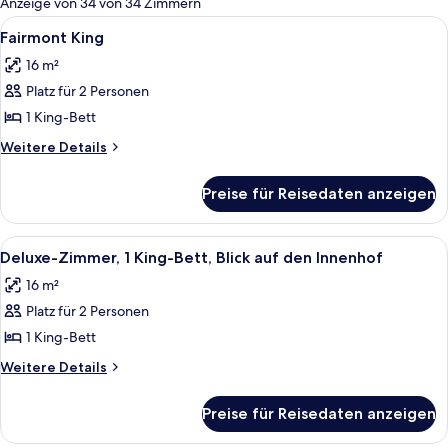
Anzeige von 34 von 34 Zimmern
Zimmer
Alle
Ein Hotelzimmer mit Bett, Schreibtisch,
5
Fairmont King
Fotos
16 m²
für
Platz für 2 Personen
Fairmont
King
1 King-Bett
anzeigen
Weitere
Weitere Details
Details
für
Preise für Reisedaten anzeigen
Fairmont
King
Alle
Ein Hotelzimmer mit einem großen Bet
7
Deluxe-Zimmer, 1 King-Bett, Blick auf den Innenhof
Fotos
16 m²
für
Platz für 2 Personen
Deluxe-
Zimmer,
1 King-Bett
1 King-
Weitere
Weitere Details
Bett,
Details
für
Blick
Preise für Reisedaten anzeigen
Deluxe-
auf
Zimmer,