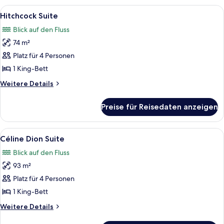
Suite
Alle
Ein modernes Wohnzimmer mit Sofa, C
6
Hitchcock Suite
Fotos
Blick auf den Fluss
für
74 m²
Hitchcock
Suite
Platz für 4 Personen
anzeigen
1 King-Bett
Weitere
Weitere Details
Details
für
Preise für Reisedaten anzeigen
Hitchcock
Suite
Alle
Ein modernes Wohnzimmer mit einer Cou
5
Céline Dion Suite
Fotos
Blick auf den Fluss
für
93 m²
Céline
Dion
Platz für 4 Personen
Suite
1 King-Bett
anzeigen
Weitere
Weitere Details
Details
für