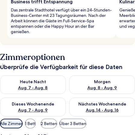
Business trifft Entspannung
Kulinar
Das zentrale Stadthotel verfügt über ein 24-Stunden-
Genieße
Business-Center mit 23 Tagungsräumen. Nach der
Meerblic
Arbeit können die Gäste im Full-Service-Spa
erwarten
entspannen oder die Happy Hour an der Bar
und veg
genießen.
Zimmeroptionen
Überprüfe die Verfügbarkeit für diese Daten
Überprüfe die Verfügbarkeit für heute Nacht, Aug. 7 - Aug. 8.
Überprüfe die Verfügbarkeit f
Heute Nacht
Morgen
Aug. 7 - Aug. 8
Aug. 8 - Aug. 9
Überprüfe die Verfügbarkeit für dieses Wochenende, Aug. 7 - 
Überprüfe die Verfügbarkeit f
Dieses Wochenende
Nächstes Wochenende
Aug. 7 - Aug. 9
Aug. 14 - Aug. 16
Verfügbare
Alle Zimmer
1 Bett
2 Betten
Über 3 Betten
Filter
für