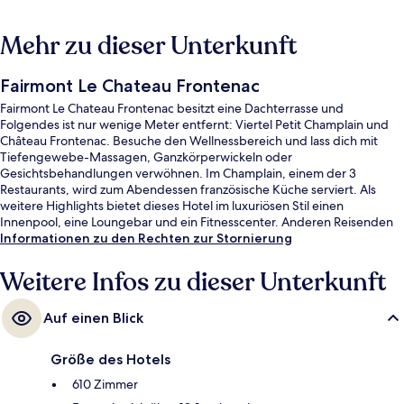
Mehr zu dieser Unterkunft
Fairmont Le Chateau Frontenac
Fairmont Le Chateau Frontenac besitzt eine Dachterrasse und
Folgendes ist nur wenige Meter entfernt: Viertel Petit Champlain und
Château Frontenac. Besuche den Wellnessbereich und lass dich mit
Tiefengewebe-Massagen, Ganzkörperwickeln oder
Gesichtsbehandlungen verwöhnen. Im Champlain, einem der 3
Restaurants, wird zum Abendessen französische Küche serviert. Als
weitere Highlights bietet dieses Hotel im luxuriösen Stil einen
Innenpool, eine Loungebar und ein Fitnesscenter. Anderen Reisenden
gefallen das hilfsbereite Personal und die Lage sehr gut.
Informationen zu den Rechten zur Stornierung
Weitere Infos zu dieser Unterkunft
Auf einen Blick
Größe des Hotels
610 Zimmer