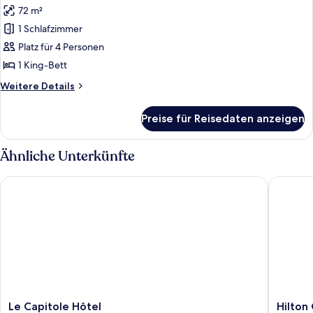
72 m²
Fairmont
Gold
1 Schlafzimmer
King,
Platz für 4 Personen
Signature-
1 King-Bett
Suite
Weitere
Weitere Details
anzeigen
Details
für
Preise für Reisedaten anzeigen
Fairmont
Gold
King,
Ähnliche Unterkünfte
Signature-
Suite
Le Capitole Hôtel
Hilton 
Le
Hilton
Le Capitole Hôtel
Hilton