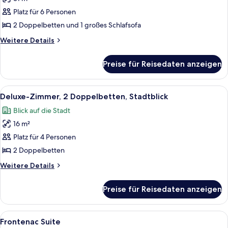
Signature-
Zimmer,
Platz für 6 Personen
Mehrere
2 Doppelbetten und 1 großes Schlafsofa
Betten
Weitere
Weitere Details
anzeigen
Details
für
Preise für Reisedaten anzeigen
Signature-
Zimmer,
Mehrere
Alle
Ein Hotelzimmer mit einem großen Bett
7
Betten
Deluxe-Zimmer, 2 Doppelbetten, Stadtblick
Fotos
Blick auf die Stadt
für
16 m²
Deluxe-
Zimmer,
Platz für 4 Personen
2 Doppelbetten,
2 Doppelbetten
Stadtblick
Weitere
Weitere Details
anzeigen
Details
für
Preise für Reisedaten anzeigen
Deluxe-
Zimmer,
2 Doppelbetten,
Alle
Ein geräumiges Wohnzimmer mit Kami
6
Stadtblick
Frontenac Suite
Fotos