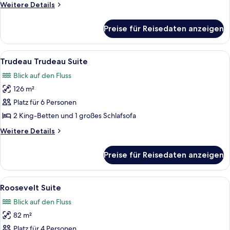
anzeigen
Weitere
Weitere Details
Details
für
Preise für Reisedaten anzeigen
Van
Horne
Suite
Alle
Ein modernes Wohnzimmer mit einem ru
6
Trudeau Trudeau Suite
Fotos
Blick auf den Fluss
für
126 m²
Trudeau
Trudeau
Platz für 6 Personen
Suite
2 King-Betten und 1 großes Schlafsofa
anzeigen
Weitere
Weitere Details
Details
für
Preise für Reisedaten anzeigen
Trudeau
Trudeau
Suite
Alle
Ein Wohnzimmer mit einer Couch, Sess
5
Roosevelt Suite
Fotos
Blick auf den Fluss
für
82 m²
Roosevelt
Suite
Platz für 4 Personen