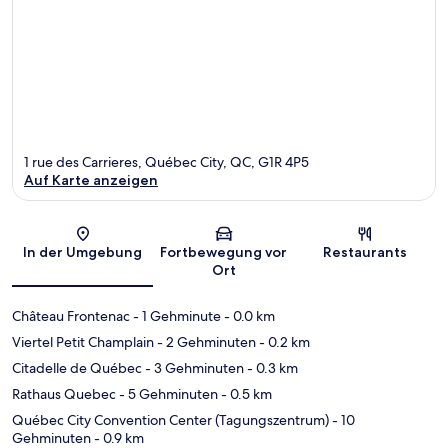
1 rue des Carrieres, Québec City, QC, G1R 4P5
Auf Karte anzeigen
Karte
In der Umgebung
Fortbewegung vor
Restaurants
Ort
Château Frontenac
- 1 Gehminute
- 0.0 km
Viertel Petit Champlain
- 2 Gehminuten
- 0.2 km
Citadelle de Québec
- 3 Gehminuten
- 0.3 km
Rathaus Quebec
- 5 Gehminuten
- 0.5 km
Québec City Convention Center (Tagungszentrum)
- 10
Gehminuten
- 0.9 km