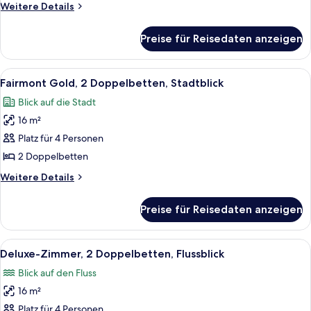
Zimmer,
Weitere
Weitere Details
2 Doppelbetten
Details
anzeigen
für
Preise für Reisedaten anzeigen
Fairmont
Gold,
Signature-
Alle
Ein Hotelzimmer mit einem großen Bett
5
Zimmer,
Fairmont Gold, 2 Doppelbetten, Stadtblick
Fotos
2 Doppelbetten
Blick auf die Stadt
für
16 m²
Fairmont
Gold,
Platz für 4 Personen
2 Doppelbetten,
2 Doppelbetten
Stadtblick
Weitere
Weitere Details
anzeigen
Details
für
Preise für Reisedaten anzeigen
Fairmont
Gold,
2 Doppelbetten,
Alle
Ein Hotelzimmer mit zwei Betten, ei
7
Stadtblick
Deluxe-Zimmer, 2 Doppelbetten, Flussblick
Fotos
Blick auf den Fluss
für
16 m²
Deluxe-
Zimmer,
Platz für 4 Personen