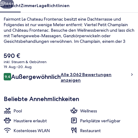
164+
Übersicht
Zimmer
Lage
Richtlinien
Fairmont Le Chateau Frontenac besitzt eine Dachterrasse und
Folgendes ist nur wenige Meter entfernt: Viertel Petit Champlain
und Château Frontenac. Besuche den Wellnessbereich und lass dich
mit Tiefengewebe-Massagen, Ganzkörperwickeln oder
Gesichtsbehandlungen verwöhnen. Im Champlain, einem der 3
Restaurants, wird zum Abendessen französische Küche serviert. Als
weitere Highlights bietet dieses Hotel im luxuriösen Stil einen
Der
590 €
Innenpool, eine Loungebar und ein Fitnesscenter. Anderen
aktuelle
inkl. Steuern & Gebühren
Reisenden gefallen das hilfsbereite Personal und die Lage sehr gut.
Preis
19. Aug.–20. Aug.
Céline Dion Suite | Hochwertige Bett
beträgt
Bewertungen
Alle 3.062 Bewertungen
Außergewöhnlich
590 €.
9,4
9,4 von 10.
anzeigen
Beliebte Annehmlichkeiten
Pool
Wellness
Haustiere erlaubt
Parkplätze verfügbar
Kostenloses WLAN
Restaurant