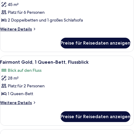
45 m²
Junior-
Suite,
Platz für 6 Personen
Mehrere
2 Doppelbetten und 1 großes Schlafsofa
Betten
Weitere
Weitere Details
anzeigen
Details
für
Preise für Reisedaten anzeigen
Junior-
Suite,
Mehrere
Alle
Ein Hotelzimmer mit einem großen Bett
7
Betten
Fairmont Gold, 1 Queen-Bett, Flussblick
Fotos
Blick auf den Fluss
für
28 m²
Fairmont
Gold,
Platz für 2 Personen
1
1 Queen-Bett
Queen-
Weitere
Weitere Details
Bett,
Details
Flussblick
für
Preise für Reisedaten anzeigen
Fairmont
anzeigen
Gold,
1
Alle
Ein Hotelzimmer mit einem großen Bett