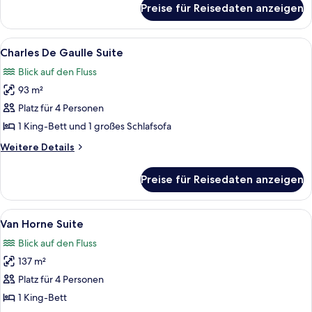
Preise für Reisedaten anzeigen
Céline
Dion
Suite
Alle
Ein modernes Wohnzimmer mit Sofa, Co
6
Charles De Gaulle Suite
Fotos
Blick auf den Fluss
für
93 m²
Charles
De
Platz für 4 Personen
Gaulle
1 King-Bett und 1 großes Schlafsofa
Suite
Weitere
Weitere Details
anzeigen
Details
für
Preise für Reisedaten anzeigen
Charles
De
Gaulle
Alle
Ein Esszimmer mit einem Holztisch, g
9
Suite
Van Horne Suite
Fotos
Blick auf den Fluss
für
137 m²
Van
Horne
Platz für 4 Personen
Suite
1 King-Bett