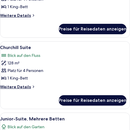
anzeigen
1 King-Bett
Weitere
Weitere Details
Details
für
Preise für Reisedaten anzeigen
Roosevelt
Suite
Alle
Ein Schlafzimmer mit einem Himmelbe
6
Churchill Suite
Fotos
Blick auf den Fluss
für
128 m²
Churchill
Suite
Platz für 4 Personen
anzeigen
1 King-Bett
Weitere
Weitere Details
Details
für
Preise für Reisedaten anzeigen
Churchill
Suite
Alle
Ein Wohnzimmer mit Flachbildfernseher
7
Junior-Suite, Mehrere Betten
Fotos
Blick auf den Garten
für