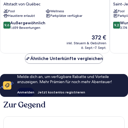
Capitole
Quebec
Altstadt von Québec
Saint-J
Hôtel
Saint-
Pool
Wellness
Pool
Altstadt
Jean-
Haustiere erlaubt
Parkplätze verfügbar
Parkpl
von
Baptiste
Québec
9.6
9.2
Außergewöhnlich
Wun
9,6
9,2
von
von
1.659 Bewertungen
3.17
10,
10,
Der
372 €
Außergewöhnlich,
Wunder
Preis
1.659
3.174
inkl. Steuern & Gebühren
beträgt
6. Sept.–7. Sept.
Bewertungen
Bewert
372 €
Ähnliche Unterkünfte vergleichen
Melde dich an, um verfügbare Rabatte und Vorteile
anzuzeigen. Mehr Prämien für noch mehr Abenteuer!
Anmelden
Jetzt kostenlos registrieren
Zur Gegend