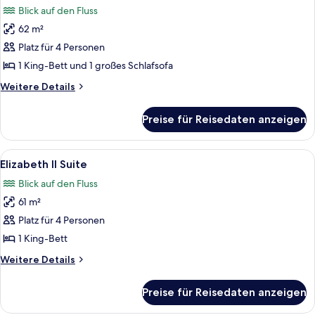
Blick auf den Fluss
für
62 m²
Frontenac
Suite
Platz für 4 Personen
anzeigen
1 King-Bett und 1 großes Schlafsofa
Weitere
Weitere Details
Details
für
Preise für Reisedaten anzeigen
Frontenac
Suite
Alle
Ein geräumiges Wohnzimmer mit einem 
7
Elizabeth II Suite
Fotos
Blick auf den Fluss
für
61 m²
Elizabeth
II
Platz für 4 Personen
Suite
1 King-Bett
anzeigen
Weitere
Weitere Details
Details
für
Preise für Reisedaten anzeigen
Elizabeth
II