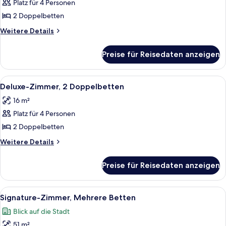
Platz für 4 Personen
Fairmont,
2 Doppelbetten
2 Doppelbetten
anzeigen
Weitere
Weitere Details
Details
für
Preise für Reisedaten anzeigen
Fairmont,
2 Doppelbetten
Alle
Ein Hotelzimmer mit einem großen Bett
7
Deluxe-Zimmer, 2 Doppelbetten
Fotos
16 m²
für
Platz für 4 Personen
Deluxe-
Zimmer,
2 Doppelbetten
2 Doppelbetten
Weitere
Weitere Details
anzeigen
Details
für
Preise für Reisedaten anzeigen
Deluxe-
Zimmer,
2 Doppelbetten
Alle
Signature-Zimmer, Mehrere Betten | 
8
Signature-Zimmer, Mehrere Betten
Fotos
Blick auf die Stadt
für
51 m²