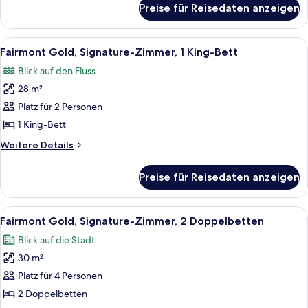
Preise für Reisedaten anzeigen
Fairmont
Gold,
Suite
Alle
Ein Hotelzimmer mit einem großen Bett
7
Fairmont Gold, Signature-Zimmer, 1 King-Bett
Fotos
Blick auf den Fluss
für
28 m²
Fairmont
Gold,
Platz für 2 Personen
Signature-
1 King-Bett
Zimmer,
Weitere
Weitere Details
1 King-
Details
Bett
für
Preise für Reisedaten anzeigen
Fairmont
anzeigen
Gold,
Signature-
Alle
Ein Hotelzimmer mit einem großen Bett
5
Zimmer,
Fairmont Gold, Signature-Zimmer, 2 Doppelbetten
Fotos
1 King-
Blick auf die Stadt
Bett
für
30 m²
Fairmont
Gold,
Platz für 4 Personen
Signature-
2 Doppelbetten