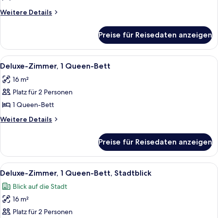
anzeigen
Weitere
Weitere Details
Details
für
Preise für Reisedaten anzeigen
Fairmont
Queen
Alle
Ein Hotelzimmer mit einem großen Bet
7
Deluxe-Zimmer, 1 Queen-Bett
Fotos
16 m²
für
Platz für 2 Personen
Deluxe-
Zimmer,
1 Queen-Bett
1
Weitere
Weitere Details
Queen-
Details
für
Bett
Preise für Reisedaten anzeigen
Deluxe-
anzeigen
Zimmer,
1
Alle
Ein Hotelzimmer mit Bett, Schreibtisch,
9
Queen-
Deluxe-Zimmer, 1 Queen-Bett, Stadtblick
Fotos
Bett
Blick auf die Stadt
für
16 m²
Deluxe-
Zimmer,
Platz für 2 Personen