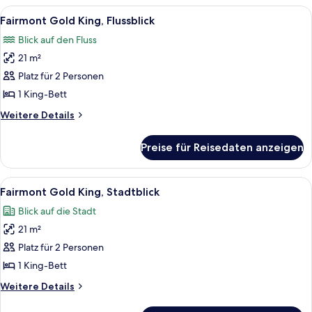
den
1 King-
Alle
Ein Hotelzimmer mit einem großen Bett
5
Innenhof
Bett,
Fairmont Gold King, Flussblick
Fotos
Blick
anzeigen
Blick auf den Fluss
auf
für
den
21 m²
Fairmont
Innenhof
Gold
Platz für 2 Personen
King,
1 King-Bett
Flussblick
Weitere
Weitere Details
anzeigen
Details
für
Preise für Reisedaten anzeigen
Fairmont
Gold
King,
Alle
Ein Hotelzimmer mit einem großen Bett
6
Flussblick
Fairmont Gold King, Stadtblick
Fotos
Blick auf die Stadt
für
21 m²
Fairmont
Gold
Platz für 2 Personen
King,
1 King-Bett
Stadtblick
Weitere
Weitere Details
anzeigen
Details
für