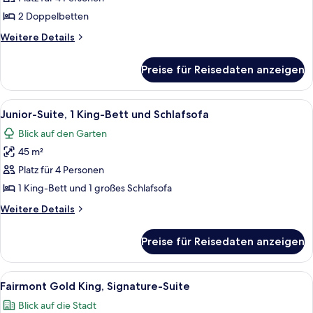
2 Doppelbetten,
2 Doppelbetten
Flussblick
Weitere
Weitere Details
anzeigen
Details
für
Preise für Reisedaten anzeigen
Deluxe-
Zimmer,
2 Doppelbetten,
Alle
Ein modernes Wohnzimmer mit Essbere
8
Flussblick
Junior-Suite, 1 King-Bett und Schlafsofa
Fotos
Blick auf den Garten
für
45 m²
Junior-
Suite,
Platz für 4 Personen
1 King-
1 King-Bett und 1 großes Schlafsofa
Bett
Weitere
Weitere Details
und
Details
Schlafsofa
für
Preise für Reisedaten anzeigen
Junior-
anzeigen
Suite,
1 King-
Alle
Ein Hotelzimmer mit einem großen Bett
9
Bett
Fairmont Gold King, Signature-Suite
Fotos
und
Blick auf die Stadt
Schlafsofa
für