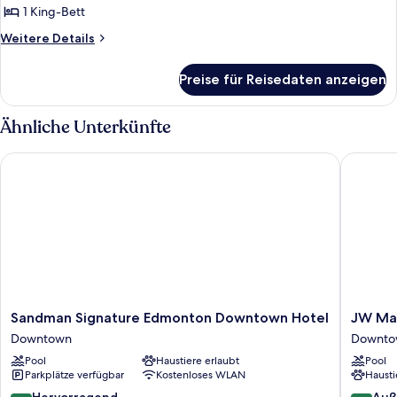
Schlafzimmer,
1 King-Bett
Nichtraucher,
Weitere
Weitere Details
Flussblick
Details
anzeigen
für
Preise für Reisedaten anzeigen
Suite,
1
Schlafzimmer,
Ähnliche Unterkünfte
Nichtraucher,
Flussblick
Sandman Signature Edmonton Downtown Hotel
JW Marri
Sandman
JW
Sandman Signature Edmonton Downtown Hotel
JW Mar
Signature
Marriott
Downtown
Downto
Edmonton
Edmont
Pool
Haustiere erlaubt
Pool
Downtown
ICE
Parkplätze verfügbar
Kostenloses WLAN
Hausti
Hotel
District
Downtown
Downto
8.8
9.6