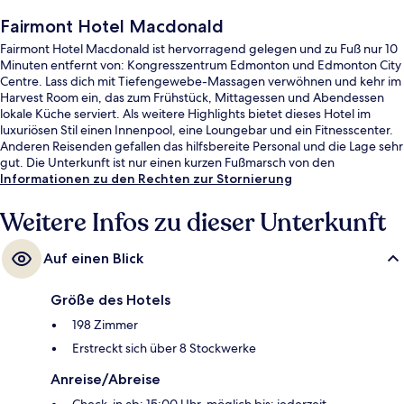
Fairmont Hotel Macdonald
Fairmont Hotel Macdonald ist hervorragend gelegen und zu Fuß nur 10
Minuten entfernt von: Kongresszentrum Edmonton und Edmonton City
Centre. Lass dich mit Tiefengewebe-Massagen verwöhnen und kehr im
Harvest Room ein, das zum Frühstück, Mittagessen und Abendessen
lokale Küche serviert. Als weitere Highlights bietet dieses Hotel im
luxuriösen Stil einen Innenpool, eine Loungebar und ein Fitnesscenter.
Anderen Reisenden gefallen das hilfsbereite Personal und die Lage sehr
gut. Die Unterkunft ist nur einen kurzen Fußmarsch von den
öffentlichen Verkehrsmitteln entfernt: Zur U-Bahn läuft man 3 Minuten
Informationen zu den Rechten zur Stornierung
(Station Central) bzw. 6 Minuten (Station Churchill).
Weitere Infos zu dieser Unterkunft
Auf einen Blick
Größe des Hotels
198 Zimmer
Erstreckt sich über 8 Stockwerke
Anreise/Abreise
Check-in ab: 15:00 Uhr, möglich bis: jederzeit