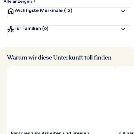
Alle anzeigen
Wichtigste Merkmale
(12)
Für Familien
(6)
Warum wir diese Unterkunft toll finden
Paradies zum Arbeiten und Spielen
Kulinar