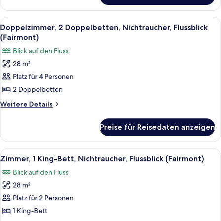
anzeigen
Zimmer,
1 King-
Alle
Ein Hotelzimmer mit zwei Betten, ein
6
Bett,
Doppelzimmer, 2 Doppelbetten, Nichtraucher, Flussblick
Fotos
Nichtraucher,
(Fairmont)
Stadtblick
für
Blick auf den Fluss
Doppelzimmer,
28 m²
2 Doppelbetten,
Platz für 4 Personen
Nichtraucher,
Flussblick
2 Doppelbetten
(Fairmont)
Weitere
Weitere Details
anzeigen
Details
für
Preise für Reisedaten anzeigen
Doppelzimmer,
2 Doppelbetten,
Nichtraucher,
Alle
Ein Hotelzimmer mit einem großen Bet
6
Flussblick
Zimmer, 1 King-Bett, Nichtraucher, Flussblick (Fairmont)
Fotos
(Fairmont)
Blick auf den Fluss
für
28 m²
Zimmer,
1 King-
Platz für 2 Personen
Bett,
1 King-Bett