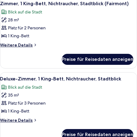
Alle
5
Zimmer, 1 King-Bett, Nichtraucher, Stadtblick (Fairmont)
Fotos
Blick auf die Stadt
für
28 m²
Zimmer,
1 King-
Platz für 2 Personen
Bett,
1 King-Bett
Nichtraucher,
Weitere
Weitere Details
Stadtblick
Details
(Fairmont)
für
Preise für Reisedaten anzeigen
Zimmer,
anzeigen
1 King-
Bett,
Alle
Ein Hotelzimmer mit einem großen Bet
5
Nichtraucher,
Deluxe-Zimmer, 1 King-Bett, Nichtraucher, Stadtblick
Fotos
Stadtblick
Blick auf die Stadt
(Fairmont)
für
35 m²
Deluxe-
Zimmer,
Platz für 3 Personen
1 King-
1 King-Bett
Bett,
Weitere
Weitere Details
Nichtraucher,
Details
Stadtblick
für
Preise für Reisedaten anzeigen
Deluxe-