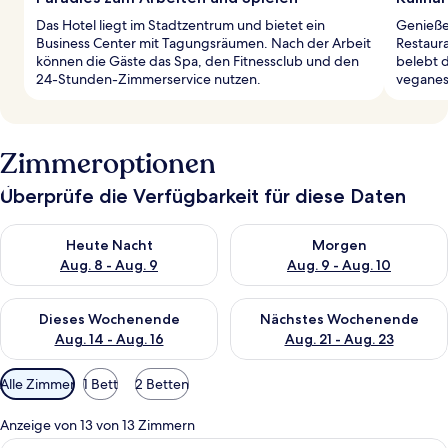
Das Hotel liegt im Stadtzentrum und bietet ein
Genieße 
Business Center mit Tagungsräumen. Nach der Arbeit
Restaura
können die Gäste das Spa, den Fitnessclub und den
belebt d
24-Stunden-Zimmerservice nutzen.
veganes
Zimmeroptionen
Überprüfe die Verfügbarkeit für diese Daten
Überprüfe die Verfügbarkeit für heute Nacht, Aug. 8 - Aug. 9.
Überprüfe die Verfügbarkeit f
Heute Nacht
Morgen
Aug. 8 - Aug. 9
Aug. 9 - Aug. 10
Überprüfe die Verfügbarkeit für dieses Wochenende, Aug. 14 -
Überprüfe die Verfügbarkeit f
Dieses Wochenende
Nächstes Wochenende
Aug. 14 - Aug. 16
Aug. 21 - Aug. 23
Verfügbare
Alle Zimmer
1 Bett
2 Betten
Filter
für
Anzeige von 13 von 13 Zimmern
Zimmer
Ein Hotelzimmer mit einem großen Bet