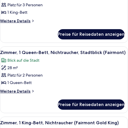
Zimmer,
Platz für 3 Personen
1 King-
1 King-Bett
Bett,
Weitere
Weitere Details
Nichtraucher,
Details
Flussblick
für
Preise für Reisedaten anzeigen
Deluxe-
anzeigen
Zimmer,
1 King-
Alle
Ein Hotelzimmer mit einem großen Bet
5
Bett,
Zimmer, 1 Queen-Bett, Nichtraucher, Stadtblick (Fairmont)
Fotos
Nichtraucher,
Blick auf die Stadt
Flussblick
für
28 m²
Zimmer,
1
Platz für 2 Personen
Queen-
1 Queen-Bett
Bett,
Weitere
Weitere Details
Nichtraucher,
Details
Stadtblick
für
Preise für Reisedaten anzeigen
Zimmer,
(Fairmont)
1
anzeigen
Queen-
Alle
Ein ordentlich bezogenes Bett mit dun
7
Bett,
Zimmer, 1 King-Bett, Nichtraucher (Fairmont Gold King)
Fotos
Nichtraucher,