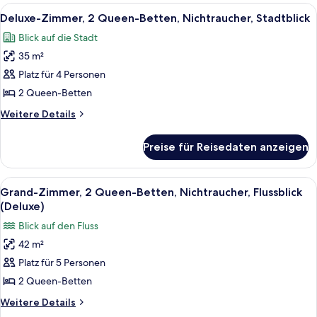
Bett,
Alle
Ein Hotelzimmer mit zwei Betten, eine
5
Flussblick
Deluxe-Zimmer, 2 Queen-Betten, Nichtraucher, Stadtblick
Fotos
(Fairmont
Blick auf die Stadt
Gold)
für
35 m²
Deluxe-
Zimmer,
Platz für 4 Personen
2 Queen-
2 Queen-Betten
Betten,
Weitere
Weitere Details
Nichtraucher,
Details
Stadtblick
für
Preise für Reisedaten anzeigen
Deluxe-
anzeigen
Zimmer,
2 Queen-
Alle
Ein Hotelzimmer mit einem großen Bett
5
Betten,
Grand-Zimmer, 2 Queen-Betten, Nichtraucher, Flussblick
Fotos
Nichtraucher,
(Deluxe)
Stadtblick
für
Blick auf den Fluss
Grand-
42 m²
Zimmer,
Platz für 5 Personen
2 Queen-
Betten,
2 Queen-Betten
Nichtraucher,
Weitere
Weitere Details
Flussblick
Details