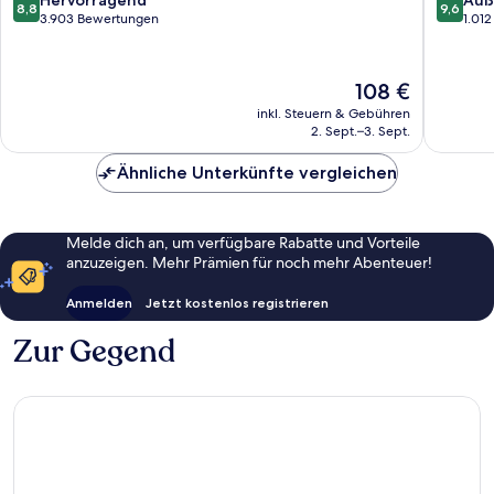
Hervorragend
Auß
8,8
9,6
von
von
3.903 Bewertungen
1.01
10,
10,
Hervorragend,
Außerge
3.903
1.012
Der
108 €
Bewertungen
Bewert
Preis
inkl. Steuern & Gebühren
beträgt
2. Sept.–3. Sept.
108 €
Ähnliche Unterkünfte vergleichen
Melde dich an, um verfügbare Rabatte und Vorteile
anzuzeigen. Mehr Prämien für noch mehr Abenteuer!
Anmelden
Jetzt kostenlos registrieren
Zur Gegend