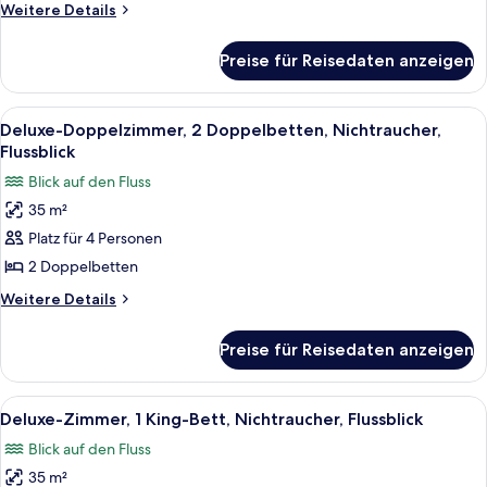
Nichtraucher,
Weitere
Weitere Details
Flussblick
Details
(Fairmont)
für
Preise für Reisedaten anzeigen
Zimmer,
anzeigen
1 King-
Bett,
Alle
Ein Hotelzimmer mit zwei Betten, eine
6
Nichtraucher,
Deluxe-Doppelzimmer, 2 Doppelbetten, Nichtraucher,
Fotos
Flussblick
Flussblick
(Fairmont)
für
Blick auf den Fluss
Deluxe-
35 m²
Doppelzimmer,
Platz für 4 Personen
2 Doppelbetten,
Nichtraucher,
2 Doppelbetten
Flussblick
Weitere
Weitere Details
anzeigen
Details
für
Preise für Reisedaten anzeigen
Deluxe-
Doppelzimmer,
2 Doppelbetten,
Alle
Ein Hotelzimmer mit einem großen Bet
6
Nichtraucher,
Deluxe-Zimmer, 1 King-Bett, Nichtraucher, Flussblick
Fotos
Flussblick
Blick auf den Fluss
für
35 m²
Deluxe-