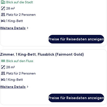
Blick auf die Stadt
Stadtblick
für
(Fairmont)
28 m²
Zimmer,
1 King-
Platz für 2 Personen
Bett,
1 King-Bett
Nichtraucher
Weitere
Weitere Details
(Fairmont
Details
Gold
für
Preise für Reisedaten anzeigen
Zimmer,
King)
1 King-
anzeigen
Bett,
Alle
Ein Hotelzimmer mit einem großen Bett
7
Nichtraucher
Zimmer, 1 King-Bett, Flussblick (Fairmont Gold)
Fotos
(Fairmont
Blick auf den Fluss
Gold
für
King)
28 m²
Zimmer,
1 King-
Platz für 2 Personen
Bett,
1 King-Bett
Flussblick
Weitere
Weitere Details
(Fairmont
Details
Gold)
für
Preise für Reisedaten anzeigen
Zimmer,
anzeigen
1 King-