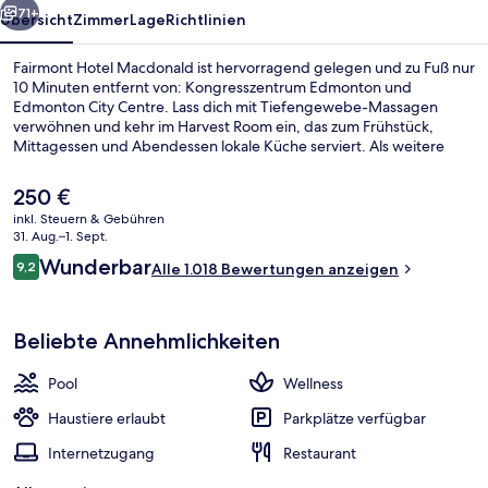
71+
Übersicht
Zimmer
Lage
Richtlinien
Fairmont Hotel Macdonald ist hervorragend gelegen und zu Fuß nur
10 Minuten entfernt von: Kongresszentrum Edmonton und
Edmonton City Centre. Lass dich mit Tiefengewebe-Massagen
verwöhnen und kehr im Harvest Room ein, das zum Frühstück,
Mittagessen und Abendessen lokale Küche serviert. Als weitere
Highlights bietet dieses Hotel im luxuriösen Stil einen Innenpool,
eine Loungebar und ein Fitnesscenter. Anderen Reisenden gefallen
Der
250 €
das hilfsbereite Personal und die Lage sehr gut. Die Unterkunft ist
aktuelle
inkl. Steuern & Gebühren
nur einen kurzen Fußmarsch von den öffentlichen Verkehrsmitteln
Preis
31. Aug.–1. Sept.
entfernt: Zur U-Bahn läuft man 3 Minuten (Station Central) bzw. 6
Außenbereich
beträgt
Bewertungen
Minuten (Station Churchill).
Wunderbar
9,2
Alle 1.018 Bewertungen anzeigen
250 €.
9,2 von 10.
Beliebte Annehmlichkeiten
Pool
Wellness
Haustiere erlaubt
Parkplätze verfügbar
Internetzugang
Restaurant