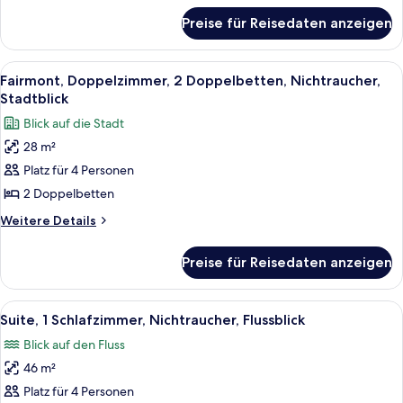
für
(Deluxe)
Preise für Reisedaten anzeigen
Grand-
anzeigen
Zimmer,
2 Queen-
Alle
Ein Hotelzimmer mit zwei Betten, ein
5
Betten,
Fairmont, Doppelzimmer, 2 Doppelbetten, Nichtraucher,
Fotos
Nichtraucher,
Stadtblick
Flussblick
für
Blick auf die Stadt
(Deluxe)
Fairmont,
28 m²
Doppelzimmer,
Platz für 4 Personen
2 Doppelbetten,
Nichtraucher,
2 Doppelbetten
Stadtblick
Weitere
Weitere Details
anzeigen
Details
für
Preise für Reisedaten anzeigen
Fairmont,
Doppelzimmer,
2 Doppelbetten,
Alle
Ein modernes Hotelzimmer mit einem g
5
Nichtraucher,
Suite, 1 Schlafzimmer, Nichtraucher, Flussblick
Fotos
Stadtblick
Blick auf den Fluss
für
46 m²
Suite,
1
Platz für 4 Personen