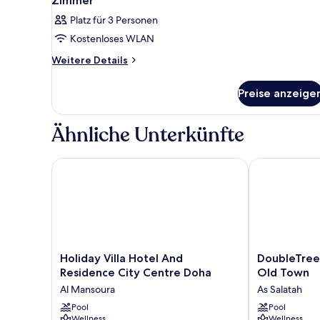
Zimmer
Platz für 3 Personen
Kostenloses WLAN
Weitere
Weitere Details
Details
für
Preise anzeige
Zimmer
Ähnliche Unterkünfte
Holiday Villa Hotel And Residence City Centre Doha
DoubleTree b
Holiday
DoubleTree
Holiday Villa Hotel And
DoubleTree
Villa
by
Residence City Centre Doha
Old Town
Hotel
Hilton
Al Mansoura
As Salatah
And
Hotel
Residence
Pool
Doha
Pool
Wellness
Wellness