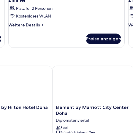
Zimmer
Z
Platz für 2 Personen
Kostenloses WLAN
Weitere
We
Weitere Details
We
Details
De
für
fü
n
Preise anzeigen
Zimmer
Z
y Hilton Hotel Doha Old Town
Element by Marriott City Center Doh
Element
 by Hilton Hotel Doha
Element by Marriott City Center
by
Doha
Marriott
Diplomatenviertel
City
Center
Pool
Frühstück inbegriffen