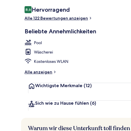
Bewertungen
Hervorragend
8,6
8,6 von 10.
Alle 122 Bewertungen anzeigen
Außenbereic
Beliebte Annehmlichkeiten
Pool
Wäscherei
Kostenloses WLAN
Alle anzeigen
Wichtigste Merkmale
(12)
Sich wie zu Hause fühlen
(6)
Warum wir diese Unterkunft toll finden