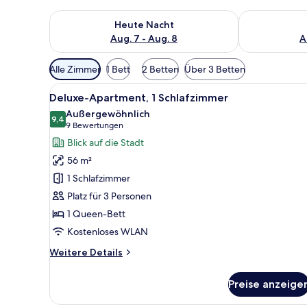
Überprüfe die Verfügbarkeit für heute Nacht, Aug. 7
Überprüfe die
Heute Nacht
Aug. 7 - Aug. 8
A
Verfügbare
Alle Zimmer
1 Bett
2 Betten
Über 3 Betten
Filter
Alle
Ein Hotelzimmer mit einem gro
für
13
Deluxe-Apartment, 1 Schlafzimmer
Fotos
Zimmer
Außergewöhnlich
für
9,4
9,4 von 10
(9
9 Bewertungen
Deluxe-
Bewertungen)
Blick auf die Stadt
Apartment,
56 m²
1
1 Schlafzimmer
Schlafzimmer
Platz für 3 Personen
anzeigen
1 Queen-Bett
Kostenloses WLAN
Weitere
Weitere Details
Details
für
Preise anzeige
Deluxe-
Apartment,