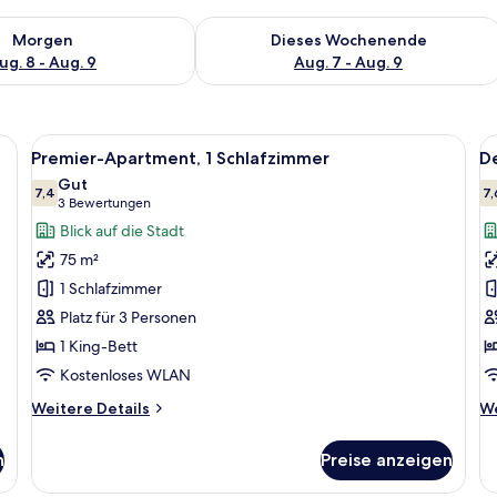
 - Aug. 8.
 Verfügbarkeit für morgen, Aug. 8 - Aug. 9.
Überprüfe die Verfügbarkeit für dies
Morgen
Dieses Wochenende
ug. 8 - Aug. 9
Aug. 7 - Aug. 9
ßen Bett, zwei Nachttischlampen, einem Schreibtisch mit Stuhl und einem Fe
Alle
Ein Hotelzimmer mit einem großen Bett
Al
5
Premier-Apartment, 1 Schlafzimmer
D
Fotos
F
Gut
für
7,4
f
7,
7,4 von 10
(3
3 Bewertungen
Premier-
D
Bewertungen)
Blick auf die Stadt
Apartment,
A
75 m²
1
2
1 Schlafzimmer
Schlafzimmer
a
Platz für 3 Personen
anzeigen
1 King-Bett
Kostenloses WLAN
Weitere
We
Weitere Details
We
Details
De
für
fü
n
Preise anzeigen
Premier-
De
Apartment,
Ap