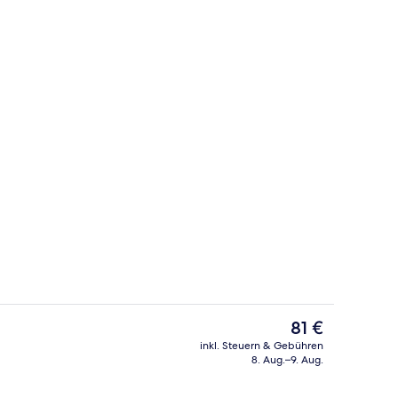
richt
Deluxe-Apartment, 3 Schlafzimmer | Z
Der
81 €
aktuelle
inkl. Steuern & Gebühren
Preis
8. Aug.–9. Aug.
Außenpool
Lobby
beträgt
81 €.