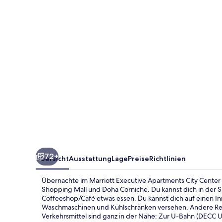
City
Center
Doha
72+
Übersicht
Ausstattung
Lage
Preise
Richtlinien
Übernachte im Marriott Executive Apartments City Center 
Shopping Mall und Doha Corniche. Du kannst dich in der S
Coffeeshop/Café etwas essen. Du kannst dich auf einen I
Waschmaschinen und Kühlschränken versehen. Andere Reise
Verkehrsmittel sind ganz in der Nähe: Zur U-Bahn (DECC U