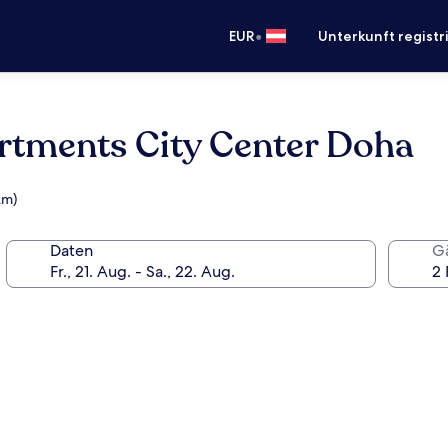
•
EUR
Unterkunft registr
artments City Center Doha
km)
Daten
G