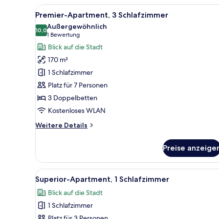
1
Alle
Ein Hotelzimmer mit einem groß
8
Schlafzimmer
Premier-Apartment, 3 Schlafzimmer
Fotos
Außergewöhnlich
für
10,0
10,0 von 10
(1
1 Bewertung
Premier-
Bewertung)
Blick auf die Stadt
Apartment,
170 m²
3 Schlafzimmer
1 Schlafzimmer
anzeigen
Platz für 7 Personen
3 Doppelbetten
Kostenloses WLAN
Weitere
Weitere Details
Details
für
Preise anzeige
Premier-
Apartment,
3 Schlafzimmer
Alle
Ein modernes Hotelzimmer mit e
6
Superior-Apartment, 1 Schlafzimmer
Fotos
Blick auf die Stadt
für
1 Schlafzimmer
Superior-
Apartment,
Platz für 3 Personen