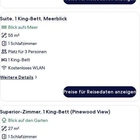
Suite,
1 King-
Bett
Alle
Ein geräumiges Schlafzimmer mit eine
4
(Palace
Suite, 1 King-Bett, Meerblick
Fotos
Pinewood)
Blick aufs Meer
für
55 m²
Suite,
1 King-
1 Schlafzimmer
Bett,
Platz für 3 Personen
Meerblick
1 King-Bett
anzeigen
Kostenloses WLAN
Weitere
Weitere Details
Details
für
Preise für Reisedaten anzeigen
Suite,
1 King-
Bett,
Alle
Ein Hotelzimmer mit einem großen Bett
2
Meerblick
Superior-Zimmer, 1 King-Bett (Pinewood View)
Fotos
Blick auf den Garten
für
27 m²
Superior-
Zimmer,
1 Schlafzimmer