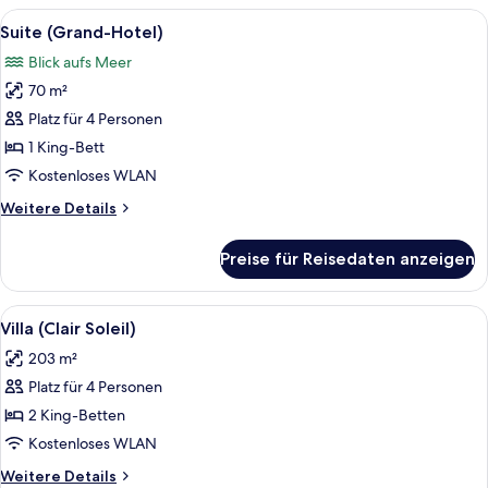
Riviera)
Alle
Ein Balkon mit weißen Stühlen, einem
6
Suite (Grand-Hotel)
Fotos
Blick aufs Meer
für
70 m²
Suite
(Grand-
Platz für 4 Personen
Hotel)
1 King-Bett
anzeigen
Kostenloses WLAN
Weitere
Weitere Details
Details
für
Preise für Reisedaten anzeigen
Suite
(Grand-
Hotel)
Alle
Ein zweistöckiges Gebäude mit Swimm
6
Villa (Clair Soleil)
Fotos
203 m²
für
Platz für 4 Personen
Villa
(Clair
2 King-Betten
Soleil)
Kostenloses WLAN
anzeigen
Weitere
Weitere Details