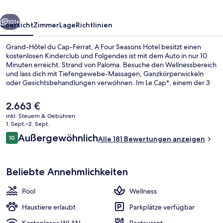
A
rück
Weiter
Four
101+
Übersicht
Zimmer
Lage
Richtlinien
Seasons
Grand-Hôtel du Cap-Ferrat, A Four Seasons Hotel besitzt einen
Hotel
kostenlosen Kinderclub und Folgendes ist mit dem Auto in nur 10
Minuten erreicht: Strand von Paloma. Besuche den Wellnessbereich
und lass dich mit Tiefengewebe-Massagen, Ganzkörperwickeln
oder Gesichtsbehandlungen verwöhnen. Im Le Cap*, einem der 3
Restaurants, bekommst du Abendessen. Als weitere Highlights
bietet dieser Palast im luxuriösen Stil einen Innenpool, einen
Der
2.663 €
Außenpool und eine Poolbar.
aktuelle
inkl. Steuern & Gebühren
Preis
1. Sept.–2. Sept.
Suite, 1 King-Bett, Terrasse (Pool) |
beträgt
Bewertungen
Außergewöhnlich
10
Alle 181 Bewertungen anzeigen
2.663 €.
10 von 10.
Beliebte Annehmlichkeiten
Pool
Wellness
Haustiere erlaubt
Parkplätze verfügbar