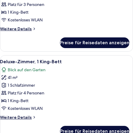
1 King-
Platz für 3 Personen
Bett
1 King-Bett
(Pinewood
Kostenloses WLAN
View)
Weitere
Weitere Details
anzeigen
Details
für
Preise für Reisedaten anzeigen
Superior-
Zimmer,
1 King-
Alle
Ein modernes Hotelzimmer mit einem g
7
Bett
Deluxe-Zimmer, 1 King-Bett
Fotos
(Pinewood
Blick auf den Garten
View)
für
41 m²
Deluxe-
Zimmer,
1 Schlafzimmer
1 King-
Platz für 4 Personen
Bett
1 King-Bett
anzeigen
Kostenloses WLAN
Weitere
Weitere Details
Details
für
Preise für Reisedaten anzeigen
Deluxe-