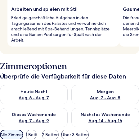
Arbeiten und spielen mit Stil
Gaumen
Erledige geschäftliche Aufgaben in den
Die fran
Tagungsräumen des Palastes und verwöhne dich
denen du
anschließend mit Spa-Behandlungen. Tennisplätze
Meerblic
und eine Bar am Pool sorgen für Spaß nach der
die Szen
Arbeit.
Zimmeroptionen
Überprüfe die Verfügbarkeit für diese Daten
Überprüfe die Verfügbarkeit für heute Nacht, Aug. 6 - Aug. 7.
Überprüfe die Verfügbarkeit f
Heute Nacht
Morgen
Aug. 6 - Aug. 7
Aug. 7 - Aug. 8
Überprüfe die Verfügbarkeit für dieses Wochenende, Aug. 7 - 
Überprüfe die Verfügbarkeit f
Dieses Wochenende
Nächstes Wochenende
Aug. 7 - Aug. 9
Aug. 14 - Aug. 16
Verfügbare
Alle Zimmer
1 Bett
2 Betten
Über 3 Betten