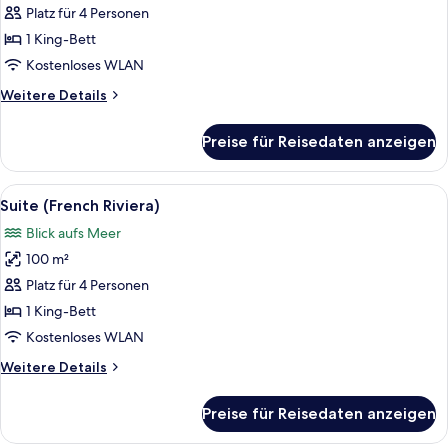
anzeigen
Platz für 4 Personen
1 King-Bett
Kostenloses WLAN
Weitere
Weitere Details
Details
für
Preise für Reisedaten anzeigen
Panoramic-
Suite
Alle
Suite (French Riviera) | Bettwäsche 
6
Suite (French Riviera)
Fotos
Blick aufs Meer
für
100 m²
Suite
(French
Platz für 4 Personen
Riviera)
1 King-Bett
anzeigen
Kostenloses WLAN
Weitere
Weitere Details
Details
für
Preise für Reisedaten anzeigen
Suite
(French