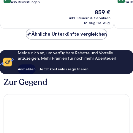
Èze
Martin
von
von
485 Bewertungen
84 B
10,
10,
Der
859 €
Außergewöhnlich,
Außerge
Preis
485
84
inkl. Steuern & Gebühren
beträgt
12. Aug.–13. Aug.
Bewertungen
Bewert
859 €
Ähnliche Unterkünfte vergleichen
Melde dich an, um verfügbare Rabatte und Vorteile
anzuzeigen. Mehr Prämien für noch mehr Abenteuer!
Anmelden
Jetzt kostenlos registrieren
Zur Gegend