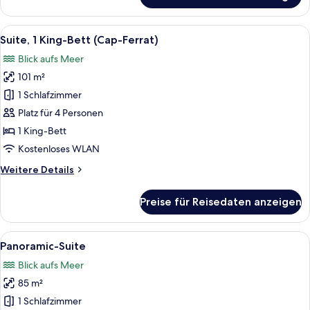
Zimmer,
1 King-
Alle
Ein geräumiges Schlafzimmer mit eine
5
Bett
Suite, 1 King-Bett (Cap-Ferrat)
Fotos
Blick aufs Meer
für
101 m²
Suite,
1 King-
1 Schlafzimmer
Bett
Platz für 4 Personen
(Cap-
1 King-Bett
Ferrat)
Kostenloses WLAN
anzeigen
Weitere
Weitere Details
Details
für
Preise für Reisedaten anzeigen
Suite,
1 King-
Bett
Alle
Ein Hotelzimmer mit Bett, Schreibtisch
8
(Cap-
Panoramic-Suite
Fotos
Ferrat)
Blick aufs Meer
für
85 m²
Panoramic-
Suite
1 Schlafzimmer