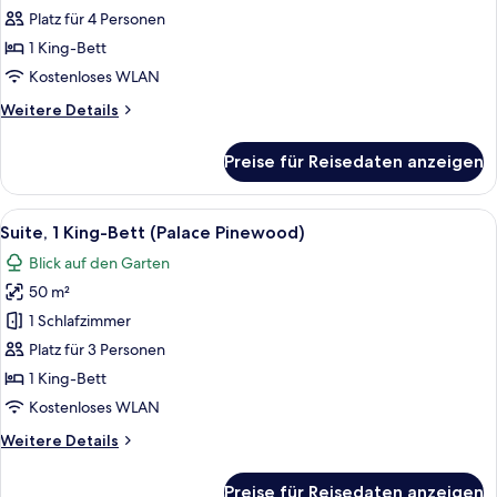
Bett,
Platz für 4 Personen
Terrasse
1 King-Bett
(Pool)
Kostenloses WLAN
anzeigen
Weitere
Weitere Details
Details
für
Preise für Reisedaten anzeigen
Suite,
1 King-
Bett,
Alle
Ein geräumiges Schlafzimmer mit eine
4
Terrasse
Suite, 1 King-Bett (Palace Pinewood)
Fotos
(Pool)
Blick auf den Garten
für
50 m²
Suite,
1 King-
1 Schlafzimmer
Bett
Platz für 3 Personen
(Palace
1 King-Bett
Pinewood)
Kostenloses WLAN
anzeigen
Weitere
Weitere Details
Details
für
Preise für Reisedaten anzeigen