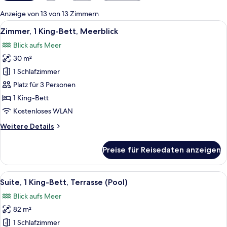
Filter
für
Anzeige von 13 von 13 Zimmern
Zimmer
Alle
Ein geräumiges Schlafzimmer mit einem
3
Zimmer, 1 King-Bett, Meerblick
Fotos
Blick aufs Meer
für
30 m²
Zimmer,
1 King-
1 Schlafzimmer
Bett,
Platz für 3 Personen
Meerblick
1 King-Bett
anzeigen
Kostenloses WLAN
Weitere
Weitere Details
Details
für
Preise für Reisedaten anzeigen
Zimmer,
1 King-
Bett,
Alle
Ein modernes Hotelzimmer mit einem g
6
Meerblick
Suite, 1 King-Bett, Terrasse (Pool)
Fotos
Blick aufs Meer
für
82 m²
Suite,
1 King-
1 Schlafzimmer