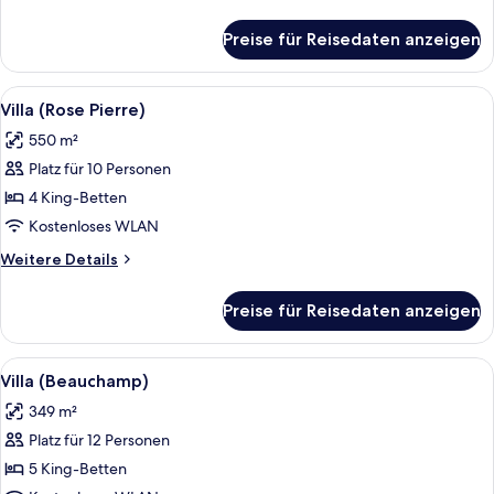
Details
für
Preise für Reisedaten anzeigen
Villa
(Clair
Soleil)
Alle
Eine zweistöckige pinkfarbene Villa 
8
Villa (Rose Pierre)
Fotos
550 m²
für
Platz für 10 Personen
Villa
(Rose
4 King-Betten
Pierre)
Kostenloses WLAN
anzeigen
Weitere
Weitere Details
Details
für
Preise für Reisedaten anzeigen
Villa
(Rose
Pierre)
Alle
Villa (Beauchamp) | Bettwäsche aus ä
9
Villa (Beauchamp)
Fotos
349 m²
für
Platz für 12 Personen
Villa
(Beauchamp)
5 King-Betten