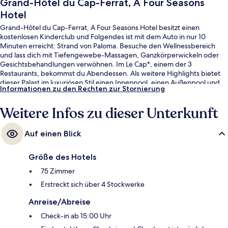
Grand-Hôtel du Cap-Ferrat, A Four Seasons
Hotel
Grand-Hôtel du Cap-Ferrat, A Four Seasons Hotel besitzt einen
kostenlosen Kinderclub und Folgendes ist mit dem Auto in nur 10
Minuten erreicht: Strand von Paloma. Besuche den Wellnessbereich
und lass dich mit Tiefengewebe-Massagen, Ganzkörperwickeln oder
Gesichtsbehandlungen verwöhnen. Im Le Cap*, einem der 3
Restaurants, bekommst du Abendessen. Als weitere Highlights bietet
dieser Palast im luxuriösen Stil einen Innenpool, einen Außenpool und
Informationen zu den Rechten zur Stornierung
eine Poolbar.
Weitere Infos zu dieser Unterkunft
Auf einen Blick
Größe des Hotels
75 Zimmer
Erstreckt sich über 4 Stockwerke
Anreise/Abreise
Check-in ab 15:00 Uhr