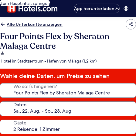
Zum Hauptinhalt springen
App herunterladen
Alle Unterkünfte anzeigen
Four Points Flex by Sheraton
Malaga Centre
1.0-
Stern-
Hotel im Stadtzentrum - Hafen von Málaga (1,2 km)
Unterkunft
Wähle deine Daten, um Preise zu sehen
Wo soll’s hingehen?
Daten
Gäste