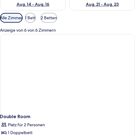
Aug. 14 - Aug. 16
Aug. 21 - Aug. 23
Verfügbare
Alle Zimmer
1 Bett
2 Betten
Filter
für
Anzeige von 6 von 6 Zimmern
Zimmer
Double Room
Platz für 2 Personen
1 Doppelbett