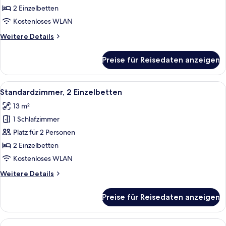
2 Einzelbetten
Kostenloses WLAN
Weitere
Weitere Details
Details
für
Preise für Reisedaten anzeigen
Twin
Room
Alle
Ein Hotelzimmer mit zwei Betten, ein
5
Standardzimmer, 2 Einzelbetten
Fotos
13 m²
für
1 Schlafzimmer
Standardzimmer,
2 Einzelbetten
Platz für 2 Personen
anzeigen
2 Einzelbetten
Kostenloses WLAN
Weitere
Weitere Details
Details
für
Preise für Reisedaten anzeigen
Standardzimmer,
2 Einzelbetten
Alle
Ein Hotelzimmer mit einem Bett, ein