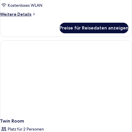
Kostenloses WLAN
Weitere
Weitere Details
Details
für
Preise für Reisedaten anzeigen
Double
Room
Twin Room
Platz für 2 Personen