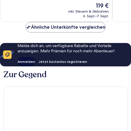
Hervorragend,
Hervorr
Der
119 €
1.006
498
Preis
Bewertungen
Bewert
inkl. Steuern & Gebühren
beträgt
6. Sept.–7. Sept.
119 €
Ähnliche Unterkünfte vergleichen
Melde dich an, um verfügbare Rabatte und Vorteile
anzuzeigen. Mehr Prämien für noch mehr Abenteuer!
Anmelden
Jetzt kostenlos registrieren
Zur Gegend