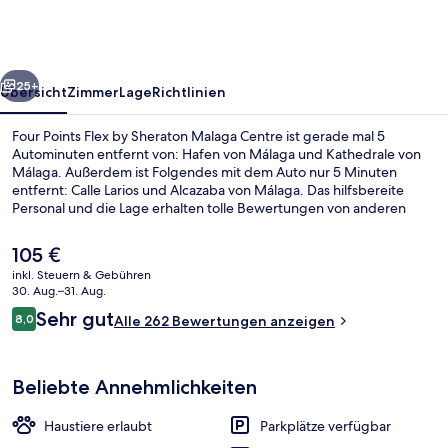
by
Sheraton
Malaga
rück
Weiter
Centre
25+
Übersicht
Zimmer
Lage
Richtlinien
Four Points Flex by Sheraton Malaga Centre ist gerade mal 5
Autominuten entfernt von: Hafen von Málaga und Kathedrale von
Málaga. Außerdem ist Folgendes mit dem Auto nur 5 Minuten
entfernt: Calle Larios und Alcazaba von Málaga. Das hilfsbereite
Personal und die Lage erhalten tolle Bewertungen von anderen
Reisenden. Die öffentlichen Verkehrsmittel sind nur einen kurzen
Fußmarsch entfernt: Zur Metrostation El Perchel sind es 8 Minuten
Der
105 €
und zur Metrostation Guadalmedina 12 Minuten.
aktuelle
inkl. Steuern & Gebühren
Preis
30. Aug.–31. Aug.
Tägliches Frühstücksbuffet gegen Ge
beträgt
Bewertungen
Sehr gut
8,0
Alle 262 Bewertungen anzeigen
105 €.
8,0 von 10.
Beliebte Annehmlichkeiten
Haustiere erlaubt
Parkplätze verfügbar