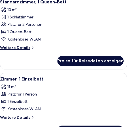
2
Standardzimmer, 1 Queen-Bett
Fotos
13 m²
für
1 Schlafzimmer
Standardzimmer,
1
Platz für 2 Personen
Queen-
1 Queen-Bett
Bett
Kostenloses WLAN
anzeigen
Weitere
Weitere Details
Details
für
Preise für Reisedaten anzeigen
Standardzimmer,
1
Queen-
Alle
Ein modernes Hotelzimmer mit Bett, 
2
Bett
Zimmer, 1 Einzelbett
Fotos
11 m²
für
Platz für 1 Person
Zimmer,
1 Einzelbett
1 Einzelbett
anzeigen
Kostenloses WLAN
Weitere
Weitere Details
Details