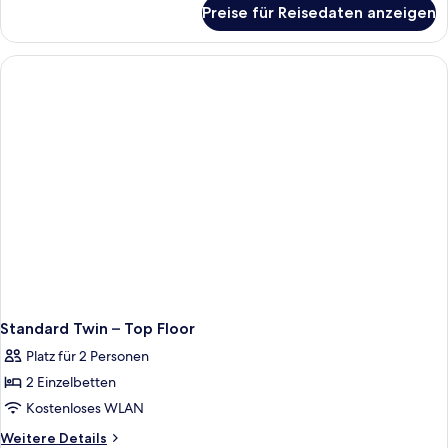
für
Preise für Reisedaten anzeigen
Zimmer,
1 Einzelbett
Standard Twin – Top Floor
Platz für 2 Personen
2 Einzelbetten
Kostenloses WLAN
Weitere
Weitere Details