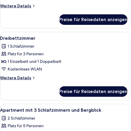
Weitere
Weitere Details
Details
für
Preise für Reisedaten anzeigen
Vierbettzimmer
Alle
Ein Hotelzimmer mit zwei Einzelbette
8
Dreibettzimmer
Fotos
1 Schlafzimmer
für
Platz für 3 Personen
Dreibettzimmer
anzeigen
1 Einzelbett und 1 Doppelbett
Kostenloses WLAN
Weitere
Weitere Details
Details
für
Preise für Reisedaten anzeigen
Dreibettzimmer
Alle
Apartment mit 3 Schlafzimmern und B
1
Apartment mit 3 Schlafzimmern und Bergblick
Fotos
2 Schlafzimmer
für
Platz für 5 Personen
Apartment