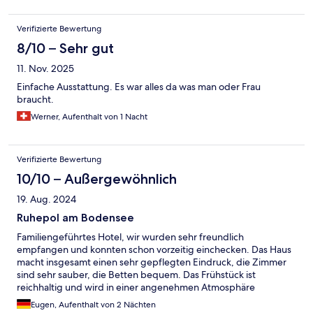
Verifizierte Bewertung
8/10 – Sehr gut
11. Nov. 2025
Einfache Ausstattung. Es war alles da was man oder Frau
braucht.
Werner, Aufenthalt von 1 Nacht
Verifizierte Bewertung
10/10 – Außergewöhnlich
19. Aug. 2024
Ruhepol am Bodensee
Familiengeführtes Hotel, wir wurden sehr freundlich
empfangen und konnten schon vorzeitig einchecken. Das Haus
macht insgesamt einen sehr gepflegten Eindruck, die Zimmer
sind sehr sauber, die Betten bequem. Das Frühstück ist
reichhaltig und wird in einer angenehmen Atmosphäre
eingenommen. Die Hotelier-Familie ist außerordentlich
Eugen, Aufenthalt von 2 Nächten
sympatisch, der Aufenthalt im Hotel war sehr angenehm und