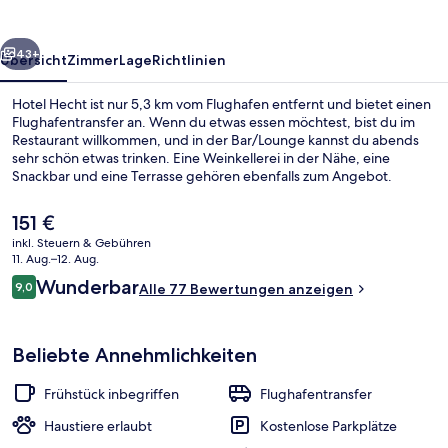
rück
Weiter
43+
Übersicht
Zimmer
Lage
Richtlinien
Hotel Hecht ist nur 5,3 km vom Flughafen entfernt und bietet einen
Flughafentransfer an. Wenn du etwas essen möchtest, bist du im
Restaurant willkommen, und in der Bar/Lounge kannst du abends
sehr schön etwas trinken. Eine Weinkellerei in der Nähe, eine
Snackbar und eine Terrasse gehören ebenfalls zum Angebot.
Der
151 €
aktuelle
inkl. Steuern & Gebühren
Preis
11. Aug.–12. Aug.
Terrasse/Patio
beträgt
Bewertungen
Wunderbar
9,0
Alle 77 Bewertungen anzeigen
151 €.
9,0 von 10.
Beliebte Annehmlichkeiten
Frühstück inbegriffen
Flughafentransfer
Haustiere erlaubt
Kostenlose Parkplätze