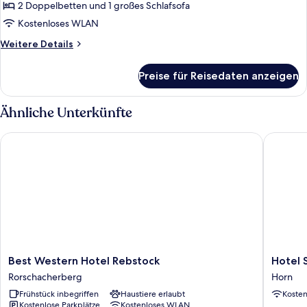
mit
2 Doppelbetten und 1 großes Schlafsofa
3
Kostenloses WLAN
Schlafzimmern
Weitere
Weitere Details
und
Details
Bergblick
für
Preise für Reisedaten anzeigen
Apartment
anzeigen
mit
3
Ähnliche Unterkünfte
Schlafzimmern
und
Best Western Hotel Rebstock
Hotel Sc
Bergblick
Best
Hotel
Best Western Hotel Rebstock
Hotel 
Western
Schiff
Rorschacherberg
Horn
Hotel
Horn
Frühstück inbegriffen
Haustiere erlaubt
Koste
Rebstock
Kostenlose Parkplätze
Kostenloses WLAN