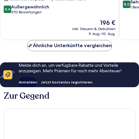
Rorschacherberg
8.0
Seh
8,0
9.4
Außergewöhnlich
von
1 Be
9,4
von
370 Bewertungen
10,
10,
Sehr
Der
196 €
Außergewöhnlich,
gut,
Preis
370
inkl. Steuern & Gebühren
1
beträgt
9. Aug.–10. Aug.
Bewertungen
Bewert
196 €
Ähnliche Unterkünfte vergleichen
Melde dich an, um verfügbare Rabatte und Vorteile
anzuzeigen. Mehr Prämien für noch mehr Abenteuer!
Anmelden
Jetzt kostenlos registrieren
Zur Gegend