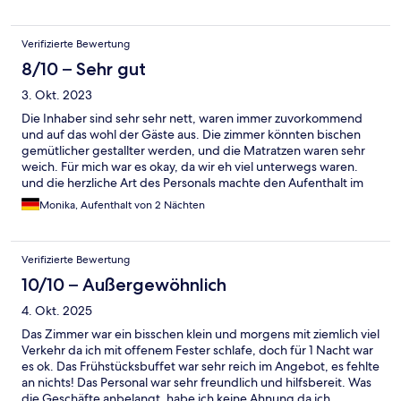
entspannend. Wir wählen gerne wieder dieses Hotel, sobald wir
an den Bodensee kommen
Verifizierte Bewertung
8/10 – Sehr gut
3. Okt. 2023
Die Inhaber sind sehr sehr nett, waren immer zuvorkommend
und auf das wohl der Gäste aus. Die zimmer könnten bischen
gemütlicher gestallter werden, und die Matratzen waren sehr
weich. Für mich war es okay, da wir eh viel unterwegs waren.
und die herzliche Art des Personals machte den Aufenthalt im
Hotel Hecht sehr angenehm.
Monika, Aufenthalt von 2 Nächten
Verifizierte Bewertung
10/10 – Außergewöhnlich
4. Okt. 2025
Das Zimmer war ein bisschen klein und morgens mit ziemlich viel
Verkehr da ich mit offenem Fester schlafe, doch für 1 Nacht war
es ok. Das Frühstücksbuffet war sehr reich im Angebot, es fehlte
an nichts! Das Personal war sehr freundlich und hilfsbereit. Was
die Geschäfte anbelangt, habe ich keine Ahnung da ich