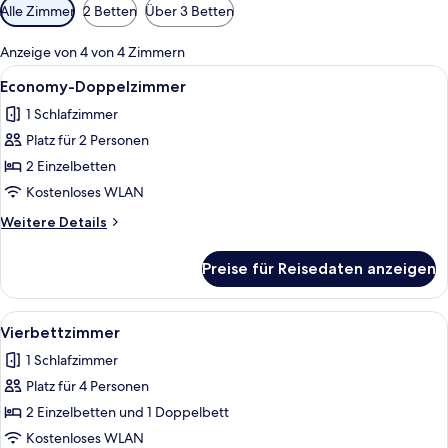
Verfügbare
Alle Zimmer
2 Betten
Über 3 Betten
Filter
für
Anzeige von 4 von 4 Zimmern
Zimmer
Alle
Ein Hotelzimmer mit einem Bett, einem
6
Economy-Doppelzimmer
Fotos
1 Schlafzimmer
für
Platz für 2 Personen
Economy-
Doppelzimmer
2 Einzelbetten
anzeigen
Kostenloses WLAN
Weitere
Weitere Details
Details
für
Preise für Reisedaten anzeigen
Economy-
Doppelzimmer
Alle
Ein Schlafzimmer mit zwei Betten, ei
8
Vierbettzimmer
Fotos
1 Schlafzimmer
für
Platz für 4 Personen
Vierbettzimmer
anzeigen
2 Einzelbetten und 1 Doppelbett
Kostenloses WLAN