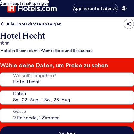
Zum Hauptinhalt springen
App herunterladen
Alle Unterkünfte anzeigen
Hotel Hecht
2.0-
Sterne-
Hotel in Rheineck mit Weinkellerei und Restaurant
Unterkunft
Wähle deine Daten, um Preise zu sehen
Wo soll’s hingehen?
Daten
Gäste
Suchen