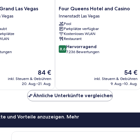
Four
rand Las Vegas
Four Queens Hotel and Casino
Queens
s Vegas
Innenstadt Las Vegas
Hotel
Pool
and
aubt
Parkplätze verfügbar
Casino
arkplätze
Kostenloses WLAN
Innenstadt
 WLAN
Restaurant
Las
8.6
Hervorragend
Vegas
8,6
von
rtungen
7.236 Bewertungen
10,
Hervorragend,
7.236
Der
Der
84 €
54 €
Bewertungen
Preis
Preis
inkl. Steuern & Gebühren
inkl. Steuern & Gebühren
beträgt
beträgt
20. Aug.–21. Aug.
9. Aug.–10. Aug.
84 €
54 €
Ähnliche Unterkünfte vergleichen
te und Vorteile anzuzeigen. Mehr