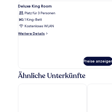
Alle
Ein Badezimmer mit einem gro
1
Deluxe King Room
Fotos
Platz für 3 Personen
für
1 King-Bett
Deluxe
King
Kostenloses WLAN
Room
Weitere
Weitere Details
anzeigen
Details
für
Deluxe
King
Room
Preise anzeige
Ähnliche Unterkünfte
Golden Nugget Las Vegas Hotel & Casino
Downtown Gr