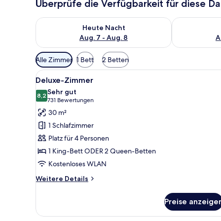
Überprüfe die Verfügbarkeit für diese D
Überprüfe die Verfügbarkeit für heute Nacht, Aug. 7
Überprüfe die
Heute Nacht
Aug. 7 - Aug. 8
A
Verfügbare
Alle Zimmer
1 Bett
2 Betten
Filter
Alle
Ein Hotelzimmer mit einem gro
für
5
Deluxe-Zimmer
Fotos
Zimmer
Sehr gut
für
8,2
8,2 von 10
(731
731 Bewertungen
Deluxe-
Bewertungen)
30 m²
Zimmer
1 Schlafzimmer
anzeigen
Platz für 4 Personen
1 King-Bett ODER 2 Queen-Betten
Kostenloses WLAN
Weitere
Weitere Details
Details
für
Preise anzeige
Deluxe-
Zimmer