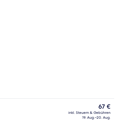
 Unterkunft
Außenpool, beheizter Pool, Cabañas
Der
67 €
aktuelle
inkl. Steuern & Gebühren
Preis
19. Aug.–20. Aug.
h
Abendessen
beträgt
67 €.