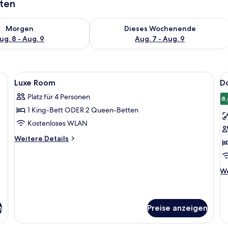
aten
 - Aug. 8.
 Verfügbarkeit für morgen, Aug. 8 - Aug. 9.
Überprüfe die Verfügbarkeit für dies
Morgen
Dieses Wochenende
ug. 8 - Aug. 9
Aug. 7 - Aug. 9
ßen Bett, zwei Nachttischen mit Lampen, einem Schreibtisch mit Stuhl, eine
Alle
Ein Hotelzimmer mit einem großen Bett
Al
3
Luxe Room
D
Fotos
F
Platz für 4 Personen
für
f
8,
1 King-Bett ODER 2 Queen-Betten
Luxe
D
Room
z
Kostenloses WLAN
anzeigen
E
Weitere
Weitere Details
a
Details
für
Luxe
We
We
Room
De
fü
Do
zu
n
Preise anzeigen
Ei