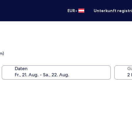
•
EUR
Unterkunft registr
km)
Daten
G