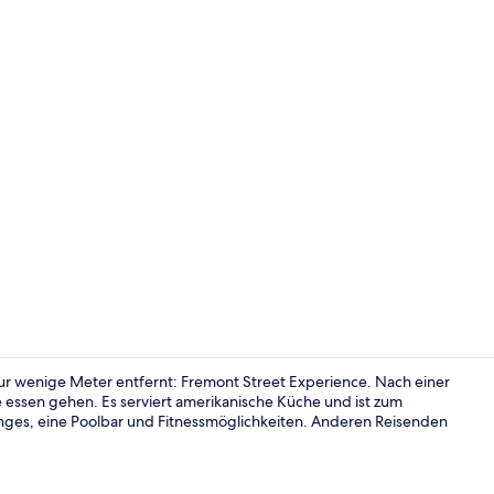
Fassade der
 nur wenige Meter entfernt: Fremont Street Experience. Nach einer
essen gehen. Es serviert amerikanische Küche und ist zum
nges, eine Poolbar und Fitnessmöglichkeiten. Anderen Reisenden
Innenbereic