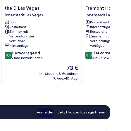
the
Fremont
the D Las Vegas
Fremont Hotel & Cas
D
Hotel
Innenstadt Las Vegas
Innenstadt Las Vegas
Las
&
Pool
Kostenlose Parkplätze
Vegas
Casino
Restaurant
Internetzugang
Innenstadt
Innenstadt
Zimmer mit
Restaurant
Las
Las
Verbindungstür
Zimmer mit
Vegas
Vegas
verfügbar
Verbindungstür
Klimaanlage
verfügbar
8.6
8.8
Hervorragend
Hervorragend
8,6
8,8
von
von
7.563 Bewertungen
4.509 Bewertungen
10,
10,
Der
73 €
Hervorragend,
Hervorragend,
Preis
7.563
4.509
inkl. Steuern & Gebühren
inkl. S
beträgt
9. Aug.–10. Aug.
Bewertungen
Bewertungen
73 €
Anmelden
Jetzt kostenlos registrieren