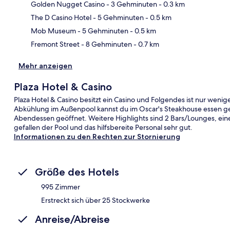
Golden Nugget Casino
- 3 Gehminuten
- 0.3 km
Kar
The D Casino Hotel
- 5 Gehminuten
- 0.5 km
Mob Museum
- 5 Gehminuten
- 0.5 km
Fremont Street
- 8 Gehminuten
- 0.7 km
Mehr anzeigen
Plaza Hotel & Casino
Plaza Hotel & Casino besitzt ein Casino und Folgendes ist nur weni
Abkühlung im Außenpool kannst du im Oscar's Steakhouse essen geh
Abendessen geöffnet. Weitere Highlights sind 2 Bars/Lounges, ein
gefallen der Pool und das hilfsbereite Personal sehr gut.
Informationen zu den Rechten zur Stornierung
Größe des Hotels
995 Zimmer
Erstreckt sich über 25 Stockwerke
Anreise/Abreise