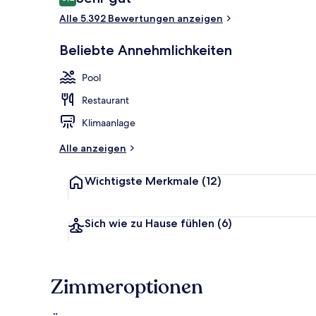
8,2 von 10.
Alle 5.392 Bewertungen anzeigen
Abendessen
Beliebte Annehmlichkeiten
Pool
Restaurant
Klimaanlage
Alle anzeigen
Wichtigste Merkmale
(12)
Sich wie zu Hause fühlen
(6)
Zimmeroptionen