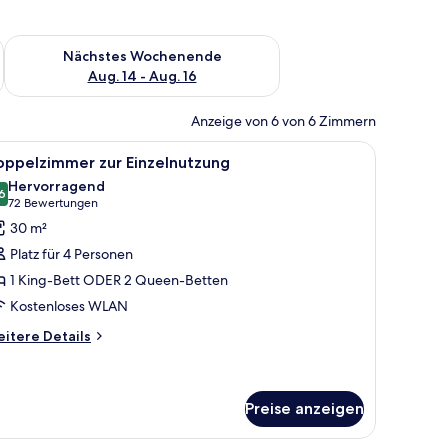
es Wochenende, Aug. 7 - Aug. 9.
Überprüfe die Verfügbarkeit für nächstes Wochenende, Aug. 1
Nächstes Wochenende
Aug. 14 - Aug. 16
Anzeige von 6 von 6 Zimmern
m Fernseher und Blick auf eine Stadtlandschaft bei Sonnenuntergang.
, einem Fernseher, einem Schreibtisch und Blick auf eine Stadtlandschaft.
le
Ein Hotelzimmer mit zwei Betten, einem Fernse
6
oppelzimmer zur Einzelnutzung
otos
Hervorragend
ür
6
8,6 von 10
(72
72 Bewertungen
oppelzimmer
Bewertungen)
30 m²
ur
Platz für 4 Personen
inzelnutzung
1 King-Bett ODER 2 Queen-Betten
nzeigen
Kostenloses WLAN
itere
itere Details
tails
r
ppelzimmer
r
Preise anzeigen
nzelnutzung