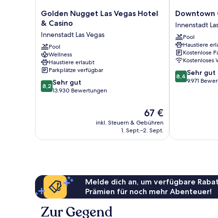
Golden
Downtown
Golden Nugget Las Vegas Hotel
Downtown G
Nugget
Grand
& Casino
Innenstadt La
Las
Las
Innenstadt Las Vegas
Pool
Vegas
Vegas
Haustiere erl
Hotel
Pool
Innenstadt
Kostenlose P
Wellness
&
Las
Kostenloses
Haustiere erlaubt
Casino
Vegas
Parkplätze verfügbar
8.4
Sehr gut
Innenstadt
8,4
von
9.971 Bewe
8.2
Las
Sehr gut
8,2
10,
von
Vegas
13.930 Bewertungen
Sehr
10,
gut,
Sehr
Der
67 €
9.971
gut,
Preis
inkl. Steuern & Gebühren
Bewertungen
13.930
beträgt
1. Sept.–2. Sept.
Bewertungen
67 €
Melde dich an, um verfügbare Rabat
Prämien für noch mehr Abenteuer!
Zur Gegend