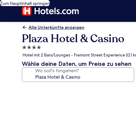
Zum Hauptinhalt springen
Alle Unterkünfte anzeigen
Plaza Hotel & Casino
4.0-
Sterne-
Hotel mit 2 Bars/Lounges - Fremont Street Experience (0,1 
Unterkunft
Wähle deine Daten, um Preise zu sehen
Wo soll’s hingehen?
Fotogalerie
von
Plaza
Hotel
&
Casino