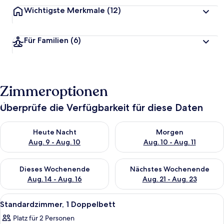
Wichtigste Merkmale
(12)
Für Familien
(6)
Zimmeroptionen
Überprüfe die Verfügbarkeit für diese Daten
Überprüfe die Verfügbarkeit für heute Nacht, Aug. 9 - Aug. 10
Überprüfe die Verfügbarkeit fü
Heute Nacht
Morgen
Aug. 9 - Aug. 10
Aug. 10 - Aug. 11
Überprüfe die Verfügbarkeit für dieses Wochenende, Aug. 14 -
Überprüfe die Verfügbarkeit f
Dieses Wochenende
Nächstes Wochenende
Aug. 14 - Aug. 16
Aug. 21 - Aug. 23
Alle
Ein Hotelzimmer mit einem großen Bett,
3
Standardzimmer, 1 Doppelbett
Fotos
Platz für 2 Personen
für