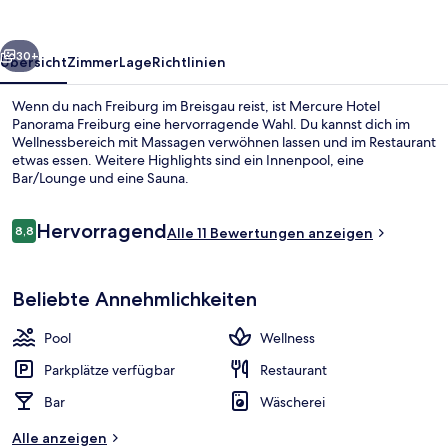
rück
Weiter
30+
Übersicht
Zimmer
Lage
Richtlinien
Wenn du nach Freiburg im Breisgau reist, ist Mercure Hotel
Panorama Freiburg eine hervorragende Wahl. Du kannst dich im
Wellnessbereich mit Massagen verwöhnen lassen und im Restaurant
etwas essen. Weitere Highlights sind ein Innenpool, eine
Bar/Lounge und eine Sauna.
Bewertungen
Hervorragend
8,8
Alle 11 Bewertungen anzeigen
8,8 von 10.
Bar (in der Unterkunft)
Beliebte Annehmlichkeiten
Pool
Wellness
Parkplätze verfügbar
Restaurant
Bar
Wäscherei
Alle anzeigen