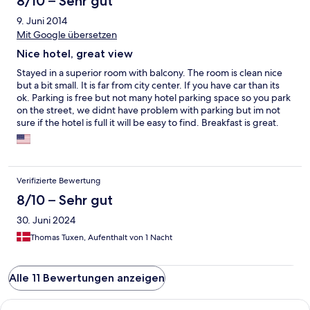
8/10 – Sehr gut
9. Juni 2014
Mit Google übersetzen
Nice hotel, great view
Stayed in a superior room with balcony. The room is clean nice
but a bit small. It is far from city center. If you have car than its
ok. Parking is free but not many hotel parking space so you park
on the street, we didnt have problem with parking but im not
sure if the hotel is full it will be easy to find. Breakfast is great.
Staff are friendly. View from Balcony is great. Its a nice hotel and
i recommend it as a place to stay and trip arround.
Verifizierte Bewertung
8/10 – Sehr gut
30. Juni 2024
Thomas Tuxen, Aufenthalt von 1 Nacht
Alle 11 Bewertungen anzeigen