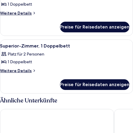
1 Doppelbett
Standardzimmer,
1
Weitere
Weitere Details
Details
Doppelbett
für
anzeigen
Preise für Reisedaten anzeigen
Standardzimmer,
1
Doppelbett
Alle
Ein Hotelzimmer mit Bett, Schreibtisch 
3
Superior-Zimmer, 1 Doppelbett
Fotos
Platz für 2 Personen
für
1 Doppelbett
Superior-
Zimmer,
Weitere
Weitere Details
Details
1
für
Doppelbett
Preise für Reisedaten anzeigen
Superior-
anzeigen
Zimmer,
1
Ähnliche Unterkünfte
Doppelbett
Hotel Restaurant Kaiser
Wyndham