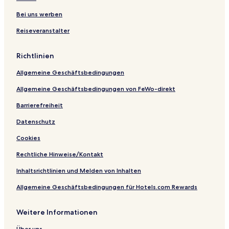
s
ü
t
F
F
r
e
t
d
r
r
i
i
Bei uns werben
e
e
e
o
n
Reiseveranstalter
r
i
i
t
a
b
b
t
c
u
u
F
h
Richtlinien
r
r
r
g
g
e
Allgemeine Geschäftsbedingungen
i
b
Allgemeine Geschäftsbedingungen von FeWo-direkt
u
r
Barrierefreiheit
g
Datenschutz
Cookies
Rechtliche Hinweise/Kontakt
Inhaltsrichtlinien und Melden von Inhalten
Allgemeine Geschäftsbedingungen für Hotels.com Rewards
Weitere Informationen
Über uns