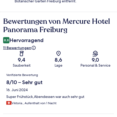
Botanischer Garten Freiburg entfernt.
Bewertungen von Mercure Hotel
Bewertungen
Panorama Freiburg
Hervorragend
8,8
11 Bewertungen
9,4
8,6
9,0
Sauberkeit
Lage
Personal & Service
Bewertungen
Verifizierte Bewertung
8/10 – Sehr gut
16. Juni 2024
Super Frühstück,Abendessen war auch sehr gut
Viktoria., Aufenthalt von 1 Nacht