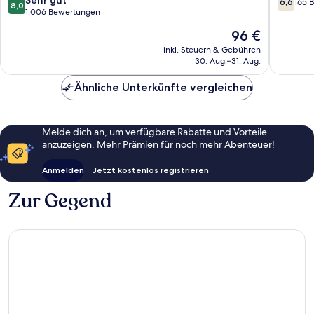
6,6
165 
8,0
Petersburg
Pinellas
von
von
1.006 Bewertungen
-
Park
10,
10,
Der
96 €
Clearwater,
Sehr
165
Preis
FL
gut,
Bewert
inkl. Steuern & Gebühren
beträgt
Pinellas
30. Aug.–31. Aug.
1.006
96 €
Park
Bewertungen
Ähnliche Unterkünfte vergleichen
Melde dich an, um verfügbare Rabatte und Vorteile
anzuzeigen. Mehr Prämien für noch mehr Abenteuer!
Anmelden
Jetzt kostenlos registrieren
Zur Gegend