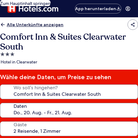
Zum Hauptinhalt springen
App herunterladen
Alle Unterkünfte anzeigen
Comfort Inn & Suites Clearwater
South
3.0-
Sterne-
Hotel in Clearwater
Unterkunft
Wähle deine Daten, um Preise zu sehen
Wo soll’s hingehen?
Daten
Gäste