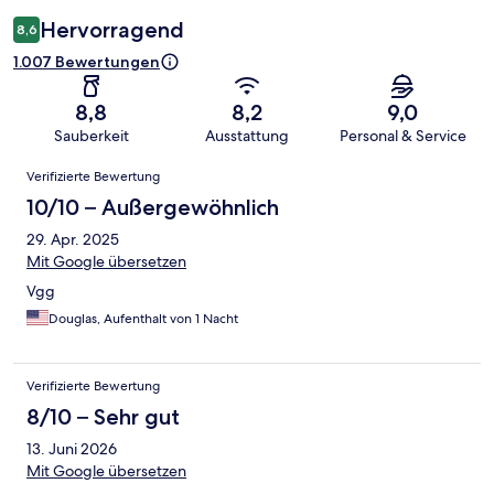
Hervorragend
8,6
1.007 Bewertungen
8,8
8,2
9,0
Sauberkeit
Ausstattung
Personal & Service
Bewertungen
Verifizierte Bewertung
10/10 – Außergewöhnlich
29. Apr. 2025
Mit Google übersetzen
Vgg
Douglas, Aufenthalt von 1 Nacht
Verifizierte Bewertung
8/10 – Sehr gut
13. Juni 2026
Mit Google übersetzen