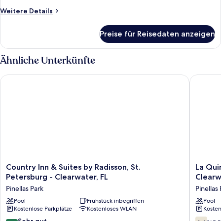
1 King-
Weitere
Weitere Details
Details
Bett,
für
Nichtraucher
Preise für Reisedaten anzeigen
Standardzimmer,
anzeigen
1 King-
Bett,
Ähnliche Unterkünfte
Nichtraucher
Country Inn & Suites by Radisson, St. Petersburg - Clearwater,
La Quint
Country
La
Country Inn & Suites by Radisson, St.
La Qui
Inn
Quinta
Petersburg - Clearwater, FL
Clearw
&
by
Pinellas Park
Pinellas
Suites
Wyndh
by
Pool
Frühstück inbegriffen
St
Pool
Kostenlose Parkplätze
Kostenloses WLAN
Kosten
Radisson,
Petersb
St.
Clearwa
8.0
6.6
Sehr gut