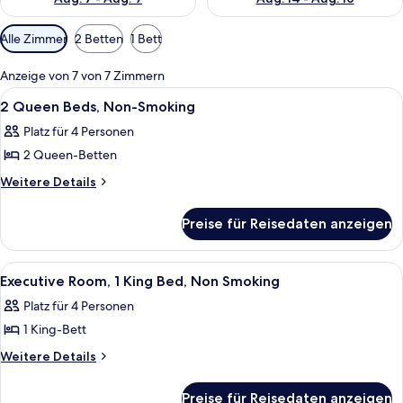
Verfügbare
Alle Zimmer
2 Betten
1 Bett
Filter
für
Anzeige von 7 von 7 Zimmern
Zimmer
Alle
Ein Hotelzimmer mit Bett, Schreibtisc
10
2 Queen Beds, Non-Smoking
Fotos
Platz für 4 Personen
für
2 Queen-Betten
2
Queen
Weitere
Weitere Details
Details
Beds,
für
Non-
Preise für Reisedaten anzeigen
2
Smoking
Queen
anzeigen
Beds,
Alle
Ein Hotelzimmer mit einem Bett, einem
2
Non-
Executive Room, 1 King Bed, Non Smoking
Fotos
Smoking
Platz für 4 Personen
für
1 King-Bett
Executive
Room,
Weitere
Weitere Details
Details
1
für
King
Preise für Reisedaten anzeigen