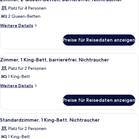
Fotos
Platz für 4 Personen
für
2 Queen-Betten
Zimmer,
2 Queen-
Weitere
Weitere Details
Details
Betten,
für
barrierefrei,
Preise für Reisedaten anzeigen
Zimmer,
Nichtraucher
2 Queen-
anzeigen
Betten,
Alle
Zimmer, 1 King-Bett, barrierefrei, Ni
2
barrierefrei,
Zimmer, 1 King-Bett, barrierefrei, Nichtraucher
Fotos
Nichtraucher
Platz für 2 Personen
für
1 King-Bett
Zimmer,
1 King-
Weitere
Weitere Details
Details
Bett,
für
barrierefrei,
Preise für Reisedaten anzeigen
Zimmer,
Nichtraucher
1 King-
anzeigen
Bett,
Alle
Ein Hotelzimmer mit Bett, Schreibtisc
2
barrierefrei,
Standardzimmer, 1 King-Bett, Nichtraucher
Fotos
Nichtraucher
Platz für 2 Personen
für
1 King-Bett
Standardzimmer,