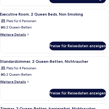
Executive
Bed,
Room,
Non
1
Alle
Ein Hotelzimmer mit zwei Betten, eine
2
King
Smoking
Executive Room, 2 Queen Beds, Non Smoking
Fotos
Bed,
anzeigen
Platz für 6 Personen
Non
für
Smoking
2 Queen-Betten
Executive
Room,
Weitere
Weitere Details
Details
2
für
Queen
Preise für Reisedaten anzeigen
Executive
Beds,
Room,
Non
2
Alle
Standardzimmer, 2 Queen-Betten, Nic
2
Queen
Smoking
Standardzimmer, 2 Queen-Betten, Nichtraucher
Fotos
Beds,
anzeigen
Platz für 4 Personen
Non
für
Smoking
2 Queen-Betten
Standardzimmer,
2 Queen-
Weitere
Weitere Details
Details
Betten,
für
Nichtraucher
Preise für Reisedaten anzeigen
Standardzimmer,
anzeigen
2 Queen-
Betten,
Alle
Ein Hotelzimmer mit einem großen Bet
1
Nichtraucher
Zimmer, 2 Queen-Betten, barrierefrei, Nichtraucher