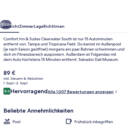
Suites
Clearwater
South
rück
Weiter
22+
Übersicht
Zimmer
Lage
Richtlinien
Comfort Inn & Suites Clearwater South ist nur 15 Autominuten
entfernt von: Tampa und Tropicana Field. Du kannst im Außenpool
(je nach Saison geöffnet) morgens ein paar Bahnen schwimmen und
dich im Fitnessbereich auspowern. Außerdem ist Folgendes mit
dem Auto höchstens 15 Minuten entfernt: Salvador Dali Museum
und Vinoy Park. Anderen Reisenden gefallen das hilfsbereite
Personal und die Lage sehr gut.
Der
89 €
aktuelle
inkl. Steuern & Gebühren
Preis
1. Sept.–2. Sept.
Lobby
beträgt
Bewertungen
Hervorragend
8,6
Alle 1.007 Bewertungen anzeigen
89 €.
8,6 von 10.
Beliebte Annehmlichkeiten
Pool
Frühstück inbegriffen