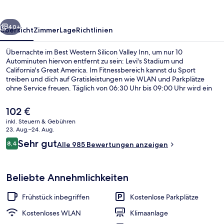
Inn
rück
Weiter
40+
Übersicht
Zimmer
Lage
Richtlinien
Übernachte im Best Western Silicon Valley Inn, um nur 10
Autominuten hiervon entfernt zu sein: Levi's Stadium und
California's Great America. Im Fitnessbereich kannst du Sport
treiben und dich auf Gratisleistungen wie WLAN und Parkplätze
ohne Service freuen. Täglich von 06:30 Uhr bis 09:00 Uhr wird ein
im Preis inbegriffenes Frühstücksbuffet serviert. Außerdem ist
Folgendes mit dem Auto höchstens 10 Minuten entfernt: Santa
Der
102 €
Clara Convention Center und Shoreline Amphitheatre. Andere
aktuelle
inkl. Steuern & Gebühren
Reisende lieben das hilfsbereite Personal.
Preis
23. Aug.–24. Aug.
Rezeption
beträgt
Bewertungen
Sehr gut
8,4
Alle 985 Bewertungen anzeigen
102 €.
8,4 von 10.
Beliebte Annehmlichkeiten
Frühstück inbegriffen
Kostenlose Parkplätze
Kostenloses WLAN
Klimaanlage