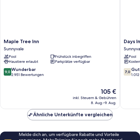
Maple
Days
Maple Tree Inn
Days I
Tree
Inn
Sunnyvale
Sunnyva
Inn
&
Pool
Frühstück inbegriffen
Pool
Sunnyvale
Suites
Haustiere erlaubt
Parkplätze verfügbar
Kosten
by
Wyndh
9.0
7.0
Wunderbar
Gut
9,0
7,0
Sunnyva
von
von
2.951 Bewertungen
1.01
Sunnyva
10,
10,
Wunderbar,
Gut,
Der
105 €
2.951
1.012
Preis
Bewertungen
Bewert
inkl. Steuern & Gebühren
beträgt
8. Aug.–9. Aug.
105 €
Ähnliche Unterkünfte vergleichen
Melde dich an, um verfügbare Rabatte und Vorteile
anzuzeigen. Mehr Prämien für noch mehr Abenteuer!