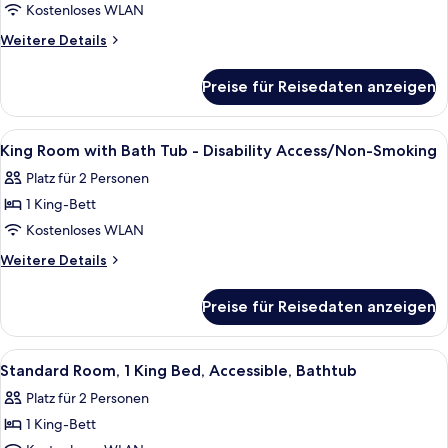
Room
Kostenloses WLAN
with
Weitere
Weitere Details
Two
Details
für
Queen
Preise für Reisedaten anzeigen
Queen
Beds
Room
-
with
Alle
Schreibtisch, laptopgeeigneter Arbei
13
Disability
Two
King Room with Bath Tub - Disability Access/Non-Smoking
Fotos
Queen
Access
Platz für 2 Personen
Beds
für
anzeigen
-
1 King-Bett
King
Disability
Room
Kostenloses WLAN
Access
with
Weitere
Weitere Details
Bath
Details
für
Tub
Preise für Reisedaten anzeigen
King
-
Room
Disability
with
Alle
Ein Hotelzimmer mit einem Bett, Nac
4
Access/Non-
Bath
Standard Room, 1 King Bed, Accessible, Bathtub
Fotos
Tub
Smoking
Platz für 2 Personen
-
für
anzeigen
Disability
1 King-Bett
Standard
Access/Non-