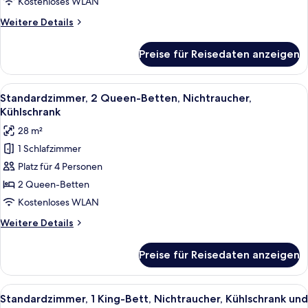
Room,
Kostenloses WLAN
Smoking
1
Weitere
Weitere Details
King
Details
für
Bed,
Preise für Reisedaten anzeigen
Standard
Accessible,
Room,
Bathtub
1
Alle
Ein Hotelzimmer mit zwei Betten, ein
5
anzeigen
King
Standardzimmer, 2 Queen-Betten, Nichtraucher,
Fotos
Bed,
Kühlschrank
Accessible,
für
28 m²
Bathtub
Standardzimmer,
1 Schlafzimmer
2 Queen-
Platz für 4 Personen
Betten,
Nichtraucher,
2 Queen-Betten
Kühlschrank
Kostenloses WLAN
anzeigen
Weitere
Weitere Details
Details
für
Preise für Reisedaten anzeigen
Standardzimmer,
2 Queen-
Betten,
Alle
Ein Hotelzimmer mit einem großen Bet
5
Nichtraucher,
Standardzimmer, 1 King-Bett, Nichtraucher, Kühlschrank und
Fotos