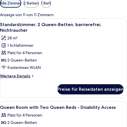
Verfügbare
Alle Zimmer
2 Betten
1 Bett
Filter
für
Anzeige von 11 von 11 Zimmern
Zimmer
Alle
Ein Hotelzimmer mit zwei Betten, eine
7
Standardzimmer, 2 Queen-Betten, barrierefrei,
Fotos
Nichtraucher
für
28 m²
Standardzimmer,
1 Schlafzimmer
2 Queen-
Platz für 4 Personen
Betten,
barrierefrei,
2 Queen-Betten
Nichtraucher
Kostenloses WLAN
anzeigen
Weitere
Weitere Details
Details
für
Preise für Reisedaten anzeigen
Standardzimmer,
2 Queen-
Betten,
Alle
Außenbereich
2
barrierefrei,
Queen Room with Two Queen Beds - Disability Access
Fotos
Nichtraucher
Platz für 4 Personen
für
2 Queen-Betten
Queen