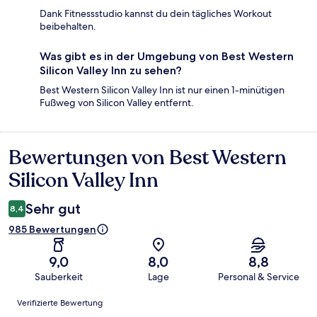
Dank Fitnessstudio kannst du dein tägliches Workout
beibehalten.
Was gibt es in der Umgebung von Best Western
Silicon Valley Inn zu sehen?
Best Western Silicon Valley Inn ist nur einen 1-minütigen
Fußweg von Silicon Valley entfernt.
Bewertungen von Best Western
Bewertungen
Silicon Valley Inn
Sehr gut
8,4
985 Bewertungen
9,0
8,0
8,8
Sauberkeit
Lage
Personal & Service
Bewertungen
Verifizierte Bewertung