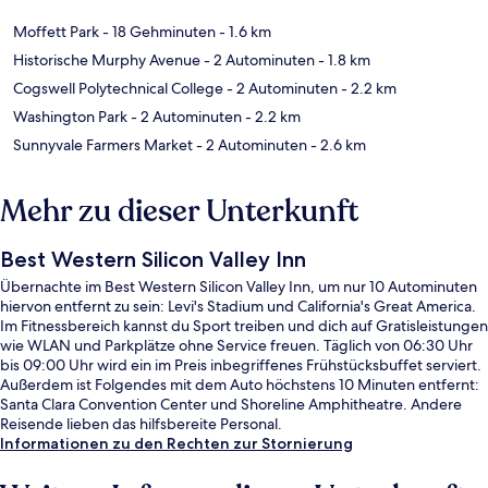
Moffett Park
- 18 Gehminuten
- 1.6 km
Historische Murphy Avenue
- 2 Autominuten
- 1.8 km
Cogswell Polytechnical College
- 2 Autominuten
- 2.2 km
Washington Park
- 2 Autominuten
- 2.2 km
Sunnyvale Farmers Market
- 2 Autominuten
- 2.6 km
Mehr zu dieser Unterkunft
Best Western Silicon Valley Inn
Übernachte im Best Western Silicon Valley Inn, um nur 10 Autominuten
hiervon entfernt zu sein: Levi's Stadium und California's Great America.
Im Fitnessbereich kannst du Sport treiben und dich auf Gratisleistungen
wie WLAN und Parkplätze ohne Service freuen. Täglich von 06:30 Uhr
bis 09:00 Uhr wird ein im Preis inbegriffenes Frühstücksbuffet serviert.
Außerdem ist Folgendes mit dem Auto höchstens 10 Minuten entfernt:
Santa Clara Convention Center und Shoreline Amphitheatre. Andere
Reisende lieben das hilfsbereite Personal.
Informationen zu den Rechten zur Stornierung