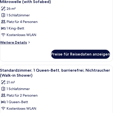
Kühlschrank
Mikrowelle (with Sofabed)
für
26 m²
Standardzimmer,
1 Schlafzimmer
1 King-
Platz für 4 Personen
Bett,
Nichtraucher,
1 King-Bett
Kühlschrank
Kostenloses WLAN
und
Weitere
Weitere Details
Mikrowelle
Details
(with
für
Preise für Reisedaten anzeigen
Standardzimmer,
Sofabed)
1 King-
anzeigen
Bett,
Alle
Ein Hotelzimmer mit einem großen Be
5
Nichtraucher,
Standardzimmer, 1 Queen-Bett, barrierefrei, Nichtraucher
Fotos
Kühlschrank
(Walk-in Shower)
und
für
21 m²
Mikrowelle
Standardzimmer,
(with
1 Schlafzimmer
1
Sofabed)
Platz für 2 Personen
Queen-
Bett,
1 Queen-Bett
barrierefrei,
Kostenloses WLAN