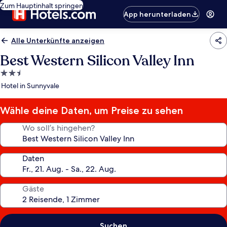
Zum Hauptinhalt springen
App herunterladen
Alle Unterkünfte anzeigen
Best Western Silicon Valley Inn
2.5-
Sterne-
Hotel in Sunnyvale
Unterkunft
Wähle deine Daten, um Preise zu sehen
Wo soll’s hingehen?
Daten
Gäste
Suchen