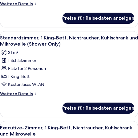
Nichtraucher
Weitere
Weitere Details
(Walk-
Details
in
für
Preise für Reisedaten anzeigen
Standardzimmer,
Shower)
1
anzeigen
Queen-
Alle
Ein ordentlich bezogenes Bett mit Kop
4
Bett,
Standardzimmer, 1 King-Bett, Nichtraucher, Kühlschrank und
Fotos
barrierefrei,
Mikrowelle (Shower Only)
Nichtraucher
für
21 m²
(Walk-
Standardzimmer,
in
1 Schlafzimmer
1 King-
Shower)
Platz für 2 Personen
Bett,
Nichtraucher,
1 King-Bett
Kühlschrank
Kostenloses WLAN
und
Weitere
Weitere Details
Mikrowelle
Details
(Shower
für
Preise für Reisedaten anzeigen
Standardzimmer,
Only)
1 King-
anzeigen
Bett,
Alle
Ein ordentlich bezogenes Bett mit Kop
4
Nichtraucher,
Executive-Zimmer, 1 King-Bett, Nichtraucher, Kühlschrank
Fotos
Kühlschrank
und Mikrowelle
und