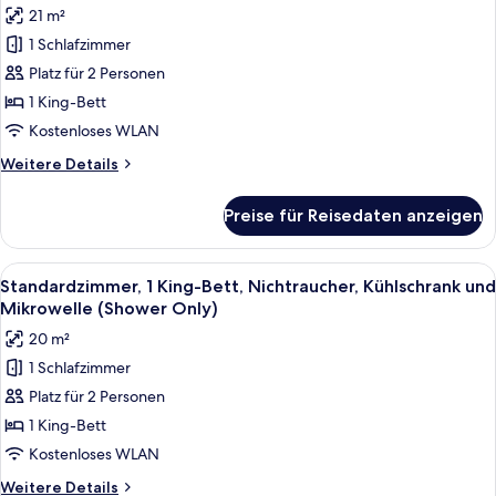
für
21 m²
Mikrowelle
Executive-
(Shower
1 Schlafzimmer
Zimmer,
Only)
Platz für 2 Personen
1 King-
Bett,
1 King-Bett
Nichtraucher,
Kostenloses WLAN
Kühlschrank
Weitere
Weitere Details
und
Details
Mikrowelle
für
Preise für Reisedaten anzeigen
Executive-
anzeigen
Zimmer,
1 King-
Alle
Ein Hotelzimmer mit einem großen Bett
5
Bett,
Standardzimmer, 1 King-Bett, Nichtraucher, Kühlschrank und
Fotos
Nichtraucher,
Mikrowelle (Shower Only)
Kühlschrank
für
20 m²
und
Standardzimmer,
Mikrowelle
1 Schlafzimmer
1 King-
Platz für 2 Personen
Bett,
Nichtraucher,
1 King-Bett
Kühlschrank
Kostenloses WLAN
und
Weitere
Weitere Details