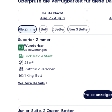
Überprüfe die Verfügbarkeit für diese D
Überprüfe die Verfügbarkeit für heute Nacht, Aug. 7
Überprüfe die
Heute Nacht
Aug. 7 - Aug. 8
A
Verfügbare
Alle Zimmer
1 Bett
2 Betten
Über 3 Betten
Filter
Alle
Ein Schlafzimmer mit einem gr
für
5
Superior-Zimmer
Fotos
Zimmer
Wunderbar
für
9,2
9,2 von 10
(33
33 Bewertungen
Superior-
Bewertungen)
Blick auf die Stadt
Zimmer
28 m²
anzeigen
Platz für 2 Personen
1 King-Bett
Weitere
Weitere Details
Details
für
Preise anzeige
Superior-
Zimmer
Alle
Junior-Suite, 2 Queen-Betten 
5
Junior-Suite, 2 Queen-Betten