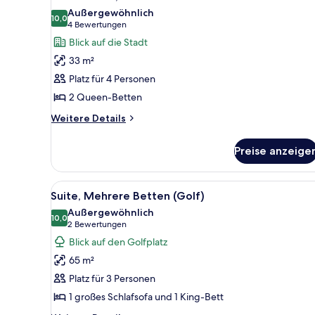
Fotos
Außergewöhnlich
für
10,0
10,0 von 10
(4
4 Bewertungen
Junior-
Bewertungen)
Blick auf die Stadt
Suite,
33 m²
2 Queen-
Platz für 4 Personen
Betten
2 Queen-Betten
anzeigen
Weitere
Weitere Details
Details
für
Preise anzeige
Junior-
Suite,
2 Queen-
Alle
Ein geräumiges Wohnzimmer mit
7
Betten
Suite, Mehrere Betten (Golf)
Fotos
Außergewöhnlich
für
10,0
10,0 von 10
(2
2 Bewertungen
Suite,
Bewertungen)
Blick auf den Golfplatz
Mehrere
65 m²
Betten
Platz für 3 Personen
(Golf)
1 großes Schlafsofa und 1 King-Bett
anzeigen