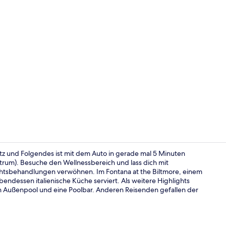
Video der U
latz und Folgendes ist mit dem Auto in gerade mal 5 Minuten
entrum). Besuche den Wellnessbereich und lass dich mit
tsbehandlungen verwöhnen. Im Fontana at the Biltmore, einem
Lobby
endessen italienische Küche serviert. Als weitere Highlights
nen Außenpool und eine Poolbar. Anderen Reisenden gefallen der