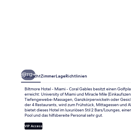
Coral
Gables
112+
Übersicht
Zimmer
Lage
Richtlinien
Biltmore Hotel - Miami - Coral Gables besitzt einen Golfp
erreicht: University of Miami und Miracle Mile (Einkaufsz
Tiefengewebe-Massagen, Ganzkörperwickeln oder Gesich
der 4 Restaurants, wird zum Frühstück, Mittagessen und Ab
bietet dieses Hotel im luxuriösen Stil 2 Bars/Lounges, ei
Pool und das hilfsbereite Personal sehr gut.
VIP Access