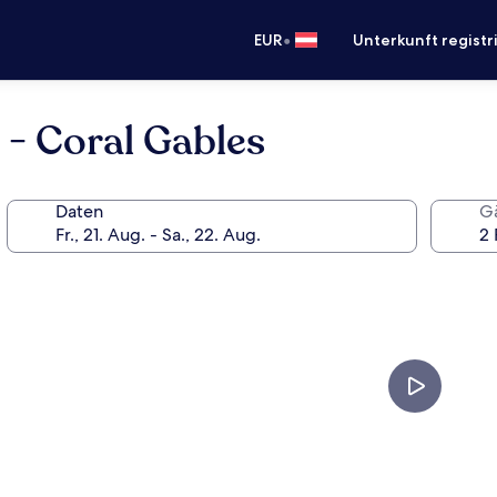
•
EUR
Unterkunft registr
 - Coral Gables
Daten
G