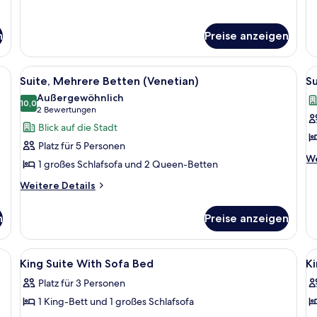
anzeigen
1 King-
1 
Bett
Be
und
T
n
Preise anzeigen
Schlafsofa
 1 Queen bed) | Hochwertige Bettwaren, Minibar, Zimmersafe, Schreibtisch
Alle
Ein Hotelzimmer mit einer Couch, ein
Al
6
Suite, Mehrere Betten (Venetian)
Su
Fotos
F
Außergewöhnlich
für
10,0
f
10,0 von 10
(2
2 Bewertungen
Suite,
Su
Bewertungen)
Blick auf die Stadt
Mehrere
1 
Platz für 5 Personen
Betten
B
We
We
1 großes Schlafsofa und 2 Queen-Betten
(Venetian)
(
De
fü
Weitere
anzeigen
Weitere Details
a
Su
Details
1 
für
n
Preise anzeigen
Be
Suite,
(A
Mehrere
Betten
r, Zimmersafe, Schreibtisch
Alle
Ein Hotelzimmer mit einem großen Bet
Al
4
(Venetian)
King Suite With Sofa Bed
Ki
Fotos
F
Platz für 3 Personen
für
f
1 King-Bett und 1 großes Schlafsofa
King
K