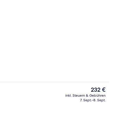
Lobby
nterkunft
Der
232 €
aktuelle
inkl. Steuern & Gebühren
Preis
7. Sept.–8. Sept.
Außenpool, geöffnet von 06:00 Uhr 
beträgt
232 €.