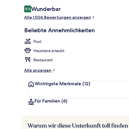
Außenbereic
Bewertungen
Wunderbar
9,2
9,2 von 10.
Alle 1.006 Bewertungen anzeigen
Beliebte Annehmlichkeiten
Pool
Haustiere erlaubt
Restaurant
Alle anzeigen
Wichtigste Merkmale
(12)
Für Familien
(6)
Warum wir diese Unterkunft toll finden