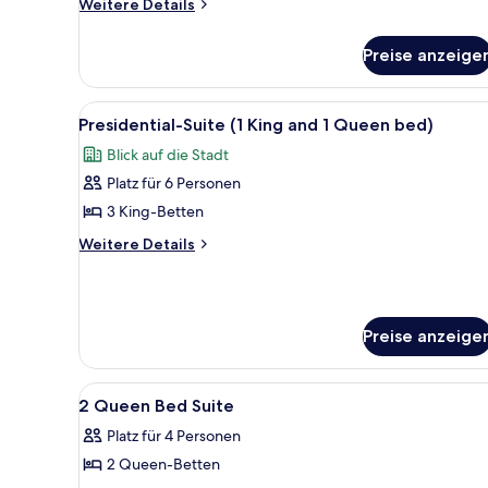
Weitere
Weitere Details
Details
für
Preise anzeige
Suite,
Mehrere
Betten
Alle
Presidential-Suite (1 King and
4
(Golf)
Presidential-Suite (1 King and 1 Queen bed)
Fotos
Blick auf die Stadt
für
Platz für 6 Personen
Presidential-
Suite
3 King-Betten
(1
Weitere
Weitere Details
King
Details
für
and
Presidential-
1
Suite
Queen
Preise anzeige
(1
bed)
King
and
anzeigen
Alle
Hochwertige Bettwaren, Miniba
1
4
2 Queen Bed Suite
Fotos
Queen
Platz für 4 Personen
bed)
für
2 Queen-Betten
2