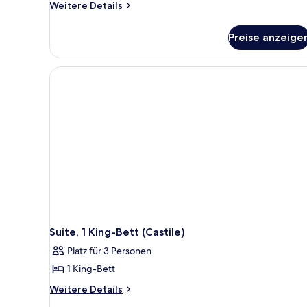
Queen
Weitere
Weitere Details
Details
Bed
für
Suite
Preise anzeige
2
anzeigen
Queen
Bed
Suite
Suite, 1 King-Bett (Castile)
Platz für 3 Personen
1 King-Bett
Weitere
Weitere Details
Details