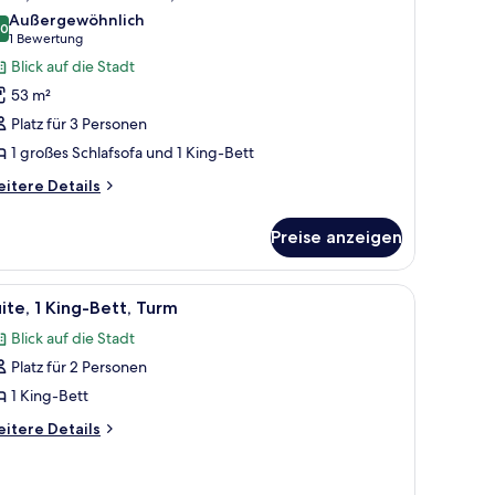
otos
Außergewöhnlich
ür
,0
10,0 von 10
(1
1 Bewertung
ite,
Bewertung)
Blick auf die Stadt
ehrere
53 m²
etten,
Platz für 3 Personen
errasse
1 großes Schlafsofa und 1 King-Bett
nzeigen
itere
itere Details
tails
r
Preise anzeigen
ite,
ehrere
tten,
sch und Stühlen.
tt, einem Schreibtisch mit Stuhl, einem Fernseher und einem Fenster mit Vo
le
Hochwertige Bettwaren, Minibar, Zimmersafe,
4
rrasse
ite, 1 King-Bett, Turm
otos
Blick auf die Stadt
ür
Platz für 2 Personen
ite,
King-
1 King-Bett
ett,
itere
itere Details
urm
tails
r
nzeigen
ite,