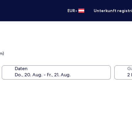
•
EUR
Unterkunft registr
km)
Daten
G