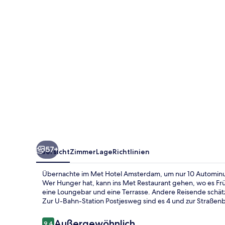
57+
Übersicht
Zimmer
Lage
Richtlinien
Übernachte im Met Hotel Amsterdam, um nur 10 Autominu
Wer Hunger hat, kann ins Met Restaurant gehen, wo es Früh
eine Loungebar und eine Terrasse. Andere Reisende schätz
Zur U-Bahn-Station Postjesweg sind es 4 und zur Straßenb
Bewertungen
Außergewöhnlich
9,4