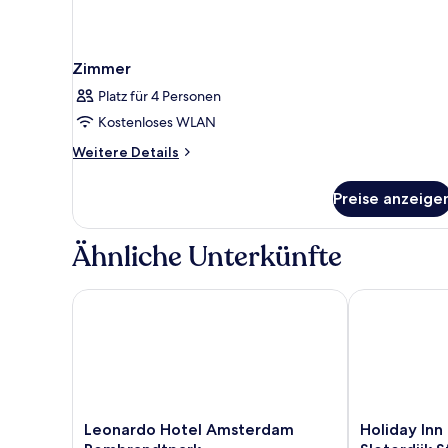
Zimmer
Platz für 4 Personen
Kostenloses WLAN
Weitere
Weitere Details
Details
für
Preise anzeige
Zimmer
Ähnliche Unterkünfte
Leonardo Hotel Amsterdam Rembrandtpark
Holiday Inn E
Leonardo
Holiday
Leonardo Hotel Amsterdam
Holiday Inn
Hotel
Inn