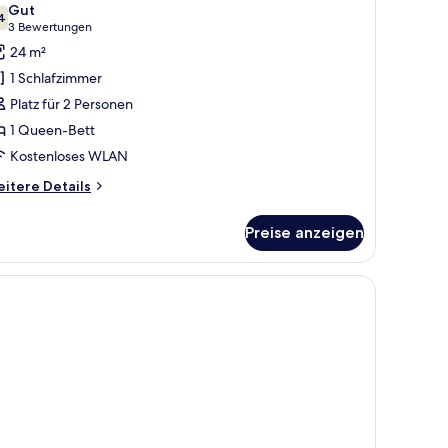
Gut
ür
4
7,4 von 10
(3
3 Bewertungen
omfort-
Bewertungen)
24 m²
oppelzimmer,
1 Schlafzimmer
arrierefrei
Platz für 2 Personen
nzeigen
1 Queen-Bett
Kostenloses WLAN
itere
itere Details
tails
r
Preise anzeigen
mfort-
ppelzimmer,
rrierefrei