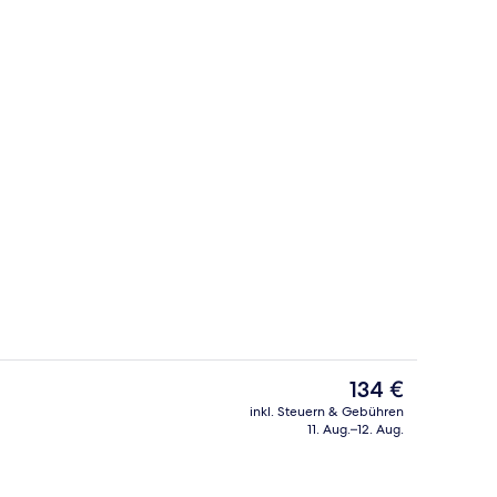
Junior-Doppelzimmer, ohne Fenster | 
Der
134 €
aktuelle
inkl. Steuern & Gebühren
Preis
11. Aug.–12. Aug.
nd Mittagessen
Eingangsbereich
beträgt
134 €.