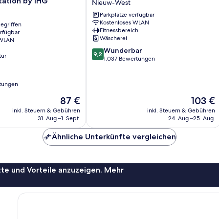
Station by IHG
Nieuw-West
West
Parkplätze verfügbar
Kostenloses WLAN
egriffen
Fitnessbereich
erfügbar
Wäscherei
 WLAN
9.2
Wunderbar
9,2
tür
von
1.037 Bewertungen
10,
Wunderbar,
rtungen
1.037
Bewertungen
Der
Der
87 €
103 €
Preis
Preis
inkl. Steuern & Gebühren
inkl. Steuern & Gebühren
beträgt
beträgt
31. Aug.–1. Sept.
24. Aug.–25. Aug.
87 €
103 €
Ähnliche Unterkünfte vergleichen
te und Vorteile anzuzeigen. Mehr