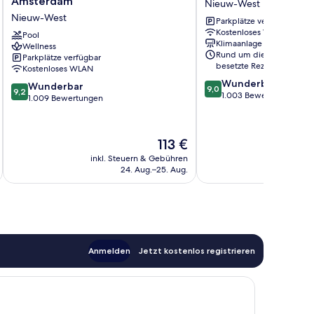
Amsterdam
Nieuw-West
Hotel
Couture
Nieuw-West
Parkplätze verfügbar
Amsterdam
Nieuw-
Kostenloses WLAN
Nieuw-
Pool
West
Klimaanlage
Wellness
West
Rund um die Uhr
Parkplätze verfügbar
besetzte Rezeption
Kostenloses WLAN
9.0
Wunderbar
9.2
Wunderbar
9,0
9,2
von
1.003 Bewertungen
von
1.009 Bewertungen
10,
10,
Wunderbar,
Wunderbar,
1.003
1.009
Der
113 €
Bewertungen
Bewertungen
Preis
inkl. Steuern & Gebühren
inkl. S
beträgt
24. Aug.–25. Aug.
113 €
Anmelden
Jetzt kostenlos registrieren