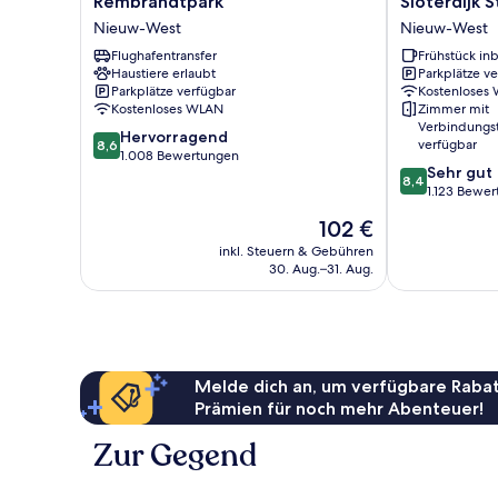
Rembrandtpark
Sloterdijk 
Amsterdam
Express
Nieuw-West
Nieuw-West
Rembrandtpark
Amsterdam
Nieuw-
Flughafentransfer
-
Frühstück inb
Haustiere erlaubt
Parkplätze v
West
Sloterdijk
Parkplätze verfügbar
Kostenloses
Station
Kostenloses WLAN
Zimmer mit
by
Verbindungs
8.6
Hervorragend
IHG
verfügbar
8,6
von
1.008 Bewertungen
Nieuw-
8.4
Sehr gut
10,
West
8,4
von
1.123 Bewe
Hervorragend,
10,
1.008
Der
102 €
Sehr
Bewertungen
Preis
gut,
inkl. Steuern & Gebühren
beträgt
30. Aug.–31. Aug.
1.123
102 €
Bewertungen
Melde dich an, um verfügbare Rabat
Prämien für noch mehr Abenteuer!
Zur Gegend