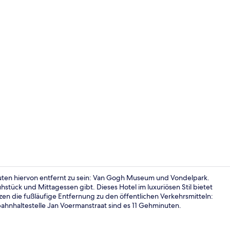
Flur
ten hiervon entfernt zu sein: Van Gogh Museum und Vondelpark.
stück und Mittagessen gibt. Dieses Hotel im luxuriösen Stil bietet
en die fußläufige Entfernung zu den öffentlichen Verkehrsmitteln:
Frühstück u
ahnhaltestelle Jan Voermanstraat sind es 11 Gehminuten.