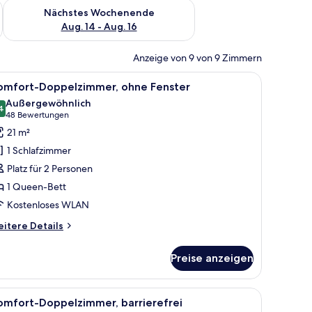
es Wochenende, Aug. 7 - Aug. 9.
Überprüfe die Verfügbarkeit für nächstes Wochenende, Aug. 1
Nächstes Wochenende
Aug. 14 - Aug. 16
Anzeige von 9 von 9 Zimmern
er.
tten, einem Ledersessel, Holzvertäfelung und einem Nachttisch.
le
Comfort-Doppelzimmer, ohne Fenster | Bettw
11
omfort-Doppelzimmer, ohne Fenster
otos
Außergewöhnlich
ür
4
9,4 von 10
(48
48 Bewertungen
omfort-
Bewertungen)
21 m²
oppelzimmer,
1 Schlafzimmer
hne
Platz für 2 Personen
enster
1 Queen-Bett
nzeigen
Kostenloses WLAN
itere
itere Details
tails
r
Preise anzeigen
mfort-
ppelzimmer,
hne
m Nachttisch, einer Wandleuchte und einer Bedienkonsole.
le
Comfort-Doppelzimmer, barrierefrei | Bettw
9
nster
omfort-Doppelzimmer, barrierefrei
otos