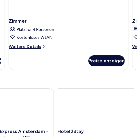
Zimmer
Z
Platz für 4 Personen
Kostenloses WLAN
Weitere
We
Weitere Details
We
Details
De
für
fü
n
Preise anzeigen
Zimmer
Z
xpress Amsterdam - Sloterdijk Station by IHG
Hotel2Stay
Hotel2Stay
 Express Amsterdam -
Hotel2Stay
Nieuw-