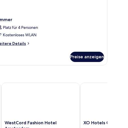
immer
Platz für 4 Personen
Kostenloses WLAN
itere
itere Details
tails
r
Preise anzeigen
immer
WestCord Fashion Hotel Amsterdam
XO Hotels Couture
WestCord
XO
WestCord Fashion Hotel
XO Hotels Couture
Fashion
Hotels