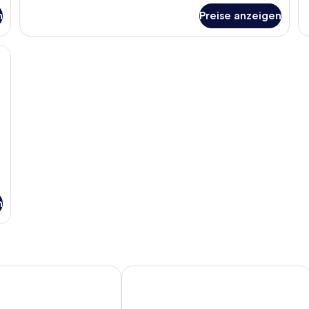
(E
für
n
Preise anzeigen
Su
Gemeinsamer
Schlafsaal
einem grünen Sofa, einem runden Couchtisch und einem Bücherregal volle
n
otel Broadway Times Square
Hotel Henri NY