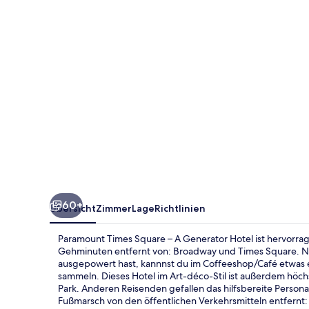
A
Generator
Hotel
60+
Übersicht
Zimmer
Lage
Richtlinien
Paramount Times Square – A Generator Hotel ist hervorra
Gehminuten entfernt von: Broadway und Times Square. N
ausgepowert hast, kannnst du im Coffeeshop/Café etwas e
sammeln. Dieses Hotel im Art-déco-Stil ist außerdem höch
Park. Anderen Reisenden gefallen das hilfsbereite Personal
Fußmarsch von den öffentlichen Verkehrsmitteln entfernt: