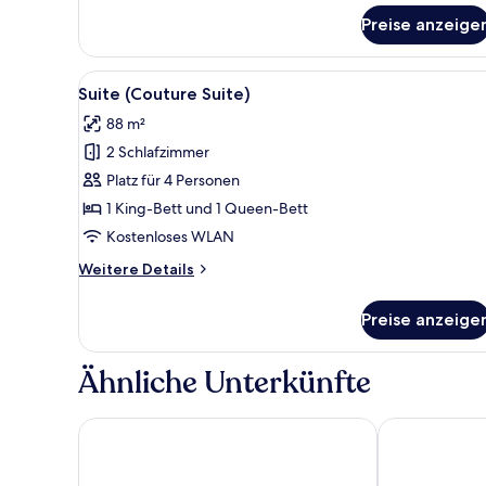
Classic-
Vierbettzimmer
Preise anzeige
Alle
Ein modernes Wohnzimmer mit 
8
Suite (Couture Suite)
Fotos
88 m²
für
2 Schlafzimmer
Suite
(Couture
Platz für 4 Personen
Suite)
1 King-Bett und 1 Queen-Bett
anzeigen
Kostenloses WLAN
Weitere
Weitere Details
Details
für
Preise anzeige
Suite
(Couture
Suite)
Ähnliche Unterkünfte
Hotel Edison Times Square
Millennium H