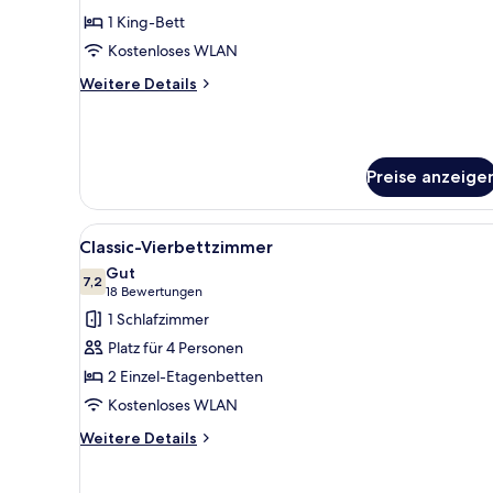
Zimmer,
1 King-Bett
1 King-
Kostenloses WLAN
Bett
Weitere
Weitere Details
anzeigen
Details
für
Executive-
Zimmer,
Preise anzeige
1 King-
Bett
Alle
Ein Schlafraum mit Etagenbett
5
Classic-Vierbettzimmer
Fotos
Gut
für
7,2
7,2 von 10
(18
18 Bewertungen
Classic-
Bewertungen)
1 Schlafzimmer
Vierbettzimmer
Platz für 4 Personen
anzeigen
2 Einzel-Etagenbetten
Kostenloses WLAN
Weitere
Weitere Details
Details
für