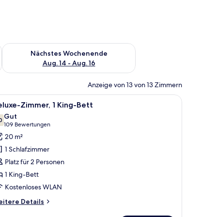
es Wochenende, Aug. 7 - Aug. 9.
Überprüfe die Verfügbarkeit für nächstes Wochenende, Aug. 1
Nächstes Wochenende
Aug. 14 - Aug. 16
Anzeige von 13 von 13 Zimmern
 und einem Telefon.
 Sessel, einem Schreibtisch mit Lampe, einem Gemälde und einem Fenster mi
le
Ein ordentlich bezogenes Bett mit zwei Kissen
6
luxe-Zimmer, 1 King-Bett
otos
Gut
ür
0
7,0 von 10
(109
109 Bewertungen
eluxe-
Bewertungen)
20 m²
immer,
1 Schlafzimmer
King-
Platz für 2 Personen
ett
1 King-Bett
nzeigen
Kostenloses WLAN
itere
itere Details
tails