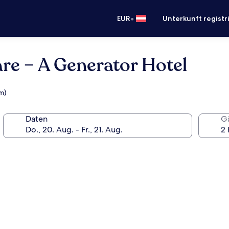
•
EUR
Unterkunft registr
e – A Generator Hotel
m)
Daten
G