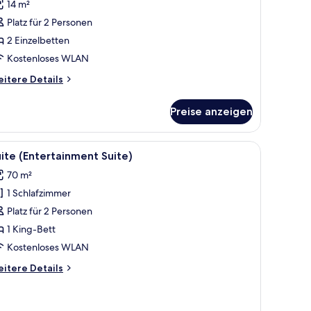
Bewertungen)
14 m²
oppelzimmer
Platz für 2 Personen
nzeigen
2 Einzelbetten
Kostenloses WLAN
itere
itere Details
tails
r
Preise anzeigen
perior-
ppelzimmer
er mit Etagenbetten, Holzschränken und einem Fischgrätparkettboden.
le
Ein modernes Wohnzimmer mit einer Eckcouch
8
ite (Entertainment Suite)
otos
70 m²
ür
1 Schlafzimmer
uite
Entertainment
Platz für 2 Personen
uite)
1 King-Bett
nzeigen
Kostenloses WLAN
itere
itere Details
tails
r
ite