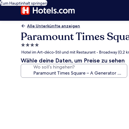
Zum Hauptinhalt springen
Alle Unterkünfte anzeigen
Paramount Times Squar
4.0-
Sterne-
Hotel im Art-déco-Stil und mit Restaurant - Broadway (0,2 k
Unterkunft
Wähle deine Daten, um Preise zu sehen
Wo soll’s hingehen?
Fotogalerie
von
Paramount
Times
Square
–