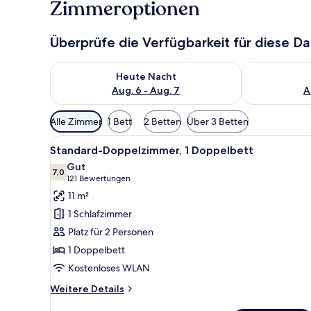
Zimmeroptionen
Überprüfe die Verfügbarkeit für diese D
Überprüfe die Verfügbarkeit für heute Nacht, Aug. 6
Überprüfe die
Heute Nacht
Aug. 6 - Aug. 7
A
Verfügbare
Alle Zimmer
1 Bett
2 Betten
Über 3 Betten
Filter
Alle
Ein Hotelzimmer mit einer kar
für
5
Standard-Doppelzimmer, 1 Doppelbett
Fotos
Zimmer
Gut
für
7,0
7,0 von 10
(121
121 Bewertungen
Standard-
Bewertungen)
11 m²
Doppelzimmer,
1 Schlafzimmer
1
Platz für 2 Personen
Doppelbett
1 Doppelbett
anzeigen
Kostenloses WLAN
Weitere
Weitere Details
Details