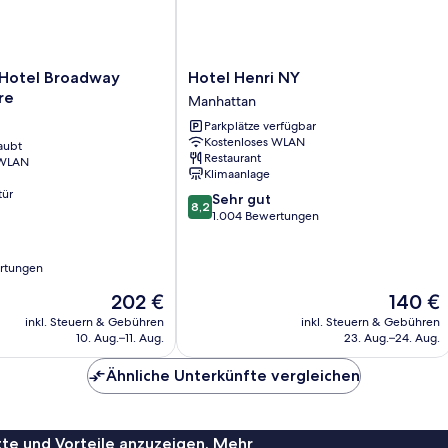
Hotel
 Hotel Broadway
Hotel Henri NY
Henri
re
Manhattan
NY
Parkplätze verfügbar
Manhattan
Kostenloses WLAN
aubt
Restaurant
 WLAN
Klimaanlage
tür
8.2
Sehr gut
8,2
von
1.004 Bewertungen
10,
Sehr
rtungen
gut,
1.004
Der
Der
202 €
140 €
Bewertungen
Preis
Preis
inkl. Steuern & Gebühren
inkl. Steuern & Gebühren
beträgt
beträgt
10. Aug.–11. Aug.
23. Aug.–24. Aug.
202 €
140 €
Ähnliche Unterkünfte vergleichen
te und Vorteile anzuzeigen. Mehr