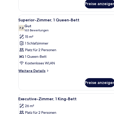
für
Preise anzeige
Standard-
Doppelzimmer,
1
Alle
Ein Hotelzimmer mit einem gro
5
Doppelbett
Superior-Zimmer, 1 Queen-Bett
Fotos
Gut
für
7,2
7,2 von 10
(163
163 Bewertungen
Superior-
Bewertungen)
15 m²
Zimmer,
1 Schlafzimmer
1
Platz für 2 Personen
Queen-
1 Queen-Bett
Bett
Kostenloses WLAN
anzeigen
Weitere
Weitere Details
Details
für
Preise anzeige
Superior-
Zimmer,
1
Alle
Ein ordentlich bezogenes Bett 
5
Queen-
Executive-Zimmer, 1 King-Bett
Fotos
Bett
26 m²
für
Platz für 2 Personen
Executive-