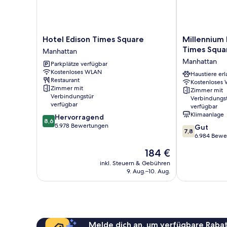
Hotel
Millennium
Hotel Edison Times Square
Millennium
Edison
Hotel
Times Squa
Manhattan
Times
Broadway
Manhattan
Parkplätze verfügbar
Square
Times
Kostenloses WLAN
Manhattan
Square
Haustiere erl
Restaurant
Kostenloses
Manhattan
Zimmer mit
Zimmer mit
Verbindungstür
Verbindungs
verfügbar
verfügbar
Klimaanlage
8.6
Hervorragend
8,6
von
5.978 Bewertungen
7.8
Gut
7,8
10,
von
6.984 Bewe
Hervorragend,
10,
Der
184 €
5.978
Gut,
Preis
Bewertungen
6.984
inkl. Steuern & Gebühren
beträgt
9. Aug.–10. Aug.
Bewertungen
184 €
Melde dich an, um verfügbare Rabat