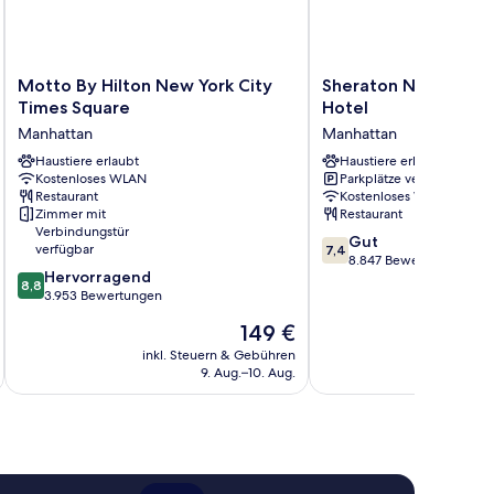
Motto
Sheraton
Motto By Hilton New York City
Sheraton New York 
By
New
Times Square
Hotel
Hilton
York
Manhattan
Manhattan
New
Times
York
Haustiere erlaubt
Square
Haustiere erlaubt
Kostenloses WLAN
Parkplätze verfügbar
City
Hotel
Restaurant
Kostenloses WLAN
Times
Manhattan
Zimmer mit
Restaurant
Square
Verbindungstür
7.4
Manhattan
Gut
verfügbar
7,4
von
8.847 Bewertungen
8.8
Hervorragend
10,
8,8
von
3.953 Bewertungen
Gut,
10,
8.847
Der
149 €
Hervorragend,
Bewertungen
Preis
3.953
inkl. Steuern & Gebühren
inkl. S
beträgt
9. Aug.–10. Aug.
Bewertungen
149 €