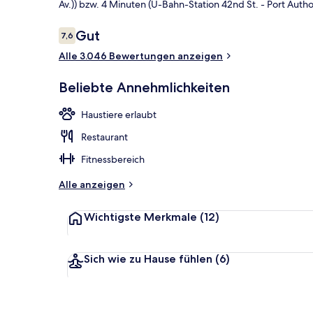
Av.)) bzw. 4 Minuten (U-Bahn-Station 42nd St. - Port Author
Bewertungen
Gut
7,6
7,6 von 10.
Lobby
Alle 3.046 Bewertungen anzeigen
Beliebte Annehmlichkeiten
Haustiere erlaubt
Restaurant
Fitnessbereich
Alle anzeigen
Wichtigste Merkmale
(12)
Sich wie zu Hause fühlen
(6)