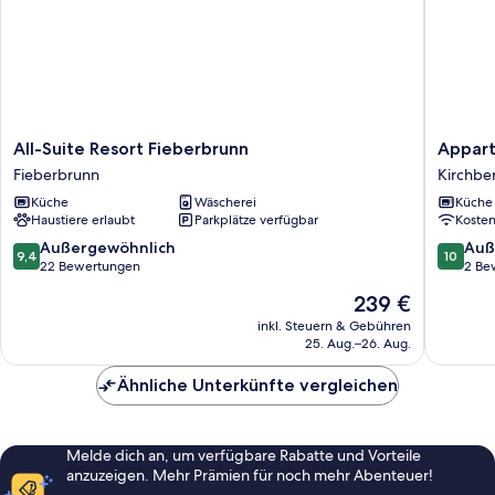
All-
Appart
All-Suite Resort Fieberbrunn
Appart
Suite
Robert
Fieberbrunn
Kirchber
Resort
Bechlwir
Küche
Wäscherei
Küche
Fieberbrunn
Kirchbe
Haustiere erlaubt
Parkplätze verfügbar
Koste
Fieberbrunn
in
Tirol
9.4
10.0
Außergewöhnlich
Auß
9,4
10
von
von
22 Bewertungen
2 Be
10,
10,
Der
239 €
Außergewöhnlich,
Außerge
Preis
22
2
inkl. Steuern & Gebühren
beträgt
25. Aug.–26. Aug.
Bewertungen
Bewert
239 €
Ähnliche Unterkünfte vergleichen
Melde dich an, um verfügbare Rabatte und Vorteile
anzuzeigen. Mehr Prämien für noch mehr Abenteuer!