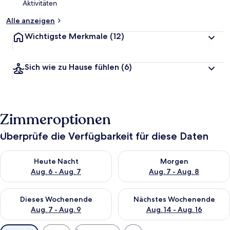
Aktivitäten
Alle anzeigen
Wichtigste Merkmale
(12)
Sich wie zu Hause fühlen
(6)
Zimmeroptionen
Überprüfe die Verfügbarkeit für diese Daten
Überprüfe die Verfügbarkeit für heute Nacht, Aug. 6 - Aug. 7.
Überprüfe die Verfügbarkeit f
Heute Nacht
Morgen
Aug. 6 - Aug. 7
Aug. 7 - Aug. 8
Überprüfe die Verfügbarkeit für dieses Wochenende, Aug. 7 - 
Überprüfe die Verfügbarkeit f
Dieses Wochenende
Nächstes Wochenende
Aug. 7 - Aug. 9
Aug. 14 - Aug. 16
Verfügbare