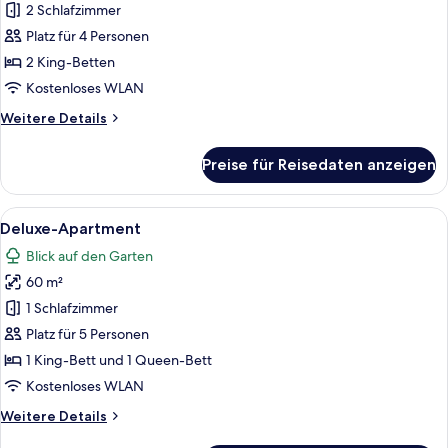
Apartment
2 Schlafzimmer
anzeigen
Platz für 4 Personen
2 King-Betten
Kostenloses WLAN
Weitere
Weitere Details
Details
für
Preise für Reisedaten anzeigen
Elite-
Apartment
Alle
Ein modernes Wohnzimmer mit einer Ec
7
Deluxe-Apartment
Fotos
Blick auf den Garten
für
60 m²
Deluxe-
Apartment
1 Schlafzimmer
anzeigen
Platz für 5 Personen
1 King-Bett und 1 Queen-Bett
Kostenloses WLAN
Weitere
Weitere Details
Details