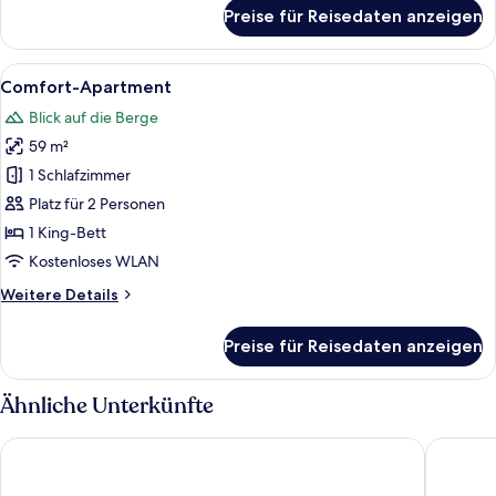
für
Preise für Reisedaten anzeigen
Deluxe-
Apartment
Alle
Ein Wohnzimmer mit Fernseher, Sofa 
7
Comfort-Apartment
Fotos
Blick auf die Berge
für
59 m²
Comfort-
Apartment
1 Schlafzimmer
anzeigen
Platz für 2 Personen
1 King-Bett
Kostenloses WLAN
Weitere
Weitere Details
Details
für
Preise für Reisedaten anzeigen
Comfort-
Apartment
Ähnliche Unterkünfte
All-Suite Resort Fieberbrunn
Appartem