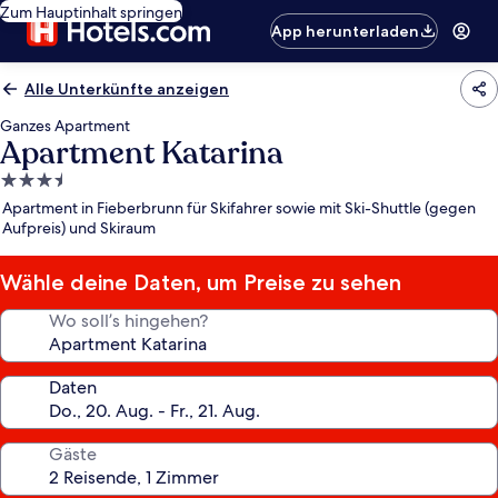
Zum Hauptinhalt springen
App herunterladen
Alle Unterkünfte anzeigen
Ganzes Apartment
Apartment Katarina
3.5-
Sterne-
Apartment in Fieberbrunn für Skifahrer sowie mit Ski-Shuttle (gegen
Unterkunft
Aufpreis) und Skiraum
Wähle deine Daten, um Preise zu sehen
Wo soll’s hingehen?
Daten
Gäste