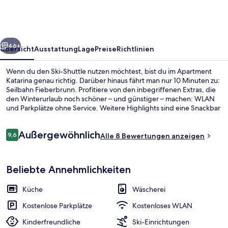
rück
Weiter
46+
Übersicht
Ausstattung
Lage
Preise
Richtlinien
Wenn du den Ski-Shuttle nutzen möchtest, bist du im Apartment
Katarina genau richtig. Darüber hinaus fährt man nur 10 Minuten zu:
Seilbahn Fieberbrunn. Profitiere von den inbegriffenen Extras, die
den Winterurlaub noch schöner – und günstiger – machen: WLAN
und Parkplätze ohne Service. Weitere Highlights sind eine Snackbar
und ein kostenloser Fahrradverleih. Außerdem bieten die
Apartments tolle Annehmlichkeiten wie Espressomaschine sowie
Bewertungen
Außergewöhnlich
Memory-Foam-Matratzen und Bettwäsche aus ägyptischer
9,6
Alle 8 Bewertungen anzeigen
9,6 von 10.
Baumwolle. Wintersportler können sich auf einen Skiraum freuen.
Elite-Apartment | Terrasse/Patio
Beliebte Annehmlichkeiten
Küche
Wäscherei
Kostenlose Parkplätze
Kostenloses WLAN
Kinderfreundliche
Ski-Einrichtungen