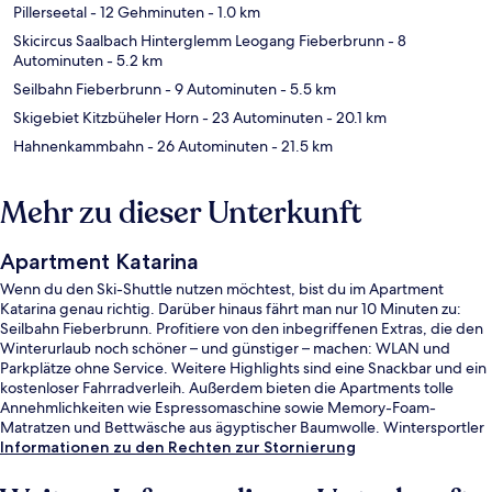
Pillerseetal
- 12 Gehminuten
- 1.0 km
Skicircus Saalbach Hinterglemm Leogang Fieberbrunn
- 8
Autominuten
- 5.2 km
Seilbahn Fieberbrunn
- 9 Autominuten
- 5.5 km
Skigebiet Kitzbüheler Horn
- 23 Autominuten
- 20.1 km
Hahnenkammbahn
- 26 Autominuten
- 21.5 km
Mehr zu dieser Unterkunft
Apartment Katarina
Wenn du den Ski-Shuttle nutzen möchtest, bist du im Apartment
Katarina genau richtig. Darüber hinaus fährt man nur 10 Minuten zu:
Seilbahn Fieberbrunn. Profitiere von den inbegriffenen Extras, die den
Winterurlaub noch schöner – und günstiger – machen: WLAN und
Parkplätze ohne Service. Weitere Highlights sind eine Snackbar und ein
kostenloser Fahrradverleih. Außerdem bieten die Apartments tolle
Annehmlichkeiten wie Espressomaschine sowie Memory-Foam-
Matratzen und Bettwäsche aus ägyptischer Baumwolle. Wintersportler
können sich auf einen Skiraum freuen.
Informationen zu den Rechten zur Stornierung