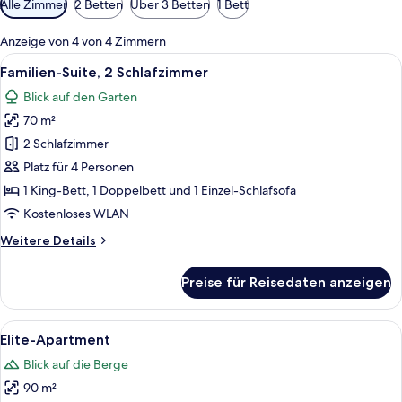
Alle Zimmer
2 Betten
Über 3 Betten
1 Bett
Filter
für
Anzeige von 4 von 4 Zimmern
Zimmer
Alle
Ein Wohnzimmer mit einer Couch, ein
10
Familien-Suite, 2 Schlafzimmer
Fotos
Blick auf den Garten
für
70 m²
Familien-
Suite,
2 Schlafzimmer
2 Schlafzimmer
Platz für 4 Personen
anzeigen
1 King-Bett, 1 Doppelbett und 1 Einzel-Schlafsofa
Kostenloses WLAN
Weitere
Weitere Details
Details
für
Preise für Reisedaten anzeigen
Familien-
Suite,
2 Schlafzimmer
Alle
Ein modernes Wohnzimmer mit einem g
13
Elite-Apartment
Fotos
Blick auf die Berge
für
90 m²
Elite-