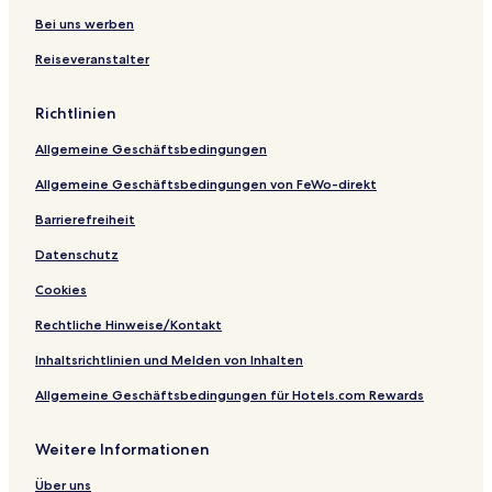
n
e
e
i
N
e
t
l
r
e
N
H
Bei uns werben
a
e
b
b
-
a
Reiseveranstalter
i
r
r
e
A
n
n
A
u
r
d
d
V
l
n
b
u
Richtlinien
i
p
n
r
l
e
e
u
t
Allgemeine Geschäftsbedingungen
w
n
n
s
n
o
Allgemeine Geschäftsbedingungen von FeWo-direkt
W
n
i
l
Barrierefreiheit
t
y
Datenschutz
h
T
Cookies
e
r
Rechtliche Hinweise/Kontakt
r
a
Inhaltsrichtlinien und Melden von Inhalten
c
Allgemeine Geschäftsbedingungen für Hotels.com Rewards
e
Weitere Informationen
Über uns