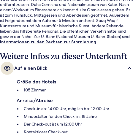
entfernt zu sein: Doha Corniche und Nationalmuseum von Katar. Nach
einem Workout im Fitnessbereich kannst du im Omnia essen gehen. Es
ist zum Frühstück, Mittagessen und Abendessen geöffnet. Außerdem
ist Folgendes mit dem Auto nur 5 Minuten entfernt: Souq Waqif
Kunstzentrum und Museum für Islamische Kunst. Andere Reisende
lieben das hilfsbereite Personal. Die öffentlichen Verkehrsmittel sind
ganz in der Nähe: Zur U-Bahn (National Museum U-Bahn-Station) sind
es nur 8 Gehminuten.
Informationen zu den Rechten zur Stornierung
Weitere Infos zu dieser Unterkunft
Auf einen Blick
Größe des Hotels
105 Zimmer
Anreise/Abreise
Check-in ab: 14:00 Uhr, möglich bis: 12:00 Uhr
Mindestalter für den Check-in: 18 Jahre
Der Check-out ist um 12:00 Uhr
Kontaktloser Check-out