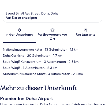
Saeed Bin Al Aas Street, Doha, Doha
Auf Karte anzeigen
Karte
In der Umgebung
Fortbewegung vor
Restaurants
Ort
Nationalmuseum von Katar
- 13 Gehminuten
- 1.1 km
Doha Corniche
- 20 Gehminuten
- 1.7 km
Souq Waqif Kunstzentrum
- 3 Autominuten
- 2.3 km
Souq Waqif
- 3 Autominuten
- 2.3 km
Museum für Islamische Kunst
- 4 Autominuten
- 2.3 km
Mehr zu dieser Unterkunft
Premier Inn Doha Airport
Übernachte im Premier Inn Doha Airport, um nur 5 Autominuten hiervon