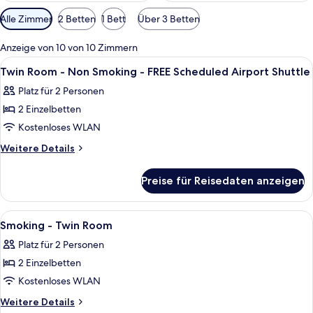
Verfügbare
Alle Zimmer
2 Betten
1 Bett
Über 3 Betten
Filter
für
Anzeige von 10 von 10 Zimmern
Zimmer
Alle
Zimmersafe, Schreibtisch, laptopgeeig
5
Twin Room - Non Smoking - FREE Scheduled Airport Shuttle
Fotos
Platz für 2 Personen
für
2 Einzelbetten
Twin
Room
Kostenloses WLAN
-
Weitere
Weitere Details
Non
Details
für
Smoking
Preise für Reisedaten anzeigen
Twin
-
Room
FREE
-
Alle
Zimmersafe, Schreibtisch, laptopgeeig
5
Scheduled
Non
Smoking - Twin Room
Fotos
Smoking
Airport
Platz für 2 Personen
-
für
Shuttle
FREE
2 Einzelbetten
Smoking
anzeigen
Scheduled
-
Kostenloses WLAN
Airport
Twin
Shuttle
Weitere
Weitere Details