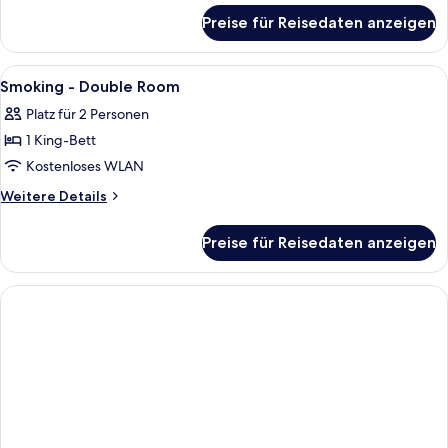
für
Room
Preise für Reisedaten anzeigen
Non-
anzeigen
Smoking
-
Alle
Zimmersafe, Schreibtisch, laptopgeeig
1
Double
Smoking - Double Room
Fotos
Room
Platz für 2 Personen
für
1 King-Bett
Smoking
-
Kostenloses WLAN
Double
Weitere
Weitere Details
Room
Details
für
anzeigen
Preise für Reisedaten anzeigen
Smoking
-
Double
Room