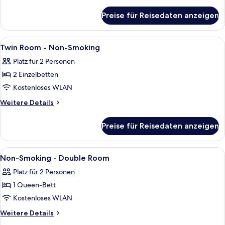
Room
Details
für
anzeigen
Preise für Reisedaten anzeigen
Smoking
-
Twin
Alle
Zimmersafe, Schreibtisch, laptopgeeig
5
Room
Twin Room - Non-Smoking
Fotos
Platz für 2 Personen
für
2 Einzelbetten
Twin
Room
Kostenloses WLAN
-
Weitere
Weitere Details
Non-
Details
für
Smoking
Preise für Reisedaten anzeigen
Twin
anzeigen
Room
-
Alle
Zimmersafe, Schreibtisch, laptopgeeig
2
Non-
Non-Smoking - Double Room
Fotos
Smoking
Platz für 2 Personen
für
1 Queen-Bett
Non-
Smoking
Kostenloses WLAN
-
Weitere
Weitere Details
Double
Details