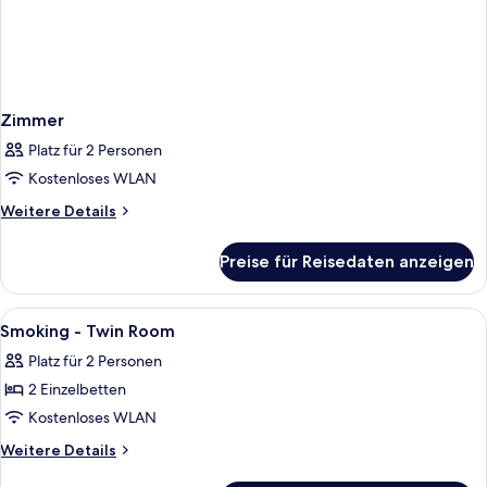
Zimmer
Platz für 2 Personen
Kostenloses WLAN
Weitere
Weitere Details
Details
für
Preise für Reisedaten anzeigen
Zimmer
Alle
Zimmersafe, Schreibtisch, laptopgeeig
3
Smoking - Twin Room
Fotos
Platz für 2 Personen
für
2 Einzelbetten
Smoking
-
Kostenloses WLAN
Twin
Weitere
Weitere Details
Room
Details