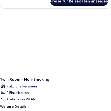
Preise für Reisedaten anzeigen
Twin
-
Room
FREE
-
Scheduled
Non
Smoking
Airport
-
Shuttle
FREE
anzeigen
Scheduled
Airport
Shuttle
Twin Room - Non-Smoking
Platz für 2 Personen
2 Einzelbetten
Kostenloses WLAN
Weitere
Weitere Details
Details