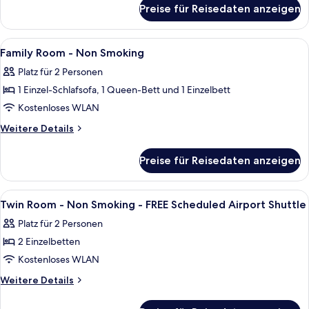
für
anzeigen
Preise für Reisedaten anzeigen
Smoking
-
Twin
Alle
Zimmersafe, Schreibtisch, laptopgeeig
4
Room
Family Room - Non Smoking
Fotos
Platz für 2 Personen
für
1 Einzel-Schlafsofa, 1 Queen-Bett und 1 Einzelbett
Family
Room
Kostenloses WLAN
-
Weitere
Weitere Details
Non
Details
für
Smoking
Preise für Reisedaten anzeigen
Family
anzeigen
Room
-
Alle
Zimmersafe, Schreibtisch, laptopgeeig
5
Non
Twin Room - Non Smoking - FREE Scheduled Airport Shuttle
Fotos
Smoking
Platz für 2 Personen
für
2 Einzelbetten
Twin
Room
Kostenloses WLAN
-
Weitere
Weitere Details
Non
Details
für
Smoking