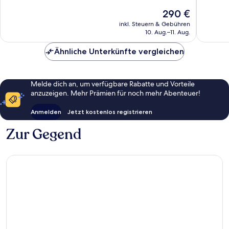
10,
gut,
Der
290 €
Außergewöhnlich,
480
Preis
1.250
Bewert
inkl. Steuern & Gebühren
beträgt
Bewertungen
10. Aug.–11. Aug.
290 €
Ähnliche Unterkünfte vergleichen
Melde dich an, um verfügbare Rabatte und Vorteile
anzuzeigen. Mehr Prämien für noch mehr Abenteuer!
Anmelden
Jetzt kostenlos registrieren
Zur Gegend