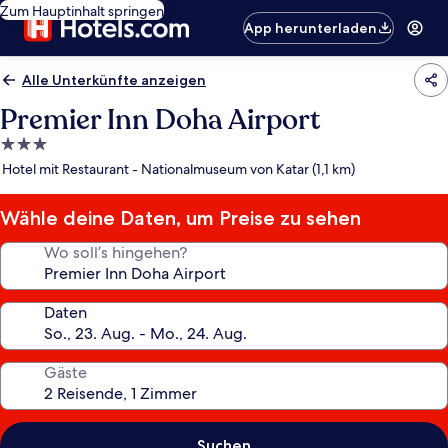
Zum Hauptinhalt springen
App herunterladen
Alle Unterkünfte anzeigen
Premier Inn Doha Airport
3.0-
Sterne-
Hotel mit Restaurant - Nationalmuseum von Katar (1,1 km)
Unterkunft
Wähle deine Daten, um Preise zu sehen
Wo soll’s hingehen?
Daten
Gäste
Suchen