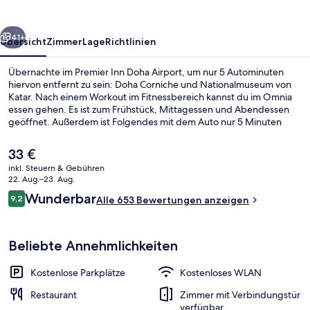
rück
Weiter
41+
Übersicht
Zimmer
Lage
Richtlinien
Übernachte im Premier Inn Doha Airport, um nur 5 Autominuten
hiervon entfernt zu sein: Doha Corniche und Nationalmuseum von
Katar. Nach einem Workout im Fitnessbereich kannst du im Omnia
essen gehen. Es ist zum Frühstück, Mittagessen und Abendessen
geöffnet. Außerdem ist Folgendes mit dem Auto nur 5 Minuten
entfernt: Souq Waqif Kunstzentrum und Museum für Islamische
Kunst. Andere Reisende lieben das hilfsbereite Personal. Die
Der
33 €
öffentlichen Verkehrsmittel sind ganz in der Nähe: Zur U-Bahn
aktuelle
inkl. Steuern & Gebühren
(National Museum U-Bahn-Station) sind es nur 8 Gehminuten.
Preis
22. Aug.–23. Aug.
Frühstück, Mittagessen und Abendes
beträgt
Bewertungen
Wunderbar
9,2
Alle 653 Bewertungen anzeigen
33 €.
9,2 von 10.
Beliebte Annehmlichkeiten
Kostenlose Parkplätze
Kostenloses WLAN
Restaurant
Zimmer mit Verbindungstür
verfügbar