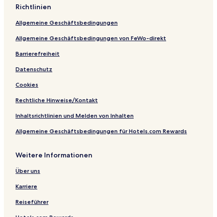
S
u
Richtlinien
t
s
r
e
Allgemeine Geschäftsbedingungen
e
e
Allgemeine Geschäftsbedingungen von FeWo-direkt
t
Barrierefreiheit
Datenschutz
Cookies
Rechtliche Hinweise/Kontakt
Inhaltsrichtlinien und Melden von Inhalten
Allgemeine Geschäftsbedingungen für Hotels.com Rewards
Weitere Informationen
Über uns
Karriere
Reiseführer