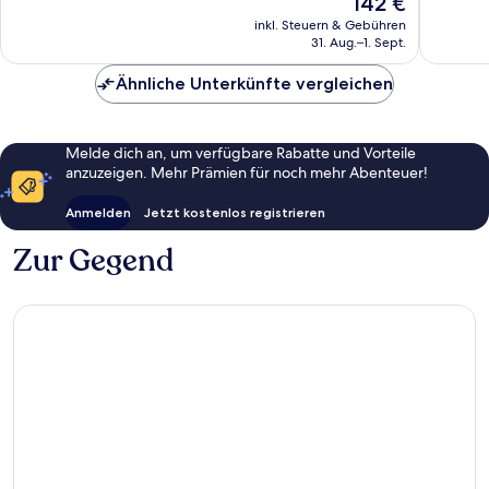
142 €
Menai
595
Wunder
Preis
Bridge
Bewertungen
193
inkl. Steuern & Gebühren
beträgt
31. Aug.–1. Sept.
Bewert
142 €
Ähnliche Unterkünfte vergleichen
Melde dich an, um verfügbare Rabatte und Vorteile
anzuzeigen. Mehr Prämien für noch mehr Abenteuer!
Anmelden
Jetzt kostenlos registrieren
Zur Gegend