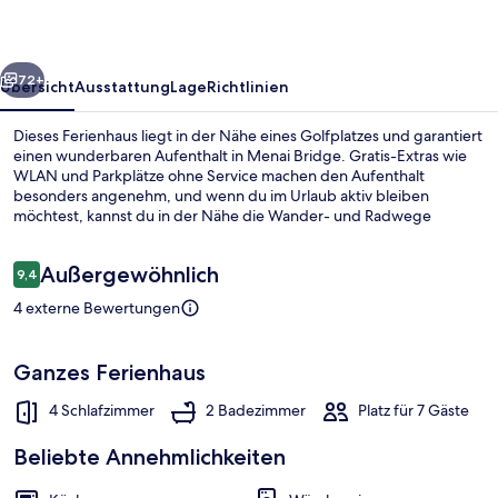
rück
Weiter
72+
Übersicht
Ausstattung
Lage
Richtlinien
Dieses Ferienhaus liegt in der Nähe eines Golfplatzes und garantiert
einen wunderbaren Aufenthalt in Menai Bridge. Gratis-Extras wie
WLAN und Parkplätze ohne Service machen den Aufenthalt
besonders angenehm, und wenn du im Urlaub aktiv bleiben
möchtest, kannst du in der Nähe die Wander- und Radwege
nutzen. Die Unterkunft bietet einen Garten und eine Küche.
Bewertungen
Außergewöhnlich
9,4
9,4 von 10.
4 externe Bewertungen
Ferienhaus | Innenbereich
Ganzes Ferienhaus
4 Schlafzimmer
2 Badezimmer
Platz für 7 Gäste
Beliebte Annehmlichkeiten