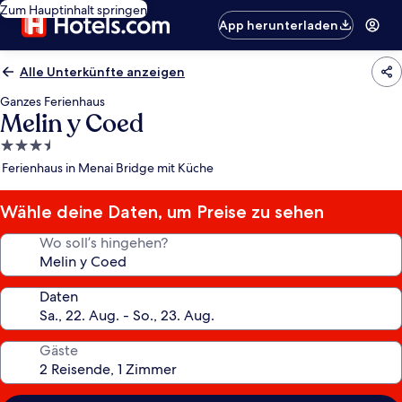
Zum Hauptinhalt springen
App herunterladen
Alle Unterkünfte anzeigen
Ganzes Ferienhaus
Melin y Coed
3.5-
Sterne-
Ferienhaus in Menai Bridge mit Küche
Unterkunft
Wähle deine Daten, um Preise zu sehen
Wo soll’s hingehen?
Daten
Gäste