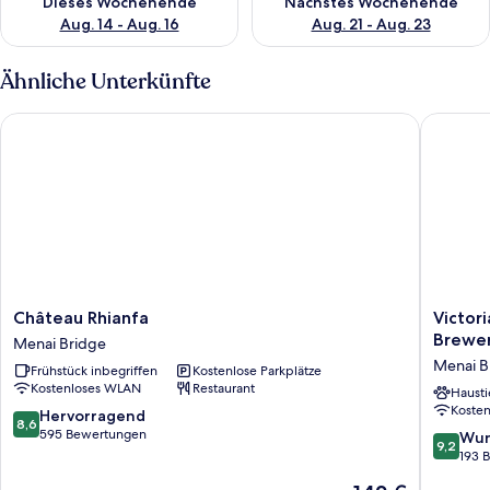
Dieses Wochenende
Nächstes Wochenende
Aug. 14 - Aug. 16
Aug. 21 - Aug. 23
Ähnliche Unterkünfte
Château Rhianfa
Victoria
Château
Victoria
Château Rhianfa
Victor
Rhianfa
Hotel
Brewer
Menai Bridge
Menai
Menai
Menai B
Frühstück inbegriffen
Kostenlose Parkplätze
Bridge
Bridge
Kostenloses WLAN
Restaurant
By
Hausti
Koste
Chef
8.6
Hervorragend
8,6
and
von
595 Bewertungen
9.2
Wun
9,2
Brewer
10,
von
193 
Collecti
Hervorragend,
10,
Der