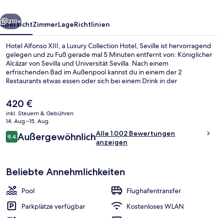
Collection
rück
Weiter
Hotel,
210+
Übersicht
Zimmer
Lage
Richtlinien
Seville
Hotel Alfonso XIII, a Luxury Collection Hotel, Seville ist hervorragend
gelegen und zu Fuß gerade mal 5 Minuten entfernt von: Königlicher
Alcázar von Sevilla und Universität Sevilla. Nach einem
erfrischenden Bad im Außenpool kannst du in einem der 2
Restaurants etwas essen oder sich bei einem Drink in der
Bar/Lounge entspannen. Als weitere Highlights bietet dieses Hotel
im luxuriösen Stil eine Poolbar, einen rund um die Uhr geöffneten
Der
420 €
Fitnessbereich und einen Fitnessbereich. Anderen Reisenden
aktuelle
inkl. Steuern & Gebühren
gefallen das hilfsbereite Personal und die Lage sehr gut. Die
Preis
14. Aug.–15. Aug.
Unterkunft ist nur einen kurzen Fußmarsch von den öffentlichen
Außenbereich
beträgt
Bewertungen
Verkehrsmitteln entfernt: Bis zur U-Bahn sind es wenige Schritte
Alle 1.002 Bewertungen
Außergewöhnlich
420 €.
9,4
9,4 von 10.
(Straßenbahnhaltestelle Puerta Jerez) bzw. 4 Minuten
anzeigen
(Straßenbahnhaltestelle Archivo de Indias).
Beliebte Annehmlichkeiten
Pool
Flughafentransfer
Parkplätze verfügbar
Kostenloses WLAN