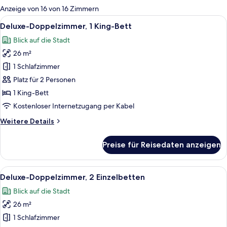
für
Anzeige von 16 von 16 Zimmern
Zimmer
Alle
Ein Hotelzimmer mit einem großen Bet
13
Deluxe-Doppelzimmer, 1 King-Bett
Fotos
Blick auf die Stadt
für
26 m²
Deluxe-
Doppelzimmer,
1 Schlafzimmer
1 King-
Platz für 2 Personen
Bett
1 King-Bett
anzeigen
Kostenloser Internetzugang per Kabel
Weitere
Weitere Details
Details
für
Preise für Reisedaten anzeigen
Deluxe-
Doppelzimmer,
1 King-
Alle
Ein Hotelzimmer mit einem großen Bet
12
Bett
Deluxe-Doppelzimmer, 2 Einzelbetten
Fotos
Blick auf die Stadt
für
26 m²
Deluxe-
Doppelzimmer,
1 Schlafzimmer