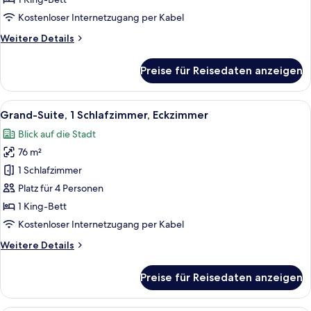
Terrasse
Kostenloser Internetzugang per Kabel
anzeigen
Weitere
Weitere Details
Details
für
Preise für Reisedaten anzeigen
Grand-
Zimmer,
1 King-
Alle
Ein Hotelzimmer mit einer großen Cou
6
Bett,
Grand-Suite, 1 Schlafzimmer, Eckzimmer
Fotos
Terrasse
Blick auf die Stadt
für
76 m²
Grand-
Suite,
1 Schlafzimmer
1
Platz für 4 Personen
Schlafzimmer,
1 King-Bett
Eckzimmer
Kostenloser Internetzugang per Kabel
anzeigen
Weitere
Weitere Details
Details
für
Preise für Reisedaten anzeigen
Grand-
Suite,
1