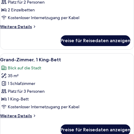
2 Einzelbetten
Platz für 2 Personen
anzeigen
2 Einzelbetten
Kostenloser Internetzugang per Kabel
Weitere
Weitere Details
Details
für
Preise für Reisedaten anzeigen
Deluxe-
Doppelzimmer,
2 Einzelbetten
Alle
Ein Hotelzimmer mit einem großen Bet
25
Grand-Zimmer, 1 King-Bett
Fotos
Blick auf die Stadt
für
35 m²
Grand-
Zimmer,
1 Schlafzimmer
1 King-
Platz für 3 Personen
Bett
1 King-Bett
anzeigen
Kostenloser Internetzugang per Kabel
Weitere
Weitere Details
Details
für
Preise für Reisedaten anzeigen
Grand-