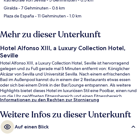
Giralda
- 7 Gehminuten
- 0.6 km
Plaza de España
- 11 Gehminuten
- 1.0 km
Mehr zu dieser Unterkunft
Hotel Alfonso XIII, a Luxury Collection Hotel,
Seville
Hotel Alfonso XIII, a Luxury Collection Hotel, Seville ist hervorragend
gelegen und zu Fuß gerade mal 5 Minuten entfernt von: Königlicher
Alcázar von Sevilla und Universität Sevilla. Nach einem erfrischenden
Bad im Außenpool kannst du in einem der 2 Restaurants etwas essen
oder sich bei einem Drink in der Bar/Lounge entspannen. Als weitere
Highlights bietet dieses Hotel im luxuriösen Stil eine Poolbar, einen rund
um die Uhr geöffneten Fitnessbereich und einen Fitnessbereich.
Informationen zu den Rechten zur Stornierung
Anderen Reisenden gefallen das hilfsbereite Personal und die Lage sehr
gut. Die Unterkunft ist nur einen kurzen Fußmarsch von den
Weitere Infos zu dieser Unterkunft
öffentlichen Verkehrsmitteln entfernt: Bis zur U-Bahn sind es wenige
Schritte (Straßenbahnhaltestelle Puerta Jerez) bzw. 4 Minuten
(Straßenbahnhaltestelle Archivo de Indias).
Auf einen Blick