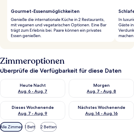
Gourmet-Essensmöglichkeiten
Schlafe
Genieße die internationale Küche in 2 Restaurants,
In luxur
mit veganen und vegetarischen Optionen. Eine Bar
Gäste i
trägt zum Erlebnis bei. Paare können ein privates
Verdunk
Essen genießen.
machen d
Zimmeroptionen
Überprüfe die Verfügbarkeit für diese Daten
Überprüfe die Verfügbarkeit für heute Nacht, Aug. 6 - Aug. 7.
Überprüfe die Verfügbarkeit f
Heute Nacht
Morgen
Aug. 6 - Aug. 7
Aug. 7 - Aug. 8
Überprüfe die Verfügbarkeit für dieses Wochenende, Aug. 7 - 
Überprüfe die Verfügbarkeit f
Dieses Wochenende
Nächstes Wochenende
Aug. 7 - Aug. 9
Aug. 14 - Aug. 16
Verfügbare
Alle Zimmer
1 Bett
2 Betten
Filter