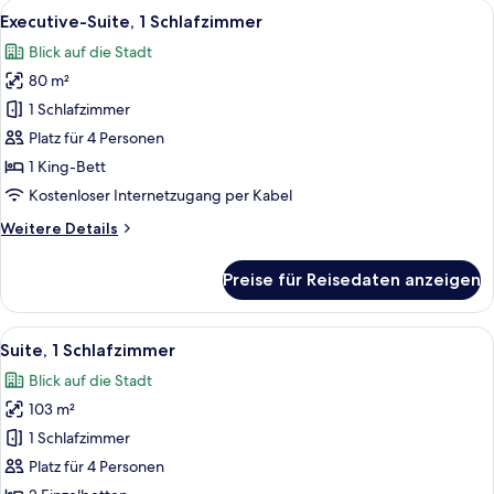
Alle
Ein Hotelzimmer mit einem großen Bet
10
Schlafzimmer
Executive-Suite, 1 Schlafzimmer
Fotos
Blick auf die Stadt
für
80 m²
Executive-
Suite,
1 Schlafzimmer
1
Platz für 4 Personen
Schlafzimmer
1 King-Bett
anzeigen
Kostenloser Internetzugang per Kabel
Weitere
Weitere Details
Details
für
Preise für Reisedaten anzeigen
Executive-
Suite,
1
Alle
Ein stilvoll eingerichtetes Wohnzimme
9
Schlafzimmer
Suite, 1 Schlafzimmer
Fotos
Blick auf die Stadt
für
103 m²
Suite,
1
1 Schlafzimmer
Schlafzimmer
Platz für 4 Personen
anzeigen