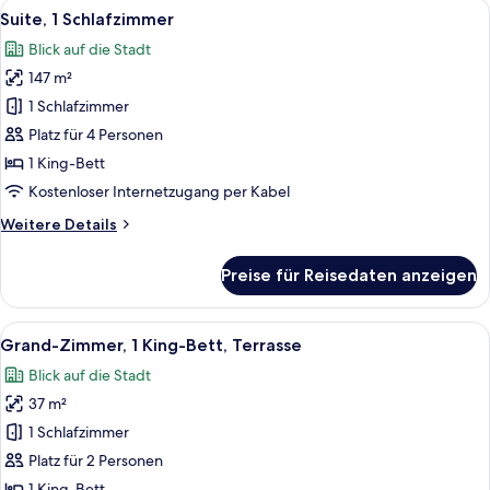
Alle
Ein Himmelsbett mit einem grünen, ge
10
Schlafzimmer
Suite, 1 Schlafzimmer
Fotos
Blick auf die Stadt
für
147 m²
Suite,
1
1 Schlafzimmer
Schlafzimmer
Platz für 4 Personen
anzeigen
1 King-Bett
Kostenloser Internetzugang per Kabel
Weitere
Weitere Details
Details
für
Preise für Reisedaten anzeigen
Suite,
1
Schlafzimmer
Alle
Ein Hotelzimmer mit Bett, Nachttisch m
16
Grand-Zimmer, 1 King-Bett, Terrasse
Fotos
Blick auf die Stadt
für
37 m²
Grand-
Zimmer,
1 Schlafzimmer
1 King-
Platz für 2 Personen
Bett,
1 King-Bett