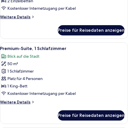
2 Einzelbetten
Stadtblick
Kostenloser Internetzugang per Kabel
anzeigen
Weitere
Weitere Details
Details
für
Preise für Reisedaten anzeigen
Deluxe-
Suite,
1
Alle
Premium-Suite, 1 Schlafzimmer | Hoc
9
Schlafzimmer,
Premium-Suite, 1 Schlafzimmer
Fotos
Stadtblick
Blick auf die Stadt
für
50 m²
Premium-
Suite,
1 Schlafzimmer
1
Platz für 4 Personen
Schlafzimmer
1 King-Bett
anzeigen
Kostenloser Internetzugang per Kabel
Weitere
Weitere Details
Details
für
Preise für Reisedaten anzeigen
Premium-
Suite,
1