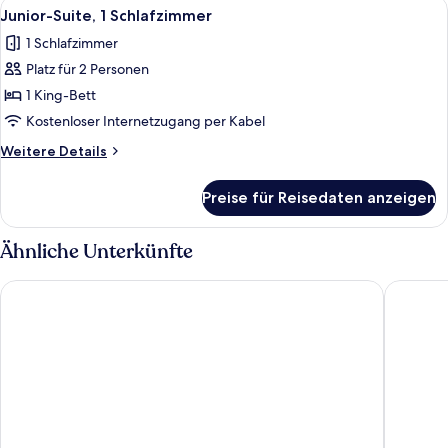
Alle
Ein ordentlich eingerichtetes Schlaf
5
Schlafzimmer,
Junior-Suite, 1 Schlafzimmer
Fotos
Eckzimmer
1 Schlafzimmer
für
Platz für 2 Personen
Junior-
Suite,
1 King-Bett
1
Kostenloser Internetzugang per Kabel
Schlafzimmer
Weitere
Weitere Details
anzeigen
Details
für
Preise für Reisedaten anzeigen
Junior-
Suite,
1
Ähnliche Unterkünfte
Schlafzimmer
Hotel Colón Gran Meliá
Radisson