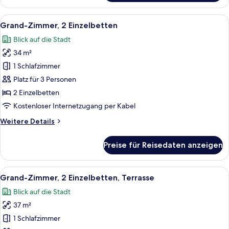
Zimmer,
1 King-
Alle
Ein Hotelzimmer mit zwei Betten, einem
21
Bett
Grand-Zimmer, 2 Einzelbetten
Fotos
Blick auf die Stadt
für
34 m²
Grand-
Zimmer,
1 Schlafzimmer
2 Einzelbetten
Platz für 3 Personen
anzeigen
2 Einzelbetten
Kostenloser Internetzugang per Kabel
Weitere
Weitere Details
Details
für
Preise für Reisedaten anzeigen
Grand-
Zimmer,
2 Einzelbetten
Alle
Ein Hotelzimmer mit Bett, Nachttisch m
10
Grand-Zimmer, 2 Einzelbetten, Terrasse
Fotos
Blick auf die Stadt
für
37 m²
Grand-
Zimmer,
1 Schlafzimmer