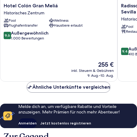
Hotel
Radisso
Hotel Colón Gran Meliá
Radiss
Colón
Collecti
Sevilla
Historisches Zentrum
Gran
Hotel,
Histori
Pool
Wellness
Meliá
Magdal
Flughafentransfer
Haustiere erlaubt
Historisches
Plaza
Pool
Restau
Zentrum
Sevilla
9.6
Außergewöhnlich
9,6
Historis
von
1.000 Bewertungen
Zentru
10,
9.4
Auß
Außergewöhnlich,
9,4
von
410 
1.000
10,
Bewertungen
Der
255 €
Außerge
Preis
410
inkl. Steuern & Gebühren
beträgt
9. Aug.–10. Aug.
Bewert
255 €
Ähnliche Unterkünfte vergleichen
Melde dich an, um verfügbare Rabatte und Vorteile
anzuzeigen. Mehr Prämien für noch mehr Abenteuer!
Anmelden
Jetzt kostenlos registrieren
Zur Gegend