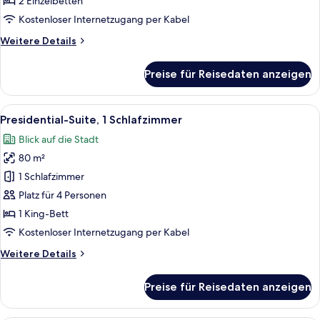
2 Einzelbetten
Kostenloser Internetzugang per Kabel
Weitere
Weitere Details
Details
für
Preise für Reisedaten anzeigen
Suite,
1
Schlafzimmer
Alle
Ein geräumiges Schlafzimmer mit einem
11
Presidential-Suite, 1 Schlafzimmer
Fotos
Blick auf die Stadt
für
80 m²
Presidential-
Suite,
1 Schlafzimmer
1
Platz für 4 Personen
Schlafzimmer
1 King-Bett
anzeigen
Kostenloser Internetzugang per Kabel
Weitere
Weitere Details
Details
für
Preise für Reisedaten anzeigen
Presidential-
Suite,
1