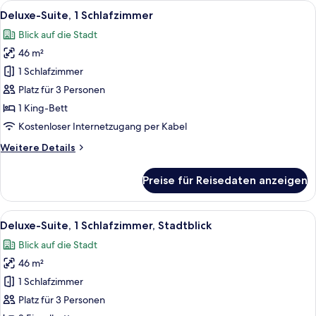
Alle
Deluxe-Suite, 1 Schlafzimmer | Hochw
13
Bett,
Deluxe-Suite, 1 Schlafzimmer
Fotos
Blick
Blick auf die Stadt
auf
für
den
46 m²
Deluxe-
Innenhof
Suite,
1 Schlafzimmer
1
Platz für 3 Personen
Schlafzimmer
1 King-Bett
anzeigen
Kostenloser Internetzugang per Kabel
Weitere
Weitere Details
Details
für
Preise für Reisedaten anzeigen
Deluxe-
Suite,
1
Alle
Ein Zimmer mit einem blauen Sofa, ein
8
Schlafzimmer
Deluxe-Suite, 1 Schlafzimmer, Stadtblick
Fotos
Blick auf die Stadt
für
46 m²
Deluxe-
Suite,
1 Schlafzimmer
1
Platz für 3 Personen
Schlafzimmer,