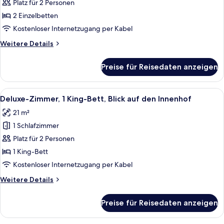
2 Einzelbetten,
Platz für 2 Personen
Terrasse
2 Einzelbetten
anzeigen
Kostenloser Internetzugang per Kabel
Weitere
Weitere Details
Details
für
Preise für Reisedaten anzeigen
Grand-
Zimmer,
2 Einzelbetten,
Alle
Ein Hotelzimmer mit einem großen Be
11
Terrasse
Deluxe-Zimmer, 1 King-Bett, Blick auf den Innenhof
Fotos
21 m²
für
1 Schlafzimmer
Deluxe-
Zimmer,
Platz für 2 Personen
1 King-
1 King-Bett
Bett,
Kostenloser Internetzugang per Kabel
Blick
Weitere
Weitere Details
auf
Details
den
für
Preise für Reisedaten anzeigen
Deluxe-
Innenhof
Zimmer,
anzeigen
1 King-