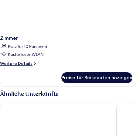
Zimmer
Platz für 10 Personen
Kostenloses WLAN
Weitere
Weitere Details
Details
für
Preise für Reisedaten anzeigen
Zimmer
Ähnliche Unterkünfte
Best Western Plus Yosemite Gateway Inn
Yosemit