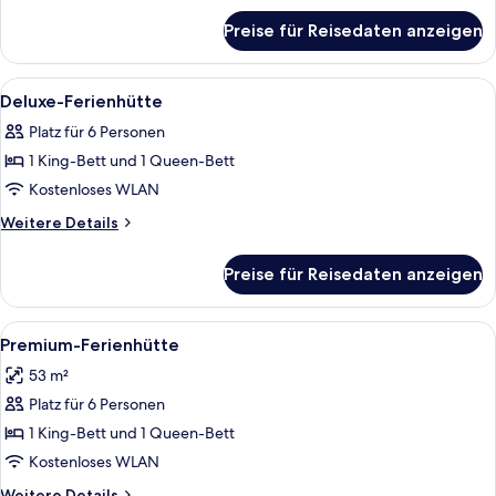
für
Preise für Reisedaten anzeigen
Familien-
Ferienhütte,
2 Schlafzimmer
Alle
Ein Hotelzimmer mit einem großen Bet
8
Deluxe-Ferienhütte
Fotos
Platz für 6 Personen
für
1 King-Bett und 1 Queen-Bett
Deluxe-
Ferienhütte
Kostenloses WLAN
anzeigen
Weitere
Weitere Details
Details
für
Preise für Reisedaten anzeigen
Deluxe-
Ferienhütte
Alle
Eine kleine Holzhütte mit Tür und Fe
8
Premium-Ferienhütte
Fotos
53 m²
für
Platz für 6 Personen
Premium-
Ferienhütte
1 King-Bett und 1 Queen-Bett
anzeigen
Kostenloses WLAN
Weitere
Weitere Details