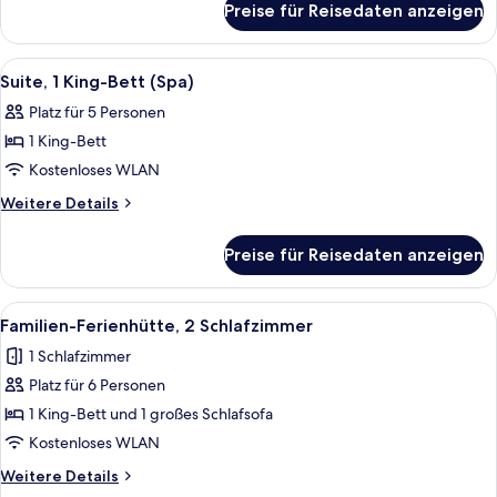
(Oversize)
Preise für Reisedaten anzeigen
Deluxe-
anzeigen
Zimmer,
2 Queen-
Alle
Ein Hotelzimmer mit einem großen Bett
5
Betten
Suite, 1 King-Bett (Spa)
Fotos
(Oversize)
Platz für 5 Personen
für
1 King-Bett
Suite,
1 King-
Kostenloses WLAN
Bett
Weitere
Weitere Details
(Spa)
Details
für
anzeigen
Preise für Reisedaten anzeigen
Suite,
1 King-
Bett
Alle
Eine moderne Küche mit dunklen Schrän
8
(Spa)
Familien-Ferienhütte, 2 Schlafzimmer
Fotos
1 Schlafzimmer
für
Platz für 6 Personen
Familien-
Ferienhütte,
1 King-Bett und 1 großes Schlafsofa
2 Schlafzimmer
Kostenloses WLAN
anzeigen
Weitere
Weitere Details
Details