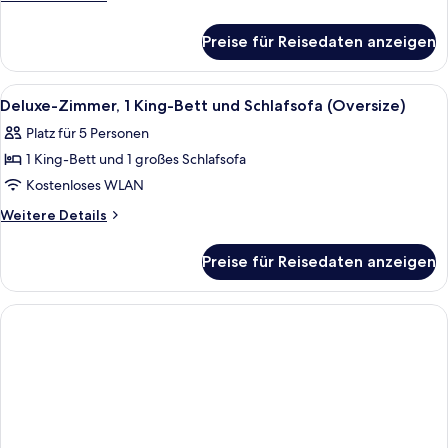
Bett,
Details
für
Terrasse
Preise für Reisedaten anzeigen
Premium-
anzeigen
Zimmer,
1 King-
Alle
Ein Hotelzimmer mit einem großen Bett
4
Bett,
Deluxe-Zimmer, 1 King-Bett und Schlafsofa (Oversize)
Fotos
Terrasse
Platz für 5 Personen
für
1 King-Bett und 1 großes Schlafsofa
Deluxe-
Zimmer,
Kostenloses WLAN
1 King-
Weitere
Weitere Details
Bett
Details
für
und
Preise für Reisedaten anzeigen
Deluxe-
Schlafsofa
Zimmer,
(Oversize)
1 King-
anzeigen
Bett
und
Schlafsofa
(Oversize)