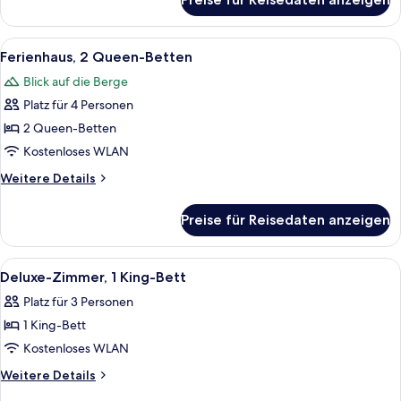
Premium-
Zimmer,
2 Queen-
Alle
Ein Hotelzimmer mit zwei Betten, einem
6
Betten
Ferienhaus, 2 Queen-Betten
Fotos
Blick auf die Berge
für
Platz für 4 Personen
Ferienhaus,
2 Queen-
2 Queen-Betten
Betten
Kostenloses WLAN
anzeigen
Weitere
Weitere Details
Details
für
Preise für Reisedaten anzeigen
Ferienhaus,
2 Queen-
Betten
Alle
Ein Hotelzimmer mit Bett, Fernseher, S
4
Deluxe-Zimmer, 1 King-Bett
Fotos
Platz für 3 Personen
für
1 King-Bett
Deluxe-
Zimmer,
Kostenloses WLAN
1 King-
Weitere
Weitere Details
Bett
Details