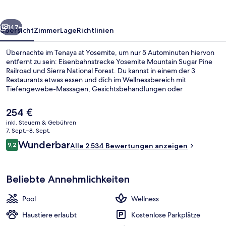
rück
Weiter
147+
Übersicht
Zimmer
Lage
Richtlinien
Übernachte im Tenaya at Yosemite, um nur 5 Autominuten hiervon
entfernt zu sein: Eisenbahnstrecke Yosemite Mountain Sugar Pine
Railroad und Sierra National Forest. Du kannst in einem der 3
Restaurants etwas essen und dich im Wellnessbereich mit
Tiefengewebe-Massagen, Gesichtsbehandlungen oder
Aromatherapie verwöhnen lassen. Zu den weiteren Highlights
gehören 2 Bars/Lounges, ein Innenpool und eine Poolbar. Anderen
Der
254 €
Reisenden gefallen der Pool und das hilfsbereite Personal sehr gut.
aktuelle
inkl. Steuern & Gebühren
Preis
7. Sept.–8. Sept.
Fassade der Unterkunft
beträgt
Bewertungen
Wunderbar
9,2
Alle 2.534 Bewertungen anzeigen
254 €.
9,2 von 10.
Beliebte Annehmlichkeiten
Pool
Wellness
Haustiere erlaubt
Kostenlose Parkplätze