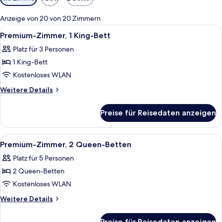
Filter
für
Anzeige von 20 von 20 Zimmern
Zimmer
Alle
Ein Hotelzimmer mit einem großen Bet
5
Premium-Zimmer, 1 King-Bett
Fotos
Platz für 3 Personen
für
1 King-Bett
Premium-
Zimmer,
Kostenloses WLAN
1 King-
Weitere
Weitere Details
Bett
Details
für
anzeigen
Preise für Reisedaten anzeigen
Premium-
Zimmer,
1 King-
Alle
Ein Hotelzimmer mit zwei Betten, eine
6
Bett
Premium-Zimmer, 2 Queen-Betten
Fotos
Platz für 5 Personen
für
2 Queen-Betten
Premium-
Zimmer,
Kostenloses WLAN
2 Queen-
Weitere
Weitere Details
Betten
Details
für
anzeigen
Preise für Reisedaten anzeigen