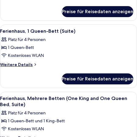
anzeigen
Details
für
Preise für Reisedaten anzeigen
Ferienhaus,
1 King-
Bett
Alle
Ein Wohnzimmer mit Kamin, Steinvorsat
4
Ferienhaus, 1 Queen-Bett (Suite)
Fotos
Platz für 4 Personen
für
1 Queen-Bett
Ferienhaus,
1
Kostenloses WLAN
Queen-
Weitere
Weitere Details
Bett
Details
für
(Suite)
Preise für Reisedaten anzeigen
Ferienhaus,
anzeigen
1
Queen-
Alle
Ein Wohnzimmer mit Kamin, Steinvorsat
4
Bett
Ferienhaus, Mehrere Betten (One King and One Queen
Fotos
(Suite)
Bed, Suite)
für
Platz für 4 Personen
Ferienhaus,
1 Queen-Bett und 1 King-Bett
Mehrere
Kostenloses WLAN
Betten