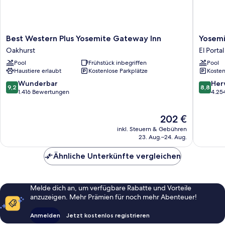
Best
Yosemit
Best Western Plus Yosemite Gateway Inn
Yosemi
Western
View
Oakhurst
El Portal
Plus
Lodge
Pool
Frühstück inbegriffen
Pool
Yosemite
El
Haustiere erlaubt
Kostenlose Parkplätze
Kosten
Gateway
Portal
Inn
9.2
8.8
Wunderbar
Her
9,2
8,8
Oakhurst
von
von
1.416 Bewertungen
4.25
10,
10,
Wunderbar,
Hervorr
Der
202 €
1.416
4.254
Preis
Bewertungen
Bewert
inkl. Steuern & Gebühren
beträgt
23. Aug.–24. Aug.
202 €
Ähnliche Unterkünfte vergleichen
Melde dich an, um verfügbare Rabatte und Vorteile
anzuzeigen. Mehr Prämien für noch mehr Abenteuer!
Anmelden
Jetzt kostenlos registrieren