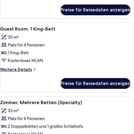
Details
für
Preise für Reisedaten anzeigen
Guest
Room,
2 Doppelbetten
Alle
Hochwertige Bettwaren, Zimmersafe, 
6
Guest Room, 1 King-Bett
Fotos
33 m²
für
Platz für 4 Personen
Guest
Room,
1 King-Bett
1 King-
Kostenloses WLAN
Bett
Weitere
Weitere Details
anzeigen
Details
für
Preise für Reisedaten anzeigen
Guest
Room,
1 King-
Alle
Hochwertige Bettwaren, Zimmersafe, 
6
Bett
Zimmer, Mehrere Betten (Specialty)
Fotos
33 m²
für
Platz für 6 Personen
Zimmer,
Mehrere
2 Doppelbetten und 1 großes Schlafsofa
Betten