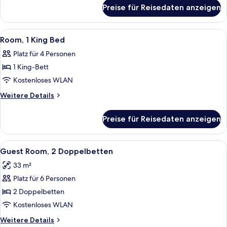
für
(with
Preise für Reisedaten anzeigen
King
sofa
Bed
bed)
High
Alle
Ein Hotelzimmer mit einem großen Bet
5
anzeigen
Floor
Room, 1 King Bed
Fotos
(with
Platz für 4 Personen
sofa
für
bed)
1 King-Bett
Room,
1
Kostenloses WLAN
King
Weitere
Weitere Details
Bed
Details
für
anzeigen
Preise für Reisedaten anzeigen
Room,
1
King
Alle
Hochwertige Bettwaren, Zimmersafe, 
5
Bed
Guest Room, 2 Doppelbetten
Fotos
33 m²
für
Platz für 6 Personen
Guest
Room,
2 Doppelbetten
2 Doppelbetten
Kostenloses WLAN
anzeigen
Weitere
Weitere Details