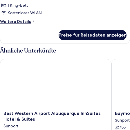
1 King-
1 King-Bett
Bett
Kostenloses WLAN
anzeigen
Weitere
Weitere Details
Details
für
Preise für Reisedaten anzeigen
Zimmer,
1 King-
Bett
Ähnliche Unterkünfte
Best Western Airport Albuquerque InnSuites Hotel & Suites
Baymont
Best
Baymon
Best Western Airport Albuquerque InnSuites
Baymo
Western
by
Hotel & Suites
Sunport
Airport
Wyndh
Sunport
Pool
Albuquerque
Albuqu