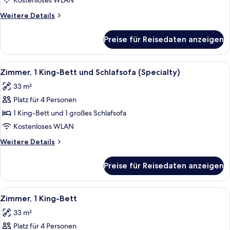
Kostenloses WLAN
(Specialty)
Weitere
Weitere Details
anzeigen
Details
für
Preise für Reisedaten anzeigen
Zimmer,
Mehrere
Betten
Alle
Hochwertige Bettwaren, Zimmersafe, 
7
(Specialty)
Zimmer, 1 King-Bett und Schlafsofa (Specialty)
Fotos
33 m²
für
Platz für 4 Personen
Zimmer,
1 King-
1 King-Bett und 1 großes Schlafsofa
Bett
Kostenloses WLAN
und
Weitere
Weitere Details
Schlafsofa
Details
(Specialty)
für
Preise für Reisedaten anzeigen
Zimmer,
anzeigen
1 King-
Bett
Alle
Hochwertige Bettwaren, Zimmersafe, 
6
und
Zimmer, 1 King-Bett
Fotos
Schlafsofa
33 m²
(Specialty)
für
Platz für 4 Personen
Zimmer,