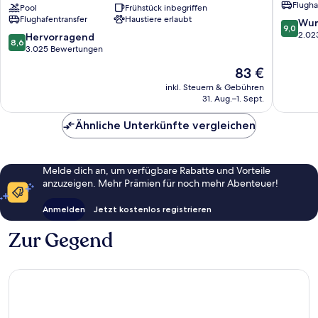
Flugha
InnSuites
Pool
Frühstück inbegriffen
Airport
Flughafentransfer
Haustiere erlaubt
Hotel
Sunport
9.0
Wun
9,0
&
von
2.02
8.6
Hervorragend
8,6
Suites
10,
von
3.025 Bewertungen
Sunport
Wunder
10,
Der
83 €
2.023
Hervorragend,
Preis
Bewert
3.025
inkl. Steuern & Gebühren
beträgt
31. Aug.–1. Sept.
Bewertungen
83 €
Ähnliche Unterkünfte vergleichen
Melde dich an, um verfügbare Rabatte und Vorteile
anzuzeigen. Mehr Prämien für noch mehr Abenteuer!
Anmelden
Jetzt kostenlos registrieren
Zur Gegend