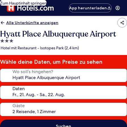
Zum Hauptinhalt springen
App herunterladen
Alle Unterkünfte anzeigen
Hyatt Place Albuquerque Airport
3.0-
Sterne-
Hotel mit Restaurant - Isotopes Park (2,4 km)
Unterkunft
Wähle deine Daten, um Preise zu sehen
Wo soll’s hingehen?
Daten
Gäste
Suchen