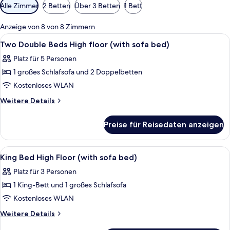
Verfügbare
Alle Zimmer
2 Betten
Über 3 Betten
1 Bett
Filter
für
Anzeige von 8 von 8 Zimmern
Zimmer
Alle
Ein Hotelzimmer mit einer Couch, eine
14
Two Double Beds High floor (with sofa bed)
Fotos
Platz für 5 Personen
für
1 großes Schlafsofa und 2 Doppelbetten
Two
Double
Kostenloses WLAN
Beds
Weitere
Weitere Details
High
Details
für
floor
Preise für Reisedaten anzeigen
Two
(with
Double
sofa
Beds
Alle
Ein Hotelzimmer mit einem großen Bet
14
bed)
High
King Bed High Floor (with sofa bed)
Fotos
floor
anzeigen
Platz für 3 Personen
(with
für
sofa
1 King-Bett und 1 großes Schlafsofa
King
bed)
Bed
Kostenloses WLAN
High
Weitere
Weitere Details
Floor
Details