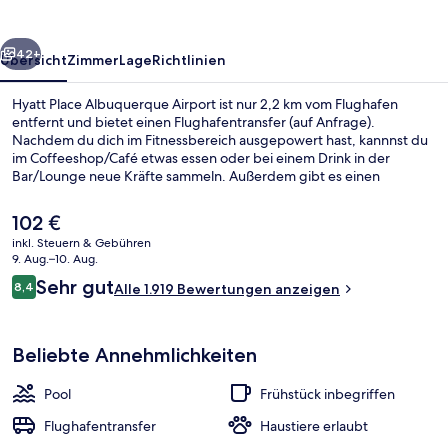
rück
Weiter
42+
Übersicht
Zimmer
Lage
Richtlinien
Hyatt Place Albuquerque Airport ist nur 2,2 km vom Flughafen
entfernt und bietet einen Flughafentransfer (auf Anfrage).
Nachdem du dich im Fitnessbereich ausgepowert hast, kannnst du
im Coffeeshop/Café etwas essen oder bei einem Drink in der
Bar/Lounge neue Kräfte sammeln. Außerdem gibt es einen
Außenpool (je nach Saison geöffnet) and eine Snackbar. Anderen
Reisenden gefallen die bequemen Betten und das hilfsbereite
Der
102 €
Personal sehr gut.
aktuelle
inkl. Steuern & Gebühren
Preis
9. Aug.–10. Aug.
Bar (in der Unterkunft)
beträgt
Bewertungen
Sehr gut
8,4
Alle 1.919 Bewertungen anzeigen
102 €.
8,4 von 10.
Beliebte Annehmlichkeiten
Pool
Frühstück inbegriffen
Flughafentransfer
Haustiere erlaubt