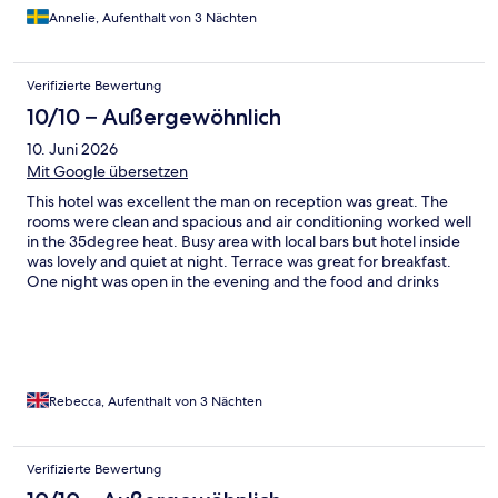
trots närheten till livligt torg.
Annelie, Aufenthalt von 3 Nächten
Verifizierte Bewertung
10/10 – Außergewöhnlich
10. Juni 2026
Mit Google übersetzen
This hotel was excellent the man on reception was great. The
rooms were clean and spacious and air conditioning worked well
in the 35degree heat. Busy area with local bars but hotel inside
was lovely and quiet at night. Terrace was great for breakfast.
One night was open in the evening and the food and drinks
were good on that night.
Rebecca, Aufenthalt von 3 Nächten
Verifizierte Bewertung