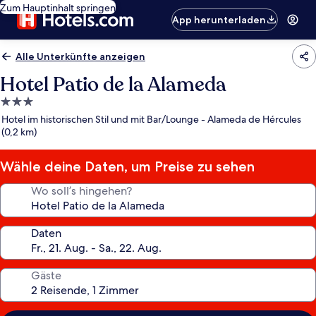
Zum Hauptinhalt springen
App herunterladen
Alle Unterkünfte anzeigen
Hotel Patio de la Alameda
3.0-
Sterne-
Hotel im historischen Stil und mit Bar/Lounge - Alameda de Hércules
Unterkunft
(0,2 km)
Wähle deine Daten, um Preise zu sehen
Wo soll’s hingehen?
Daten
Gäste