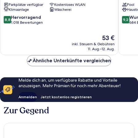
Parkplätze verfügbar
Kostenloses WLAN
Pool
Zentrum
del
Klimaanlage
Wäscherei
Hausti
Pilar
8.8
9.2
Hervorragend
Wun
8,8
9,2
von
von
1.018 Bewertungen
684 
10,
10,
Hervorragend,
Wunder
Der
53 €
1.018
684
Preis
inkl. Steuern & Gebühren
Bewertungen
Bewert
beträgt
11. Aug.–12. Aug.
53 €
Ähnliche Unterkünfte vergleichen
Melde dich an, um verfügbare Rabatte und Vorteile
anzuzeigen. Mehr Prämien für noch mehr Abenteuer!
Anmelden
Jetzt kostenlos registrieren
Zur Gegend