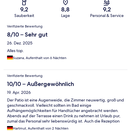
9,2
8,8
9,2
Sauberkeit
Lage
Personal & Service
Bewertungen
Verifizierte Bewertung
8/10 – Sehr gut
26. Dez. 2025
Alles top.
Suzana, Aufenthalt von 6 Nächten
Verifizierte Bewertung
10/10 – Außergewöhnlich
19. Apr. 2026
Der Patio ist eine Augenweide, die Zimmer neuwertig, groß und
geschmackvoll. Vielleicht sollten im Bad einige
Aufhängemöglichkeiten für Handtücher angebracht werden.
Abends auf der Terrasse einen Drink zu nehmen ist Urlaub pur,
zumal das Personal sehr liebenswürdig ist. Auch die Rezeption
ist allerfreundlichst besetzt: Ein Rezeptionist fuhr unser Auto aus
Hartmut, Aufenthalt von 2 Nächten