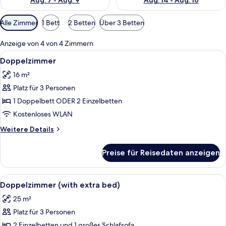
Aug. 7 - Aug. 9
Aug. 14 - Aug. 16
Verfügbare
Alle Zimmer
1 Bett
2 Betten
Über 3 Betten
Filter
für
Anzeige von 4 von 4 Zimmern
Zimmer
Alle
Ein Hotelzimmer mit Bett, Nachttisch,
23
Doppelzimmer
Fotos
16 m²
für
Platz für 3 Personen
Doppelzimmer
anzeigen
1 Doppelbett ODER 2 Einzelbetten
Kostenloses WLAN
Weitere
Weitere Details
Details
für
Preise für Reisedaten anzeigen
Doppelzimmer
Alle
Ein Hotelzimmer mit zwei Betten, ein
11
Doppelzimmer (with extra bed)
Fotos
25 m²
für
Platz für 3 Personen
Doppelzimmer
(with
2 Einzelbetten und 1 großes Schlafsofa