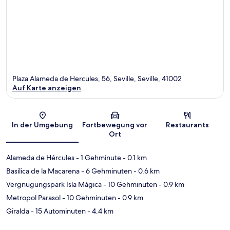
Plaza Alameda de Hercules, 56, Seville, Seville, 41002
Auf Karte anzeigen
Karte
In der Umgebung
Fortbewegung vor
Restaurants
Ort
Alameda de Hércules
- 1 Gehminute
- 0.1 km
Basílica de la Macarena
- 6 Gehminuten
- 0.6 km
Vergnügungspark Isla Mágica
- 10 Gehminuten
- 0.9 km
Metropol Parasol
- 10 Gehminuten
- 0.9 km
Giralda
- 15 Autominuten
- 4.4 km