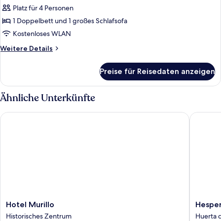
Platz für 4 Personen
Familienzimmer
anzeigen
1 Doppelbett und 1 großes Schlafsofa
Kostenloses WLAN
Weitere
Weitere Details
Details
für
Preise für Reisedaten anzeigen
Familienzimmer
Ähnliche Unterkünfte
Hotel Murillo
Hesperia 
Hotel
Hesperi
Hotel Murillo
Hesper
Murillo
Sevilla
Historisches Zentrum
Huerta d
Historisches
Huerta