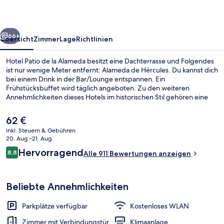
Alameda
rück
Weiter
66+
Übersicht
Zimmer
Lage
Richtlinien
Hotel Patio de la Alameda besitzt eine Dachterrasse und Folgendes
ist nur wenige Meter entfernt: Alameda de Hércules. Du kannst dich
bei einem Drink in der Bar/Lounge entspannen. Ein
Frühstücksbuffet wird täglich angeboten. Zu den weiteren
Annehmlichkeiten dieses Hotels im historischen Stil gehören eine
Snackbar, eine Terrasse und ein Garten. Andere Reisende lieben
das hilfsbereite Personal und den Allgemeinzustand.
Der
62 €
aktuelle
inkl. Steuern & Gebühren
Preis
20. Aug.–21. Aug.
Bar (in der Unterkunft)
beträgt
Bewertungen
Hervorragend
8,8
Alle 911 Bewertungen anzeigen
62 €.
8,8 von 10.
Beliebte Annehmlichkeiten
Parkplätze verfügbar
Kostenloses WLAN
Zimmer mit Verbindungstür
Klimaanlage