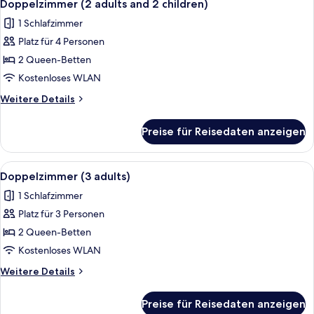
4
and
Doppelzimmer (2 adults and 2 children)
Fotos
1
1 Schlafzimmer
child)
für
Platz für 4 Personen
Doppelzimmer
(2
2 Queen-Betten
adults
Kostenloses WLAN
and
Weitere
Weitere Details
2
Details
children)
für
Preise für Reisedaten anzeigen
Doppelzimmer
anzeigen
(2
adults
Alle
Ein Hotelzimmer mit zwei Betten, eine
4
and
Doppelzimmer (3 adults)
Fotos
2
1 Schlafzimmer
children)
für
Platz für 3 Personen
Doppelzimmer
(3
2 Queen-Betten
adults)
Kostenloses WLAN
anzeigen
Weitere
Weitere Details
Details
für
Preise für Reisedaten anzeigen
Doppelzimmer