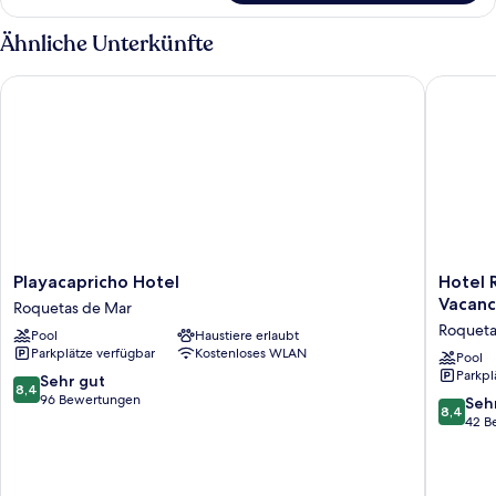
(3
adults)
Ähnliche Unterkünfte
Playacapricho Hotel
Hotel Ro
Playacapricho
Hotel
Playacapricho Hotel
Hotel 
Hotel
Roqueta
Vacanc
Roquetas de Mar
Roquetas
El
Roqueta
Pool
Haustiere erlaubt
de
Palmeral
Parkplätze verfügbar
Kostenloses WLAN
Mar
by
Pool
Parkpl
Pierre
8.4
Sehr gut
8,4
&
von
96 Bewertungen
8.4
Seh
8,4
Vacance
10,
von
42 B
Roqueta
Sehr
10,
de
gut,
Sehr
Mar
96
gut,