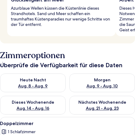
Azurblaue Wellen küssen die Küstenlinie dieses
Dieses 
Strandhotels. Sand und Meer schaffen ein
Notwend
traumhaftes Küstenparadies nur wenige Schritte von
Zimmer 
der Tür entfernt.
die Saun
Geist er
Zimmeroptionen
Überprüfe die Verfügbarkeit für diese Daten
Überprüfe die Verfügbarkeit für heute Nacht, Aug. 8 - Aug. 9.
Überprüfe die Verfügbarkeit f
Heute Nacht
Morgen
Aug. 8 - Aug. 9
Aug. 9 - Aug. 10
Überprüfe die Verfügbarkeit für dieses Wochenende, Aug. 14 -
Überprüfe die Verfügbarkeit f
Dieses Wochenende
Nächstes Wochenende
Aug. 14 - Aug. 16
Aug. 21 - Aug. 23
Alle
Ein Hotelzimmer mit zwei Betten, eine
4
Doppelzimmer
Fotos
1 Schlafzimmer
für