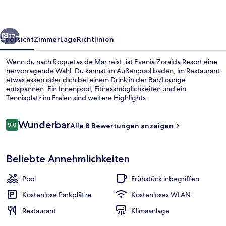
rück
Weiter
37+
Übersicht
Zimmer
Lage
Richtlinien
Wenn du nach Roquetas de Mar reist, ist Evenia Zoraida Resort eine
hervorragende Wahl. Du kannst im Außenpool baden, im Restaurant
etwas essen oder dich bei einem Drink in der Bar/Lounge
entspannen. Ein Innenpool, Fitnessmöglichkeiten und ein
Tennisplatz im Freien sind weitere Highlights.
Bewertungen
Wunderbar
9,0
Alle 8 Bewertungen anzeigen
9,0 von 10.
Innenpool, Außenpool, Liegestühle
Beliebte Annehmlichkeiten
Pool
Frühstück inbegriffen
Kostenlose Parkplätze
Kostenloses WLAN
Restaurant
Klimaanlage