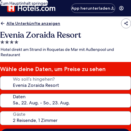
Zum Hauptinhalt springen
App herunterladen
Alle Unterkünfte anzeigen
Evenia Zoraida Resort
4.0-
Sterne-
Hotel direkt am Strand in Roquetas de Mar mit Außenpool und
Unterkunft
Restaurant
Wähle deine Daten, um Preise zu sehen
Wo soll’s hingehen?
Daten
Gäste