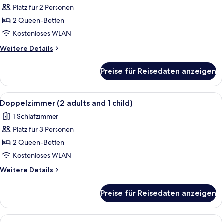
Platz für 2 Personen
Doppelzimmer
anzeigen
2 Queen-Betten
Kostenloses WLAN
Weitere
Weitere Details
Details
für
Preise für Reisedaten anzeigen
Doppelzimmer
Alle
Ein Hotelzimmer mit zwei Betten, eine
4
Doppelzimmer (2 adults and 1 child)
Fotos
1 Schlafzimmer
für
Platz für 3 Personen
Doppelzimmer
(2
2 Queen-Betten
adults
Kostenloses WLAN
and
Weitere
Weitere Details
1
Details
child)
für
Preise für Reisedaten anzeigen
Doppelzimmer
anzeigen
(2
adults
Alle
Ein Hotelzimmer mit zwei Betten, eine