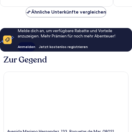
Bewertungen
42
Bewert
Ähnliche Unterkünfte vergleichen
Melde dich an, um verfügbare Rabatte und Vorteile
anzuzeigen. Mehr Prämien für noch mehr Abenteuer!
Anmelden
Jetzt kostenlos registrieren
Zur Gegend
Avenida Mariano Hernandez, 133, Roquetas de Mar, 08021