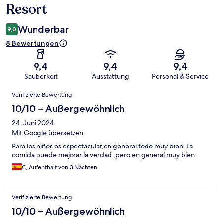
Resort
Wunderbar
9,0
8 Bewertungen
9,4
9,4
9,4
Sauberkeit
Ausstattung
Personal & Service
Bewertungen
Verifizierte Bewertung
10/10 – Außergewöhnlich
24. Juni 2024
Mit Google übersetzen
Para los niños es espectacular,en general todo muy bien .La
comida puede mejorar la verdad ,pero en general muy bien
C, Aufenthalt von 3 Nächten
Verifizierte Bewertung
10/10 – Außergewöhnlich