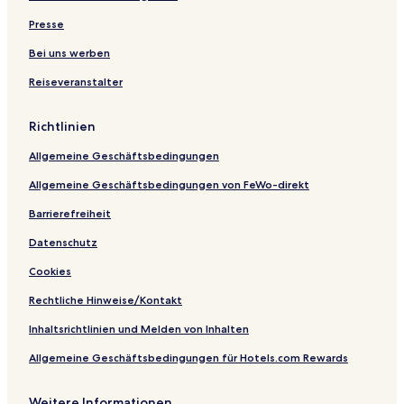
2
q
j
n
l
l
a
q
F
l
s
u
o
á
o
u
a
M
Presse
e
2
n
A
e
r
a
t
0
C
l
t
o
r
Bei uns werben
a
4
o
m
a
I
y
Reiseveranstalter
s
r
e
s
I
S
d
t
r
I
a
e
é
í
l
Richtlinien
M
s
a
a
Allgemeine Geschäftsbedingungen
r
Allgemeine Geschäftsbedingungen von FeWo-direkt
Barrierefreiheit
Datenschutz
Cookies
Rechtliche Hinweise/Kontakt
Inhaltsrichtlinien und Melden von Inhalten
Allgemeine Geschäftsbedingungen für Hotels.com Rewards
Weitere Informationen