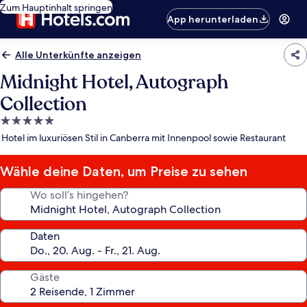
Zum Hauptinhalt springen
App herunterladen
Alle Unterkünfte anzeigen
Midnight Hotel, Autograph
Collection
5.0-
Sterne-
Hotel im luxuriösen Stil in Canberra mit Innenpool sowie Restaurant
Unterkunft
Wähle deine Daten, um Preise zu sehen
Wo soll’s hingehen?
Daten
Gäste