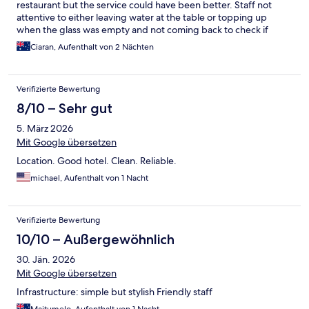
restaurant but the service could have been better. Staff not
attentive to either leaving water at the table or topping up
when the glass was empty and not coming back to check if
customer wanted anything else. Like dessert after clearing the
Ciaran, Aufenthalt von 2 Nächten
tables. Overall lovely stay.
Verifizierte Bewertung
8/10 – Sehr gut
5. März 2026
Mit Google übersetzen
Location. Good hotel. Clean. Reliable.
michael, Aufenthalt von 1 Nacht
Verifizierte Bewertung
10/10 – Außergewöhnlich
30. Jän. 2026
Mit Google übersetzen
Infrastructure: simple but stylish Friendly staff
Maitumelo, Aufenthalt von 1 Nacht