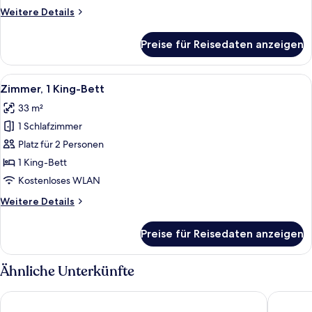
anzeigen
Weitere
Weitere Details
Details
für
Preise für Reisedaten anzeigen
Junior-
Suite,
1 King-
Alle
Ein Hotelzimmer mit einem großen Bett
5
Bett
Zimmer, 1 King-Bett
Fotos
33 m²
für
1 Schlafzimmer
Zimmer,
1 King-
Platz für 2 Personen
Bett
1 King-Bett
anzeigen
Kostenloses WLAN
Weitere
Weitere Details
Details
für
Preise für Reisedaten anzeigen
Zimmer,
1 King-
Bett
Ähnliche Unterkünfte
Avenue Hotel Canberra
Deco Ho