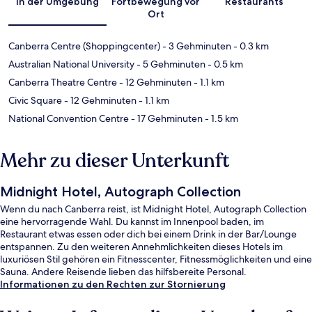
In der Umgebung
Fortbewegung vor
Restaurants
Ort
Canberra Centre (Shoppingcenter)
- 3 Gehminuten
- 0.3 km
Australian National University
- 5 Gehminuten
- 0.5 km
Canberra Theatre Centre
- 12 Gehminuten
- 1.1 km
Civic Square
- 12 Gehminuten
- 1.1 km
National Convention Centre
- 17 Gehminuten
- 1.5 km
Mehr zu dieser Unterkunft
Midnight Hotel, Autograph Collection
Wenn du nach Canberra reist, ist Midnight Hotel, Autograph Collection
eine hervorragende Wahl. Du kannst im Innenpool baden, im
Restaurant etwas essen oder dich bei einem Drink in der Bar/Lounge
entspannen. Zu den weiteren Annehmlichkeiten dieses Hotels im
luxuriösen Stil gehören ein Fitnesscenter, Fitnessmöglichkeiten und eine
Sauna. Andere Reisende lieben das hilfsbereite Personal.
Informationen zu den Rechten zur Stornierung