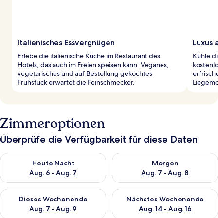
Italienisches Essvergnügen
Luxus 
Erlebe die italienische Küche im Restaurant des
Kühle d
Hotels, das auch im Freien speisen kann. Veganes,
kostenlo
vegetarisches und auf Bestellung gekochtes
erfrisc
Frühstück erwartet die Feinschmecker.
Liegemö
Zimmeroptionen
Überprüfe die Verfügbarkeit für diese Daten
Überprüfe die Verfügbarkeit für heute Nacht, Aug. 6 - Aug. 7.
Überprüfe die Verfügbarkeit f
Heute Nacht
Morgen
Aug. 6 - Aug. 7
Aug. 7 - Aug. 8
Überprüfe die Verfügbarkeit für dieses Wochenende, Aug. 7 - 
Überprüfe die Verfügbarkeit f
Dieses Wochenende
Nächstes Wochenende
Aug. 7 - Aug. 9
Aug. 14 - Aug. 16