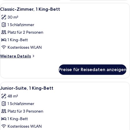
Alle
Ein Hotelzimmer mit einem großen Bet
4
Classic-Zimmer, 1 King-Bett
Fotos
30 m²
für
1 Schlafzimmer
Classic-
Zimmer,
Platz für 2 Personen
1 King-
1 King-Bett
Bett
Kostenloses WLAN
anzeigen
Weitere
Weitere Details
Details
für
Preise für Reisedaten anzeigen
Classic-
Zimmer,
1 King-
Alle
Ein modernes Hotelzimmer mit einem g
4
Bett
Junior-Suite, 1 King-Bett
Fotos
48 m²
für
1 Schlafzimmer
Junior-
Suite,
Platz für 3 Personen
1 King-
1 King-Bett
Bett
Kostenloses WLAN