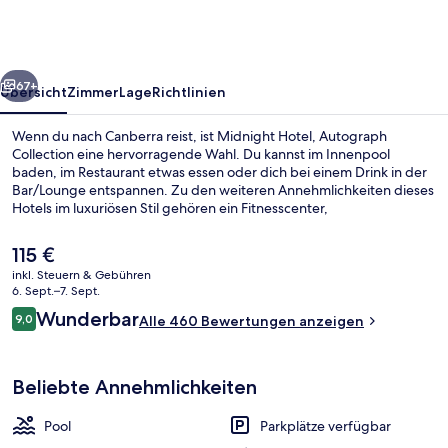
Collection
rück
Weiter
67+
Übersicht
Zimmer
Lage
Richtlinien
Wenn du nach Canberra reist, ist Midnight Hotel, Autograph
Collection eine hervorragende Wahl. Du kannst im Innenpool
baden, im Restaurant etwas essen oder dich bei einem Drink in der
Bar/Lounge entspannen. Zu den weiteren Annehmlichkeiten dieses
Hotels im luxuriösen Stil gehören ein Fitnesscenter,
Fitnessmöglichkeiten und eine Sauna. Andere Reisende lieben das
hilfsbereite Personal.
Der
115 €
aktuelle
inkl. Steuern & Gebühren
Preis
6. Sept.–7. Sept.
Innenpool
beträgt
Bewertungen
Wunderbar
9,0
Alle 460 Bewertungen anzeigen
115 €.
9,0 von 10.
Beliebte Annehmlichkeiten
Pool
Parkplätze verfügbar