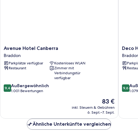
Avenue
Deco
Avenue Hotel Canberra
Deco H
Hotel
Hotel
Braddon
Braddo
Canberra
Braddo
Parkplätze verfügbar
Kostenloses WLAN
Parkpl
Braddon
Restaurant
Zimmer mit
Restau
Verbindungstür
verfügbar
9.4
9.6
Außergewöhnlich
Auß
9,4
9,6
von
von
1.001 Bewertungen
1.07
10,
10,
Der
83 €
Außergewöhnlich,
Außerge
Preis
1.001
1.079
inkl. Steuern & Gebühren
beträgt
6. Sept.–7. Sept.
Bewertungen
Bewert
83 €
Ähnliche Unterkünfte vergleichen