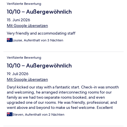
Bewertungen
Verifizierte Bewertung
10/10 – Außergewöhnlich
15. Juni 2026
Mit Google übersetzen
Very friendly and accommodating staff
Louise, Aufenthalt von 3 Nächten
Verifizierte Bewertung
10/10 – Außergewöhnlich
19. Juli 2026
Mit Google übersetzen
Daryl kicked our stay with a fantastic start. Check-in was smooth
and welcoming, he arranged interconnecting rooms for our
family as we had two separate rooms booked, and even
upgraded one of our rooms. He was friendly, professional, and
went above and beyond to make us feel welcome. Excellent
customer service! Best hotel ever n Canberra, we love staying
Steven, Aufenthalt von 2 Nächten
here.