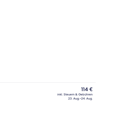
Bar auf der Dachterrasse
Video
Der
114 €
aktuelle
inkl. Steuern & Gebühren
Preis
23. Aug.–24. Aug.
ch
Bar auf der Dachterrasse
beträgt
114 €.