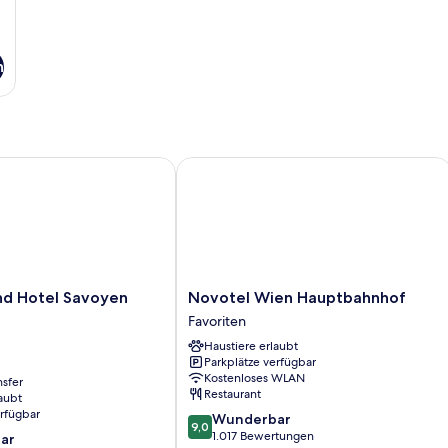
n
 Hotel Savoyen Vienna
Novotel Wien Hauptbahnhof
Novotel
nd Hotel Savoyen
Novotel Wien Hauptbahnhof
Wien
Favoriten
Hauptbahnhof
Haustiere erlaubt
Favoriten
Parkplätze verfügbar
Kostenloses WLAN
nsfer
Restaurant
aubt
erfügbar
9.0
Wunderbar
9,0
von
1.017 Bewertungen
ar