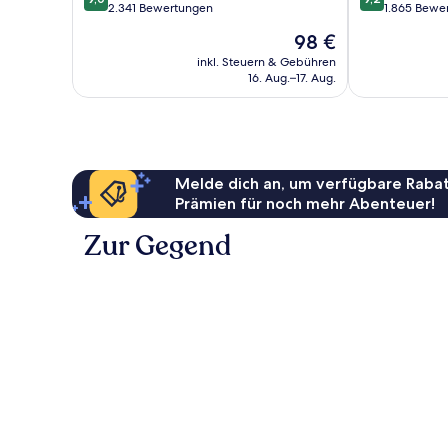
von
von
2.341 Bewertungen
1.865 Bewe
10,
10,
Der
98 €
Wunderbar,
Wunderbar,
Preis
2.341
1.865
inkl. Steuern & Gebühren
beträgt
16. Aug.–17. Aug.
Bewertungen
Bewertungen
98 €
Melde dich an, um verfügbare Rabat
Prämien für noch mehr Abenteuer!
Zur Gegend