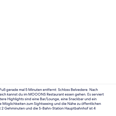
Influencer-
Fuß gerade mal 5 Minuten entfernt: Schloss Belvedere. Nach
eich kannst du im MOOONS Restaurant essen gehen. Es serviert
ere Highlights sind eine Bar/Lounge, eine Snackbar und ein
Außenberei
ie Möglichkeiten zum Sightseeing und die Nähe zu öffentlichen
st 2 Gehminuten und die S-Bahn-Station Hauptbahnhof ist 4