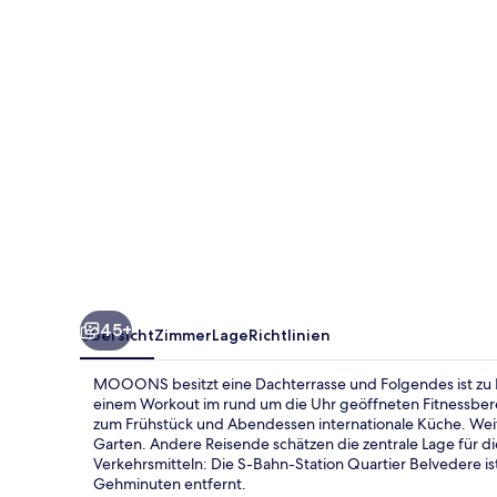
45+
Übersicht
Zimmer
Lage
Richtlinien
MOOONS besitzt eine Dachterrasse und Folgendes ist zu 
einem Workout im rund um die Uhr geöffneten Fitnessber
zum Frühstück und Abendessen internationale Küche. Weit
Garten. Andere Reisende schätzen die zentrale Lage für d
Verkehrsmitteln: Die S-Bahn-Station Quartier Belvedere i
Gehminuten entfernt.