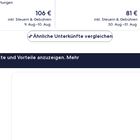
10,
rtungen
Wunderbar,
Der
Der
106 €
81 €
1.017
Preis
Preis
Bewertungen
inkl. Steuern & Gebühren
inkl. Steuern & Gebühren
beträgt
beträg
9. Aug.–10. Aug.
30. Aug.–31. Aug.
106 €
81 €
Ähnliche Unterkünfte vergleichen
te und Vorteile anzuzeigen. Mehr