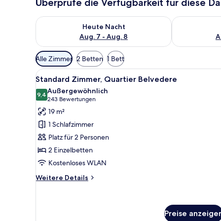
Überprüfe die Verfügbarkeit für diese D
Überprüfe die Verfügbarkeit für heute Nacht, Aug. 7
Überprüfe die
Heute Nacht
Aug. 7 - Aug. 8
A
Verfügbare
Alle Zimmer
2 Betten
1 Bett
Filter
Alle
Ein modernes Hotelzimmer mit 
für
8
Standard Zimmer, Quartier Belvedere
Fotos
Zimmer
Außergewöhnlich
für
9,4
9,4 von 10
(243
243 Bewertungen
Standard
Bewertungen)
19 m²
Zimmer,
1 Schlafzimmer
Quartier
Platz für 2 Personen
Belvedere
2 Einzelbetten
anzeigen
Kostenloses WLAN
Weitere
Weitere Details
Details
für
Standard
Zimmer,
Preise anzeige