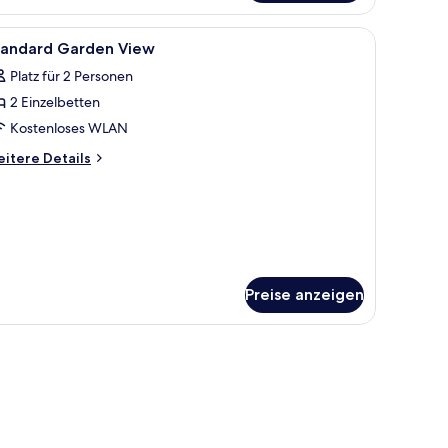
rtenblick
nem kleinen Nachttisch.
rte Zimmer, Bügeleisen/Bügelbrett
le
Zimmersafe, Schreibtisch, schallisolierte Zim
5
tandard Garden View
otos
Platz für 2 Personen
ür
2 Einzelbetten
tandard
arden
Kostenloses WLAN
iew
itere
itere Details
nzeigen
tails
r
andard
arden
ew
Preise anzeigen