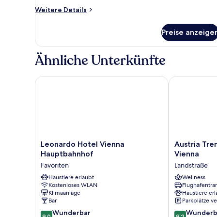
City
Weitere
Weitere Details
View
Details
für
anzeigen
Preise anzeige
Standard
Room
City
Ähnliche Unterkünfte
View
Leonardo Hotel Vienna Hauptbahnhof
Austria Trend
Leonardo
Austria
Leonardo Hotel Vienna
Austria Tre
Hotel
Trend
Hauptbahnhof
Vienna
Vienna
Hotel
Favoriten
Landstraße
Hauptbahnhof
Savoyen
Favoriten
Haustiere erlaubt
Vienna
Wellness
Kostenloses WLAN
Flughafentra
Landstraße
Klimaanlage
Haustiere erl
Bar
Parkplätze v
9.0
9.2
Wunderbar
Wunderb
9,0
9,2