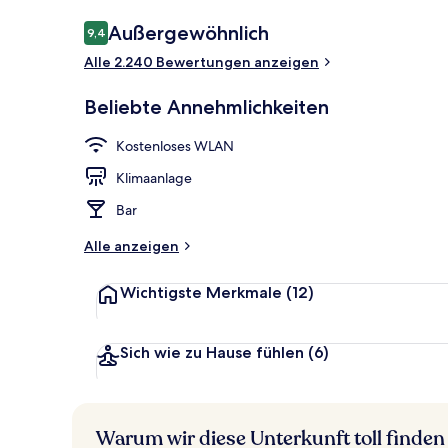
Bewertungen
Außergewöhnlich
9,4
9,4 von 10.
Alle 2.240 Bewertungen anzeigen
Tägliches Fr
Beliebte Annehmlichkeiten
Kostenloses WLAN
Klimaanlage
Bar
Alle anzeigen
Wichtigste Merkmale
(12)
Sich wie zu Hause fühlen
(6)
Warum wir diese Unterkunft toll finden