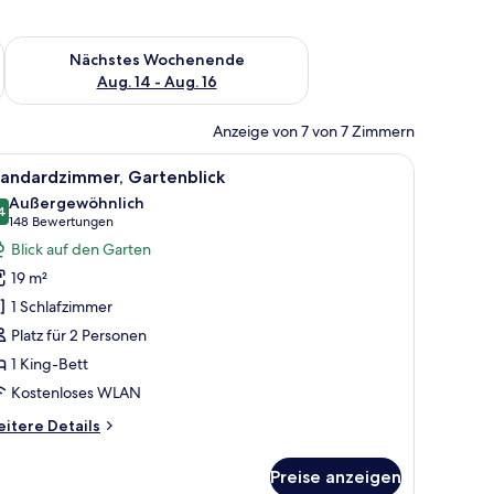
es Wochenende, Aug. 7 - Aug. 9.
Überprüfe die Verfügbarkeit für nächstes Wochenende, Aug. 1
Nächstes Wochenende
Aug. 14 - Aug. 16
Anzeige von 7 von 7 Zimmern
oßen Bett, einem runden Fenster mit Blick auf die Stadt, einem gelben Sess
le
Ein modernes Hotelzimmer mit einem großen 
5
tandardzimmer, Gartenblick
otos
Außergewöhnlich
ür
4
9,4 von 10
(148
148 Bewertungen
tandardzimmer,
Bewertungen)
Blick auf den Garten
artenblick
19 m²
nzeigen
1 Schlafzimmer
Platz für 2 Personen
1 King-Bett
Kostenloses WLAN
itere
itere Details
tails
r
Preise anzeigen
andardzimmer,