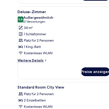
Quartier
Belvedere
Alle
Ein modernes Schlafzimmer mit
9
Deluxe-Zimmer
Fotos
Außergewöhnlich
für
9,8
9,8 von 10
(27
27 Bewertungen
Deluxe-
Bewertungen)
34 m²
Zimmer
1 Schlafzimmer
anzeigen
Platz für 2 Personen
1 King-Bett
Kostenloses WLAN
Weitere
Weitere Details
Details
für
Preise anzeige
Deluxe-
Zimmer
Alle
Zimmersafe, Schreibtisch, scha
4
Standard Room City View
Fotos
Platz für 2 Personen
für
2 Einzelbetten
Standard
Room
Kostenloses WLAN